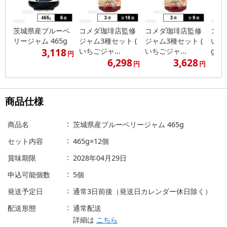
茨城県産ブルーベ
コメダ珈琲店監修
コメダ珈琲店監修
コメ
リージャム 465g
ジャム3種セット (
ジャム3種セット (
いち
3,118
いちごジャ...
いちごジャ...
g
円
6,298
3,628
円
円
商品仕様
商品名
茨城県産ブルーベリージャム 465g
セット内容
465g×12個
賞味期限
2028年04月29日
申込可能個数
5個
発送予定日
通常3日前後（発送日カレンダー休日除く）
配送形態
通常配送
詳細は
こちら