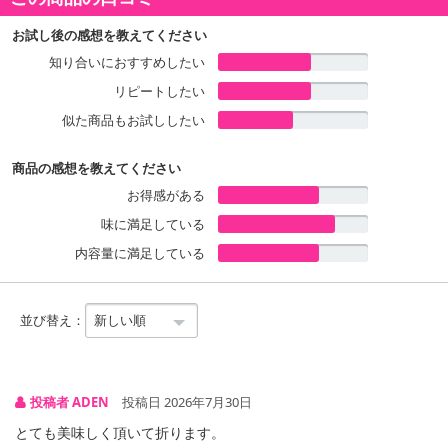
お試し後の感想を教えてください
知り合いにおすすめしたい
リピートしたい
似た商品もお試ししたい
商品の感想を教えてください
お得感がある
注意事項
味に満足している
内容量に満足している
【キャンセルについて】
※お申込み後のキャンセルはお受けできません。
記載されている内容を必ずご確認いただき、お届けする商品セット
並び替え：
にご納得いただきましたうえでお申し込みください。
※パッケージ変更や商品リニューアル(成分など含む)等により、参考
の掲載画像や画像内のバーコードなど、お届け商品と多少異なる場
合がございます。
投稿者 ADEN
投稿日 2026年7月30日
また、[新たな加工食品の原料原産地表示制度]の経過措置期間の終
とても美味しく頂いて折ります。
了により、商品詳細内に記載の原産国・原材料の表記が旧表記の場