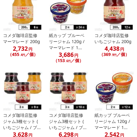
コメダ珈琲店監修
紙カップ ブルーベ
コメダ珈琲店監修
マーマレード 200g
リージャム 120g /
いちごジャム 200g
2,732
4,438
マーマレード 1...
円
円
3,686
（455
／個）
（369
／個）
円
.4円
.9円
（153
／個）
.6円
コメダ珈琲店監修
コメダ珈琲店監修
紙カップ ブルーベ
ジャム3種セット (
ジャム3種セット (
リージャム 120g /
いちごジャム / ブ...
いちごジャム / ブ...
マーマレード 1...
3,628
6,298
2,542
円
円
円