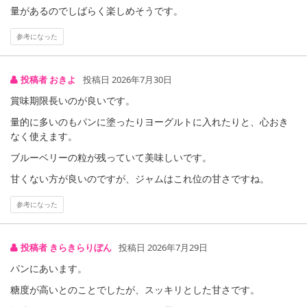
量があるのでしばらく楽しめそうです。
合がございます。
あらかじめご了承いただいた上でお申込みください。なお、本理由
参考になった
によるお申込み後のキャンセル・返品交換は対応いたしかねます。
【お支払いについて】
投稿者 おきよ
投稿日 2026年7月30日
※送料はお試し費用に含まれております。
賞味期限長いのが良いです。
※d払い、PayPay、au PAY、au PAY(auかんたん決済)、ソフトバン
量的に多いのもパンに塗ったりヨーグルトに入れたりと、心おき
クまとめて支払い、楽天ペイ、メルペイ、AEON Pay、Amazon Pa
なく使えます。
yでお支払いの場合、決済のため外部サイトへ遷移します。
※予約商品は決済手段ごとに定められた決済期限日にお支払いを完
ブルーベリーの粒が残っていて美味しいです。
了することがございます。ご了承いただいたうえでお申し込みくだ
甘くない方が良いのですが、ジャムはこれ位の甘さですね。
さい。
参考になった
発送日カレンダー
投稿者 きらきらりぼん
投稿日 2026年7月29日
パンにあいます。
糖度が高いとのことでしたが、スッキリとした甘さです。