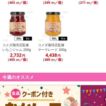
（403
／個）
（349
／個）
（211
／個）
.2円
.9円
.9円
コメダ珈琲店監修
コメダ珈琲店監修
いちごジャム 200g
マーマレード 200g
2,732
4,438
円
円
（455
／個）
（369
／個）
.4円
.9円
今週のオススメ