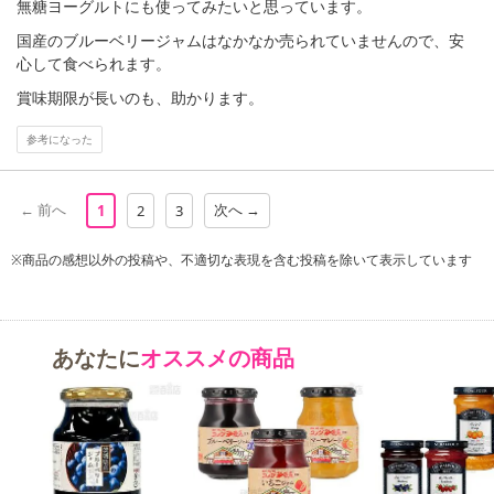
無糖ヨーグルトにも使ってみたいと思っています。
国産のブルーベリージャムはなかなか売られていませんので、安
心して食べられます。
賞味期限が長いのも、助かります。
休業日
参考になった
■
その他共通および商品カテゴリー別注意事項（※必ずご確認くだ
さい）
← 前へ
次へ →
1
2
3
こちらの情報は
2026年07月09日
時点での情報となります。
※商品の感想以外の投稿や、不適切な表現を含む投稿を除いて表示しています
あなたに
オススメの商品