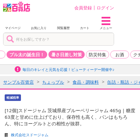
会員登録
ログイン
マイページ
お気に入り
閲覧履歴
カート
メニュー
品
プル太の誕生日！
暑さ日差し対策
防災特集
お酒
ク
毎日のキレイと元気を応援！ビューティーデー開催中♪
サンプル百貨店
ちょっプル
食品・調味料
缶詰・瓶詰・ジ
軽減税率
[12個]スドージャム 茨城県産ブルーベリージャム 465g | 糖度
63度と甘めに仕上げており、保存性も高く、パンはもちろ
ん、特にヨーグルトとの相性が抜群。
株式会社スドージャム