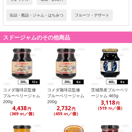
缶詰・瓶詰・ジャム・はちみつ
フルーツ・デザート
スドージャムのその他商品
コメダ珈琲店監修
コメダ珈琲店監修
茨城県産ブルーベリ
ブルーベリージャム
ブルーベリージャム
ージャム 465g
3,118
200g
200g
円
4,438
2,732
（519
／個）
円
円
.7円
（369
／個）
（455
／個）
.9円
.4円