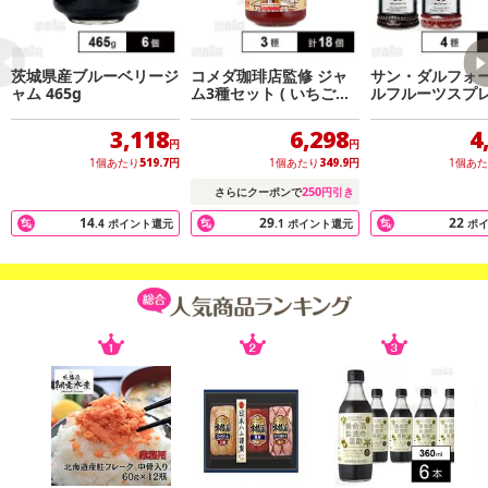
茨城県産ブルーベリージ
コメダ珈琲店監修 ジャ
サン・ダルフォー
ャム 465g
ム3種セット ( いちごジ
ルフルーツスプレ
ャム / ブルーベリージャ
種セット
ム / マーマレード )
3,118
6,298
4
円
円
1個あたり
519.7
円
1個あたり
349.9
円
1個あ
250
さらにクーポンで
円引き
14
29
22
.4
ポイント還元
.1
ポイント還元
ポ