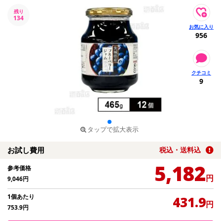
残り
134
956
9
タップで拡大表示
お試し費用
税込・送料込
5,182
参考価格
円
9,046
円
1個あたり
431.9
円
753.9
円