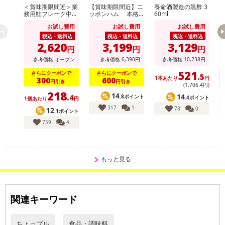
＜賞味期限間近＞業
【賞味期限間近】ニ
養命酒製造の黒酢 3
務用鮭フレーク中骨
ッポンハム 本格
60ml
入り 60g×12個
派ギフト(NH-513)
派
お試し費用
お試し費用
お試し費用
税込・送料込
税込・送料込
税込・送料込
2,620
3,199
3,129
円
円
円
参考価格
オープン
参考価格
6,390
円
参考価格
10,238
円
521
さらにクーポンで
さらにクーポンで
.5
1本あたり
円
300
600
円引き
円引き
(1,706
.4
円)
218
14
14
.4
.8ポイント
.4ポイント
1個あたり
円
317
1
78
0
12
.1ポイント
759
4
もっと見る
関連キーワード
ちょっプル
食品・調味料