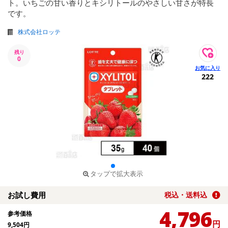
ト。いちごの甘い香りとキシリトールのやさしい甘さが特長
です。
株式会社ロッテ
残り
0
222
タップで拡大表示
お試し費用
税込・送料込
4,796
参考価格
円
9,504
円