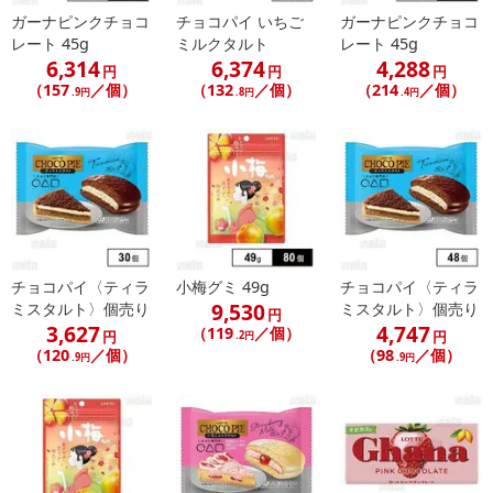
ガーナピンクチョコ
チョコパイ いちご
ガーナピンクチョコ
レート 45g
ミルクタルト
レート 45g
6,314
6,374
4,288
円
円
円
（157
／個）
（132
／個）
（214
／個）
.9円
.8円
.4円
チョコパイ〈ティラ
小梅グミ 49g
チョコパイ〈ティラ
9,530
ミスタルト〉個売り
ミスタルト〉個売り
円
3,627
4,747
（119
／個）
円
円
.2円
（120
／個）
（98
／個）
.9円
.9円