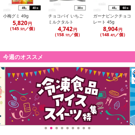
小梅グミ 49g
チョコパイ いちご
ガーナピンクチョコ
5,820
ミルクタルト
レート 45g
円
4,742
8,904
（145
／個）
円
円
.5円
（158
／個）
（148
／個）
.1円
.4円
今週のオススメ