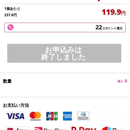
1個あたり
119.9
円
237.6
円
22
.2
ポイント還元
お申込みは
終了しました
数量
0
残り
お支払い方法