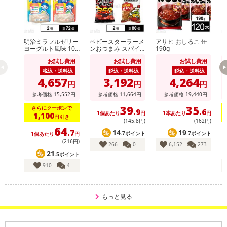
※パッケージ変更や商品リニューアル(成分など含む)等により、参考
の掲載画像や画像内のバーコードなど、お届け商品と多少異なる場
合がございます。
また、[新たな加工食品の原料原産地表示制度]の経過措置期間の終
明治ミラフルゼリー
ベビースターラーメ
アサヒ おしるこ 缶
了により、商品詳細内に記載の原産国・原材料の表記が旧表記の場
ヨーグルト風味 100
ンおつまみ スパイ
190g
i
g / りんごヨーグル
シーチキン味 56g /
M
合がございます。
お試し費用
お試し費用
お試し費用
ト風味 100g
ベビースターラーメ
ン コクうまチキン
あらかじめご了承いただいた上でお申込みください。なお、本理由
税込・送料込
税込・送料込
税込・送料込
味 64g
4,657
3,192
4,264
によるお申込み後のキャンセル・返品交換は対応いたしかねます。
円
円
円
参考価格
15,552
円
参考価格
11,664
円
参考価格
19,440
円
【お支払いについて】
39
35
さらにクーポンで
.9
.6
1個あたり
円
1本あたり
円
1,100
円引き
※送料はお試し費用に含まれております。
(145
.8
円)
(162円)
64
※d払い、PayPay、au PAY、au PAY(auかんたん決済)、ソフトバン
14
19
.7
.7ポイント
.7ポイント
1個あたり
円
1
クまとめて支払い、楽天ペイ、メルペイ、AEON Pay、Amazon Pa
(216円)
266
0
6,152
273
yでお支払いの場合、決済のため外部サイトへ遷移します。
21
.5ポイント
※予約商品は決済手段ごとに定められた決済期限日にお支払いを完
910
4
了することがございます。ご了承いただいたうえでお申し込みくだ
さい。
もっと見る
発送日カレンダー