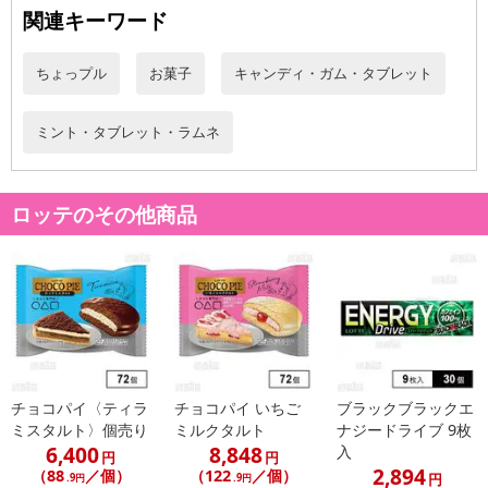
関連キーワード
ちょっプル
お菓子
キャンディ・ガム・タブレット
ミント・タブレット・ラムネ
ロッテのその他商品
休業日
■
その他共通および商品カテゴリー別注意事項（※必ずご確認くだ
さい）
こちらの情報は
2026年07月09日
時点での情報となります。
チョコパイ〈ティラ
チョコパイ いちご
ブラックブラックエ
ミスタルト〉個売り
ミルクタルト
ナジードライブ 9枚
6,400
8,848
入
円
円
2,894
（88
／個）
（122
／個）
円
.9円
.9円