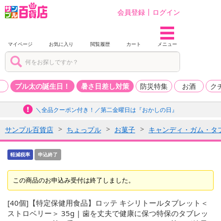
会員登録
ログイン
マイページ
お気に入り
閲覧履歴
カート
メニュー
品
プル太の誕生日！
暑さ日差し対策
防災特集
お酒
ク
＼全品クーポン付き！／第二金曜日は『おかしの日』
サンプル百貨店
ちょっプル
お菓子
キャンディ・ガム・タ
軽減税率
申込終了
この商品のお申込み受付は終了しました。
[40個]【特定保健用食品】ロッテ キシリトールタブレット＜
ストロベリー＞ 35g | 歯を丈夫で健康に保つ特保のタブレッ