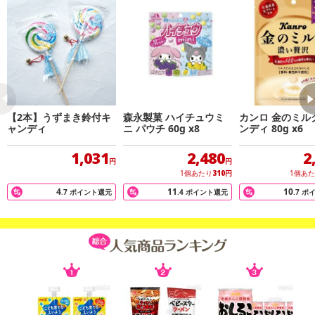
【2本】うずまき鈴付キ
森永製菓 ハイチュウミ
カンロ 金のミル
ャンディ
ニ パウチ 60g x8
ンディ 80g x6
1,031
2,480
2
円
円
1個あたり
310
円
1個あ
4
11
10
.7
ポイント還元
.4
ポイント還元
.7
ポ
注意事項
【キャンセルについて】
※お申込み後のキャンセルはお受けできません。
記載されている内容を必ずご確認いただき、お届けする商品セット
にご納得いただきましたうえでお申し込みください。