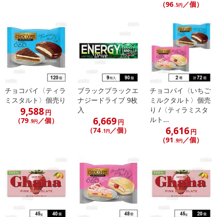
（96
／個）
.5円
チョコパイ〈ティラ
ブラックブラックエ
チョコパイ〈いちご
ミスタルト〉個売り
ナジードライブ 9枚
ミルクタルト〉個売
9,588
入
り /〈ティラミスタ
円
6,669
ルト...
（79
／個）
円
.9円
6,616
（74
／個）
円
.1円
（91
／個）
.9円