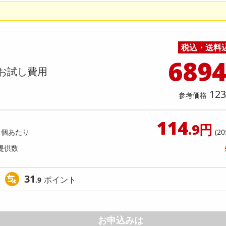
料理の素
ナッツ・ドライフルーツ
栄養ドリンク・エナジードリンク
チューハイ・カクテル
洗剤ギフト
ヘルスケア・衛生用品
健康グッズ
インテリア雑貨
時計
記録メディア・メモリーカード
マタニティ
】モンスター ウルトラファンタジー
【6個入】★新改良★ごろごろ
乾物・海苔・粉物
ゼリー・プリン
お茶・紅茶（茶葉）
ノンアルコール飲料
その他 洗剤
キッチン雑貨・食器・消耗品
アウトドア・イベント用品・DIY・工具
アクセサリー
その他 ベビー・キッズ・マタニティ
スマートフォン・携帯電話・タブレットアクセ
レッド 缶 355ml [抽選サンプル]
( ベリー )
店舗
リー
カレー・シチュー
和菓子
コーヒー(豆・インスタント）
ビール・ワイン・お酒ギフト
調理器具・鍋・包丁
その他 インテリア・家具
ファッション雑貨
電池
提供数 6
提供
店舗情報
税込・送料
食品ギフト
おつまみ
ココア・チョコレート飲料
その他 アルコール飲料
弁当箱・水筒・弁当グッズ
下着・ルームウェア
電球・蛍光灯・照明
920
お試し費
参考価格
円
689
1,
お試し費用
123
参考価格
参考価格
1個あた
114
.9円
1個あたり
(20
提供数
31
ポイント
.9
お申込みは