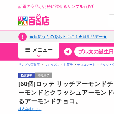
話題の商品がお得に試せるサンプル百貨店
毎日使うものをおトクに！★日用品デー★
メニュー
ちょっプルカテゴリ
キッチン・日用品
食品
プル太の誕生日
すべ
食品・調味料
サンプル百貨店
ちょっプル
お菓子
チョコレート
ナッツ・
生鮮食品
軽減税率
申込終了
加工食品
[60個]ロッテ リッチアーモンドチ
お菓子
ーモンドとクラッシュアーモンド
アイス・スイーツ
るアーモンドチョコ。
飲料
00分 ～
08月09日08時00分 ～
お酒
株式会社ロッテ
ちょっプル
抽選
0
0
0
0