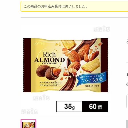
洗剤
この商品のお申込み受付は終了しました。
アイス 80g
ロータス ビスコフサンド ビスコフクリーム
【4本
キッチン・日用品
110g
ルビー
ヘアケア・ボディケア
提供数 55
提供数 55
ビューティーケア
試し費用
お試し費用
,766
3,021
円
円
健康・ダイエット・サプリメント
医薬品・医薬部外品
7,698
4,147
考価格
参考価格
円
円
インテリア・家具・収納・寝具
132
251
本あたり
1袋あたり
.4
.8
円
円
ファッション
家電
ベビー・キッズ・マタニティ
ペット用品
クーポン・資格・学習
掲載予告