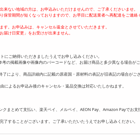
が出来ない地域の方は、お申込みいただけませんので、ご了承くださいませ。
より保管期間が短くなっておりますので、お早目に配送業者へ再配達をご連絡
ます。お申込みは、キャンセル返金とさせていただきます。
お届け日変更」をお受けが出来ません。
ットにご納得いただきましたうえでお申し込みください。
、参考の掲載画像や画像内のバーコードなど、お届け商品と多少異なる場合が
の終了により、商品詳細内に記載の原産国・原材料の表記が旧表記の場合がご
理由によるお申込み後のキャンセル・返品交換は対応いたしかねます。
フトバンクまとめて支払い、楽天ペイ、メルペイ、AEON Pay、Amazon Payでお
を完了することがございます。ご了承いただいたうえでお申し込みください。