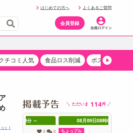
はじめての方へ
よくあるご質問
会員登録
クチコミ人気
食品ロス削減
ポストにお届け
イベント
・サプリメント
品
・収納・寝具
マタニティ
ケア
イベント最新情報（RSPほか）
その他 食品
製菓・製パン材料
飲料ギフト
生活雑貨
メンズ
AV機器
クーポン
その他 お菓子・スイーツ
その他 飲料
スポーツ・アウトドア用品
ベビー・キッズ
その他 家電
トア
商品限定クーポン
114
＼
／
ただいま
件
介護用品
レッグウェア
め
その他 キッチン・日用品
その他 ファッション
サンプリング
 ～
08月09日08時00分 ～
0
コミ 1
抽選サンプル
ちょっプル
ちょっプ
0
0
0
0