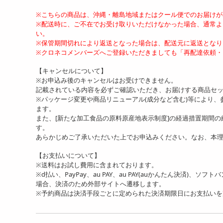
※こちらの商品は、沖縄・離島地域またはクール便でのお届け
※配送時に、ご不在でお受け取りいただけなかった場合、通常
い。
※保管期間切れにより返送となった場合は、配送元に返送となり
※クロネコメンバーズへご登録いただきましても「再配達依頼・
【キャンセルについて】
※お申込み後のキャンセルはお受けできません。
記載されている内容を必ずご確認いただき、お届けする商品セ
※パッケージ変更や商品リニューアル(成分など含む)等により
ます。
また、[新たな加工食品の原料原産地表示制度]の経過措置期間
す。
あらかじめご了承いただいた上でお申込みください。なお、本
【お支払いについて】
※送料はお試し費用に含まれております。
※d払い、PayPay、au PAY、au PAY(auかんたん決済)、ソ
場合、決済のため外部サイトへ遷移します。
※予約商品は決済手段ごとに定められた決済期限日にお支払い