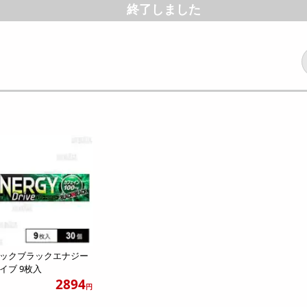
終了しました
ックブラックエナジー
イブ 9枚入
2894
円