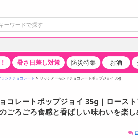
！
暑さ日差し対策
防災特集
お酒
て見る
特設コーナー
食品・調味料
生鮮食品
お菓子
アイス・スイーツ
飲料
お酒
洗剤
キッチン・日用品
健康・ダイエット
医薬品・医薬部外
インテリア・家具
ファッション
家電
ベビー・キッズ・
ペット用品
加工食品
ヘアケア・ボディ
ビューティーケア
特集一覧
クランチチョコレート
リッチアーモンドチョコレートポップジョイ 35g
全国うまいもの博
米・雑穀
肉・肉加工品
スナック菓子
アイスクリーム・シャーベット
水・ミネラルウォーター・炭酸水
ビール・発泡酒・新ジャンル
キッチン・台所用洗剤
掃除用具
健康食品・飲料
第二類医薬品
収納用品
トップス
生活家電
ベビーおむつ・トイレ用品
犬用品
カップ麺・乾麺・パスタ
ヘアケア・スタイリング
スキンケア・基礎化粧品
クチコミで選ばれた人気商品
パン・シリアル・コーンフレーク
魚介類・シーフード・水産加工品
クッキー・クラッカー
ケーキ・スイーツ
お茶・紅茶（ソフトドリンク）
ワイン
洗濯用洗剤・柔軟剤・漂白剤
洗濯用品
ダイエット
指定第二類医薬品
寝具・布団
ボトムス
キッチン家電
授乳グッズ
猫用品
インスタント・レトルト・冷凍食品・惣菜
ボディケア
ベースメイク・メイクアップ・ネイル
ョコレートポップジョイ 35g | ロース
チーズ・ヨーグルト・乳製品・卵
フルーツ・果物・果物加工品
キャンディ・ガム・タブレット
お菓子・スイーツギフト
コーヒー（ソフトドリンク）
日本酒・焼酎
バス・お風呂用洗剤
トイレ・バス用品
サプリメント
第三類医薬品
マット・カーペット・クッション
シューズ
冷房・暖房器具・空調
食事グッズ
その他 ペット用品
ナチュラル・オーガニックコスメ
のごろごろ食感と香ばしい味わいを楽し
ポイント
調味料・ドレッシング・油
野菜・きのこ
せんべい・米菓
果実・野菜・清涼・乳飲料
洋酒・リキュール
トイレ用洗剤
タオル
美容サプリメント・ドリンク
医薬部外品
テーブル・デスク・カウンター
バッグ
美容・健康家電
ベビー用品・雑貨
香水・アロマ
08月09日07時00分 ～
08月09日08時00分
ポイント履歴
缶詰・瓶詰・ジャム・はちみつ
ミールキット
チョコレート
トクホ
果実酒・梅酒
住居用洗剤
日用品
スポーツサプリメント・ドリンク
チェア・ソファ
財布・小物
パソコン・プリンター・パソコン周辺機器
家具・寝具
口
ちょっプル
ちょっプルポイントとは？
0
0