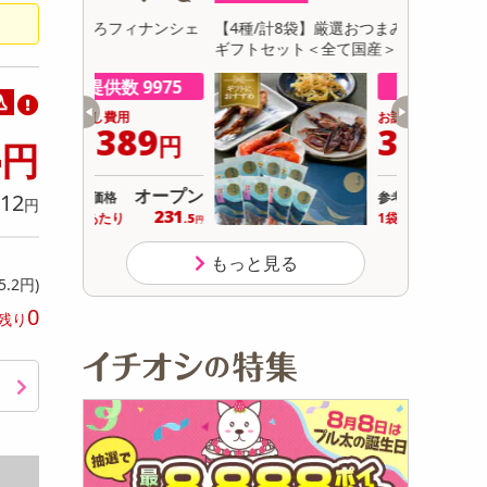
初回トライアル
フィナンシェ
【4種/計8袋】厳選おつまみ「碧の幸」8袋
【計650g
サ
ギフトセット＜全て国産＞化粧箱入り
数 9975
提供数 999
込
用
お試し費用
4
389
3,117
円
円
円
オープン
オープン
12
参考価格
円
231
389
り
1袋あたり
.5
.7
円
円
もっと見る
5.2円)
0
残り