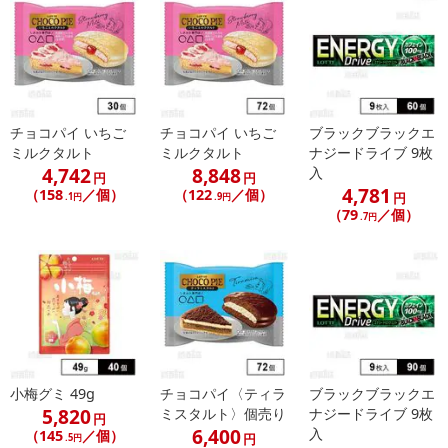
チョコパイ いちご
チョコパイ いちご
ブラックブラックエ
ミルクタルト
ミルクタルト
ナジードライブ 9枚
4,742
8,848
入
円
円
4,781
（158
／個）
（122
／個）
円
.1円
.9円
（79
／個）
.7円
小梅グミ 49g
チョコパイ〈ティラ
ブラックブラックエ
5,820
ミスタルト〉個売り
ナジードライブ 9枚
円
6,400
入
（145
／個）
円
.5円