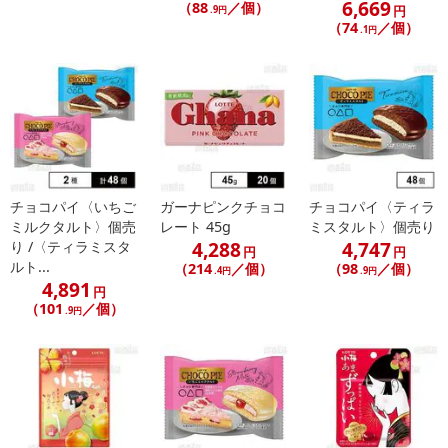
6,669
（88
／個）
円
.9円
（74
／個）
.1円
チョコパイ〈いちご
ガーナピンクチョコ
チョコパイ〈ティラ
ミルクタルト〉個売
レート 45g
ミスタルト〉個売り
4,288
4,747
り /〈ティラミスタ
円
円
ルト...
（214
／個）
（98
／個）
.4円
.9円
4,891
円
（101
／個）
.9円