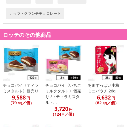
ナッツ・クランチチョコレート
ロッテのその他商品
チョコパイ〈ティラ
チョコパイ〈いちご
あまずっぱい小梅
ミスタルト〉個売り
ミルクタルト〉個売
ミニパウチ 26g
9,588
6,632
り /〈ティラミスタ
円
円
ルト...
（79
／個）
（82
／個）
.9円
.9円
3,720
円
（124
／個）
円