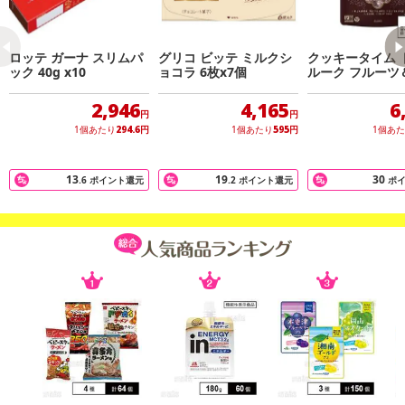
yでお支払いの場合、決済のため外部サイトへ遷移します。
※予約商品は決済手段ごとに定められた決済期限日にお支払いを完
了することがございます。ご了承いただいたうえでお申し込みくだ
ロッテ ガーナ スリムパ
グリコ ビッテ ミルクシ
クッキータイム 
さい。
ック 40g x10
ョコラ 6枚x7個
ルーク フルーツ
ツボールオリジナル
×12個
2,946
4,165
6
発送日カレンダー
円
円
1個あたり
294.6
円
1個あたり
595
円
1個あ
13
19
30
.6
ポイント還元
.2
ポイント還元
ポ
休業日
■
その他共通および商品カテゴリー別注意事項（※必ずご確認くだ
さい）