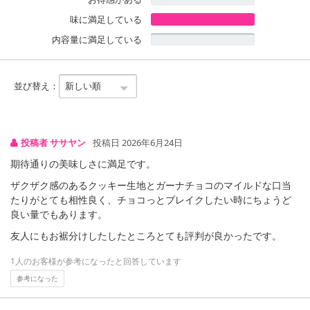
味に満足している
内容量に満足している
並び替え：
投稿者 ササヤン
投稿日 2026年6月24日
注意事項
期待通りの美味しさに満足です。
※こちらの商品は、沖縄・離島地域またはクール便でのお届けが出
ザクザク感のあるクッキー生地とガーナチョコのマイルドな口当
来ない地域の方は、お申込みいただけませんので、ご了承ください
たりがとても相性良く、チョコっとブレイクしたい時にちょうど
ませ。
良い量でもあります。
※配送時に、ご不在でお受け取りいただけなかった場合、通常より
友人にもお裾分けしたしたところとても評判が良かったです。
保管期間が短くなっておりますので、お早目に配送業者へ再配達を
ご連絡ください。
1人のお客様が参考になったと回答しています
※保管期間切れにより返送となった場合は、配送元に返送となりま
参考になった
す。お申込みは、キャンセル返金とさせていただきます。
※クロネコメンバーズへご登録いただきましても「再配達依頼・お