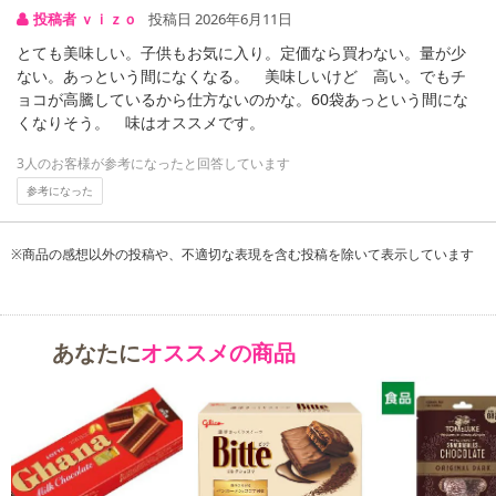
届け日変更」をお受けが出来ません。
投稿者 ｖｉｚｏ
投稿日 2026年6月11日
とても美味しい。子供もお気に入り。定価なら買わない。量が少
【キャンセルについて】
ない。あっという間になくなる。 美味しいけど 高い。でもチ
※お申込み後のキャンセルはお受けできません。
ョコが高騰しているから仕方ないのかな。60袋あっという間にな
記載されている内容を必ずご確認いただき、お届けする商品セット
くなりそう。 味はオススメです。
にご納得いただきましたうえでお申し込みください。
3人のお客様が参考になったと回答しています
※パッケージ変更や商品リニューアル(成分など含む)等により、参考
参考になった
の掲載画像や画像内のバーコードなど、お届け商品と多少異なる場
合がございます。
また、[新たな加工食品の原料原産地表示制度]の経過措置期間の終
※商品の感想以外の投稿や、不適切な表現を含む投稿を除いて表示しています
了により、商品詳細内に記載の原産国・原材料の表記が旧表記の場
合がございます。
あらかじめご了承いただいた上でお申込みください。なお、本理由
あなたに
オススメの商品
によるお申込み後のキャンセル・返品交換は対応いたしかねます。
【お支払いについて】
※送料はお試し費用に含まれております。
※d払い、PayPay、au PAY、au PAY(auかんたん決済)、ソフトバン
クまとめて支払い、楽天ペイ、メルペイ、AEON Pay、Amazon Pa