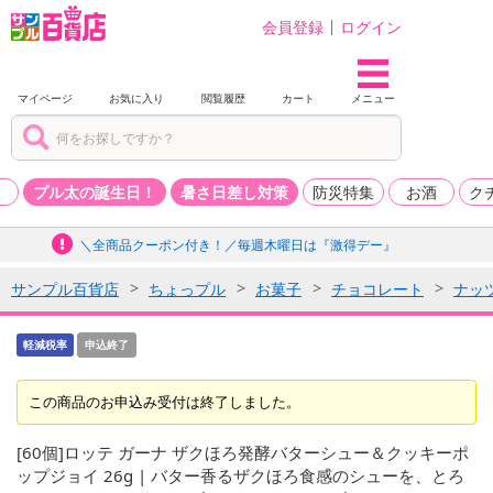
会員登録
ログイン
マイページ
お気に入り
閲覧履歴
カート
メニュー
品
プル太の誕生日！
暑さ日差し対策
防災特集
お酒
ク
＼全商品クーポン付き！／毎週木曜日は『激得デー』
サンプル百貨店
ちょっプル
お菓子
チョコレート
ナッ
軽減税率
申込終了
この商品のお申込み受付は終了しました。
[60個]ロッテ ガーナ ザクほろ発酵バターシュー＆クッキーポ
ップジョイ 26g | バター香るザクほろ食感のシューを、とろ