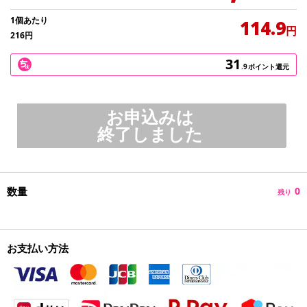
1個あたり
114.9
円
216
円
31
.9
ポイント還元
お申込みは
終了しました
数量
0
残り
お支払い方法