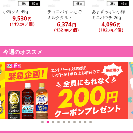
小梅グミ 49g
チョコパイ いちご
あまずっぱい小梅
9,530
ミルクタルト
ミニパウチ 26g
円
6,374
4,096
（119
／個）
円
円
.2円
（132
／個）
（102
／個）
.8円
.4円
今週のオススメ