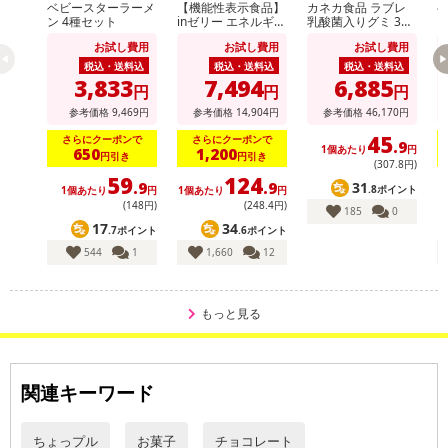
ベビースターラーメ
【機能性表示食品】
カネカ食品 ラブレ
こちらの情報は
2026年07月09日
時点での情報となります。
ン 4種セット
inゼリー エネルギー
乳酸菌入りグミ 3種
ン
MCT 180g
セット
お試し費用
お試し費用
お試し費用
税込・送料込
税込・送料込
税込・送料込
3,833
7,494
6,885
円
円
円
参考価格
9,469
円
参考価格
14,904
円
参考価格
46,170
円
45
さらにクーポンで
さらにクーポンで
.9
1個あたり
円
650
1,200
円引き
円引き
(307
.8
円)
59
124
31
.9
.9
.8ポイント
1個あたり
円
1個あたり
円
(148円)
(248
.4
円)
185
0
17
34
.7ポイント
.6ポイント
544
1
1,660
12
もっと見る
関連キーワード
ちょっプル
お菓子
チョコレート