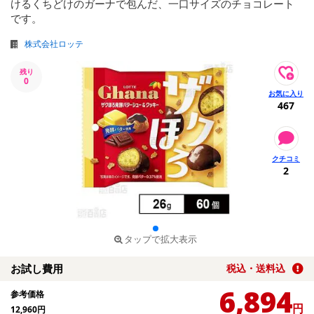
けるくちどけのガーナで包んだ、一口サイズのチョコレート
です。
株式会社ロッテ
残り
0
467
2
タップで拡大表示
お試し費用
税込・送料込
6,894
参考価格
円
12,960
円