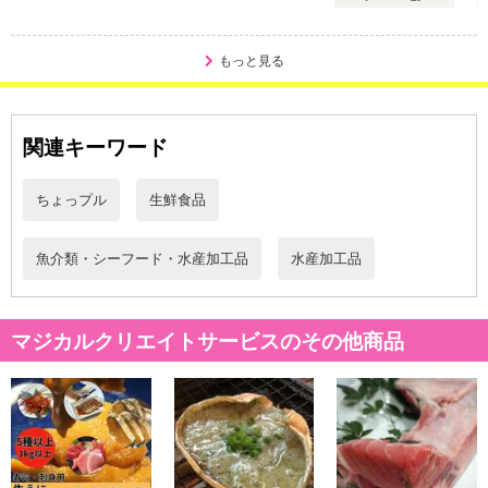
・お召し上がり方：解凍しそのままお召し上がり頂けます
注意事項
もっと見る
【賞味・消費期限のある商品について】
商品到着時点でのお日持ち期間は、配送日数などにより異なります
関連キーワード
のでご了承ください。
ちょっプル
生鮮食品
【キャンセルについて】
※お申込み後のキャンセルはお受けできません。
魚介類・シーフード・水産加工品
水産加工品
記載されている内容を必ずご確認いただき、お届けする商品セット
にご納得いただきましたうえでお申し込みください。
※パッケージ変更や商品リニューアル（成分など含む）等により、
参考の掲載画像や画像内のバーコードなど、お届け商品と多少異な
マジカルクリエイトサービスのその他商品
る場合がございます。
また、[新たな加工食品の原料原産地表示制度]の経過措置期間の終
了により、商品詳細内に記載の原産国・原材料の表記が旧表記の場
合がございます。
あらかじめご了承いただいた上でお申込みください。なお、本理由
によるお申込み後のキャンセル・返品交換は対応いたしかねます。