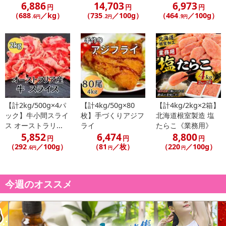
6,886
14,703
6,973
円
円
円
（688
／kg）
（735
／100g）
（464
／100g）
.6円
.2円
.9円
【計2kg/500g×4パ
【計4kg/50g×80
【計4kg/2kg×2箱】
ック】牛小間スライ
枚】手づくりアジフ
北海道根室製造 塩
ス オーストラリ...
ライ
たらこ《業務用》
5,852
6,474
8,800
円
円
円
（292
／100g）
（81
／枚）
（220
／100g）
.6円
円
円
今週のオススメ