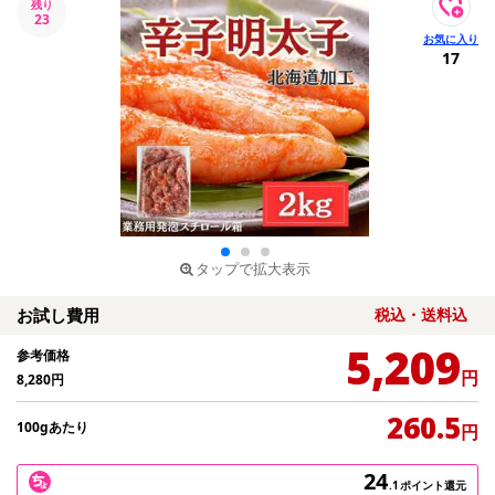
残り
23
17
タップで拡大表示
お試し費用
税込・送料込
5,209
参考価格
円
8,280
円
260.5
100gあたり
円
24
.1
ポイント還元