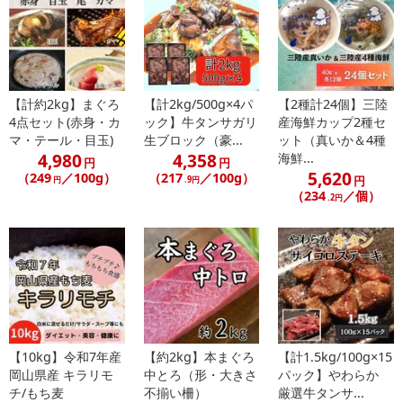
発送日カレンダー
【計約2kg】まぐろ
【計2kg/500g×4パ
【2種計24個】三陸
4点セット(赤身・カ
ック】牛タンサガリ
産海鮮カップ2種セ
マ・テール・目玉)
生ブロック（豪...
ット（真いか＆4種
4,980
4,358
海鮮...
円
円
5,620
（249
／100g）
（217
／100g）
円
円
.9円
（234
／個）
.2円
休業日
■
その他共通および商品カテゴリー別注意事項（※必ずご確認くだ
さい）
こちらの情報は
2026年07月09日
時点での情報となります。
【10kg】令和7年産
【約2kg】本まぐろ
【計1.5kg/100g×15
岡山県産 キラリモ
中とろ（形・大きさ
パック】やわらか
チ/もち麦
不揃い柵）
厳選牛タンサ...