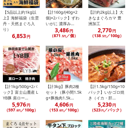
【5品以上約1kg以
【計160g/(40g×2
【計約2kg以上】大
【お支払いについて】
上】海鮮福袋（生雲
個)×2パック】ずわ
きなまぐろカマ 豊
※送料はお試し費用に含まれております。
丹・天然まぐろ入
いがに 濃厚み...
洲加工
※d払い、PayPay、au PAY、au PAY（auかんたん決済）、ソフトバ
3,486
2,770
り）
円
円
ンクまとめて支払い、楽天ペイ、メルペイ、AEON Pay、Amazon
6,853
（871
／個）
（138
／100g）
円
.5円
.5円
Payでお支払いの場合、決済のため外部サイトへ遷移します。
※予約商品は決済手段ごとに定められた決済期限日にお支払いを完
了することがございます。ご了承いただいたうえでお申し込みくだ
さい。
【配送伝票番号について】
※配送形態がメール便の商品については、商品の発送完了後、配送
伝票番号がマイページに表示されない場合もございます。
【計1kg/500g×2パ
【計3kg】豚肉2種
【計1.5kg/150g×10
ック】富士山麓産 L
セット（豚小間1.5k
パック】いかゴロ焼
【配送日時の指定について】
YB豚 肩ロー...
g+豚挽肉1.5k...
き（イカ・肝...
5,976
4,606
5,230
※配送日時の指定が可能な商品の場合、商品によってご指定できる
円
円
円
（597
／100g）
（153
／100g）
（523
／パック）
配送日、配送時間が異なる可能性がございます。
.6円
.6円
円
カート機能をご利用の場合は、配送日時指定をご利用いただけませ
ん。