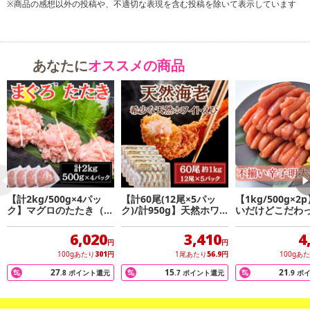
しっかりと熟成し、完成した明太子は炊き立てホカホカご飯の上に
※商品の感想以外の投稿や、不適切な表現を含む投稿を除いて表示しています
一本のせてご飯を頬張れば、この上ない至福のひとときをお楽しみ
いただけます。
あなたに
オススメの商品
●発泡スチロールに2kgたっぷり入っております。
●ロシア産すけそうだらの卵巣を使用しております。
●ご飯のお供・焼き明太・お茶漬け・炙り・パスタ・炒飯・もんじゃ
焼き・おにぎり・サラダ等々に。
商品名:辛子明太子
内容量:2kg
【計2kg/500g×4パッ
【計60尾(12尾×5パッ
【1kg/500g×2
原材料:すけとうだらの卵巣(ロシア産)、食塩、米発酵調味料、酒、
ク】マグロのたたき（ネ
ク)/計950g】天然ホワ
いだけどこだわ
ギトロ）
イトタイガー 無頭殻付
子
唐辛子、植物蛋白加水分解物/調味料(アミノ酸等)、ソルビトール、P
き
6,020
3,410
4
h調整剤、トレハロース、こんぶエキス、唐辛子/調味料(アミノ酸
円
円
100gあたり
301
円
1尾あたり
56.9
円
100gあ
等)、酸化防止剤(V、C)ナイアシン、発色剤(亜硝酸Na)酸化防止剤(V.
C)、ナイアシン、香辛料抽出物、甘味料(ステビア、天草)、着色料
27
15
21
.8
ポイント還元
.7
ポイント還元
.9
ポ
(赤102、黄5、酵素、醗酵剤Na
一部に大豆を含む