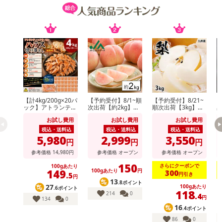
賞味期限:出荷より3か月以上
保存:冷凍
栄養成分表示: 100g当たり
エネルギー 105kcal
たんぱく質 18.8g
脂質 0.6g(推定値)
炭水化物 6.0g
食塩相当量 2.8g
【計4kg/200g×20パ
【予約受付】8/1~順
【予約受付】8/21~
【
ック】アトランティ
次出荷【約2kg】山
順次出荷【3kg】九
ックサーモンハラス
形県産白桃(品種・
州産 梨《個数・品
・賞味期限：出荷より3か月以上
お試し費用
お試し費用
お試し費用
切り落とし
玉数おまかせ)※ご家
種おまかせ》(ご家
庭用
庭用)
税込・送料込
税込・送料込
税込・送料込
・原産国（最終加工地）：ロシア産助惣鱈（最終加工地：北海道）
5,980
2,999
3,550
円
円
円
・原材料/材質/素材：すけとうだらの卵巣(ロシア産)、食塩、米発酵
参考価格
14,980
円
参考価格
オープン
参考価格
オープン
調味料、酒、唐辛子、植物蛋白加水分解物/調味料(アミノ酸等)、ソ
150
ルビトール、Ph調整剤、トレハロース、こんぶエキス、唐辛子/調
さらにクーポンで
100gあたり
149
100gあたり
円
300
円引き
.5
円
味料(アミノ酸等)、酸化防止剤(V、C)ナイアシン、発色剤(亜硝酸Na)
13
.8ポイント
27
100gあたり
.6ポイント
酸化防止剤(V.C)、ナイアシン、香辛料抽出物、甘味料(ステビア、天
118
214
0
.4
円
134
0
草)、着色料(赤102、黄5、酵素、醗酵剤Na
16
.4ポイント
・アレルギー表示：大豆
86
0