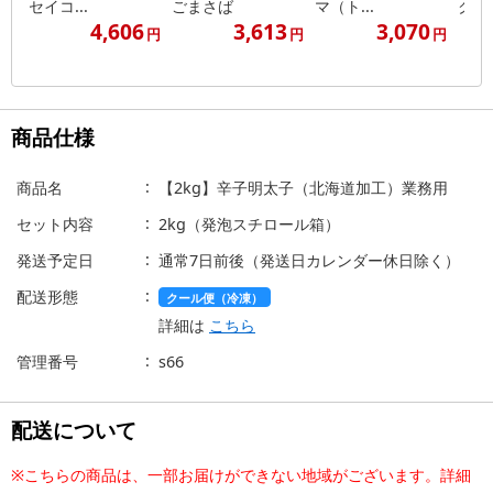
セイコ...
ごまさば
マ（ト...
クタイ
4,606
3,613
3,070
円
円
円
商品仕様
商品名
【2kg】辛子明太子（北海道加工）業務用
セット内容
2kg（発泡スチロール箱）
発送予定日
通常7日前後（発送日カレンダー休日除く）
配送形態
クール便（冷凍）
詳細は
こちら
管理番号
s66
配送について
※こちらの商品は、一部お届けができない地域がございます。詳細