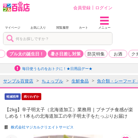
会員登録
ログイン
マイページ
お気に入り
閲覧履歴
カート
メニュー
品
プル太の誕生日！
暑さ日差し対策
防災特集
お酒
ク
毎日使うものをおトクに！★日用品デー★
サンプル百貨店
ちょっプル
生鮮食品
魚介類・シーフード
軽減税率
残りわずか
【2kg】辛子明太子（北海道加工）業務用 | プチプチ食感が楽
しめる！1本もの北海道加工の辛子明太子をたっぷりお届け
株式会社マジカルクリエイトサービス