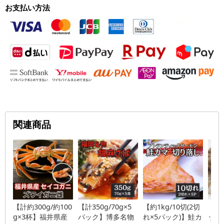
お支払い方法
関連商品
【計約300g/約100
【計350g/70g×5
【約1kg/10切(2切
【計1
g×3杯】福井県産
パック】博多名物
れ×5パック)】鮭カ
ック