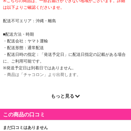
※こちらの商品は、一部お届けができない地域がございます。詳細
は以下よりご確認くださいませ。
配送不可エリア：沖縄・離島
■配送方法・時期
・配送会社：ヤマト運輸
・配送形態：通常配送
・配送日時の指定：「発送予定日」に配送日指定の記載がある場合
に、ご利用可能です。
※発送予定日は到着日ではありません。
・商品は「チャコロン」より出荷します。
もっと見る
商品詳細
●●●クオリタ・コーポレーションは出雲屋炭八正規認定店です●●●
この商品の口コミ
「炭八」とは出雲大社のお膝元、島根県出雲市の建材メーカーと島
根大学の産学官共同研究で開発された湿気を調整する木炭となりま
す