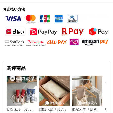
お支払い方法
関連商品
調湿木炭「炭八」
調湿木炭「炭八」
調湿木炭「炭八」
調湿