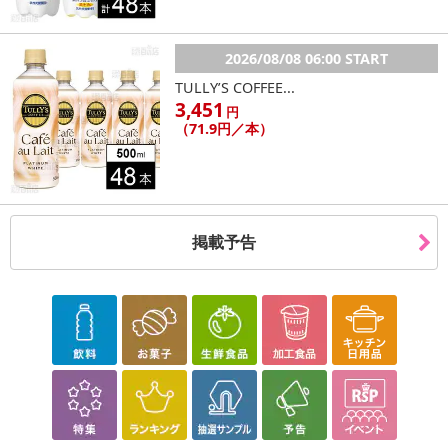
2026/08/08 06:00 START
TULLY’S COFFEE...
3,451
円
（71.9円／本）
休業日
掲載予告
■
その他共通および商品カテゴリー別注意事項（※必ずご確認くだ
さい）
こちらの情報は
2026年07月09日
時点での情報となります。