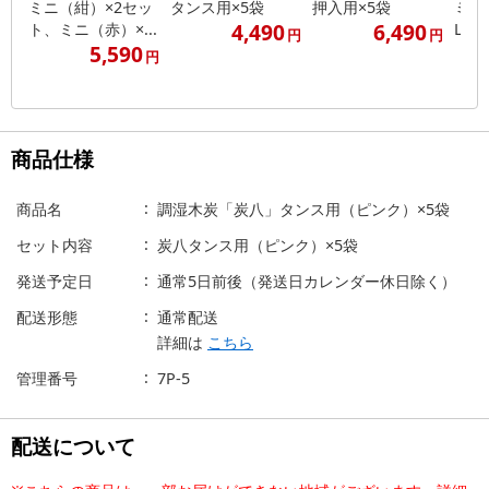
ミニ（紺）×2セッ
タンス用×5袋
押入用×5袋
ミデ
4,490
6,490
ト、ミニ（赤）×...
L×5
円
円
5,590
円
商品仕様
商品名
調湿木炭「炭八」タンス用（ピンク）×5袋
セット内容
炭八タンス用（ピンク）×5袋
発送予定日
通常5日前後（発送日カレンダー休日除く）
配送形態
通常配送
詳細は
こちら
管理番号
7P-5
配送について