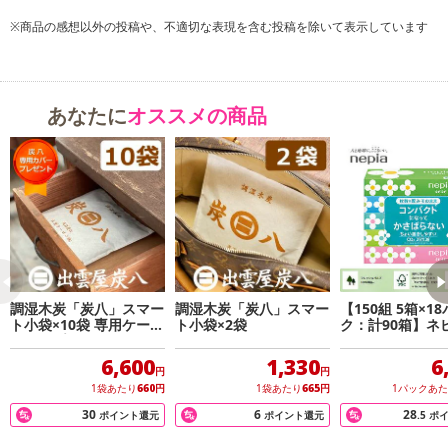
※商品の感想以外の投稿や、不適切な表現を含む投稿を除いて表示しています
●炭八は選ばれる理由●
1）半永久的に使えるので、除湿剤のように取替の手間がいらない
2）自然の除湿力なので、除湿機のように電気代がかからない
3）ニオイを吸収するので、芳香剤のように余計な香りがしない
あなたに
オススメの商品
4）自然素材、薬剤不使用なので、お子様やペットのいらっしゃるご
家庭にも安心
●タンス用●
下駄箱やタンスに便利なサイズ。
粉漏れしないように2重包装してあります。
大切なバッグ等の保管にも◎
調湿木炭「炭八」スマー
調湿木炭「炭八」スマー
【150組 5箱×1
ト小袋×10袋 専用ケース
ト小袋×2袋
ク：計90箱】ネ
カバープレゼント
ネピネピ ティッ
ーパー
6,600
1,330
6
円
円
1袋あたり
660
円
1袋あたり
665
円
1パックあ
30
6
28
ポイント還元
ポイント還元
.5
ポ