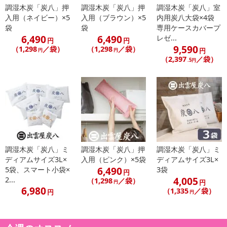
注意事項
調湿木炭「炭八」押
調湿木炭「炭八」押
調湿木炭「炭八」室
入用（ネイビー）×5
入用（ブラウン）×5
内用炭八大袋×4袋
【賞味・消費期限のある商品について】
袋
袋
専用ケースカバープ
商品到着時点でのお日持ち期間は、配送日数などにより異なります
6,490
6,490
レゼ...
円
円
のでご了承ください。
9,590
（1,298
／袋）
（1,298
／袋）
円
円
円
（2,397
／袋）
.5円
【キャンセルについて】
※お申込み後のキャンセルはお受けできません。
記載されている内容を必ずご確認いただき、お届けする商品セット
にご納得いただきましたうえでお申し込みください。
※パッケージ変更や商品リニューアル（成分など含む）等により、
参考の掲載画像や画像内のバーコードなど、お届け商品と多少異な
る場合がございます。
調湿木炭「炭八」ミ
調湿木炭「炭八」押
調湿木炭「炭八」ミ
また、[新たな加工食品の原料原産地表示制度]の経過措置期間の終
ディアムサイズ3L×
入用（ピンク）×5袋
ディアムサイズ3L×
了により、商品詳細内に記載の原産国・原材料の表記が旧表記の場
6,490
5袋、スマート小袋×
3袋
円
合がございます。
4,005
2...
（1,298
／袋）
円
円
あらかじめご了承いただいた上でお申込みください。なお、本理由
6,980
（1,335
／袋）
円
円
によるお申込み後のキャンセル・返品交換は対応いたしかねます。
【お支払いについて】