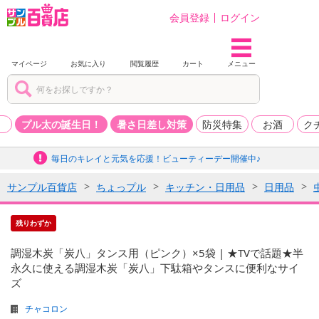
会員登録
ログイン
マイページ
お気に入り
閲覧履歴
カート
メニュー
品
プル太の誕生日！
暑さ日差し対策
防災特集
お酒
ク
毎日のキレイと元気を応援！ビューティーデー開催中♪
サンプル百貨店
ちょっプル
キッチン・日用品
日用品
残りわずか
調湿木炭「炭八」タンス用（ピンク）×5袋 | ★TVで話題★半
永久に使える調湿木炭「炭八」下駄箱やタンスに便利なサイ
ズ
チャコロン