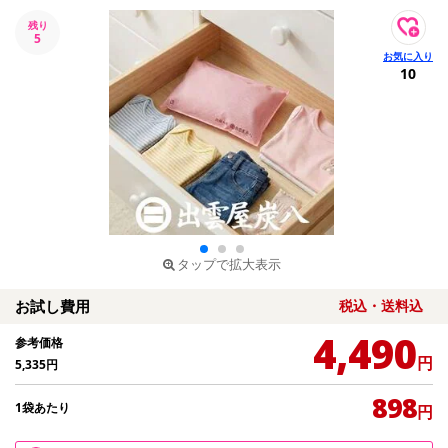
残り
5
10
タップで拡大表示
お試し費用
税込・送料込
4,490
参考価格
円
5,335
円
898
1袋あたり
円