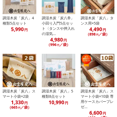
調湿木炭「炭八」4
調湿木炭「炭八®」
調湿木炭「炭八」タ
種類5点セット
小回り入門5点セッ
ンス用×5袋
5,990
4,490
ト〈タンスや押入れ
円
円
の湿気...
（898
／袋）
円
4,980
円
（996
／袋）
円
調湿木炭「炭八」ス
調湿木炭「炭八」5
調湿木炭「炭八」ス
マート小袋×2袋
種類8点セット
マート小袋×10袋 専
1,330
10,990
用ケースカバープレ
円
円
ゼ...
（665
／袋）
円
6,600
円