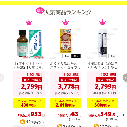
【3本セット】ハッ
おくすり飲めたね
耳掃除をまじめに考
カ油30ml天然【虫
スティックタイプ
えたら「つくし型」
よけ】【消臭対策】
(チョコ風味) 18g×6
にたどり着きました
お試し費用
お試し費用
お試し費用
【アロマに】【バス
本入
タイムに】【花粉対
税込・送料込
税込・送料込
税込・送料込
策】
2,799
3,778
2,799
円
円
円
参考価格
オープン
参考価格
22,550
円
参考価格
8,800
円
さらにクーポンで
さらにクーポンで
さらにクーポンで
400
2,610
500
円引き
円引き
円引き
933
63
349
.9
1本あたり
円
1個あたり
円
1個あたり
円
1
(375
.9
円)
(1,100円)
12
.7ポイント
17
12
.4ポイント
.7ポイント