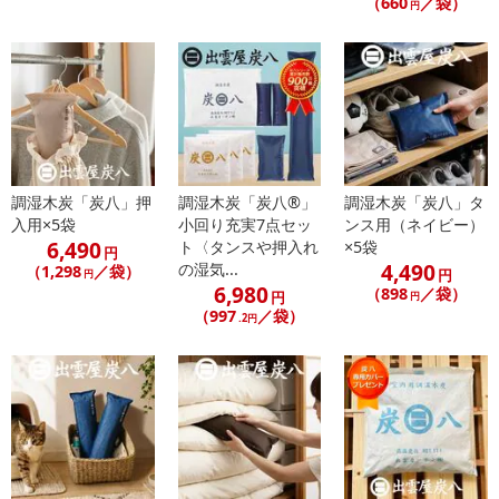
（660
／袋）
円
・原産国（最終加工地）：日本
・原材料/材質/素材：木炭（針葉樹）、不織布2重包装（ポリプロピ
レン）
・商品サイズ：12cm×22cm 厚み約5cm
・商品重量：約100g/袋
・注意事項：
調湿木炭「炭八」押
調湿木炭「炭八®」
調湿木炭「炭八」タ
※定期的に天日干しをすると効果的です。
入用×5袋
小回り充実7点セッ
ンス用（ネイビー）
※効果は半永久的。電気代／交換不要のエコ商品です。
6,490
ト〈タンスや押入れ
×5袋
円
※水に浸けないで下さい。
4,490
の湿気...
（1,298
／袋）
円
円
※袋(不織布)は破らず、ご使用ください。
6,980
（898
／袋）
円
円
※木材は約200℃程度で着火しますが、炭八は約450℃が着火点と
（997
／袋）
.2円
なり、発火源となることはほとんどありません。但し、むやみに火
気に近づけないでください。
※本品は食べられません。また炊飯や浄水等調理の過程で食品に
混入させたり、冷蔵庫の中など食品に直接触れる場所でのご使用は
避けてください。