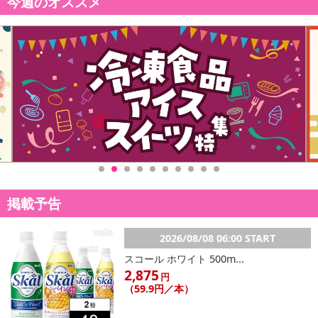
今週のオススメ
※送料はお試し費用に含まれております。
※d払い、PayPay、au PAY、au PAY（auかんたん決済）、ソフトバ
ンクまとめて支払い、楽天ペイ、メルペイ、AEON Pay、Amazon
Payでお支払いの場合、決済のため外部サイトへ遷移します。
※予約商品は決済手段ごとに定められた決済期限日にお支払いを完
了することがございます。ご了承いただいたうえでお申し込みくだ
さい。
【配送伝票番号について】
※配送形態がメール便の商品については、商品の発送完了後、配送
伝票番号がマイページに表示されない場合もございます。
掲載予告
【配送日時の指定について】
※配送日時の指定が可能な商品の場合、商品によってご指定できる
配送日、配送時間が異なる可能性がございます。
2026/08/08 06:00 START
カート機能をご利用の場合は、配送日時指定をご利用いただけませ
スコール ホワイト 500m...
ん。
2,875
円
（59.9円／本）
発送日カレンダー