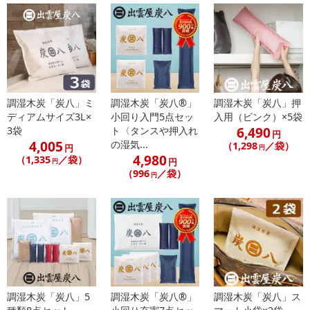
注意事項
【賞味・消費期限のある商品について】
商品到着時点でのお日持ち期間は、配送日数などにより異なります
のでご了承ください。
調湿木炭「炭八」ミ
調湿木炭「炭八®」
調湿木炭「炭八」押
ディアムサイズ3L×
小回り入門5点セッ
入用（ピンク）×5袋
【キャンセルについて】
6,490
3袋
ト〈タンスや押入れ
円
※お申込み後のキャンセルはお受けできません。
4,005
の湿気...
（1,298
／袋）
円
円
記載されている内容を必ずご確認いただき、お届けする商品セット
4,980
（1,335
／袋）
円
円
にご納得いただきましたうえでお申し込みください。
（996
／袋）
円
※パッケージ変更や商品リニューアル（成分など含む）等により、
参考の掲載画像や画像内のバーコードなど、お届け商品と多少異な
る場合がございます。
また、[新たな加工食品の原料原産地表示制度]の経過措置期間の終
了により、商品詳細内に記載の原産国・原材料の表記が旧表記の場
合がございます。
あらかじめご了承いただいた上でお申込みください。なお、本理由
調湿木炭「炭八」5
調湿木炭「炭八®」
調湿木炭「炭八」ス
によるお申込み後のキャンセル・返品交換は対応いたしかねます。