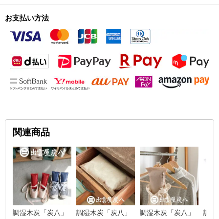
お支払い方法
関連商品
調湿木炭「炭八」
調湿木炭「炭八」
調湿木炭「炭八」
調湿