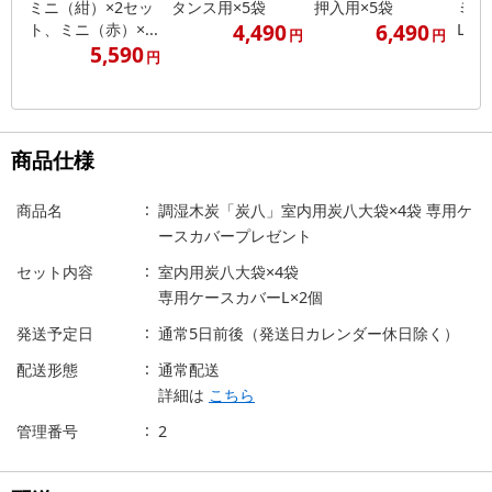
ミニ（紺）×2セッ
タンス用×5袋
押入用×5袋
ミデ
4,490
6,490
ト、ミニ（赤）×...
L×5
円
円
5,590
円
商品仕様
商品名
調湿木炭「炭八」室内用炭八大袋×4袋 専用ケ
ースカバープレゼント
セット内容
室内用炭八大袋×4袋
専用ケースカバーL×2個
発送予定日
通常5日前後（発送日カレンダー休日除く）
配送形態
通常配送
詳細は
こちら
管理番号
2