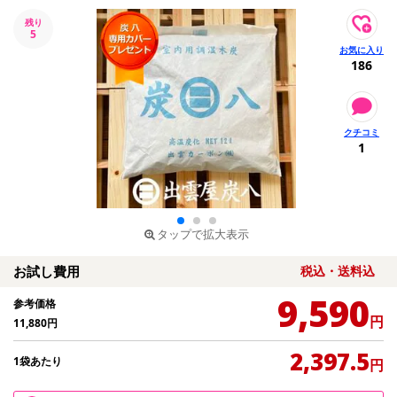
残り
5
186
1
タップで拡大表示
お試し費用
税込・送料込
9,590
参考価格
円
11,880
円
2,397.5
1袋あたり
円