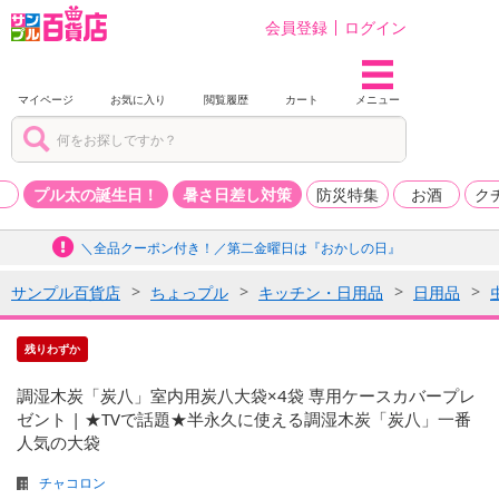
会員登録
ログイン
マイページ
お気に入り
閲覧履歴
カート
メニュー
品
プル太の誕生日！
暑さ日差し対策
防災特集
お酒
ク
＼全品クーポン付き！／第二金曜日は『おかしの日』
サンプル百貨店
ちょっプル
キッチン・日用品
日用品
残りわずか
調湿木炭「炭八」室内用炭八大袋×4袋 専用ケースカバープレ
ゼント | ★TVで話題★半永久に使える調湿木炭「炭八」一番
人気の大袋
チャコロン