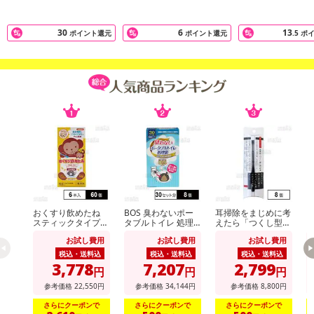
30
6
13
ポイント還元
ポイント還元
.5
ポ
おくすり飲めたね
BOS 臭わないポー
耳掃除をまじめに考
【
スティックタイプ
タブルトイレ 処理
えたら「つくし型」
カ
(チョコ風味) 18g×6
袋 30セット分
にたどり着きました
お試し費用
お試し費用
お試し費用
本入
税込・送料込
税込・送料込
税込・送料込
3,778
7,207
2,799
円
円
円
参考価格
22,550
円
参考価格
34,144
円
参考価格
8,800
円
さらにクーポンで
さらにクーポンで
さらにクーポンで