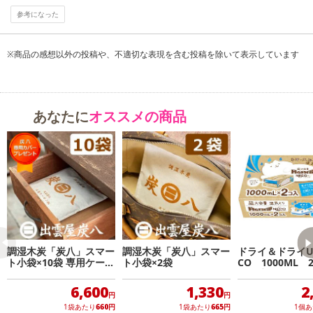
参考になった
※商品の感想以外の投稿や、不適切な表現を含む投稿を除いて表示しています
あなたに
オススメの商品
調湿木炭「炭八」スマー
調湿木炭「炭八」スマー
ドライ＆ドライU
ト小袋×10袋 専用ケース
ト小袋×2袋
CO 1000ML 
カバープレゼント
ク×5点
6,600
1,330
2
円
円
1袋あたり
660
円
1袋あたり
665
円
1個