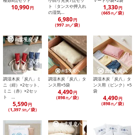
種類8点セット
小回り充実7点セッ
マート小袋×2袋
10,990
1,330
ト〈タンスや押入れ
円
円
【お支払いについて】
の湿気...
（665
／袋）
円
※送料はお試し費用に含まれております。
6,980
円
※d払い、PayPay、au PAY、au PAY（auかんたん決済）、ソフトバ
（997
／袋）
.2円
ンクまとめて支払い、楽天ペイ、メルペイ、AEON Pay、Amazon
Payでお支払いの場合、決済のため外部サイトへ遷移します。
※予約商品は決済手段ごとに定められた決済期限日にお支払いを完
了することがございます。ご了承いただいたうえでお申し込みくだ
さい。
【配送伝票番号について】
※配送形態がメール便の商品については、商品の発送完了後、配送
調湿木炭「炭八」ミ
調湿木炭「炭八」タ
調湿木炭「炭八」タ
伝票番号がマイページに表示されない場合もございます。
ニ（紺）×2セット、
ンス用×5袋
ンス用（ピンク）×5
4,490
ミニ（赤）×2セッ
袋
円
4,490
ト ...
（898
／袋）
【配送日時の指定について】
円
円
5,590
（898
／袋）
円
円
※配送日時の指定が可能な商品の場合、商品によってご指定できる
（1,397
／袋）
.5円
配送日、配送時間が異なる可能性がございます。
カート機能をご利用の場合は、配送日時指定をご利用いただけませ
ん。