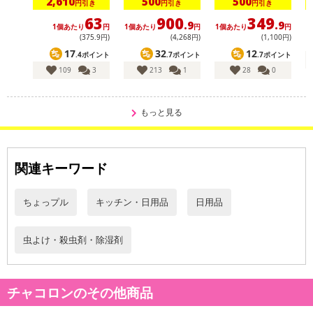
2,610
500
500
円引き
円引き
円引き
63
900
349
.9
.9
1個あたり
円
1個あたり
円
1個あたり
円
(375
.9
円)
(4,268円)
(1,100円)
17
32
12
.4ポイント
.7ポイント
.7ポイント
・原産国（最終加工地）：日本
109
3
213
1
28
0
・原材料/材質/素材：木炭（針葉樹）、不織布2重包装（ポリプロピ
レン）
・商品サイズ：45cm×45cm 厚み約7cm
もっと見る
・商品重量：約1.3kg/袋
・注意事項：
※定期的に天日干しをすると効果的です。
関連キーワード
※効果は半永久的。電気代／交換不要のエコ商品です。
※水に浸けないで下さい。
ちょっプル
キッチン・日用品
日用品
※袋(不織布)は破らず、ご使用ください。
※木材は約200℃程度で着火しますが、炭八は約450℃が着火点と
なり、発火源となることはほとんどありません。但し、むやみに火
虫よけ・殺虫剤・除湿剤
気に近づけないでください。
※本品は食べられません。また炊飯や浄水等調理の過程で食品に
混入させたり、冷蔵庫の中など食品に直接触れる場所でのご使用は
チャコロンのその他商品
避けてください。