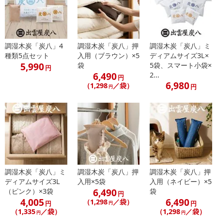
発送日カレンダー
調湿木炭「炭八」4
調湿木炭「炭八」押
調湿木炭「炭八」ミ
種類5点セット
入用（ブラウン）×5
ディアムサイズ3L×
5,990
袋
5袋、スマート小袋×
円
6,490
2...
円
6,980
（1,298
／袋）
円
円
休業日
■
その他共通および商品カテゴリー別注意事項（※必ずご確認くだ
さい）
調湿木炭「炭八」ミ
調湿木炭「炭八」押
調湿木炭「炭八」押
こちらの情報は
2026年07月09日
時点での情報となります。
ディアムサイズ3L
入用×5袋
入用（ネイビー）×5
6,490
（ピンク）×3袋
袋
円
4,005
6,490
（1,298
／袋）
円
円
円
（1,335
／袋）
（1,298
／袋）
円
円