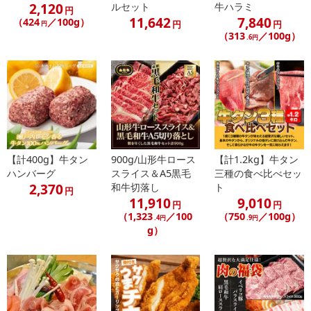
2,120
ルセット
牛ハラミ
円
11,642
7,840
（424
／100g）
円
円
円
（313
／100g）
.6円
焼肉店のハラミの味をご自宅で！
肉を知り尽くしたThe Oniku(肉の卸問屋アオノ)がお届けする「厚切
り牛ハラミ」！
どっさり3kg(500gずつの小分けパック)の圧倒的なボリュームで
【計400g】牛タン
900g/山形牛ロース
【計1.2kg】牛タン
す！
ハンバーグ
スライス＆A5黒毛
三種の食べ比べセッ
2,370
和牛切落し
ト
円
11,910
9,010
厚切りのハラミをガブリとかぶりついた瞬間、牛ハラミならではの
円
円
（1,323
／100
（750
／100g）
旨味がお口の中に溢れ出ます！
.4円
.9円
g）
ギトギトした脂っこさもなく食べごたえも満点！
「厚切り牛ハラミ」は丁寧な下処理を施しているため、焼き縮みが
ほとんどありません。
なので、厚切りなのにやわらかく、しかもジューシー！