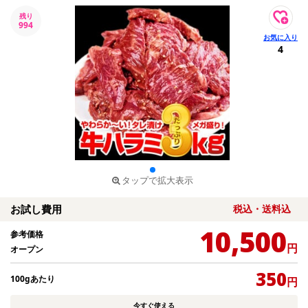
残り
994
4
タップで拡大表示
お試し費用
税込・送料込
10,500
参考価格
円
オープン
350
100gあたり
円
今すぐ使える