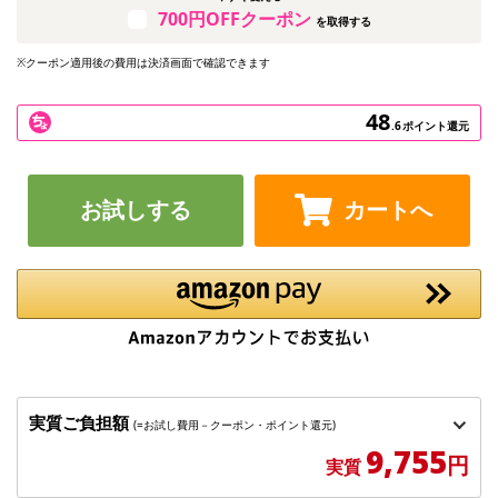
700円OFFクーポン
を取得する
※クーポン適用後の費用は決済画面で確認できます
48
.6
ポイント還元
お試しする
カートへ
実質ご負担額
(=お試し費用－クーポン・ポイント還元)
9,755
円
実質