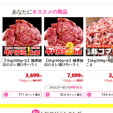
あなたに
オススメの商品
【1kg(500g×2)】極厚秘
【2kg(500g×4)】極厚秘
【2kg(500g×4
伝のタレ漬け牛ハラミ
伝のタレ漬け牛ハラミ
こま
3,699
7,099
2
円
円
100gあたり
369.9
円
100gあたり
355
円
100g
300
さらにクーポンで
円引き
17
32
13
.1
ポイント還元
.8
ポイント還元
.8
ポ