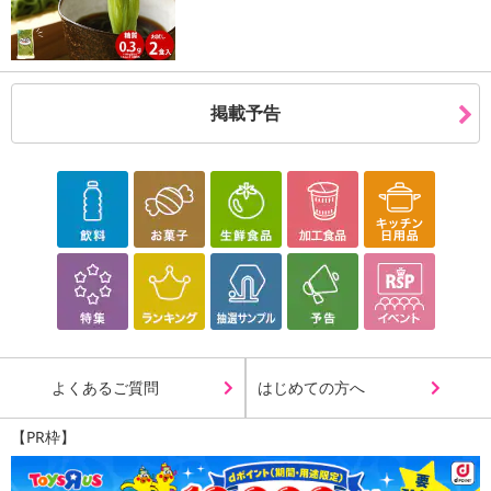
記載されている内容を必ずご確認いただき、お届けする商品セット
にご納得いただきましたうえでお申し込みください。
※パッケージ変更や商品リニューアル（成分など含む）等により、
参考の掲載画像や画像内のバーコードなど、お届け商品と多少異な
る場合がございます。
掲載予告
また、[新たな加工食品の原料原産地表示制度]の経過措置期間の終
了により、商品詳細内に記載の原産国・原材料の表記が旧表記の場
合がございます。
あらかじめご了承いただいた上でお申込みください。なお、本理由
によるお申込み後のキャンセル・返品交換は対応いたしかねます。
【お支払いについて】
※送料はお試し費用に含まれております。
※d払い、PayPay、au PAY、au PAY（auかんたん決済）、ソフトバ
ンクまとめて支払い、楽天ペイ、メルペイ、AEON Pay、Amazon
Payでお支払いの場合、決済のため外部サイトへ遷移します。
よくあるご質問
はじめての方へ
※予約商品は決済手段ごとに定められた決済期限日にお支払いを完
了することがございます。ご了承いただいたうえでお申し込みくだ
【PR枠】
さい。