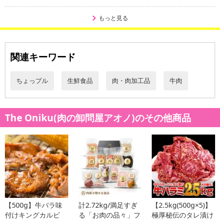
もっと見る
関連キーワード
ちょっプル
生鮮食品
肉・肉加工品
牛肉
The Oniku(肉の卸問屋アオノ)のその他商品
【500g】牛バラ味
計2.72kg/満足すぎ
【2.5kg(500g×5)】
付けキングカルビ
る「お肉の品々」フ
極厚秘伝のタレ漬け