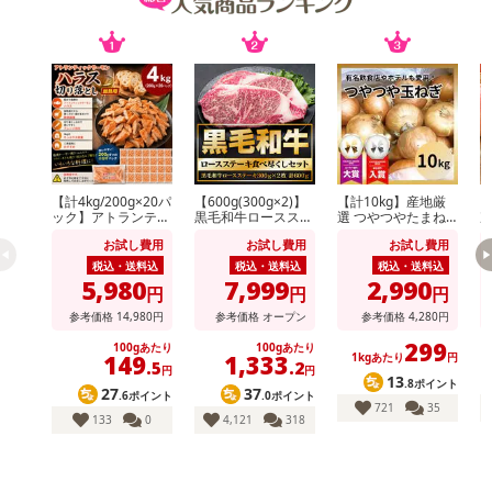
【計4kg/200g×20パ
【600g(300g×2)】
【計10kg】産地厳
【
ック】アトランティ
黒毛和牛ロースステ
選 つやつやたまね
次
ックサーモンハラス
ーキ
ぎ
形
お試し費用
お試し費用
お試し費用
切り落とし
玉
税込・送料込
税込・送料込
税込・送料込
5,980
7,999
2,990
円
円
円
参考価格
14,980
円
参考価格
オープン
参考価格
4,280
円
299
100gあたり
100gあたり
149
1,333
1kgあたり
円
.5
.2
円
円
13
.8ポイント
27
37
.6ポイント
.0ポイント
721
35
133
0
4,121
318