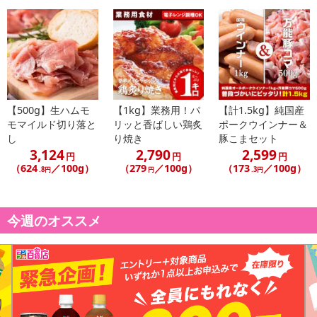
す！
白飯に肉厚ハラミをどっさりのせていただく贅沢ハラミ丼！
暑い日はキンキンに冷えたビールで！
細切りにしたシャキシャキのネギをのせたり、にんにくチップをふ
りかけたり！
日本酒や焼酎などお酒との相性も抜群です！
【500g】生ハムモ
【1kg】業務用！パ
【計1.5kg】純国産
モマイルド切り落と
リッと香ばしい鶏炙
ポークウインナー＆
し
り焼き
豚こまセット
・賞味期限：
3,124
2,790
2,599
円
円
円
製造日より冷凍保存で90日
（624
／100g）
（279
／100g）
（173
／100g）
.8円
円
.3円
解凍後は、お早めにお召し上がり下さい。
・原産国（最終加工地）：日本
・原材料/材質/素材：
今週のオススメ
牛肉（メキシコ、アメリカ、その他）、醤油、ぶどう糖果糖液
糖、おろしニンニク、水飴、植物油、砂糖、ごま、醸造酢、濃縮り
んご果汁、豆板醤、コショウ、レッドベルペッパー、でん粉加工品
／カラメル色素、増粘剤（加工でん粉、キサンタンガム）、調味料
（アミノ酸等）、香辛料抽出物、紅麹色素、香料、（一部に小麦・
牛肉・ごま・大豆・りんごを含む）