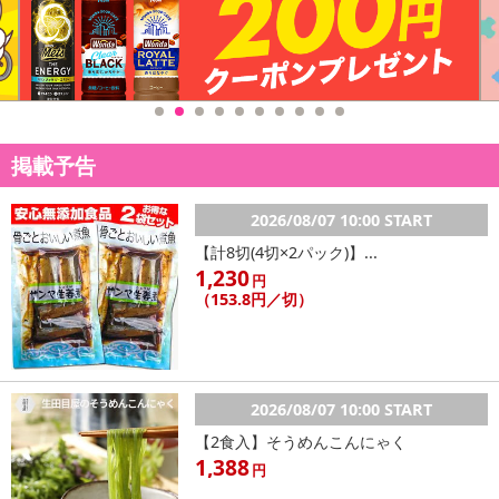
※商品の改訂等でパッケージ内容の記載と異なる場合がございま
す。
・アレルギー表示：小麦
・お召し上がり方：調理の際は中心部まで十分に火を通し、しっか
りと加熱してからお召し上がり下さい。
・注意事項：
※ハラミ・サガリ肉は内臓肉となるため、特有の香りがする場合
掲載予告
がございますが品質には問題ございません。
※製造工程上、形や大きさが不揃いとなっておりますので、あら
2026/08/07 10:00 START
かじめご了承ください。
【計8切(4切×2パック)】...
1,230
円
注意事項
（153.8円／切）
【賞味・消費期限のある商品について】
商品到着時点でのお日持ち期間は、配送日数などにより異なります
のでご了承ください。
2026/08/07 10:00 START
【2食入】そうめんこんにゃく
【キャンセルについて】
1,388
円
※お申込み後のキャンセルはお受けできません。