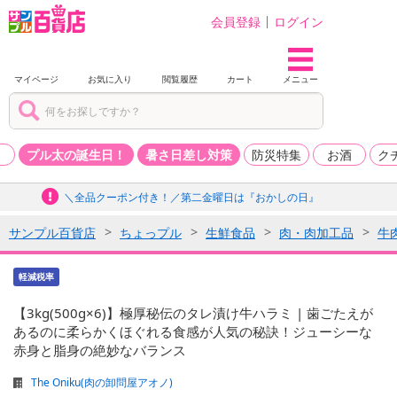
会員登録
ログイン
マイページ
お気に入り
閲覧履歴
カート
メニュー
品
プル太の誕生日！
暑さ日差し対策
防災特集
お酒
ク
＼全品クーポン付き！／第二金曜日は『おかしの日』
サンプル百貨店
ちょっプル
生鮮食品
肉・肉加工品
牛
軽減税率
【3kg(500g×6)】極厚秘伝のタレ漬け牛ハラミ | 歯ごたえが
あるのに柔らかくほぐれる食感が人気の秘訣！ジューシーな
赤身と脂身の絶妙なバランス
The Oniku(肉の卸問屋アオノ)