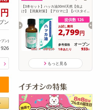
初回トライアル
0
電池式モバイ
【3本セット】ハッカ油30ml天然【虫よ
【予約受付】
円
サ
け】【消臭対策】【アロマに】【バスタイ
入り】福島
ムに】【花粉対策】
数 256
提供数 126
プン
用
お試し費用
499
2,799
円
円
ープン)
オープン
オープン
参考価格
926
り
749
933
り
1本あたり
.5
円
円
もっと見る