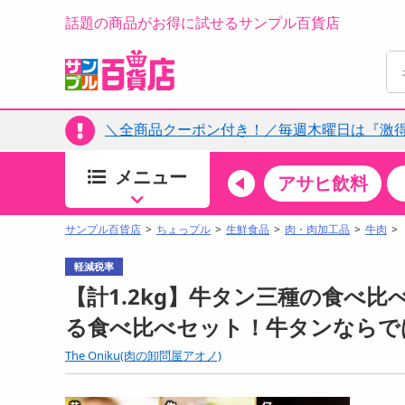
話題の商品がお得に試せるサンプル百貨店
＼全商品クーポン付き！／毎週木曜日は『激
メニュー
ちょっプルカテゴリ
キッチン・日用品
食品
アサヒ飲料
すべ
食品・調味料
サンプル百貨店
ちょっプル
生鮮食品
肉・肉加工品
牛肉
生鮮食品
軽減税率
加工食品
【計1.2kg】牛タン三種の食べ比
お菓子
る食べ比べセット！牛タンならで
アイス・スイーツ
The Oniku(肉の卸問屋アオノ)
飲料
00分 ～
08月06日12時00分 ～
お酒
ちょっプル
ちょ
0
0
0
0