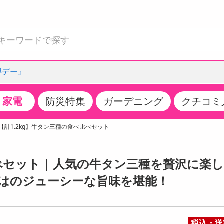
得デー』
家電
防災特集
ガーデニング
クチコミ
て見る
特設コーナー
食品・調味料
生鮮食品
お菓子
アイス・スイーツ
飲料
お酒
洗剤
キッチン・日用品
健康・ダイエット
医薬品・医薬部外
インテリア・家具
ファッション
家電
ベビー・キッズ・
ペット用品
加工食品
ヘアケア・ボディ
ビューティーケア
特集一覧
【計1.2kg】牛タン三種の食べ比べセット
全国うまいもの博
米・雑穀
肉・肉加工品
スナック菓子
アイスクリーム・シャーベット
水・ミネラルウォーター・炭酸水
ビール・発泡酒・新ジャンル
キッチン・台所用洗剤
掃除用具
健康食品・飲料
第二類医薬品
収納用品
トップス
生活家電
ベビーおむつ・トイレ用品
犬用品
カップ麺・乾麺・パスタ
ヘアケア・スタイリング
スキンケア・基礎化粧品
クチコミで選ばれた人気商品
パン・シリアル・コーンフレーク
魚介類・シーフード・水産加工品
クッキー・クラッカー
ケーキ・スイーツ
お茶・紅茶（ソフトドリンク）
ワイン
洗濯用洗剤・柔軟剤・漂白剤
洗濯用品
ダイエット
指定第二類医薬品
寝具・布団
ボトムス
キッチン家電
授乳グッズ
猫用品
インスタント・レトルト・冷凍食品・惣菜
ボディケア
ベースメイク・メイクアップ・ネイル
べセット | 人気の牛タン三種を贅沢に楽
チーズ・ヨーグルト・乳製品・卵
フルーツ・果物・果物加工品
キャンディ・ガム・タブレット
お菓子・スイーツギフト
コーヒー（ソフトドリンク）
日本酒・焼酎
バス・お風呂用洗剤
トイレ・バス用品
サプリメント
第三類医薬品
マット・カーペット・クッション
シューズ
冷房・暖房器具・空調
食事グッズ
その他 ペット用品
ナチュラル・オーガニックコスメ
はのジューシーな旨味を堪能！
ポイント
調味料・ドレッシング・油
野菜・きのこ
せんべい・米菓
果実・野菜・清涼・乳飲料
洋酒・リキュール
トイレ用洗剤
タオル
美容サプリメント・ドリンク
医薬部外品
テーブル・デスク・カウンター
バッグ
美容・健康家電
ベビー用品・雑貨
香水・アロマ
08月06日12時00分 ～
08月06日12時00分
ポイント履歴
缶詰・瓶詰・ジャム・はちみつ
ミールキット
チョコレート
トクホ
果実酒・梅酒
住居用洗剤
日用品
スポーツサプリメント・ドリンク
チェア・ソファ
財布・小物
パソコン・プリンター・パソコン周辺機器
家具・寝具
っプル
ちょっプル
ちょっプルポイントとは？
0
0
税込・送