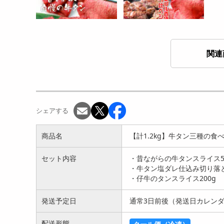
関連
【500g】昔ながらの牛タン
1kg/牛フィレ＆昔ながらの
スライス
牛タン食べ比べセット
4199
7099
円
円
シェアする
商品名
【計1.2kg】牛タン三種の食
セット内容
・昔ながらの牛タンスライス5
・牛タン塩ダレ仕込み切り落と
・仔牛のタンスライス200g
発送予定日
通常3日前後（発送日カレン
配送形態