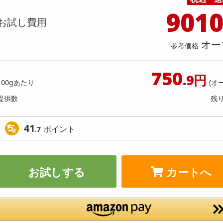
料理の素
ナッツ・ドライフルーツ
栄養ドリンク・エナジードリンク
チューハイ・カクテル
洗剤ギフト
ヘルスケア・衛生用品
健康グッズ
インテリア雑貨
時計
記録メディア・メモリーカード
マタニティ
901
g/サイズ混合】《加工用》宇和島ゴー
【2個セット】ライト付き！乾
乾物・海苔・粉物
ゼリー・プリン
お茶・紅茶（茶葉）
ノンアルコール飲料
その他 洗剤
キッチン雑貨・食器・消耗品
アウトドア・イベント用品・DIY・工具
アクセサリー
その他 ベビー・キッズ・マタニティ
スマートフォン・携帯電話・タブレットアクセ
お試し費用
※葉傷・枝傷・黒点等の傷あり
ルバッテリー
店舗
リー
カレー・シチュー
和菓子
コーヒー(豆・インスタント）
ビール・ワイン・お酒ギフト
調理器具・鍋・包丁
その他 インテリア・家具
ファッション雑貨
電池
提供数 500
提供
オー
店舗情報
参考価格
食品ギフト
おつまみ
ココア・チョコレート飲料
その他 アルコール飲料
弁当箱・水筒・弁当グッズ
下着・ルームウェア
電球・蛍光灯・照明
お試し費用
お試し費
2,350
1,
円
750
.9円
100gあたり
(オ
オープン
参考価格
参考価格
提供数
残
29
100gあたり
1個あた
.4
円
41
ポイント
.7
お試しする
カートへ