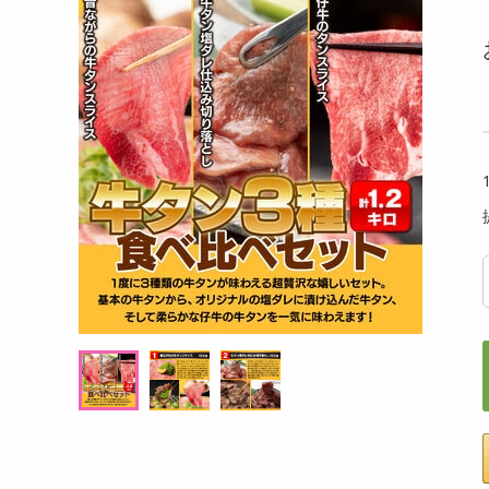
洗剤
0g×3袋】牛すじ
【暖色/2個セット】クリップ式防水センサ
【8k
キッチン・日用品
】
ーソーラーLEDライト
ルド 
ヘアケア・ボディケア
提供数 30
提供数 25
ビューティーケア
試し費用
お試し費用
,813
3,100
円
円
健康・ダイエット・サプリメント
医薬品・医薬部外品
オープン
オープン
考価格
参考価格
インテリア・家具・収納・寝具
937
1,550
袋あたり
1個あたり
.7
円
円
ファッション
家電
ベビー・キッズ・マタニティ
ペット用品
クーポン・資格・学習
掲載予告