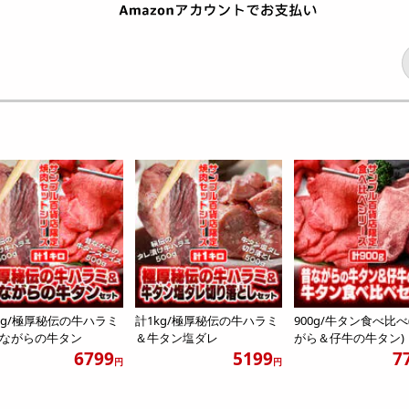
kg/極厚秘伝の牛ハラミ
計1kg/極厚秘伝の牛ハラミ
900g/牛タン食べ比べ
ながらの牛タン
＆牛タン塩ダレ
がら＆仔牛の牛タン)
6799
5199
7
円
円