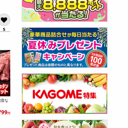
5
(昔な
799
円