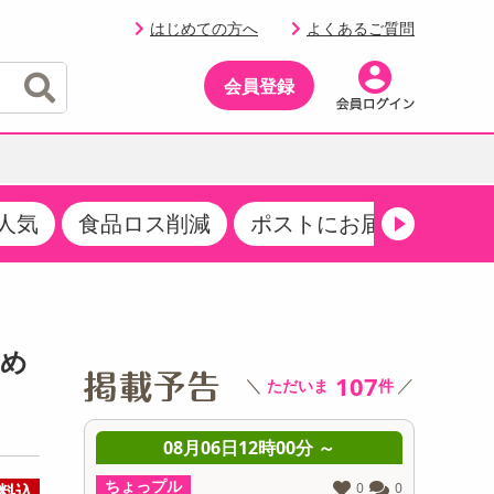
はじめての方へ
よくあるご質問
会員登録
人気
食品ロス削減
ポストにお届け
生活
イベント
・サプリメント
品
・収納・寝具
マタニティ
ケア
イベント最新情報（RSPほか）
その他 食品
製菓・製パン材料
飲料ギフト
生活雑貨
メンズ
AV機器
クーポン
その他 お菓子・スイーツ
その他 飲料
スポーツ・アウトドア用品
ベビー・キッズ
その他 家電
しめ
商品限定クーポン
107
＼
／
ただいま
件
介護用品
レッグウェア
その他 キッチン・日用品
その他 ファッション
サンプリング
 ～
08月06日12時00分 ～
0
抽選サンプル
ちょっプル
ちょっプ
0
0
0
0
料込