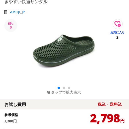
きやすい快適サンダル
AMOJI_JP
残り
0
3
タップで拡大表示
お試し費用
税込・送料込
2,798
参考価格
円
3,280
円