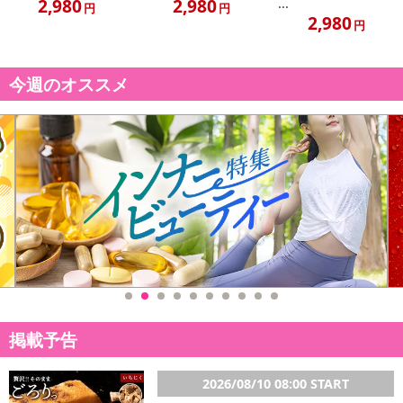
2,980
2,980
...
円
円
2,980
円
今週のオススメ
「サイズ」：当サンダルでは通常サイズ仕上げ、幅広や甲が高い方
に、アップサイズにおススメです。
「特徴」：革新技術で、通気性を維持しながら、優れた軽さを実
現！片足わずか0.11kg
「使用シーン」：シンプルなデザインにより、室内にを限らず、外
出への使用性も高い「サンダル」
・原産国（最終加工地）：中国
・原材料/材質/素材：特製樹脂
・商品カラー：アーミーグリーン
・商品サイズ：27cm
・注意事項：
掲載予告
※本商品はAmazon倉庫より発送されるため、配送はAmazonの
物流サービスに準じます。
2026/08/10 08:00 START
※一体成型のため、なるべく高温状態に置かないでください。