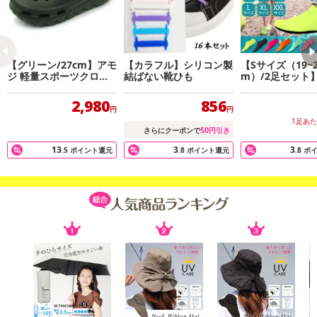
【グリーン/27cm】アモ
【カラフル】シリコン製
【Sサイズ（19~2
ジ 軽量スポーツクロッ
結ばない靴ひも
m）/2足セット
グサンダル 通気性抜群
マリンシューズ
AA1521
イプ（カラーラ
2,980
856
円
円
1足あ
50
さらにクーポンで
円引き
13
3
3
.5
ポイント還元
.8
ポイント還元
.8
ポ