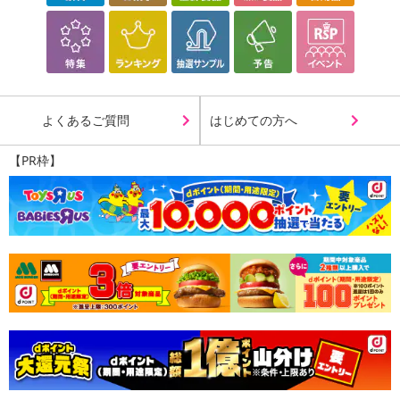
あらかじめご了承いただいた上でお申込みください。なお、本理由
によるお申込み後のキャンセル・返品交換は対応いたしかねます。
【お支払いについて】
※送料はお試し費用に含まれております。
※d払い、PayPay、au PAY、au PAY（auかんたん決済）、ソフトバ
よくあるご質問
はじめての方へ
ンクまとめて支払い、楽天ペイ、メルペイ、AEON Pay、Amazon
Payでお支払いの場合、決済のため外部サイトへ遷移します。
【PR枠】
※予約商品は決済手段ごとに定められた決済期限日にお支払いを完
了することがございます。ご了承いただいたうえでお申し込みくだ
さい。
【配送伝票番号について】
※配送形態がメール便の商品については、商品の発送完了後、配送
伝票番号がマイページに表示されない場合もございます。
【配送日時の指定について】
※配送日時の指定が可能な商品の場合、商品によってご指定できる
配送日、配送時間が異なる可能性がございます。
カート機能をご利用の場合は、配送日時指定をご利用いただけませ