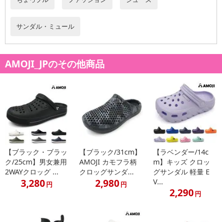
サンダル・ミュール
AMOJI_JPのその他商品
【ブラック・ブラッ
【ブラック/31cm】
【ラベンダー/14c
ク/25cm】男女兼用
AMOJI カモフラ柄
m】キッズ クロッ
2WAYクロッグ ...
クロッグサンダ...
グサンダル 軽量 E
3,280
2,980
V...
円
円
2,290
円