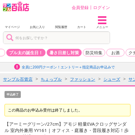
会員登録
ログイン
マイページ
お気に入り
閲覧履歴
カート
メニュー
品
プル太の誕生日！
暑さ日差し対策
防災特集
お酒
ク
全員に200円クーポン！エントリー＋指定商品お申込みで
サンプル百貨店
ちょっプル
ファッション
シューズ
サ
申込終了
この商品のお申込み受付は終了しました。
【アーミーグリーン/27cm】アモジ 軽量EVAクロッグサンダ
ル 室内外兼用 YY161 | オフィス・庭履き・普段履き対応！歩