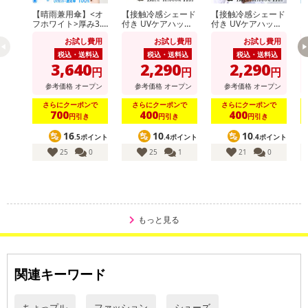
【晴雨兼用傘】<オ
【接触冷感シェード
【接触冷感シェード
【
フホワイト>厚み3.5
付き UVケアハッ
付き UVケアハッ
cm！手のひらサイ
ト】<ベージュ >あ
ト】<ブラック >あ
り
お試し費用
お試し費用
お試し費用
ズUVカット100％マ
ご紐つきのおしゃれ
ご紐つきのおしゃれ
イナス16度
なツバ広リボンハッ
なツバ広リボンハッ
税込・送料込
税込・送料込
税込・送料込
ト
ト
3,640
2,290
2,290
円
円
円
参考価格
オープン
参考価格
オープン
参考価格
オープン
さらにクーポンで
さらにクーポンで
さらにクーポンで
700
400
400
円引き
円引き
円引き
16
10
10
.5ポイント
.4ポイント
.4ポイント
25
0
25
1
21
0
もっと見る
関連キーワード
ちょっプル
ファッション
シューズ