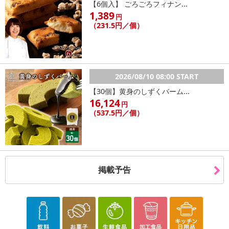
【6個入】 ごろごろフィナン...
長時間内に日焼けなど高温状態に置くと、変形する可能性がござ
1,389
円
います。
（231.5円／個）
注意事項
【賞味・消費期限のある商品について】
2026/08/10 08:00 START
商品到着時点でのお日持ち期間は、配送日数などにより異なります
のでご了承ください。
【30個】黄身のしずくバーム...
16,124
円
（537.5円／個）
【キャンセルについて】
※お申込み後のキャンセルはお受けできません。
記載されている内容を必ずご確認いただき、お届けする商品セット
にご納得いただきましたうえでお申し込みください。
※パッケージ変更や商品リニューアル（成分など含む）等により、
掲載予告
参考の掲載画像や画像内のバーコードなど、お届け商品と多少異な
る場合がございます。
また、[新たな加工食品の原料原産地表示制度]の経過措置期間の終
了により、商品詳細内に記載の原産国・原材料の表記が旧表記の場
合がございます。