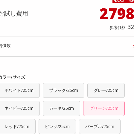
料理の素
ナッツ・ドライフルーツ
栄養ドリンク・エナジードリンク
チューハイ・カクテル
洗剤ギフト
ヘルスケア・衛生用品
健康グッズ
インテリア雑貨
時計
記録メディア・メモリーカード
マタニティ
279
個入】★新改良★ごろごろフィナンシェ
【4種/計8袋】厳選おつまみ「
乾物・海苔・粉物
ゼリー・プリン
お茶・紅茶（茶葉）
ノンアルコール飲料
その他 洗剤
キッチン雑貨・食器・消耗品
アウトドア・イベント用品・DIY・工具
アクセサリー
その他 ベビー・キッズ・マタニティ
スマートフォン・携帯電話・タブレットアクセ
お試し費用
ー )
ギフトセット＜全て国産＞化粧
店舗
リー
カレー・シチュー
和菓子
コーヒー(豆・インスタント）
ビール・ワイン・お酒ギフト
調理器具・鍋・包丁
その他 インテリア・家具
ファッション雑貨
電池
提供数 9975
提供
32
店舗情報
参考価格
食品ギフト
おつまみ
ココア・チョコレート飲料
その他 アルコール飲料
弁当箱・水筒・弁当グッズ
下着・ルームウェア
電球・蛍光灯・照明
お試し費用
お試し費
1,389
3,
円
提供数
オープン
参考価格
参考価格
231
1個あたり
1袋あた
.5
円
カラー/サイズ
ホワイト/25cm
ブラック/25cm
グレー/25cm
ネイビー/25cm
カーキ/25cm
グリーン/25cm
レッド/25cm
ピンク/25cm
バーブル/25cm