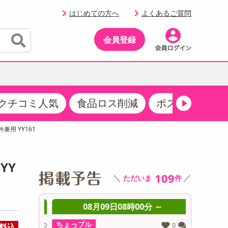
はじめての方へ
よくあるご質問
会員登録
クチコミ人気
食品ロス削減
ポストにお届け
イベント
・サプリメント
品
・収納・寝具
マタニティ
ケア
イベント最新情報（RSPほか）
兼用 YY161
その他 食品
製菓・製パン材料
飲料ギフト
生活雑貨
メンズ
AV機器
クーポン
その他 お菓子・スイーツ
その他 飲料
スポーツ・アウトドア用品
ベビー・キッズ
その他 家電
YY
商品限定クーポン
109
＼
／
ただいま
件
介護用品
レッグウェア
その他 キッチン・日用品
その他 ファッション
サンプリング
 ～
08月09日08時00分 ～
0
抽選サンプル
ちょっプル
ちょっプ
0
0
0
0
料込