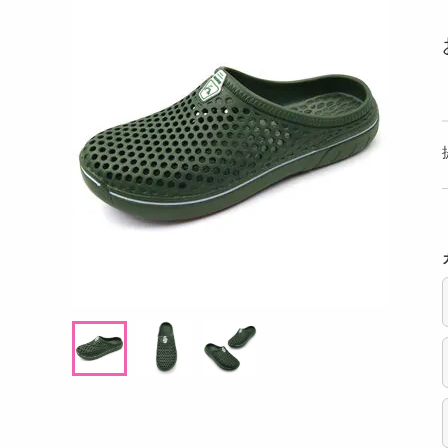
洗剤
 ビスコフクリーム
ミルキーラムネ 38g
【6
キッチン・日用品
( ベリ
ヘアケア・ボディケア
提供数 55
提供数 45
ビューティーケア
試し費用
お試し費用
,021
3,138
円
円
健康・ダイエット・サプリメント
医薬品・医薬部外品
4,147
3,456
考価格
参考価格
円
円
インテリア・家具・収納・寝具
251
156
袋あたり
1個あたり
.8
.9
円
円
ファッション
家電
ベビー・キッズ・マタニティ
ペット用品
クーポン・資格・学習
掲載予告