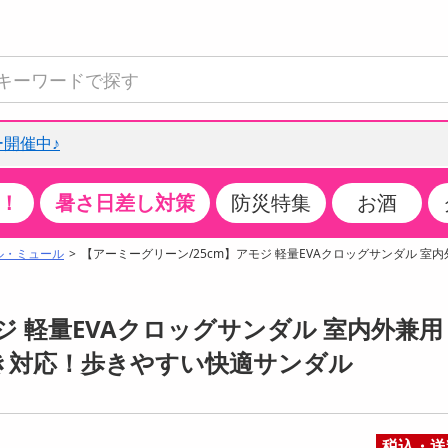
開催中♪
！
暑さ日差し対策
防災特集
お酒
て見る
特設コーナー
食品・調味料
生鮮食品
お菓子
アイス・スイーツ
飲料
お酒
洗剤
キッチン・日用品
健康・ダイエット
医薬品・医薬部外
インテリア・家具
ファッション
家電
ベビー・キッズ・
ペット用品
加工食品
ヘアケア・ボディ
ビューティーケア
特集一覧
ル・ミュール
【アーミーグリーン/25cm】アモジ 軽量EVAクロッグサンダル 室内外
全国うまいもの博
米・雑穀
肉・肉加工品
スナック菓子
アイスクリーム・シャーベット
水・ミネラルウォーター・炭酸水
ビール・発泡酒・新ジャンル
キッチン・台所用洗剤
掃除用具
健康食品・飲料
第二類医薬品
収納用品
トップス
生活家電
ベビーおむつ・トイレ用品
犬用品
カップ麺・乾麺・パスタ
ヘアケア・スタイリング
スキンケア・基礎化粧品
クチコミで選ばれた人気商品
パン・シリアル・コーンフレーク
魚介類・シーフード・水産加工品
クッキー・クラッカー
ケーキ・スイーツ
お茶・紅茶（ソフトドリンク）
ワイン
洗濯用洗剤・柔軟剤・漂白剤
洗濯用品
ダイエット
指定第二類医薬品
寝具・布団
ボトムス
キッチン家電
授乳グッズ
猫用品
インスタント・レトルト・冷凍食品・惣菜
ボディケア
ベースメイク・メイクアップ・ネイル
 軽量EVAクロッグサンダル 室内外兼用 
チーズ・ヨーグルト・乳製品・卵
フルーツ・果物・果物加工品
キャンディ・ガム・タブレット
お菓子・スイーツギフト
コーヒー（ソフトドリンク）
日本酒・焼酎
バス・お風呂用洗剤
トイレ・バス用品
サプリメント
第三類医薬品
マット・カーペット・クッション
シューズ
冷房・暖房器具・空調
食事グッズ
その他 ペット用品
ナチュラル・オーガニックコスメ
履き対応！歩きやすい快適サンダル
ポイント
調味料・ドレッシング・油
野菜・きのこ
せんべい・米菓
果実・野菜・清涼・乳飲料
洋酒・リキュール
トイレ用洗剤
タオル
美容サプリメント・ドリンク
医薬部外品
テーブル・デスク・カウンター
バッグ
美容・健康家電
ベビー用品・雑貨
香水・アロマ
08月09日08時00分 ～
08月09日08時00分
ポイント履歴
缶詰・瓶詰・ジャム・はちみつ
ミールキット
チョコレート
トクホ
果実酒・梅酒
住居用洗剤
日用品
スポーツサプリメント・ドリンク
チェア・ソファ
財布・小物
パソコン・プリンター・パソコン周辺機器
家具・寝具
っプル
ちょっプル
ちょっプルポイントとは？
0
0
税込・送