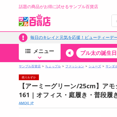
話題の商品がお得に試せるサンプル百貨店
毎日のキレイと元気を応援！ビューティーデー
メニュー
ちょっプルカテゴリ
キッチン・日用品
食品
プル太の誕生日
すべ
食品・調味料
サンプル百貨店
ちょっプル
ファッション
シューズ
サンダ
生鮮食品
残りわずか
加工食品
【アーミーグリーン/25cm】アモジ
お菓子
161 | オフィス・庭履き・普段
アイス・スイーツ
AMOJI_JP
飲料
00分 ～
08月09日08時00分 ～
お酒
ちょっプル
ちょ
0
0
0
0