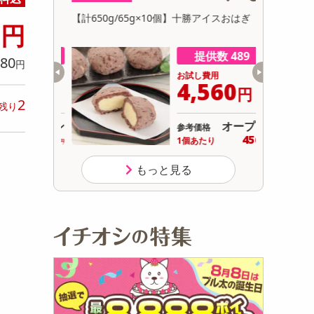
初回トライアル
8
碧の幸」8袋
【計650g/65g×10個】十勝アイスおはぎ
【12個】
円
サ
箱入り
抹茶の渋み
数 999
提供数 489
80
円
用
お試し費用
117
4,560
円
円
2
残り
オープン
オープン
参考価格
389
456
り
1個あたり
.7
円
円
もっと見る