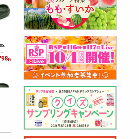
0c
..
798
円
アモジ
..
980
円