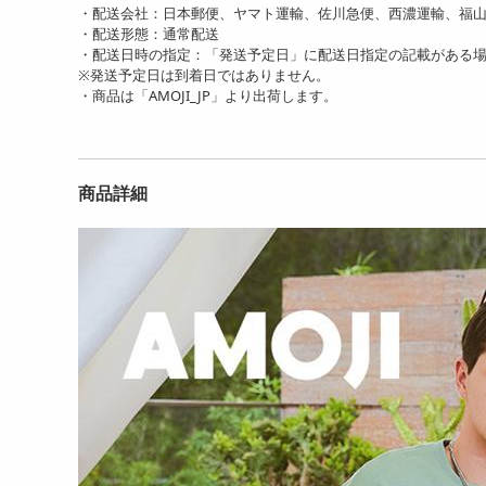
【グリーン/25.0cm】AMOJ
【パープル/25cm】レディ
【ア
・配送会社：日本郵便、ヤマト運輸、佐川急便、西濃運輸、福
I マリン 軽量...
ース 厚底 美脚 クロ...
m】男
・配送形態：通常配送
2788
2980
円
円
・配送日時の指定：「発送予定日」に配送日指定の記載がある
※発送予定日は到着日ではありません。
・商品は「AMOJI_JP」より出荷します。
商品詳細