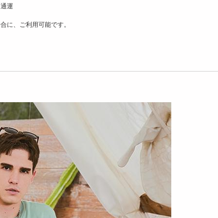
ーミーグリーン/25c
山通運
女兼用 2WAYク...
3280
円
場合に、ご利用可能です。