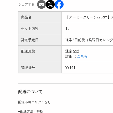
シェアする
商品名
【アーミーグリーン/25cm】ア
セット内容
1足
発送予定日
通常3日前後（発送日カレン
【パープル/25cm】アモジ
【グリーン/25cm】AMOJI
【グ
配送形態
通常配送
軽量スポーツクロッグ...
防水ガーデンサン...
レイ
詳細は
こちら
2980
1980
円
円
管理番号
YY161
配送について
配送不可エリア：なし
■配送方法・時期