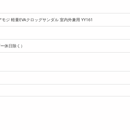
モジ 軽量EVAクロッグサンダル 室内外兼用 YY161
ダー休日除く）
リーン/25cm】AMOJI
【グリーン/25cm】AMOJI
【グリーン/25.0cm】
ンブーツ 防...
カモフラ柄 クロ...
I ウォーターシ...
3980
2980
2
円
円