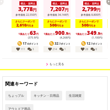
・原材料/材質/素材：本体/耳ひも：ポリエステル90％、ポリウレタ
税込・送料込
税込・送料込
税込・送料込
3,778
7,207
2,799
ン10％
円
円
円
・商品カラー：ピンク
参考価格
22,550
円
参考価格
34,144
円
参考価格
8,800
円
・商品サイズ：全長79cm
さらにクーポンで
さらにクーポンで
さらにクーポンで
2,610
500
500
円引き
円引き
円引き
・商品重量：50g
63
900
349
・注意事項：
.9
.9
1個あたり
円
1個あたり
円
1個あたり
円
●本来の用途以外では使用しないでください。
(375
.9
円)
(4,268円)
(1,100円)
●サイズが合わない場合は使用しないでください。
17
32
12
.4ポイント
.7ポイント
.7ポイント
●耳紐やアジャスターは強く引っ張らないでください。破損の原因
111
3
214
1
28
0
となります。
●使用中、かぶれなどお肌に異常が現れた場合はご使用をおやめく
もっと見る
ださい。
●火気の側や高温多湿な場所、直射日光に当たる場所には保管しな
いでください。
関連キーワード
●摩擦や汗により、色移りすることがあります。バッグ内の荷物や
着用品への色移りには十分ご注意ください。
●洗濯の際はネットをご使用ください。マジックテープを止めてか
ちょっプル
キッチン・日用品
生活雑貨
ら洗濯してください。止めずに洗濯するとマジックテープ内に繊維
が付着し、止めにくくなる恐れがあります。
アウトドア用品