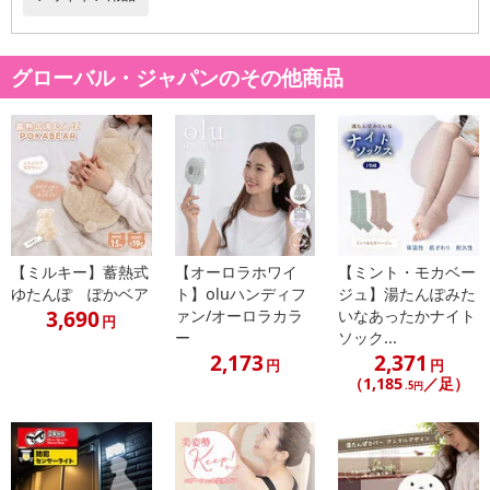
●タンブラー乾燥機のご使用はお避けください。型崩れの原因とな
ります。
●蛍光増白剤入り洗剤は使用しないでください。
グローバル・ジャパンのその他商品
●色落ちや色移りの恐れがありますので、長時間に水に浸さないで
ください。
●本品は生産の工程上、形やサイズに多少の誤差が生じる場合がご
ざいます。また。商品の入荷時期により生地の色合い等若干の違い
がございます。予めご了承ください。
※リニューアルに伴いパッケージデザイン、仕様が変更になる場
合があります。
【ミルキー】蓄熱式
【オーロラホワイ
【ミント・モカベー
注意事項
ゆたんぽ ぽかベア
ト】oluハンディフ
ジュ】湯たんぽみた
3,690
ァン/オーロラカラ
いなあったかナイト
円
ー
ソック...
【賞味・消費期限のある商品について】
2,173
2,371
商品到着時点でのお日持ち期間は、配送日数などにより異なります
円
円
（1,185
／足）
.5円
のでご了承ください。
【キャンセルについて】
※お申込み後のキャンセルはお受けできません。
記載されている内容を必ずご確認いただき、お届けする商品セット