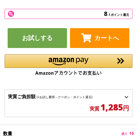
8
.1
ポイント還元
お試しする
カートへ
実質ご負担額
(=お試し費用－クーポン・ポイント還元)
1,285
円
実質
数量
16
残り