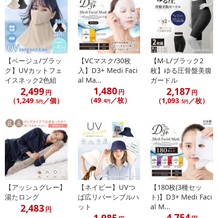
【配送伝票番号について】
※配送形態がメール便の商品については、商品の発送完了後、配送
伝票番号がマイページに表示されない場合もございます。
【配送日時の指定について】
【ベージュ/ブラッ
【VCマスク/30枚
【M-L/ブラック2
※配送日時の指定が可能な商品の場合、商品によってご指定できる
ク】UVカットフェ
入】D3+ Medi Faci
枚】ゆる圧骨盤美腹
配送日、配送時間が異なる可能性がございます。
イスネック2色組
al Ma...
ガードル
カート機能をご利用の場合は、配送日時指定をご利用いただけませ
1,480
2,499
2,187
円
円
円
ん。
（49
／枚）
（1,249
／個）
（1,093
／枚）
.4円
.5円
.5円
発送日カレンダー
【アッシュグレー】
【ネイビー】UVつ
【180枚(3種セッ
湯たロング
ば広リバーシブルハ
ト)】D3+ Medi Faci
2,483
ット
al M...
円
4,754
1,985