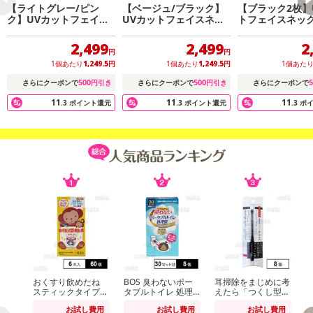
【ライトグレー/ピン
【ベージュ/ブラック】
【ブラック2枚】
ク】UVカットフェイス
UVカットフェイスネッ
トフェイスネック
ネック2色組
ク2色組
2,499
2,499
2
円
円
1個あたり
1,249.5
円
1個あたり
1,249.5
円
1個あた
500
500
5
さらにクーポンで
円引き
さらにクーポンで
円引き
さらにクーポンで
11
11
11
.3
ポイント還元
.3
ポイント還元
.3
ポ
おくすり飲めたね
BOS 臭わないポー
耳掃除をまじめに考
【
スティックタイプ
タブルトイレ 処理
えたら「つくし型」
カ
(チョコ風味) 18g×6
袋 30セット分
にたどり着きました
お試し費用
お試し費用
お試し費用
本入