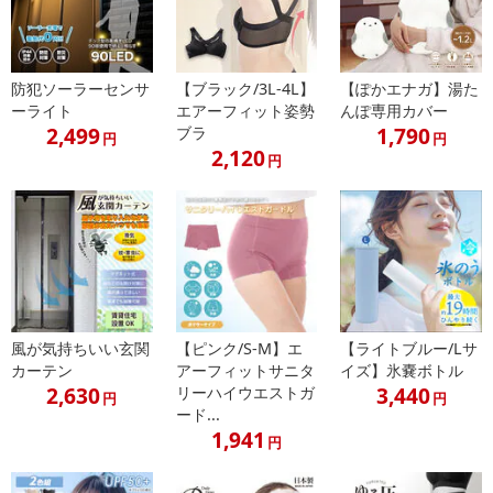
にご納得いただきましたうえでお申し込みください。
※パッケージ変更や商品リニューアル（成分など含む）等により、
参考の掲載画像や画像内のバーコードなど、お届け商品と多少異な
防犯ソーラーセンサ
【ブラック/3L-4L】
【ぽかエナガ】湯た
る場合がございます。
ーライト
エアーフィット姿勢
んぽ専用カバー
また、[新たな加工食品の原料原産地表示制度]の経過措置期間の終
2,499
1,790
ブラ
円
円
了により、商品詳細内に記載の原産国・原材料の表記が旧表記の場
2,120
円
合がございます。
あらかじめご了承いただいた上でお申込みください。なお、本理由
によるお申込み後のキャンセル・返品交換は対応いたしかねます。
【お支払いについて】
※送料はお試し費用に含まれております。
※d払い、PayPay、au PAY、au PAY（auかんたん決済）、ソフトバ
風が気持ちいい玄関
【ピンク/S-M】エ
【ライトブルー/Lサ
ンクまとめて支払い、楽天ペイ、メルペイ、AEON Pay、Amazon
カーテン
アーフィットサニタ
イズ】氷嚢ボトル
Payでお支払いの場合、決済のため外部サイトへ遷移します。
2,630
3,440
リーハイウエストガ
円
円
※予約商品は決済手段ごとに定められた決済期限日にお支払いを完
ード...
了することがございます。ご了承いただいたうえでお申し込みくだ
1,941
円
さい。