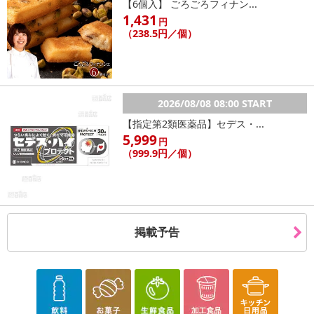
【6個入】 ごろごろフィナン...
1,431
円
（238.5円／個）
2026/08/08 08:00 START
【指定第2類医薬品】セデス・...
5,999
円
（999.9円／個）
掲載予告