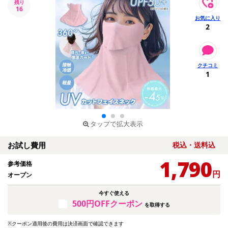
残り
16
2
1
タップで拡大表示
お試し費用
税込・送料込
1,790
参考価格
円
オープン
今すぐ使える
500円OFFクーポン
を取得する
※クーポン適用後の費用は決済画面で確認できます