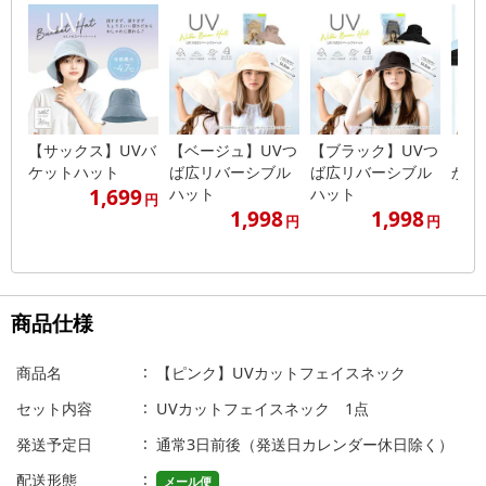
【サックス】UVバ
【ベージュ】UVつ
【ブラック】UVつ
【サ
ケットハット
ば広リバーシブル
ば広リバーシブル
かわ
1,699
ハット
ハット
円
1,998
1,998
円
円
商品仕様
商品名
【ピンク】UVカットフェイスネック
セット内容
UVカットフェイスネック 1点
発送予定日
通常3日前後（発送日カレンダー休日除く）
配送形態
メール便