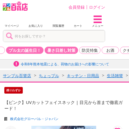
会員登録
ログイン
マイページ
お気に入り
閲覧履歴
カート
メニュー
品
プル太の誕生日！
暑さ日差し対策
防災特集
お酒
ク
令和8年熊本地震による、荷物のお届けへの影響について
サンプル百貨店
ちょっプル
キッチン・日用品
生活雑貨
残りわずか
【ピンク】UVカットフェイスネック | 目元から首まで徹底ガ
ード！
株式会社グローバル・ジャパン