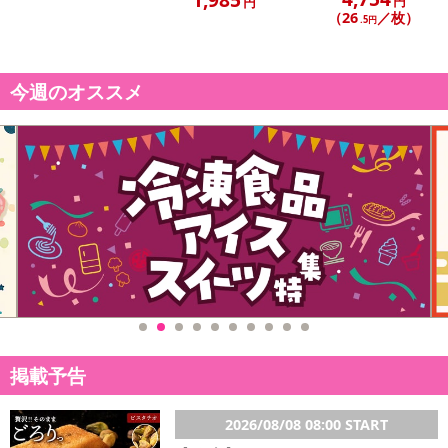
円
円
（26
／枚）
.5円
休業日
■
その他共通および商品カテゴリー別注意事項（※必ずご確認くだ
今週のオススメ
さい）
こちらの情報は
2026年07月09日
時点での情報となります。
掲載予告
2026/08/08 08:00 START