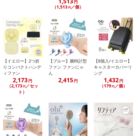
1,513
円
のでご了承ください。
（1,513
／個）
円
【キャンセルについて】
※お申込み後のキャンセルはお受けできません。
記載されている内容を必ずご確認いただき、お届けする商品セット
にご納得いただきましたうえでお申し込みください。
※パッケージ変更や商品リニューアル（成分など含む）等により、
参考の掲載画像や画像内のバーコードなど、お届け商品と多少異な
【イエロー】2つ折
【ブルー】腕時計型
【8個入/イエロー】
る場合がございます。
りコンパクトハンデ
ファン ファンにゃ
キャスターカバーリ
また、[新たな加工食品の原料原産地表示制度]の経過措置期間の終
ィファン
ん
ング
了により、商品詳細内に記載の原産国・原材料の表記が旧表記の場
2,173
2,415
1,432
円
円
円
合がございます。
（2,173
／セッ
（179
／個）
円
円
あらかじめご了承いただいた上でお申込みください。なお、本理由
ト）
によるお申込み後のキャンセル・返品交換は対応いたしかねます。
【お支払いについて】
※送料はお試し費用に含まれております。
※d払い、PayPay、au PAY、au PAY（auかんたん決済）、ソフトバ
ンクまとめて支払い、楽天ペイ、メルペイ、AEON Pay、Amazon