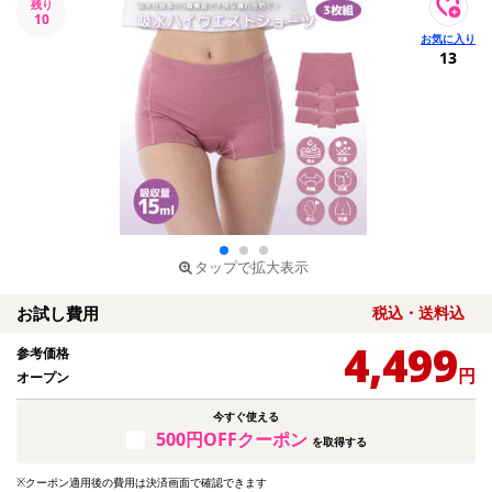
残り
10
13
タップで拡大表示
お試し費用
税込・送料込
4,499
参考価格
円
オープン
今すぐ使える
500円OFFクーポン
を取得する
※クーポン適用後の費用は決済画面で確認できます