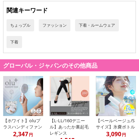
関連キーワード
ちょっプル
ファッション
下着・ルームウェア
下着
・原材料/材質/素材：身生地：綿95％、ポリウレタン5％。マチ部裏
グローバル・ジャパンのその他商品
地：ポリエステル100％。
・商品カラー：ピンク
・商品サイズ：
3L-4L（ヒップ97-110cm）
W34×H28cm
注意事項
【ホワイト】oluプ
【L-LL/160デニー
【ペールベージュ/S
ラスハンディファン
ル】あったか裏起毛
サイズ】氷嚢ボトル
【賞味・消費期限のある商品について】
2,347
3,090
レギンス
円
円
商品到着時点でのお日持ち期間は、配送日数などにより異なります