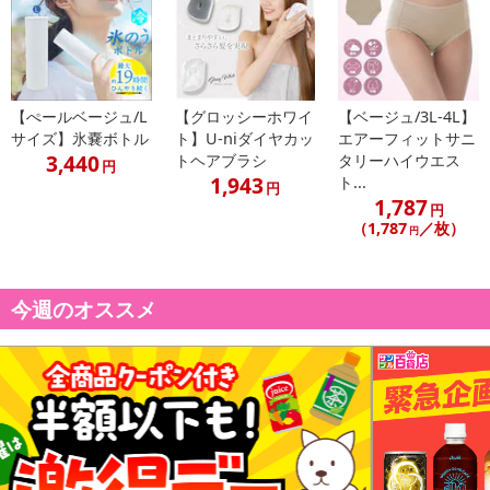
【ぺールベージュ/L
【グロッシーホワイ
【ベージュ/3L-4L】
サイズ】氷嚢ボトル
ト】U-niダイヤカッ
エアーフィットサニ
休業日
3,440
トヘアブラシ
タリーハイウエス
円
1,943
ト...
円
1,787
■
その他共通および商品カテゴリー別注意事項（※必ずご確認くだ
円
（1,787
／枚）
さい）
円
こちらの情報は
2026年07月09日
時点での情報となります。
今週のオススメ