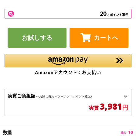
20
.4
ポイント還元
お試しする
カートへ
実質ご負担額
(=お試し費用－クーポン・ポイント還元)
3,981
円
実質
数量
10
残り