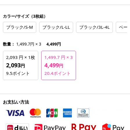
カラー/サイズ（3枚組）
ブラック/S-M
ブラック/L-LL
ブラック/3L-4L
ベージ
数量：
1,499.7円 × 3
4,499円
2,093 円 × 1枚
1,499.7 円 × 3
2,093
4,499
円
円
9.5
ポイント
20.4
ポイント
お支払い方法