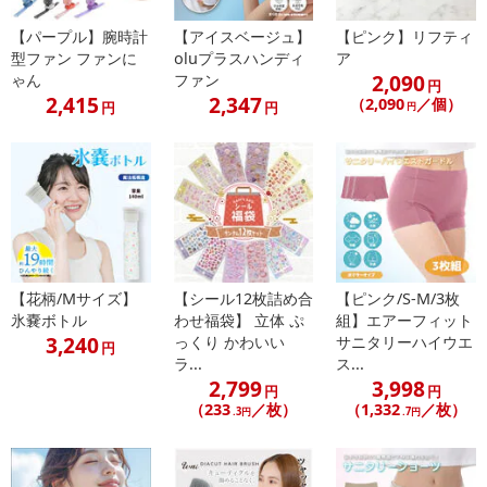
Payでお支払いの場合、決済のため外部サイトへ遷移します。
※予約商品は決済手段ごとに定められた決済期限日にお支払いを完
【パープル】腕時計
【アイスベージュ】
【ピンク】リフティ
了することがございます。ご了承いただいたうえでお申し込みくだ
型ファン ファンに
oluプラスハンディ
ア
2,090
ゃん
ファン
さい。
円
2,415
2,347
（2,090
／個）
円
円
円
【配送伝票番号について】
※配送形態がメール便の商品については、商品の発送完了後、配送
伝票番号がマイページに表示されない場合もございます。
【配送日時の指定について】
※配送日時の指定が可能な商品の場合、商品によってご指定できる
配送日、配送時間が異なる可能性がございます。
【花柄/Mサイズ】
【シール12枚詰め合
【ピンク/S-M/3枚
カート機能をご利用の場合は、配送日時指定をご利用いただけませ
氷嚢ボトル
わせ福袋】 立体 ぷ
組】エアーフィット
ん。
3,240
っくり かわいい
サニタリーハイウエ
円
ラ...
ス...
2,799
3,998
発送日カレンダー
円
円
（233
／枚）
（1,332
／枚）
.3円
.7円