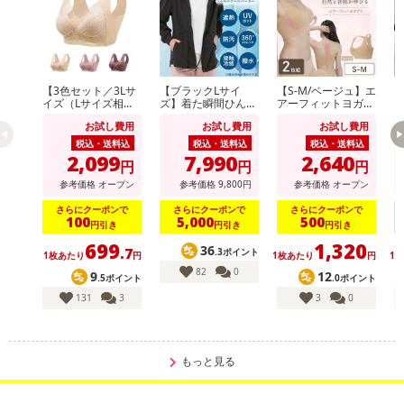
【3色セット／3Lサ
【ブラックLサイ
【S-M/ベージュ】エ
【
イズ（Lサイズ相
ズ】着た瞬間ひんや
アーフィットヨガブ
当）】快適ワイヤレ
り快適 シールドク
ラ2枚組
ラ
お試し費用
お試し費用
お試し費用
スブラ
ールパーカー
税込・送料込
税込・送料込
税込・送料込
2,099
7,990
2,640
円
円
円
参考価格
オープン
参考価格
9,800
円
参考価格
オープン
さらにクーポンで
さらにクーポンで
さらにクーポンで
100
5,000
500
円引き
円引き
円引き
699
1,320
36
.7
.3ポイント
1枚あたり
円
1枚あたり
円
1
82
0
9
12
.5ポイント
.0ポイント
131
3
3
0
もっと見る