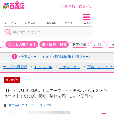
会員登録
ログイン
マイページ
お気に入り
閲覧履歴
カート
メニュー
品
プル太の誕生日！
暑さ日差し対策
防災特集
お酒
ク
＼全商品クーポン付き！／毎週木曜日は『激得デー』
サンプル百貨店
ちょっプル
ファッション
下着・ルームウ
残りわずか
【ピンク/3L-4L/3枚組】エアーフィット吸水ハイウエストシ
ョーツ | はくたび、安心。漏れを気にしない毎日へ。
株式会社グローバル・ジャパン