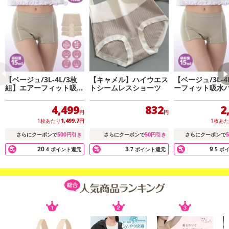
【ベージュ/3L-4L/3枚
【キャメル】ハイウエス
【ベージュ/3L-
組】エアーフィット吸水
トシームレスショーツ
ーフィット吸水
ハイウエストショーツ
ストショーツ
4,499
832
2
円
円
1枚あたり
1,499.7
円
1枚あ
500
50
5
さらにクーポンで
円引き
さらにクーポンで
円引き
さらにクーポンで
20
3
9
.4
ポイント還元
.7
ポイント還元
.5
ポ