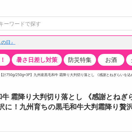
しの日』
！
暑さ日差し対策
防災特集
お酒
て見る
特設コーナー
食品・調味料
生鮮食品
お菓子
アイス・スイーツ
飲料
お酒
洗剤
キッチン・日用品
健康・ダイエット
医薬品・医薬部外
インテリア・家具
ファッション
家電
ベビー・キッズ・
ペット用品
加工食品
ヘアケア・ボディ
ビューティーケア
特集一覧
【計750g/250g×3P】九州産黒毛和牛 霜降り大判切り落とし 《感謝とねぎらいを
全国うまいもの博
米・雑穀
肉・肉加工品
スナック菓子
アイスクリーム・シャーベット
水・ミネラルウォーター・炭酸水
ビール・発泡酒・新ジャンル
キッチン・台所用洗剤
掃除用具
健康食品・飲料
第二類医薬品
収納用品
トップス
生活家電
ベビーおむつ・トイレ用品
犬用品
カップ麺・乾麺・パスタ
ヘアケア・スタイリング
スキンケア・基礎化粧品
クチコミで選ばれた人気商品
パン・シリアル・コーンフレーク
魚介類・シーフード・水産加工品
クッキー・クラッカー
ケーキ・スイーツ
お茶・紅茶（ソフトドリンク）
ワイン
洗濯用洗剤・柔軟剤・漂白剤
洗濯用品
ダイエット
指定第二類医薬品
寝具・布団
ボトムス
キッチン家電
授乳グッズ
猫用品
インスタント・レトルト・冷凍食品・惣菜
ボディケア
ベースメイク・メイクアップ・ネイル
黒毛和牛 霜降り大判切り落とし 《感謝とねぎ
チーズ・ヨーグルト・乳製品・卵
フルーツ・果物・果物加工品
キャンディ・ガム・タブレット
お菓子・スイーツギフト
コーヒー（ソフトドリンク）
日本酒・焼酎
バス・お風呂用洗剤
トイレ・バス用品
サプリメント
第三類医薬品
マット・カーペット・クッション
シューズ
冷房・暖房器具・空調
食事グッズ
その他 ペット用品
ナチュラル・オーガニックコスメ
贅沢に！九州育ちの黒毛和牛大判霜降り贅
ポイント
調味料・ドレッシング・油
野菜・きのこ
せんべい・米菓
果実・野菜・清涼・乳飲料
洋酒・リキュール
トイレ用洗剤
タオル
美容サプリメント・ドリンク
医薬部外品
テーブル・デスク・カウンター
バッグ
美容・健康家電
ベビー用品・雑貨
香水・アロマ
08月07日18時00分 ～
08月07日18時00分
ポイント履歴
缶詰・瓶詰・ジャム・はちみつ
ミールキット
チョコレート
トクホ
果実酒・梅酒
住居用洗剤
日用品
スポーツサプリメント・ドリンク
チェア・ソファ
財布・小物
パソコン・プリンター・パソコン周辺機器
家具・寝具
っプル
ちょっプル
ちょっプルポイントとは？
0
0