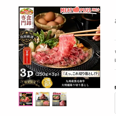
洗剤
醤油/ゆず塩)
Banutty 50g
チョコ
キッチン・日用品
〈テ
ヘアケア・ボディケア
提供数 3
提供数 2
ビューティーケア
試し費用
お試し費用
,239
1,060
円
円
健康・ダイエット・サプリメント
医薬品・医薬部外品
1,987
2,190
考価格
参考価格
円
円
インテリア・家具・収納・寝具
154
176
個あたり
1個あたり
.9
.7
円
円
ファッション
家電
ベビー・キッズ・マタニティ
ペット用品
クーポン・資格・学習
掲載予告