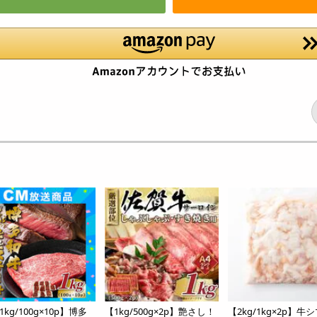
kg/100g×10p】博多
【1kg/500g×2p】艶さし！
【2kg/1kg×2p】牛