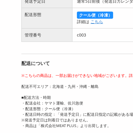
発送予定日
通常5日前後（発送日カレン
【計740g/370g×2p】これ
【計650g/130g×5p】特製
【計1
配送形態
クール便（冷凍）
ぞご当地グルメ!...
ポン酢付き!ぷる...
ポン酢
詳細は
こちら
3710
3845
円
円
管理番号
c003
配送について
※こちらの商品は、一部お届けができない地域がございます。詳
配送不可エリア：北海道・九州・沖縄・離島
【計1kg/250g×4P】九州産
【150g】九州産黒毛和牛サ
【計3
黒毛和牛 霜降り...
ーロインステーキ 「感...
産黒
■配送方法・時期
8680
3800
円
円
・配送会社：ヤマト運輸、佐川急便
・配送形態：クール便（冷凍）
・配送日時の指定：「発送予定日」に配送日指定の記載がある
※発送予定日は到着日ではありません。
・商品は「株式会社MEAT PLUS」より出荷します。