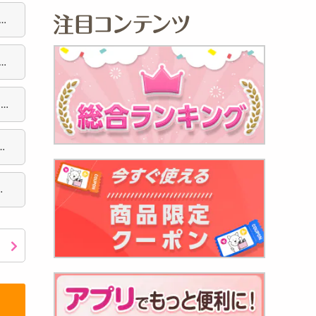
 希
手
の