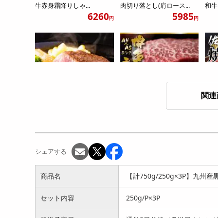
牛赤身霜降りしゃ...
肉切り落とし(肩ロース...
和牛
6260
5985
円
円
関連
【計500g/100g×5p】九州
【約500g/100g×5p】博多
【5
産黒毛和牛ミスジ...
和牛モモステーキ...
肉用
6201
5990
円
円
シェアする
商品名
【計750g/250g×3P】
セット内容
250g/P×3P