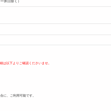
ダー休日除く）
.3kg/130g×10p】特製
【250g】九州産黒毛和牛
【計500g/250g×2P
付き!...
霜降り大判切り落とし ...
産黒毛和牛 霜降...
6427
3800
5
円
円
細は以下よりご確認くださいませ。
00g/150g×2枚 】九州
【計450g/150g×3枚 】九州
【計600g/150g×4枚
毛和牛サー...
産黒毛和牛サー...
産黒毛和牛サー...
6130
7630
9
円
円
場合に、ご利用可能です。