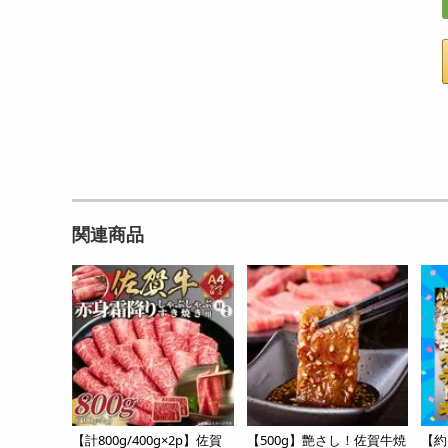
関連商品
【計800g/400g×2p】佐賀
【500g】艶さし！佐賀牛焼
【約1