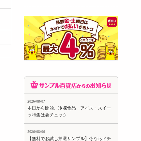
】九州
080
円
 】九州
2026/08/07
950
本日から開始、冷凍食品・アイス・スイー
円
ツ特集は要チェック
2026/08/06
【無料でお試し抽選サンプル】今ならドチ