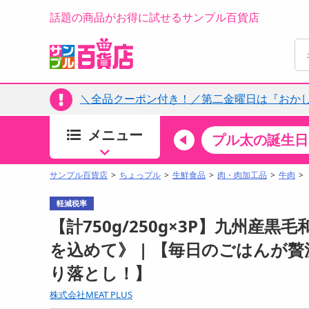
話題の商品がお得に試せるサンプル百貨店
＼全品クーポン付き！／第二金曜日は『おか
メニュー
ちょっプルカテゴリ
キッチン・日用品
食品
プル太の誕生日
すべ
食品・調味料
サンプル百貨店
ちょっプル
生鮮食品
肉・肉加工品
牛肉
生鮮食品
軽減税率
加工食品
【計750g/250g×3P】九州産
お菓子
を込めて》 | 【毎日のごはんが
アイス・スイーツ
り落とし！】
飲料
00分 ～
08月07日18時00分 ～
株式会社MEAT PLUS
お酒
ちょっプル
ちょ
0
0
0
0