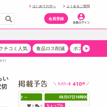
はじめての方へ
よくあるご質問
会員登録
クチコミ人気
食品ロス削減
ポストにお届け
イベント
・サプリメント
品
・収納・寝具
マタニティ
ケア
イベント最新情報（RSPほか）
込めて》
その他 食品
製菓・製パン材料
飲料ギフト
生活雑貨
メンズ
AV機器
クーポン
その他 お菓子・スイーツ
その他 飲料
スポーツ・アウトドア用品
ベビー・キッズ
その他 家電
らい
商品限定クーポン
410
＼
／
ただいま
件
介護用品
レッグウェア
沢切
その他 キッチン・日用品
その他 ファッション
サンプリング
 ～
08月07日18時00分 ～
0
抽選サンプル
ちょっプル
ちょっプ
0
0
0
0