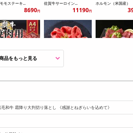
モモステーキ...
佐賀牛サーロイン...
ホルモン（米国産）
8690
11190
3
円
円
商品をもっと見る
00g】艶さし！佐賀牛焼
【400g】九州産黒毛和牛赤
【計420g/各70g×6
【A4/A5】
身霜降りしゃぶしゃぶす...
部位!お任せ焼肉...
5970
3987
7
円
円
九州産黒毛和牛 霜降り大判切り落とし 《感謝とねぎらいを込めて》