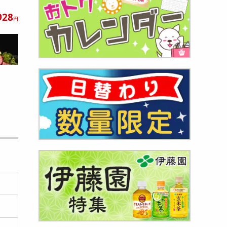
928
円
p】希少
222
円