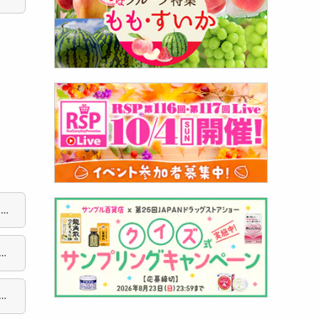
フ
ご
ご