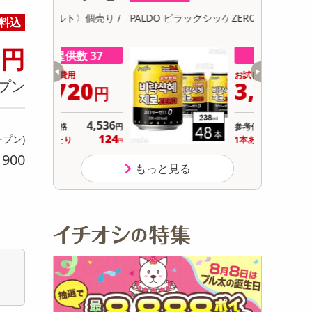
初回トライアル
〉個売り /
PALDO ビラックシッケZERO 238ml
PALDO ビ
料込
サ
0
円
供数 37
提供数 32
用
お試し費用
720
3,179
プン
円
円
4,536
7,672
参考価格
円
円
124
66
ープン)
り
1本あたり
.3
円
円
900
り
もっと見る