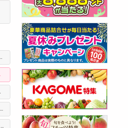
ね
と
と
を込
フ