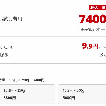
料理の素
ナッツ・ドライフルーツ
栄養ドリンク・エナジードリンク
チューハイ・カクテル
洗剤ギフト
ヘルスケア・衛生用品
健康グッズ
インテリア雑貨
時計
記録メディア・メモリーカード
マタニティ
パイ〈いちごミルクタルト〉個売り /
チョコパイ〈いちごミルクタルト
税込・送
乾物・海苔・粉物
ゼリー・プリン
お茶・紅茶（茶葉）
ノンアルコール飲料
その他 洗剤
キッチン雑貨・食器・消耗品
アウトドア・イベント用品・DIY・工具
アクセサリー
その他 ベビー・キッズ・マタニティ
スマートフォン・携帯電話・タブレットアクセ
ィラミスタルト〉個売り
〈ティラミスタルト〉個売り
店舗
リー
740
カレー・シチュー
和菓子
コーヒー(豆・インスタント）
ビール・ワイン・お酒ギフト
調理器具・鍋・包丁
その他 インテリア・家具
ファッション雑貨
電池
お試し費用
提供数 42
提
店舗情報
食品ギフト
おつまみ
ココア・チョコレート飲料
その他 アルコール飲料
弁当箱・水筒・弁当グッズ
下着・ルームウェア
電球・蛍光灯・照明
お試し費用
お試し費
9,948
3,
オー
参考価格
円
9
18,144
参考価格
参考価格
円
.9円
82
1gあたり
(オ
1個あたり
1個あた
.9
円
提供数
残
数量：
9.9円 × 750g
7400円
15.2円 × 250g
10.2円 × 500g
3800円
5080円