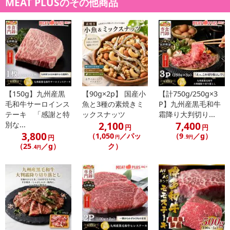
MEAT PLUSのその他商品
・賞味期限：出荷日より3ヶ月
【150g】九州産黒
【90g×2p】 国産小
【計750g/250g×3
・原産国（最終加工地）：日本
毛和牛サーロインス
魚と3種の素焼きミ
P】九州産黒毛和牛
・原材料/材質/素材：国産黒毛和牛肉/サーロイン
テーキ 「感謝と特
ックスナッツ
霜降り大判切り...
・アレルギー表示：牛肉
2,100
7,400
別な...
円
円
・お召し上がり方：しゃぶしゃぶすき焼きで食べることは勿論、地
3,800
（1,050
／パッ
（9
／g）
円
円
.9円
元ではシンプルに焼いて素材の味を堪能することも多いです。
（25
／g）
ク）
.4円
・注意事項：
・掲載画像はサンプルです。
・お使いになるときは、前夜から冷蔵庫内で自然解凍していただ
くことをお勧めします。この方法ですと、時間はかかりますが、肉
の旨味成分の流出が最小限に抑えられ、より美味しくお召し上がり
いただけます。