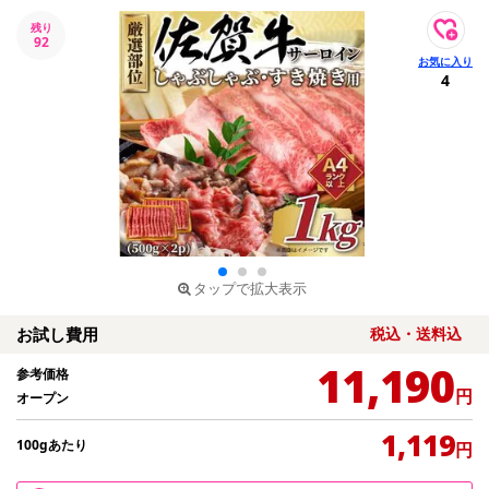
残り
92
4
タップで拡大表示
お試し費用
税込・送料込
11,190
参考価格
円
オープン
1,119
100gあたり
円