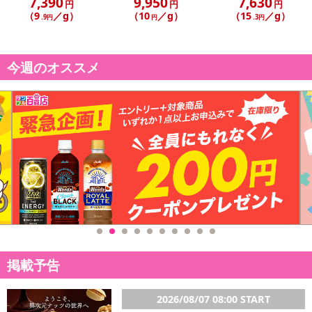
7,390
9,950
7,630
発送日カレンダー
円
円
円
（9
／g）
（10
／g）
（15
／g）
.9円
円
.3円
今週のオススメ
休業日
■
その他共通および商品カテゴリー別注意事項（※必ずご確認くだ
さい）
こちらの情報は
2026年07月09日
時点での情報となります。
掲載予告
2026/08/07 08:00 START