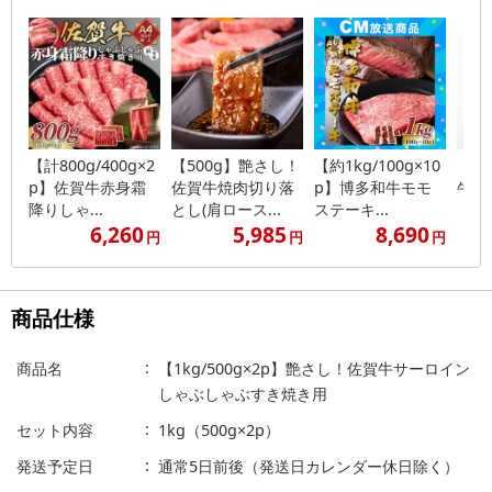
【計800g/400g×2
【500g】艶さし！
【約1kg/100g×10
【2k
p】佐賀牛赤身霜
佐賀牛焼肉切り落
p】博多和牛モモ
牛シ
降りしゃ...
とし(肩ロース...
ステーキ...
（米
6,260
5,985
8,690
円
円
円
商品仕様
商品名
【1kg/500g×2p】艶さし！佐賀牛サーロイン
しゃぶしゃぶすき焼き用
セット内容
1kg（500g×2p）
発送予定日
通常5日前後（発送日カレンダー休日除く）