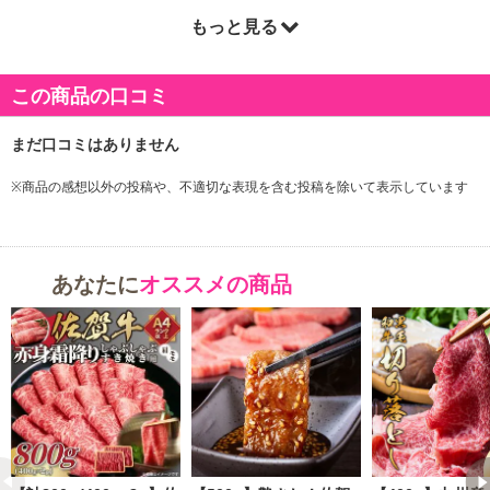
もっと見る
商品詳細
この商品の口コミ
・最上級を育む、理想的な飼育環境:穏やかな気候、清らかな空気、
おいしい水。
この豊かな自然環境の中で、佐賀牛は大切に守り、育てられてきま
した。
※商品の感想以外の投稿や、不適切な表現を含む投稿を除いて表示しています
自ら厳しい基準を設け、安全な飼料と長年培った佐賀の風土にあっ
た飼育方法で、
一頭一頭丹念に愛情をこめて育て上げていきます。
あなたに
オススメの商品
・美しく、味わい深い佐賀牛の魅力:艶さしと称されるやわらかな赤
身の中に、風味ただようきめ細かな脂肪が入った美しい霜降り。
肉質においては最上の5等級および4等級のBMS7以上のものを厳選
し、佐賀牛と名付けています。
美しく味わい深い…まさに「美味」しいを追求した逸品です。スラ
イスの部位は、サーロインだけを贅沢に使用！本当に美味しいお肉
が食べたい！！という寄付者様にお勧めです！
しゃぶしゃぶすき焼きで食べることは勿論、地元ではシンプルに焼
いて素材の味を堪能することも多いです。