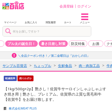
会員登録
ログイン
マイページ
お気に入り
閲覧履歴
カート
メニュー
品
プル太の誕生日！
暑さ日差し対策
防災特集
お酒
ク
＼全品クーポン付き！／第二金曜日は『おかしの日』
サンプル百貨店
ちょっプル
生鮮食品
肉・肉加工品
牛
軽減税率
残りわずか
【1kg/500g×2p】艶さし！佐賀牛サーロインしゃぶしゃぶす
き焼き用 | 艶さし、プレミアム。佐賀県の上質な黒毛和牛
【佐賀牛】をお届け致します。
株式会社MEAT PLUS