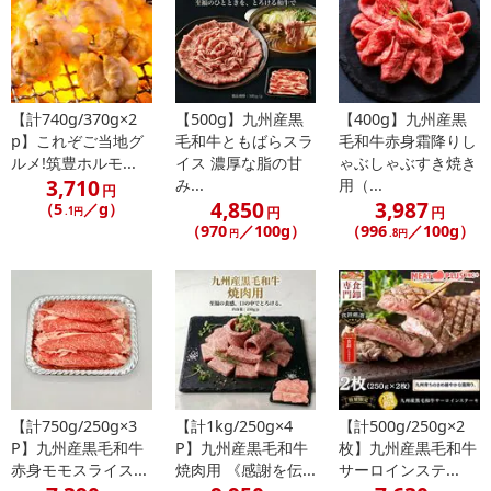
【お支払いについて】
※送料はお試し費用に含まれております。
※d払い、PayPay、au PAY、au PAY（auかんたん決済）、ソフトバ
ンクまとめて支払い、楽天ペイ、メルペイ、AEON Pay、Amazon
Payでお支払いの場合、決済のため外部サイトへ遷移します。
【計740g/370g×2
【500g】九州産黒
【400g】九州産黒
※予約商品は決済手段ごとに定められた決済期限日にお支払いを完
p】これぞご当地グ
毛和牛ともばらスラ
毛和牛赤身霜降りし
了することがございます。ご了承いただいたうえでお申し込みくだ
ルメ!筑豊ホルモ...
イス 濃厚な脂の甘
ゃぶしゃぶすき焼き
3,710
み...
用（...
さい。
円
4,850
3,987
（5
／g）
円
円
.1円
（970
／100g）
（996
／100g）
円
.8円
【配送伝票番号について】
※配送形態がメール便の商品については、商品の発送完了後、配送
伝票番号がマイページに表示されない場合もございます。
【配送日時の指定について】
※配送日時の指定が可能な商品の場合、商品によってご指定できる
配送日、配送時間が異なる可能性がございます。
カート機能をご利用の場合は、配送日時指定をご利用いただけませ
【計750g/250g×3
【計1kg/250g×4
【計500g/250g×2
ん。
P】九州産黒毛和牛
P】九州産黒毛和牛
枚】九州産黒毛和牛
赤身モモスライス...
焼肉用 《感謝を伝...
サーロインステ...