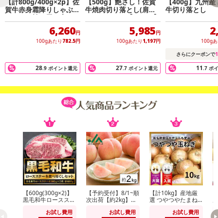
【計800g/400g×2p】佐
【500g】艶さし！佐賀
【400g】九州産
様々なお料理にご利用頂けますので、牛肉本来の旨みの深さと、と
賀牛赤身霜降りしゃぶし
牛焼肉切り落とし(肩ロ
牛切り落とし
ゃぶすき焼き用（肩・モ
ース・バラ）【A4/A5】
ろける柔らかさを是非お楽しみ下さい！
モ）
6,260
5,985
2
特別な日のお供に、大切な方への贈り物に是非ご活用ください！お
円
円
100gあたり
782.5
円
100gあたり
1,197
円
100g
客様に少しでも喜んで頂けるように、お肉のプロが厳選した佐賀牛
をオリジナル化粧箱にお入れして、心を込めて丁寧にお届け致しま
1
さらにクーポンで
す。
28
27
11
.9
ポイント還元
.7
ポイント還元
.7
ポ
【600g(300g×2)】
【予約受付】8/1~順
【計10kg】産地厳
【
黒毛和牛ロースステ
次出荷【約2kg】山
選 つやつやたまね
ーキ
形県産白桃(品種・
ぎ
（
お試し費用
お試し費用
お試し費用
玉数おまかせ)※ご家