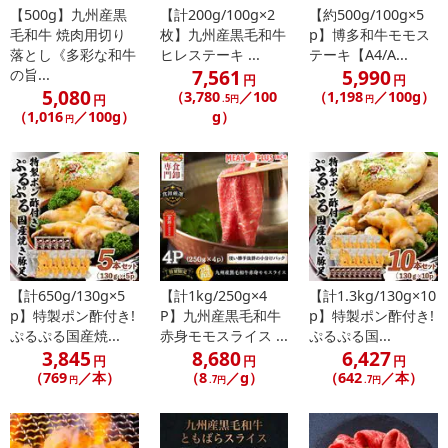
【500g】九州産黒
【計200g/100g×2
【約500g/100g×5
注意事項
毛和牛 焼肉用切り
枚】九州産黒毛和牛
p】博多和牛モモス
落とし《多彩な和牛
ヒレステーキ ...
テーキ【A4/A...
【賞味・消費期限のある商品について】
7,561
5,990
の旨...
円
円
商品到着時点でのお日持ち期間は、配送日数などにより異なります
5,080
（3,780
／100
（1,198
／100g）
円
.5円
円
のでご了承ください。
（1,016
／100g）
g）
円
【キャンセルについて】
※お申込み後のキャンセルはお受けできません。
記載されている内容を必ずご確認いただき、お届けする商品セット
にご納得いただきましたうえでお申し込みください。
※パッケージ変更や商品リニューアル（成分など含む）等により、
参考の掲載画像や画像内のバーコードなど、お届け商品と多少異な
【計650g/130g×5
【計1kg/250g×4
【計1.3kg/130g×10
る場合がございます。
p】特製ポン酢付き!
P】九州産黒毛和牛
p】特製ポン酢付き!
また、[新たな加工食品の原料原産地表示制度]の経過措置期間の終
ぷるぷる国産焼...
赤身モモスライス ...
ぷるぷる国...
了により、商品詳細内に記載の原産国・原材料の表記が旧表記の場
3,845
8,680
6,427
円
円
円
合がございます。
（769
／本）
（8
／g）
（642
／本）
円
.7円
.7円
あらかじめご了承いただいた上でお申込みください。なお、本理由
によるお申込み後のキャンセル・返品交換は対応いたしかねます。