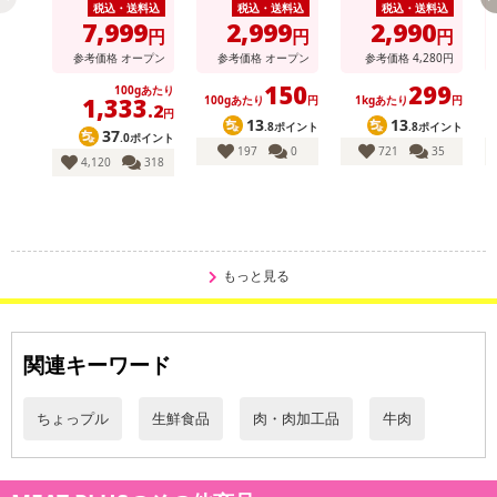
庭用
税込・送料込
税込・送料込
税込・送料込
7,999
2,999
2,990
円
円
円
参考価格
オープン
参考価格
オープン
参考価格
4,280
円
150
299
100gあたり
1,333
100gあたり
円
1kgあたり
円
.2
円
13
13
.8ポイント
.8ポイント
37
.0ポイント
197
0
721
35
4,120
318
もっと見る
関連キーワード
ちょっプル
生鮮食品
肉・肉加工品
牛肉