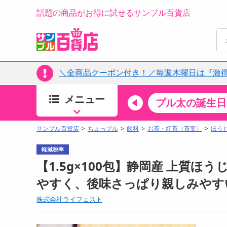
話題の商品がお得に試せるサンプル百貨店
＼全商品クーポン付き！／毎週木曜日は『激
メニュー
ちょっプルカテゴリ
キッチン・日用品
食品
プル太の誕生日
すべ
食品・調味料
サンプル百貨店
ちょっプル
飲料
お茶・紅茶（茶葉）
ほう
生鮮食品
軽減税率
加工食品
【1.5g×100包】静岡産 上質ほ
お菓子
やすく、後味さっぱり親しみやす
アイス・スイーツ
株式会社ライフェスト
飲料
00分 ～
08月07日08時00分 ～
お酒
ちょっプル
ちょ
0
0
0
0