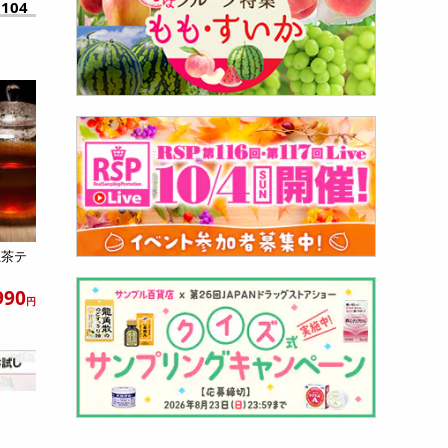
104
龍茶テ
990
円