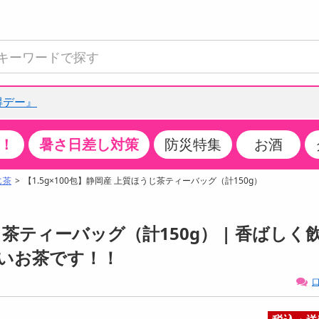
得デー』
！
暑さ日差し対策
防災特集
お酒
て見る
特設コーナー
食品・調味料
生鮮食品
お菓子
アイス・スイーツ
飲料
お酒
洗剤
キッチン・日用品
健康・ダイエット
医薬品・医薬部外
インテリア・家具
ファッション
家電
ベビー・キッズ・
ペット用品
加工食品
ヘアケア・ボディ
ビューティーケア
特集一覧
じ茶
【1.5g×100包】静岡産 上質ほうじ茶ティーバッグ（計150g）
全国うまいもの博
米・雑穀
肉・肉加工品
スナック菓子
アイスクリーム・シャーベット
水・ミネラルウォーター・炭酸水
ビール・発泡酒・新ジャンル
キッチン・台所用洗剤
掃除用具
健康食品・飲料
第二類医薬品
収納用品
トップス
生活家電
ベビーおむつ・トイレ用品
犬用品
カップ麺・乾麺・パスタ
ヘアケア・スタイリング
スキンケア・基礎化粧品
クチコミで選ばれた人気商品
パン・シリアル・コーンフレーク
魚介類・シーフード・水産加工品
クッキー・クラッカー
ケーキ・スイーツ
お茶・紅茶（ソフトドリンク）
ワイン
洗濯用洗剤・柔軟剤・漂白剤
洗濯用品
ダイエット
指定第二類医薬品
寝具・布団
ボトムス
キッチン家電
授乳グッズ
猫用品
インスタント・レトルト・冷凍食品・惣菜
ボディケア
ベースメイク・メイクアップ・ネイル
うじ茶ティーバッグ（計150g） | 香ばしく
チーズ・ヨーグルト・乳製品・卵
フルーツ・果物・果物加工品
キャンディ・ガム・タブレット
お菓子・スイーツギフト
コーヒー（ソフトドリンク）
日本酒・焼酎
バス・お風呂用洗剤
トイレ・バス用品
サプリメント
第三類医薬品
マット・カーペット・クッション
シューズ
冷房・暖房器具・空調
食事グッズ
その他 ペット用品
ナチュラル・オーガニックコスメ
いお茶です！！
ポイント
調味料・ドレッシング・油
野菜・きのこ
せんべい・米菓
果実・野菜・清涼・乳飲料
洋酒・リキュール
トイレ用洗剤
タオル
美容サプリメント・ドリンク
医薬部外品
テーブル・デスク・カウンター
バッグ
美容・健康家電
ベビー用品・雑貨
香水・アロマ
口
08月07日08時00分 ～
08月07日08時00分
ポイント履歴
缶詰・瓶詰・ジャム・はちみつ
ミールキット
チョコレート
トクホ
果実酒・梅酒
住居用洗剤
日用品
スポーツサプリメント・ドリンク
チェア・ソファ
財布・小物
パソコン・プリンター・パソコン周辺機器
家具・寝具
っプル
ちょっプル
ちょっプルポイントとは？
0
0