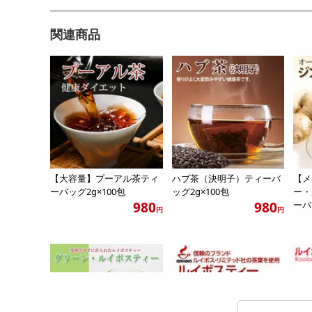
関連商品
【大容量】プーアル茶ティ
ハブ茶（決明子）ティーバ
【メ
ーバッグ2g×100包
ッグ2g×100包
ー・
980
980
ーバ.
円
円