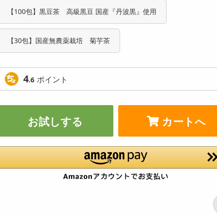
【100包】黒豆茶 高級黒豆 国産『丹波黒』使用
【30包】国産無農薬栽培 菊芋茶
4
ポイント
.6
お試しする
カートへ