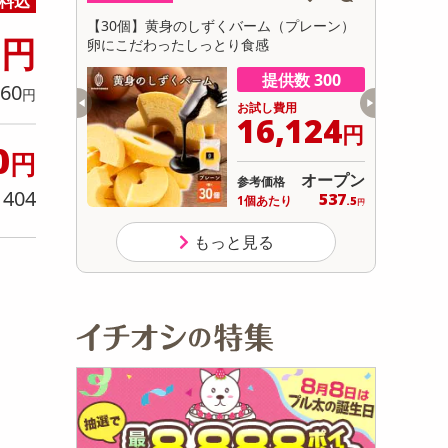
料込
初回トライアル
9
じ茶×カモミール
【30個】黄身のしずくバーム（プレーン）
【3種/計
サ
円
ワイトリリー 9
卵にこだわったしっとり食感
身のしずく
ン・抹茶・
数 481
提供数 300
60
円
用
お試し費用
964
16,124
円
円
0
円
13,824
オープン
参考価格
円
404
14
537
り
り
1個あたり
.9
.5
円
円
もっと見る