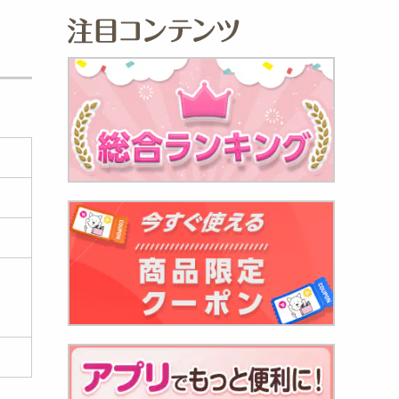
ー3
980
円
ャー・
..
880
円