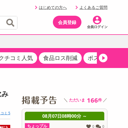
はじめての方へ
よくあるご質問
会員登録
クチコミ人気
食品ロス削減
ポストにお届け
イベント
・サプリメント
品
・収納・寝具
マタニティ
ケア
イベント最新情報（RSPほか）
その他 食品
製菓・製パン材料
飲料ギフト
生活雑貨
メンズ
AV機器
クーポン
その他 お菓子・スイーツ
その他 飲料
スポーツ・アウトドア用品
ベビー・キッズ
その他 家電
飲み
商品限定クーポン
166
＼
／
ただいま
件
介護用品
レッグウェア
その他 キッチン・日用品
その他 ファッション
サンプリング
コミ 5
 ～
08月07日08時00分 ～
0
抽選サンプル
ちょっプル
ちょっプ
0
0
0
0