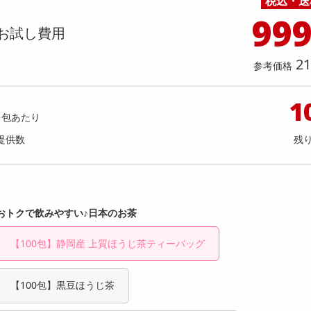
税込・送
料理の素
ナッツ・ドライフルーツ
栄養ドリンク・エナジードリンク
チューハイ・カクテル
洗剤ギフト
ヘルスケア・衛生用品
健康グッズ
インテリア雑貨
時計
記録メディア・メモリーカード
マタニティ
99
】 ごろごろナッツナッツブラウニー
香るAroma Brew Tea ほう
乾物・海苔・粉物
ゼリー・プリン
お茶・紅茶（茶葉）
ノンアルコール飲料
その他 洗剤
キッチン雑貨・食器・消耗品
アウトドア・イベント用品・DIY・工具
アクセサリー
その他 ベビー・キッズ・マタニティ
スマートフォン・携帯電話・タブレットアクセ
お試し費用
9g(5包入) / ジャスミン茶×ホ
店舗
リー
g(5包入)
カレー・シチュー
和菓子
コーヒー(豆・インスタント）
ビール・ワイン・お酒ギフト
調理器具・鍋・包丁
その他 インテリア・家具
ファッション雑貨
電池
提供数 998
提供
店舗情報
21
参考価格
食品ギフト
おつまみ
ココア・チョコレート飲料
その他 アルコール飲料
弁当箱・水筒・弁当グッズ
下着・ルームウェア
電球・蛍光灯・照明
お試し費用
お試し費
3,300
2,
円
1
1包あたり
オープン
参考価格
参考価格
1,650
提供数
残
1本あたり
1杯あた
円
おトクで飲みやすい♪日本のお茶
【100包】静岡産 上質ほうじ茶ティーバッグ
【100包】黒豆ほうじ茶