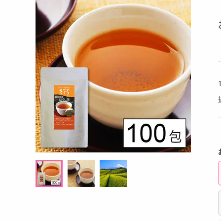
洗剤
ーラ フルーツ
香るAroma Brew Tea ほうじ茶×カモミール
【2個
キッチン・日用品
9g(5包入) / ジャスミン茶×ホワイトリリー 9
g(5包入)
ヘアケア・ボディケア
提供数 100
提供数 94
ビューティーケア
試し費用
お試し費用
,724
4,834
円
円
健康・ダイエット・サプリメント
医薬品・医薬部外品
オープン
20,736
考価格
参考価格
円
インテリア・家具・収納・寝具
908
16
袋あたり
1杯あたり
.2
円
円
ファッション
家電
ベビー・キッズ・マタニティ
ペット用品
クーポン・資格・学習
掲載予告