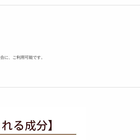
00包】「ハニーブッシ
【100包】黒豆茶 高級黒豆
【100包】黒豆ほうじ
イボスティー」カフ
国産『丹波黒』使用！...
包：2g／計200g）...
場合に、ご利用可能です。
1146
1
円
1549
円