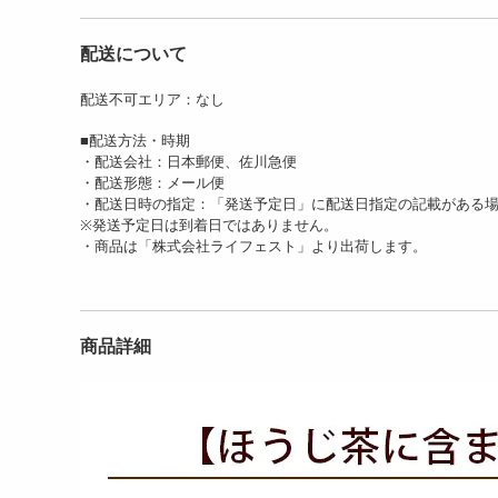
配送について
配送不可エリア：なし
■配送方法・時期
・配送会社：日本郵便、佐川急便
【3g×30包】ジンジャー・
【計100包】オーガニック
【1
・配送形態：メール便
ルイボスティー ティー...
ルイボスティー・スーパ...
ュル
・配送日時の指定：「発送予定日」に配送日指定の記載がある
1180
1699
ェ...
円
円
※発送予定日は到着日ではありません。
・商品は「株式会社ライフェスト」より出荷します。
商品詳細
【100包】ジャスミンプー
べにふうき茶粉末 100g(約2
アル茶（1包：2g／計2...
00杯分)