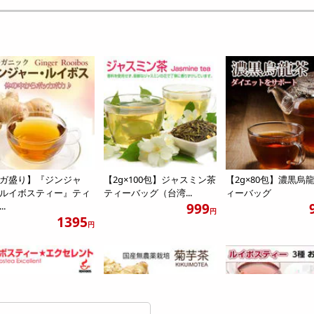
ガ盛り】『ジンジャ
【2g×100包】ジャスミン茶
【2g×80包】濃黒烏
ルイボスティー』ティ
ティーバッグ（台湾...
ィーバッグ
..
999
円
1395
円