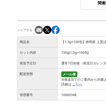
関連
グリーン・ルイボスティー
ルイボスティー・スーペリ
【2
ティーバッグ80包
アグレード茶葉使用ティー
ー 
999
バ...
円
シェアする
999
円
商品名
【1.5g×100包】静岡産 上
セット内容
150g(1.5g×100包)
発送予定日
通常7日前後（発送日カレン
配送形態
メール便
※発送完了のご案内から到着ま
【100包】黒豆ルイボステ
【2g×100包】ハニーブッシ
【1
詳細は
こちら
ィー（1包：2g／計20...
ュティー ティーバッ...
も溶
1581
1560
円
円
管理番号
10000348