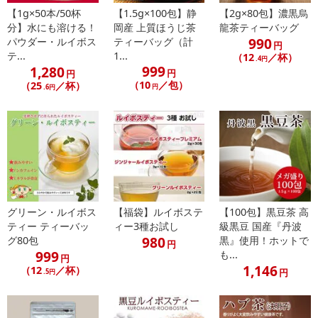
また、[新たな加工食品の原料原産地表示制度]の経過措置期間の終
【1g×50本/50杯
【1.5g×100包】静
【2g×80包】濃黒烏
了により、商品詳細内に記載の原産国・原材料の表記が旧表記の場
分】水にも溶ける！
岡産 上質ほうじ茶
龍茶ティーバッグ
合がございます。
990
パウダー・ルイボス
ティーバッグ（計
円
あらかじめご了承いただいた上でお申込みください。なお、本理由
テ...
1...
（12
／杯）
.4円
999
1,280
によるお申込み後のキャンセル・返品交換は対応いたしかねます。
円
円
（10
／包）
（25
／杯）
円
.6円
【お支払いについて】
※送料はお試し費用に含まれております。
※d払い、PayPay、au PAY、au PAY（auかんたん決済）、ソフトバ
ンクまとめて支払い、楽天ペイ、メルペイ、AEON Pay、Amazon
Payでお支払いの場合、決済のため外部サイトへ遷移します。
※予約商品は決済手段ごとに定められた決済期限日にお支払いを完
了することがございます。ご了承いただいたうえでお申し込みくだ
グリーン・ルイボス
【福袋】ルイボステ
【100包】黒豆茶 高
さい。
ティー ティーバッ
ィー3種お試し
級黒豆 国産『丹波
980
グ80包
黒』使用！ホットで
円
【配送伝票番号について】
999
も...
円
※配送形態がメール便の商品については、商品の発送完了後、配送
1,146
（12
／杯）
円
.5円
伝票番号がマイページに表示されない場合もございます。
【配送日時の指定について】