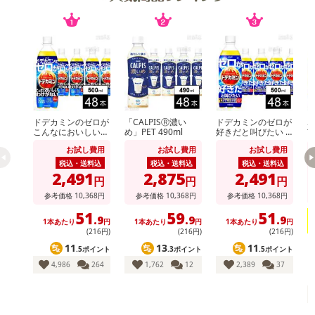
・スリム・エイジングケア・お通じのお悩みに◎
・南アフリカの広大な大地、厳しい環境と太陽の恵みで育ったルイ
ボスティーは、鉄分、亜鉛、マンガン、カルシウム、マグネシウ
ム、カリウム等ミネラルたっぷり！
・内容量：2g×100包
ドデカミンのゼロが
「CALPISⓇ濃い
ドデカミンのゼロが
ホ
・賞味期限：
こんなにおいしいわ
め」PET 490ml
好きだと叫びたい P
玄
けがない PET 500ml
ET 500ml
製造日より1年
お試し費用
お試し費用
お試し費用
※商品到着時点でのお日持ち期間は、配送日数などにより異なり
税込・送料込
税込・送料込
税込・送料込
2,491
2,875
2,491
ますのでご了承ください。
円
円
円
・原産国（最終加工地）：南アフリカ
参考価格
10,368
円
参考価格
10,368
円
参考価格
10,368
円
・原材料/材質/素材：ルイボスティー
51
59
51
.9
.9
.9
1本あたり
円
1本あたり
円
1本あたり
円
・お召し上がり方：
(216円)
(216円)
(216円)
＜美味しい飲み方＞
11
13
11
.5ポイント
.3ポイント
.5ポイント
■煮出す場合：ティーバッグを500〜1000ccの熱湯に入れ、7〜8
4,986
264
1,762
12
2,389
37
分ほど煮立たせてください。
■ティーポットで淹れる場合：ティーポットにティーバッグを入
れ、熱湯を注いでお好みの濃さでお飲みください。