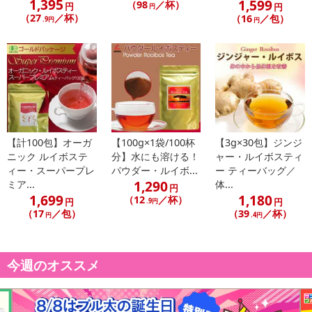
1,395
1,599
（98
／杯）
円
円
円
（27
／杯）
（16
／包）
.9円
円
こちらの情報は
2026年07月09日
時点での情報となります。
【計100包】オーガ
【100g×1袋/100杯
【3g×30包】ジンジ
ニック ルイボステ
分】水にも溶ける！
ャー・ルイボスティ
ィー・スーパープレ
パウダー・ルイボ...
ー ティーバッグ／
1,290
ミア...
体...
円
1,699
1,180
（12
／杯）
円
円
.9円
（17
／包）
（39
／杯）
円
.4円
今週のオススメ