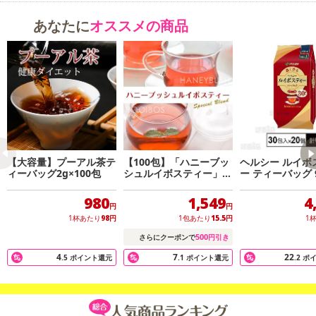
あなたに
オススメの商品
【大容量】プーアル茶テ
【100包】「ハニーブッ
ヘルシー ルイボ
ィーバッグ2g×100包
シュルイボスティー」カ
ー ティーバッグ 9
フェインフリー
包入)
980
1,549
4
円
円
1杯あたり
98
円
1包あたり
15.5
円
1
500
さらにクーポンで
円引き
4
7
22
.5
ポイント還元
.1
ポイント還元
.2
ポ
・年齢に負けない身体＆お肌を維持したい貴方にオススメ★
・100包入だから、すっきりガブガブ飲めちゃう！
・ホットでもアイスでも美味しく楽しめる♪