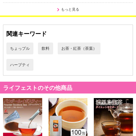
■水出しの場合：500mlの水にティーバッグ1袋を入れます。冷蔵
もっと見る
庫で3〜4時間冷やし、お好みの濃さになったら、ティーバッグを取
り出してお召し上がりください。
・注意事項：保存方法：高温、多湿を避け、冷暗所に保存下さい。
開封後はお早めにお飲み下さい。
関連キーワード
注意事項
ちょっプル
飲料
お茶・紅茶（茶葉）
【賞味・消費期限のある商品について】
ハーブティ
商品到着時点でのお日持ち期間は、配送日数などにより異なります
のでご了承ください。
ライフェストのその他商品
【キャンセルについて】
※お申込み後のキャンセルはお受けできません。
記載されている内容を必ずご確認いただき、お届けする商品セット
にご納得いただきましたうえでお申し込みください。
※パッケージ変更や商品リニューアル（成分など含む）等により、
参考の掲載画像や画像内のバーコードなど、お届け商品と多少異な
る場合がございます。