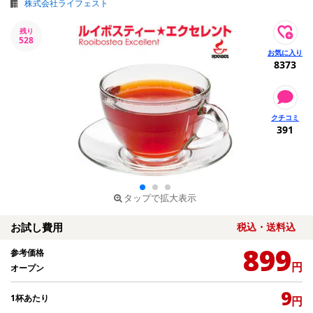
株式会社ライフェスト
残り
528
8373
391
タップで拡大表示
お試し費用
税込・送料込
899
参考価格
円
オープン
9
1杯あたり
円