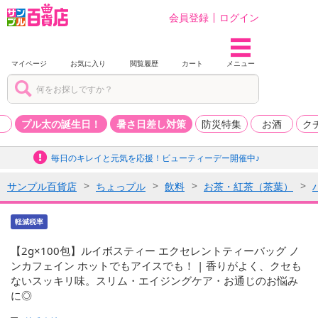
会員登録
ログイン
マイページ
お気に入り
閲覧履歴
カート
メニュー
品
プル太の誕生日！
暑さ日差し対策
防災特集
お酒
ク
毎日のキレイと元気を応援！ビューティーデー開催中♪
サンプル百貨店
ちょっプル
飲料
お茶・紅茶（茶葉）
軽減税率
【2g×100包】ルイボスティー エクセレントティーバッグ ノ
ンカフェイン ホットでもアイスでも！ | 香りがよく、クセも
ないスッキリ味。スリム・エイジングケア・お通じのお悩み
に◎