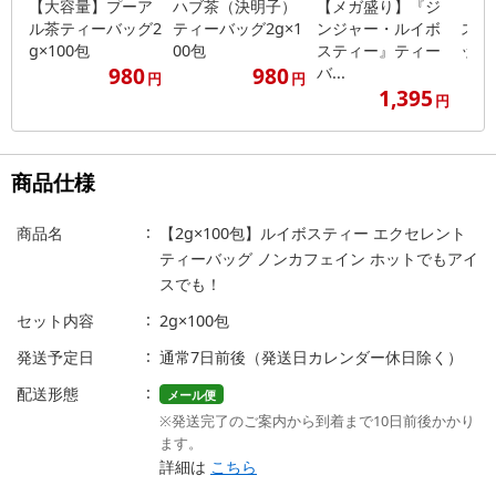
【大容量】プーア
ハブ茶（決明子）
【メガ盛り】『ジ
【2
ル茶ティーバッグ2
ティーバッグ2g×1
ンジャー・ルイボ
スミ
g×100包
00包
スティー』ティー
ッグ（
980
980
バ...
円
円
1,395
円
商品仕様
商品名
【2g×100包】ルイボスティー エクセレント
ティーバッグ ノンカフェイン ホットでもアイ
スでも！
セット内容
2g×100包
発送予定日
通常7日前後（発送日カレンダー休日除く）
配送形態
メール便
※発送完了のご案内から到着まで10日前後かかり
ます。
詳細は
こちら