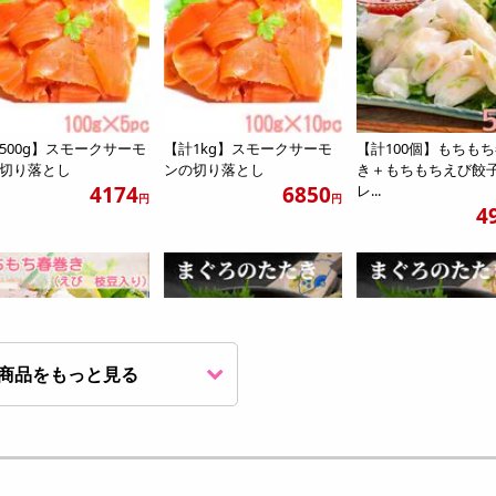
500g】スモークサーモ
【計1kg】スモークサーモ
【計100個】もちも
切り落とし
ンの切り落とし
き＋もちもちえび
4174
6850
レ...
円
円
4
商品をもっと見る
100個(50個×2p)】レン
【計450g/45g×10食】まぐ
【計900g/45g×20
簡単！もちも...
ろのたたき
ろのたたき
4990
3560
4