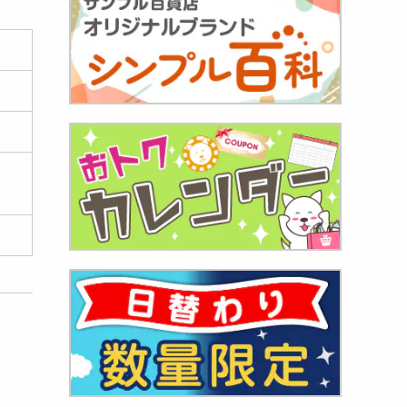
円
4切
..
922
円