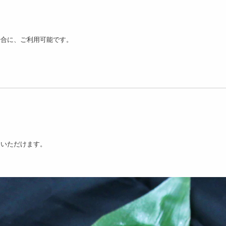
kg/500g×2p】不揃いだ
【計200g(100g×2パック)】
【計300g(100g×3パ
こだわった明...
不揃い生うに
不揃い生うに
4738
4482
5
円
円
場合に、ご利用可能です。
10g×2尾】鹿児島県産
【110g×4尾】鹿児島県産
【1.6kg/6~8肩】ボ
ぎ蒲焼き（タレ・...
うなぎ蒲焼き（タレ・...
ワイガニ肩
りいただけます。
5115
8480
9
円
円