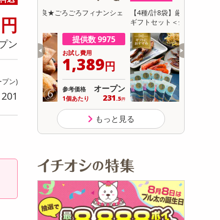
初回トライアル
8
フィナンシェ
【4種/計8袋】厳選おつまみ「碧の幸」8袋
【計650g
円
サ
ギフトセット＜全て国産＞化粧箱入り
数 9975
提供数 999
プン
用
お試し費用
389
3,117
円
円
ープン)
オープン
オープン
参考価格
201
り
231
389
り
1袋あたり
.5
.7
円
円
もっと見る