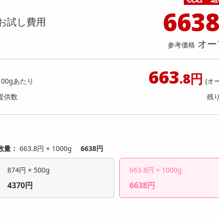
料理の素
ナッツ・ドライフルーツ
栄養ドリンク・エナジードリンク
チューハイ・カクテル
洗剤ギフト
ヘルスケア・衛生用品
健康グッズ
インテリア雑貨
時計
記録メディア・メモリーカード
マタニティ
663
】モンスター ウルトラファンタジー
【6個入】★新改良★ごろごろ
乾物・海苔・粉物
ゼリー・プリン
お茶・紅茶（茶葉）
ノンアルコール飲料
その他 洗剤
キッチン雑貨・食器・消耗品
アウトドア・イベント用品・DIY・工具
アクセサリー
その他 ベビー・キッズ・マタニティ
スマートフォン・携帯電話・タブレットアクセ
お試し費用
レッド 缶 355ml [抽選サンプル]
( ベリー )
店舗
リー
カレー・シチュー
和菓子
コーヒー(豆・インスタント）
ビール・ワイン・お酒ギフト
調理器具・鍋・包丁
その他 インテリア・家具
ファッション雑貨
電池
提供数 6
提供
オー
店舗情報
参考価格
食品ギフト
おつまみ
ココア・チョコレート飲料
その他 アルコール飲料
弁当箱・水筒・弁当グッズ
下着・ルームウェア
電球・蛍光灯・照明
920
お試し費
参考価格
円
1,
663
.8円
100gあたり
(オ
参考価格
提供数
残
1個あた
数量：
663.8円 × 1000g
6638円
874円 × 500g
663.8円 × 1000g
4370円
6638円