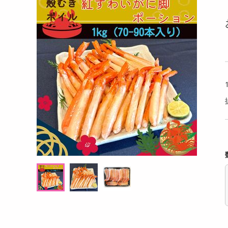
洗剤
アイス 80g
ロータス ビスコフサンド ビスコフクリーム
【4本
キッチン・日用品
110g
ルビー
ヘアケア・ボディケア
提供数 55
提供数 55
ビューティーケア
試し費用
お試し費用
,766
3,021
円
円
健康・ダイエット・サプリメント
医薬品・医薬部外品
7,698
4,147
考価格
参考価格
円
円
インテリア・家具・収納・寝具
132
251
本あたり
1袋あたり
.4
.8
円
円
ファッション
家電
ベビー・キッズ・マタニティ
ペット用品
クーポン・資格・学習
掲載予告