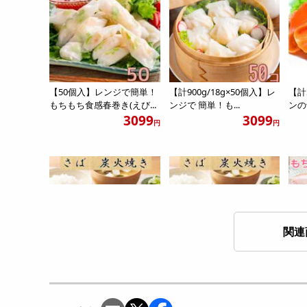
【50個入】レンジで簡単！
【計900g/18g×50個入】レ
【計
もちもち食感春巻き(えび...
ンジで 簡単！も...
ンの
3099
3099
円
円
関連
【900g/10枚】解凍するだ
【1350g/15枚】解凍するだ
【計
け！骨取りさばの炭火...
け！骨取りさばの炭...
ジで
3984
5430