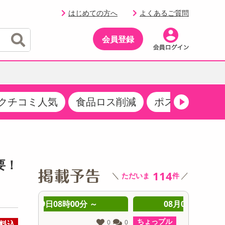
はじめての方へ
よくあるご質問
会員登録
クチコミ人気
食品ロス削減
ポストにお届け
イベント
・サプリメント
品
・収納・寝具
マタニティ
ケア
イベント最新情報（RSPほか）
その他 食品
製菓・製パン材料
飲料ギフト
生活雑貨
メンズ
AV機器
クーポン
その他 お菓子・スイーツ
その他 飲料
スポーツ・アウトドア用品
ベビー・キッズ
その他 家電
要！
商品限定クーポン
114
＼
／
ただいま
件
介護用品
レッグウェア
その他 キッチン・日用品
その他 ファッション
サンプリング
 ～
08月09日08時00分 ～
0
抽選サンプル
ちょっプル
ちょっプ
0
0
0
0
料込