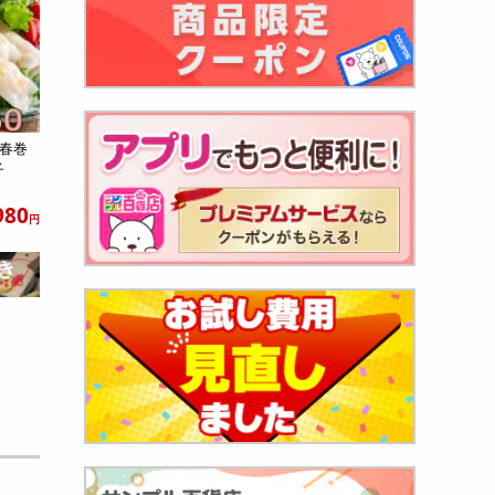
ち春巻
餃子
980
円
食】まぐ
980