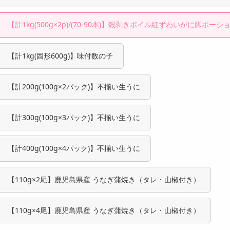
き
【計1kg(500g×2p)/(70-90本)】殻剥きボイル紅ずわいがに脚ポーシ
【計1kg(固形600g)】味付数の子
【計200g(100g×2パック)】不揃い生うに
【計300g(100g×3パック)】不揃い生うに
【計400g(100g×4パック)】不揃い生うに
【110g×2尾】鹿児島県産 うなぎ蒲焼き（タレ・山椒付き）
【110g×4尾】鹿児島県産 うなぎ蒲焼き（タレ・山椒付き）