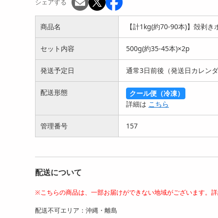
円
円
シェアする
商品名
【計1kg(約70-90本)】
セット内容
500g(約35-45本)×2p
発送予定日
通常3日前後（発送日カレン
配送形態
クール便（冷凍）
【計400g/40g×10食】まぐ
【計800g/40g×20食】まぐ
【計8
詳細は
こちら
ろ切り落し
ろ切り落し
p)】
3495
4980
円
円
管理番号
157
配送について
※こちらの商品は、一部お届けができない地域がございます。詳
配送不可エリア：沖縄・離島