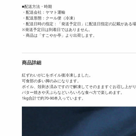
【計500g(250g×2パック)】
【計1kg(250g×4パック)】
【1
■配送方法・時期
音を奏でる数の...
音を奏でる数の子...
けど
・配送会社：ヤマト運輸
3800
5669
円
円
・配送形態：クール便（冷凍）
・配送日時の指定：「発送予定日」に配送日指定の記載がある
※発送予定日は到着日ではありません。
・商品は「すこやか亭」より出荷します。
商品詳細
紅ずわいがにをボイル後冷凍しました。
【計400g(100g×4パック)】
【計100個】もちもち！ほ
【1
可食部の多い脚のみになります。
不揃い生うに
たて入りもち餃子
うな
ボイル、殻剥き済みですので解凍してそのまますぐお召し上が
7015
4170
バター焼きや天ぷらなどいろいろな食べ方で楽しめます。
円
円
1kg合計で約70-90本入っています。