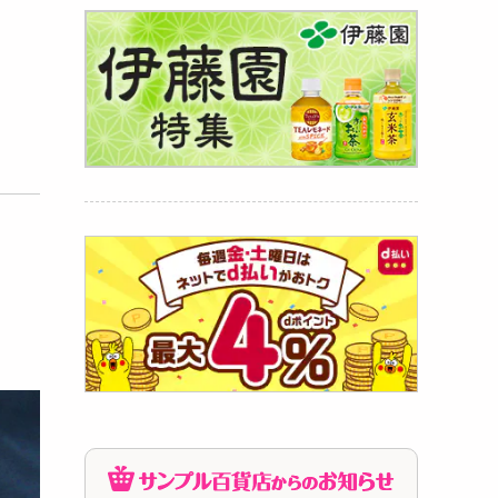
ック)】
731
円
イルズ
127
円