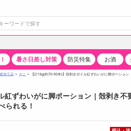
！
暑さ日差し対策
防災特集
お酒
て見る
特設コーナー
食品・調味料
生鮮食品
お菓子
アイス・スイーツ
飲料
お酒
洗剤
キッチン・日用品
健康・ダイエット
医薬品・医薬部外
インテリア・家具
ファッション
家電
ベビー・キッズ・
ペット用品
加工食品
ヘアケア・ボディ
ビューティーケア
特集一覧
産加工品
カニ
【計1kg(約70-90本)】殻剥きボイル紅ずわいがに脚ポーション
全国うまいもの博
米・雑穀
肉・肉加工品
スナック菓子
アイスクリーム・シャーベット
水・ミネラルウォーター・炭酸水
ビール・発泡酒・新ジャンル
キッチン・台所用洗剤
掃除用具
健康食品・飲料
第二類医薬品
収納用品
トップス
生活家電
ベビーおむつ・トイレ用品
犬用品
カップ麺・乾麺・パスタ
ヘアケア・スタイリング
スキンケア・基礎化粧品
クチコミで選ばれた人気商品
パン・シリアル・コーンフレーク
魚介類・シーフード・水産加工品
クッキー・クラッカー
ケーキ・スイーツ
お茶・紅茶（ソフトドリンク）
ワイン
洗濯用洗剤・柔軟剤・漂白剤
洗濯用品
ダイエット
指定第二類医薬品
寝具・布団
ボトムス
キッチン家電
授乳グッズ
猫用品
インスタント・レトルト・冷凍食品・惣菜
ボディケア
ベースメイク・メイクアップ・ネイル
ボイル紅ずわいがに脚ポーション | 殻剥き不
チーズ・ヨーグルト・乳製品・卵
フルーツ・果物・果物加工品
キャンディ・ガム・タブレット
お菓子・スイーツギフト
コーヒー（ソフトドリンク）
日本酒・焼酎
バス・お風呂用洗剤
トイレ・バス用品
サプリメント
第三類医薬品
マット・カーペット・クッション
シューズ
冷房・暖房器具・空調
食事グッズ
その他 ペット用品
ナチュラル・オーガニックコスメ
べられる！
ポイント
調味料・ドレッシング・油
野菜・きのこ
せんべい・米菓
果実・野菜・清涼・乳飲料
洋酒・リキュール
トイレ用洗剤
タオル
美容サプリメント・ドリンク
医薬部外品
テーブル・デスク・カウンター
バッグ
美容・健康家電
ベビー用品・雑貨
香水・アロマ
08月09日07時00分 ～
08月09日08時00分
ポイント履歴
缶詰・瓶詰・ジャム・はちみつ
ミールキット
チョコレート
トクホ
果実酒・梅酒
住居用洗剤
日用品
スポーツサプリメント・ドリンク
チェア・ソファ
財布・小物
パソコン・プリンター・パソコン周辺機器
家具・寝具
ちょっプル
ちょっプルポイントとは？
0
0
税込・送