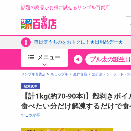
話題の商品がお得に試せるサンプル百貨店
毎日使うものをおトクに！★日用品デー★
メニュー
ちょっプルカテゴリ
キッチン・日用品
食品
プル太の誕生日
すべ
食品・調味料
サンプル百貨店
ちょっプル
生鮮食品
魚介類・シーフード・水
生鮮食品
軽減税率
加工食品
【計1kg(約70-90本)】殻剥き
お菓子
食べたい分だけ解凍するだけで食
アイス・スイーツ
すこやか亭
飲料
00分 ～
08月09日08時00分 ～
お酒
ちょっプル
抽選
0
0
0
0