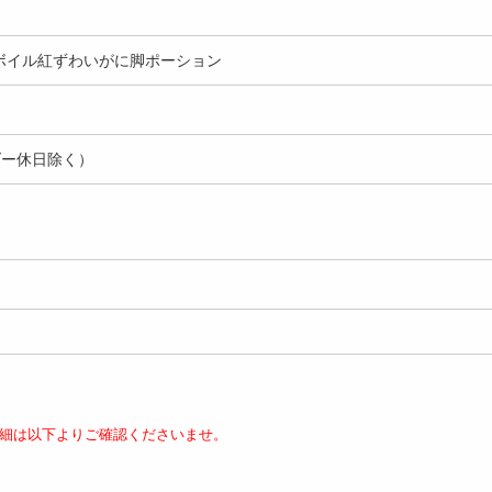
円
円
殻剥きボイル紅ずわいがに脚ポーション
ダー休日除く）
00g/200g(3切れ)×4
【計480g/120g(4切れ)×4
【2種計640g/2種計1
銀鮭寒風...
p】さば寒風干...
れ】銀鮭＆さば寒風干.
4234
3613
3
円
円
細は以下よりご確認くださいませ。