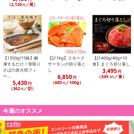
（2,120
／尾）
円
【1350g/15枚】解
【計1kg】スモーク
【計400g/40g×10
凍するだけ！骨取り
サーモンの切り落と
食】まぐろ切り落し
3,495
さばの炭火焼フィ
し
円
6,850
ー...
（349
／食）
円
.5円
5,430
（685
／100g）
円
円
（362
／切）
円
今週のオススメ