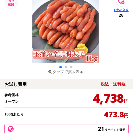
残り
989
28
タップで拡大表示
お試し費用
税込・送料込
4,738
参考価格
円
オープン
473.8
100gあたり
円
21
.9
ポイント還元