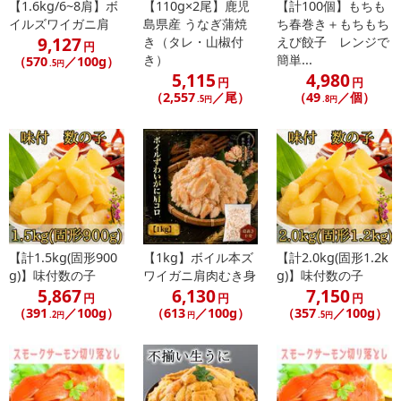
【1.6kg/6~8肩】ボ
【110g×2尾】鹿児
【計100個】もちも
イルズワイガニ肩
島県産 うなぎ蒲焼
ち春巻き＋もちもち
9,127
き（タレ・山椒付
えび餃子 レンジで
円
き）
簡単...
（570
／100g）
.5円
5,115
4,980
円
円
（2,557
／尾）
（49
／個）
.5円
.8円
【計1.5kg(固形900
【1kg】ボイル本ズ
【計2.0kg(固形1.2k
g)】味付数の子
ワイガニ肩肉むき身
g)】味付数の子
5,867
6,130
7,150
円
円
円
（391
／100g）
（613
／100g）
（357
／100g）
.2円
円
.5円