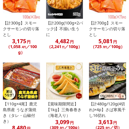
【計300g】スモー
【計200g(100g×2パ
【計700g】スモー
クサーモンの切り落
ック)】不揃い生う
クサーモンの切り落
とし
に
とし
3,175
4,482
5,081
円
円
円
（1,058
／100
（2,241
／100g）
（725
／100g）
.4円
円
.9円
g）
【110g×4尾】鹿児
【賞味期限間近】
【計480g/120g(4切
島県産 うなぎ蒲焼
【1kg】三角春巻き
れ)×4p】さば寒風干
き（タレ・山椒付
（海老入り）
し16切れ
3,099
3,613
き）
円
円
8,480
（309
／100g）
（225
／切）
円
.9円
.9円