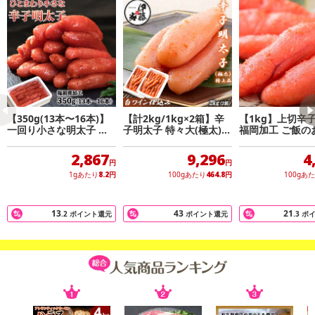
・賞味期限：出荷日より30日以上
・原産国（最終加工地）：日本
・原材料/材質/素材：スケトウダラの卵巣(ロシア又はアメリカ)、食
塩、発酵調味料、清酒、鯛エキス、唐辛子、魚醤/ソルビット、調味
料(アミノ酸等)、酸化防止剤(V.C)、香料、香辛料抽出物、酵素、発色
剤(亜硝酸Na)
【350g(13本〜16本)】
【計2kg/1kg×2箱】辛
【1kg】上切辛
・アレルギー表示：なし
一回り小さな明太子 福
子明太子 特々大(極太)
福岡加工 ご飯の
岡県加工
白ワイン仕込み
・お召し上がり方：解凍してそのままお召し上がりください。
2,867
9,296
4
・注意事項：
円
円
1gあたり
8.2
円
100gあたり
464.8
円
100gあ
-18℃以下で保存してください。
※開封後はお早めにお召し上がりください。
13
43
21
.2
ポイント還元
ポイント還元
.3
ポ
注意事項
【賞味・消費期限のある商品について】
商品到着時点でのお日持ち期間は、配送日数などにより異なります
のでご了承ください。