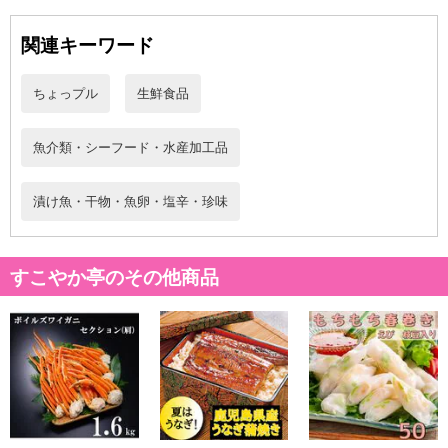
発送日カレンダー
関連キーワード
ちょっプル
生鮮食品
魚介類・シーフード・水産加工品
漬け魚・干物・魚卵・塩辛・珍味
休業日
すこやか亭のその他商品
■
その他共通および商品カテゴリー別注意事項（※必ずご確認くだ
さい）
こちらの情報は
2026年07月09日
時点での情報となります。