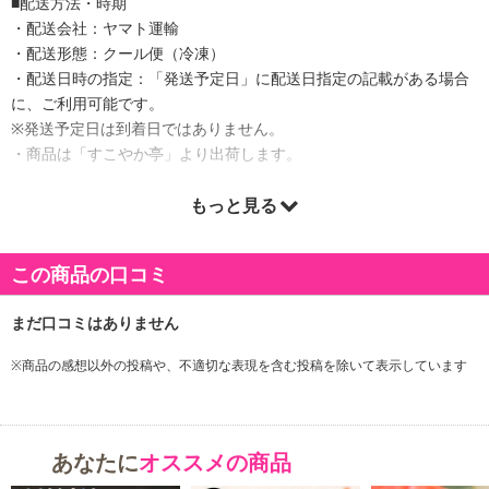
■配送方法・時期
・配送会社：ヤマト運輸
・配送形態：クール便（冷凍）
・配送日時の指定：「発送予定日」に配送日指定の記載がある場合
に、ご利用可能です。
※発送予定日は到着日ではありません。
・商品は「すこやか亭」より出荷します。
もっと見る
商品詳細
この商品の口コミ
ご飯のお供に最適な辛子明太子！！
たっぷりと1キロお届けいたします。
鯛だしと山口県の地酒を使ったこだわりの出汁を使用し、深みのあ
る味わいに仕上げました。
※商品の感想以外の投稿や、不適切な表現を含む投稿を除いて表示しています
味にはこだわっていますが、サイズ無選別、皮に破れのあるものを
集めたためのお徳用商品です。
飯と食べるだけでなく、明太子パスタや、明太子うどんなどにもお
あなたに
オススメの商品
勧めです。