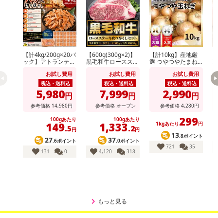
【キャンセルについて】
※お申込み後のキャンセルはお受けできません。
記載されている内容を必ずご確認いただき、お届けする商品セット
にご納得いただきましたうえでお申し込みください。
※パッケージ変更や商品リニューアル（成分など含む）等により、
【計4kg/200g×20パ
【600g(300g×2)】
【計10kg】産地厳
【
ック】アトランティ
黒毛和牛ロースステ
選 つやつやたまね
次
参考の掲載画像や画像内のバーコードなど、お届け商品と多少異な
ックサーモンハラス
ーキ
ぎ
形
る場合がございます。
お試し費用
お試し費用
お試し費用
切り落とし
玉
税込・送料込
税込・送料込
税込・送料込
また、[新たな加工食品の原料原産地表示制度]の経過措置期間の終
5,980
7,999
2,990
円
円
円
了により、商品詳細内に記載の原産国・原材料の表記が旧表記の場
参考価格
14,980
円
参考価格
オープン
参考価格
4,280
円
合がございます。
299
あらかじめご了承いただいた上でお申込みください。なお、本理由
100gあたり
100gあたり
149
1,333
1kgあたり
円
.5
.2
円
円
によるお申込み後のキャンセル・返品交換は対応いたしかねます。
13
.8ポイント
27
37
.6ポイント
.0ポイント
721
35
131
0
4,120
318
【お支払いについて】
※送料はお試し費用に含まれております。
※d払い、PayPay、au PAY、au PAY（auかんたん決済）、ソフトバ
ンクまとめて支払い、楽天ペイ、メルペイ、AEON Pay、Amazon
Payでお支払いの場合、決済のため外部サイトへ遷移します。
もっと見る