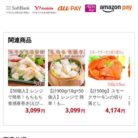
関連商品
【50個入】レンジ
【計900g/18g×50
【計500g】スモー
【計
で簡単！もちもち
個入】レンジで 簡
クサーモンの切り
クサ
食感春巻き(えび...
単！も...
落とし
落と
3,099
3,099
4,174
円
円
円