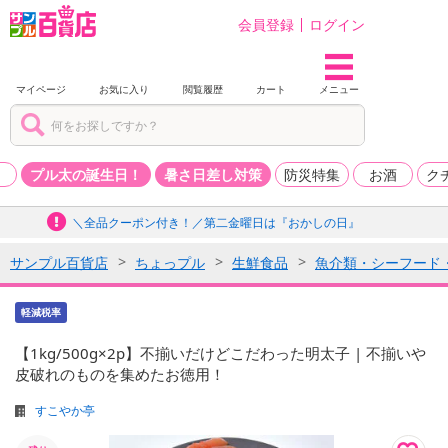
会員登録
ログイン
マイページ
お気に入り
閲覧履歴
カート
メニュー
品
プル太の誕生日！
暑さ日差し対策
防災特集
お酒
ク
＼全品クーポン付き！／第二金曜日は『おかしの日』
サンプル百貨店
ちょっプル
生鮮食品
魚介類・シーフード
軽減税率
【1kg/500g×2p】不揃いだけどこだわった明太子 | 不揃いや
皮破れのものを集めたお徳用！
すこやか亭