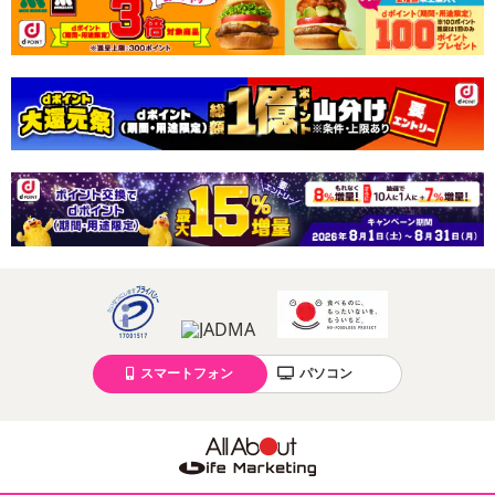
【お支払いについて】
※送料はお試し費用に含まれております。
※d払い、PayPay、au PAY、au PAY（auかんたん決済）、ソフトバ
ンクまとめて支払い、楽天ペイ、メルペイ、AEON Pay、Amazon
Payでお支払いの場合、決済のため外部サイトへ遷移します。
※予約商品は決済手段ごとに定められた決済期限日にお支払いを完
了することがございます。ご了承いただいたうえでお申し込みくだ
さい。
【配送伝票番号について】
※配送形態がメール便の商品については、商品の発送完了後、配送
伝票番号がマイページに表示されない場合もございます。
【配送日時の指定について】
※配送日時の指定が可能な商品の場合、商品によってご指定できる
スマートフォン
パソコン
配送日、配送時間が異なる可能性がございます。
カート機能をご利用の場合は、配送日時指定をご利用いただけませ
ん。