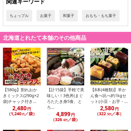
関連キーワード
ちょっプル
お菓子
和菓子
おもち・もち菓子
北海道とれたて本舗のその他商品
【580g】割れおか
【計15袋】手軽で美
【8本(4種類)】羊か
きミックス(290g×2
味しい！3色丼(まぐ
ん食べ比べ約1kgセ
袋)チャック付き...
ろたたき身5食、と
ット(小豆・お芋・...
2,480
2,580
ろ...
円
円
4,899
（1,240
／袋）
（322
／本）
円
円
.5円
（326
／袋）
.6円