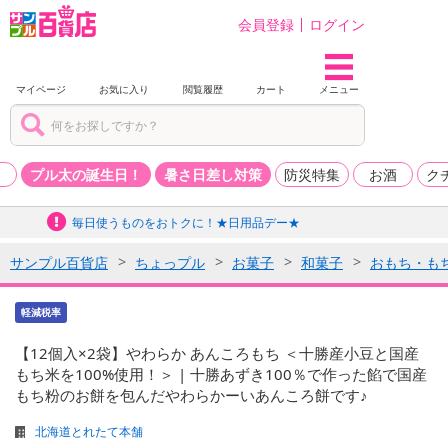
会員登録
ログイン
マイページ
お気に入り
閲覧履歴
カート
メニュー
品
プル太の誕生日！
暑さ日差し対策
防災特集
お酒
ク
毎日使うものをおトクに！★日用品デー★
サンプル百貨店
ちょっプル
お菓子
和菓子
おもち・も
軽減税率
【12個入×2袋】やわらか あんころもち ＜十勝産小豆と国産
もち米を100%使用！＞ | 十勝あずき100％で作った餡で国産
もち粉のお餅を包んだやわらかーいあんころ餅です♪
北海道とれたて本舗