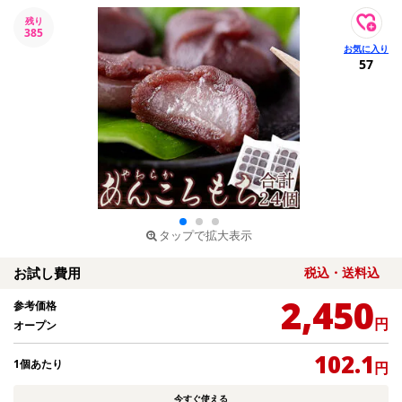
残り
385
57
タップで拡大表示
お試し費用
税込・送料込
2,450
参考価格
円
オープン
102.1
1個あたり
円
今すぐ使える