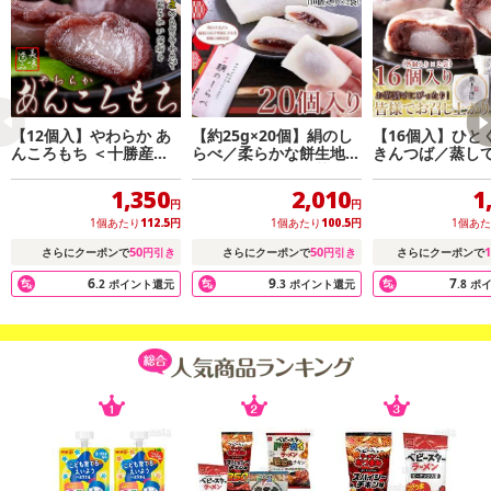
【12個入】やわらか あ
【約25g×20個】絹のし
【16個入】ひと
んころもち ＜十勝産小
らべ／柔らかな餅生地で
きんつば／蒸し
豆と国産もち米を100%
粒あんを包んだ和菓子
らしっとりふっ
使用！＞
1,350
2,010
1
円
円
1個あたり
112.5
円
1個あたり
100.5
円
1個あ
50
50
1
さらにクーポンで
円引き
さらにクーポンで
円引き
さらにクーポンで
6
9
7
.2
ポイント還元
.3
ポイント還元
.8
ポ