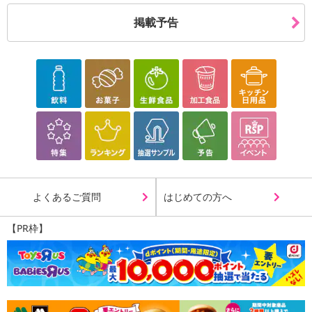
注意事項
掲載予告
【賞味・消費期限のある商品について】
商品到着時点でのお日持ち期間は、配送日数などにより異なります
のでご了承ください。
【キャンセルについて】
※お申込み後のキャンセルはお受けできません。
記載されている内容を必ずご確認いただき、お届けする商品セット
にご納得いただきましたうえでお申し込みください。
※パッケージ変更や商品リニューアル（成分など含む）等により、
参考の掲載画像や画像内のバーコードなど、お届け商品と多少異な
よくあるご質問
はじめての方へ
る場合がございます。
また、[新たな加工食品の原料原産地表示制度]の経過措置期間の終
【PR枠】
了により、商品詳細内に記載の原産国・原材料の表記が旧表記の場
合がございます。
あらかじめご了承いただいた上でお申込みください。なお、本理由
によるお申込み後のキャンセル・返品交換は対応いたしかねます。