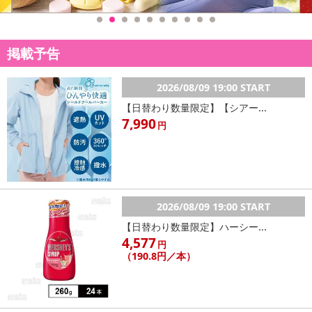
昔ながらのお菓子です。
皆様でお召し上がりください。
掲載予告
・賞味期限：出荷日より10日以上
2026/08/09 19:00 START
・原産国（最終加工地）：日本
【日替わり数量限定】【シアー...
・原材料/材質/素材：砂糖(国内製造)、小豆(十勝産)、還元水あめ、
7,990
円
水あめ、もち米粉（国産）、麦芽糖、寒天、食塩／トレハロース
・アレルギー表示：もち米粉
・その他商品仕様：
【栄養成分表示(100g当たり)】推定値
エネルギー：308kcal
2026/08/09 19:00 START
たんぱく質：2.1g
【日替わり数量限定】ハーシー...
脂質：0.3g
4,577
炭水化物：74.1g
円
（190.8円／本）
食塩相当量：0.1g
・注意事項：同工場では、小麦、乳、卵、落花生を使用した製品を
製造しております。