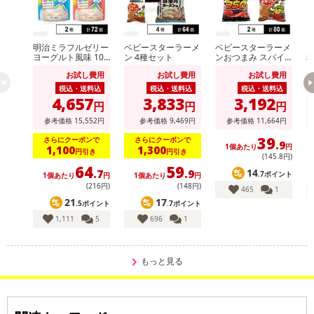
明治ミラフルゼリー
ベビースターラーメ
ベビースターラーメ
ヴ
ヨーグルト風味 100
ン 4種セット
ンおつまみ スパイ
g / りんごヨーグル
シーチキン味 56g /
ト
お試し費用
お試し費用
お試し費用
ト風味 100g
ベビースターラーメ
ン コクうまチキン
税込・送料込
税込・送料込
税込・送料込
味 64g
4,657
3,833
3,192
円
円
円
参考価格
15,552
円
参考価格
9,469
円
参考価格
11,664
円
39
さらにクーポンで
さらにクーポンで
.9
1個あたり
円
1,100
1,300
円引き
円引き
(145
.8
円)
64
59
14
.7
.9
.7ポイント
1個あたり
円
1個あたり
円
(216円)
(148円)
465
1
21
17
.5ポイント
.7ポイント
1,111
5
696
1
もっと見る