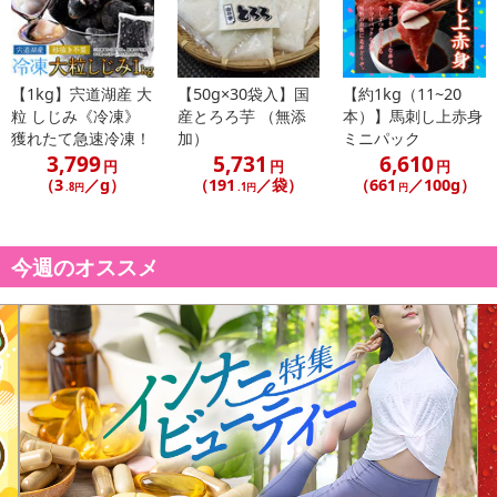
昭和35(1960)年以来、観光地として世界的に有名な霧の摩周湖のふ
もとの素晴らしい
環境の中で、地元の素材を活かし、多彩なお菓子を手掛けるメーカ
【1kg】宍道湖産 大
【50g×30袋入】国
【約1kg（11~20
ーが製造してします。
粒 しじみ《冷凍》
産とろろ芋 （無添
本）】馬刺し上赤身
獲れたて急速冷凍！
加）
ミニパック
安全・安心のお菓子作り
3,799
5,731
6,610
円
円
円
本当においしいお菓子をお届けするために、原材料選びはもちろん
（3
／g）
（191
／袋）
（661
／100g）
.8円
.1円
円
のこと、厳しい衛生管理のもと、
金属検出器、X線検査機を導入し、お客様により安全により安心して
お召上がりいただける
今週のオススメ
お菓子の製造に取り組んでおります。
※とれも工場の写真ですが、本品製造では使用しない機械もござい
ます。
■スッキリとした餡の甘さとやわらかなお餅が絶妙。
美味逸品
お母さんの手でころころ包んで仕上げた懐かしい感じのする風情の
ある