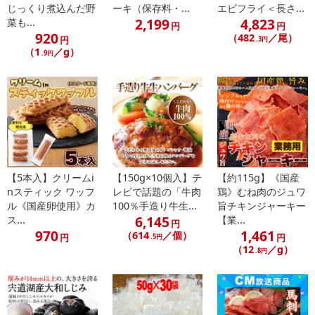
成長時期の5月から10月に天候が安定し、日照時間が長い十勝はあ
じっくり煮込んだ野
ーキ（保存料・...
エビフライ＜長さ...
ずきの生育に最適な環境です。
2,199
4,823
菜も...
円
円
920
昼夜の寒暖差が大きい十勝地方の気象条件が糖度や風味を向上さ
（482
／尾）
円
.3円
（1
／g）
せ、皮が薄く、アクの少ない
.9円
おいしいあずきをつくります。
こだわりその2.
国産のもち米
安価な「もちとうもろこしでん粉」や「外国産もち米粉」などの紛
や澱粉性原料は一切使用せず、
「国内産もち米」だけで作り、お餅本来の美味しさを大切にしてい
【5本入】クリームi
【150g×10個入】テ
【約115g】《国産
ます。
nスティック ワッフ
レビで話題の「牛肉
鶏》むね肉のジュワ
ル《国産卵使用》カ
100％手造り牛生...
旨チキンジャーキー
こだわりその3.
6,145
ス...
【業...
円
餡と餅の絶妙なバランス
970
1,461
（614
／個）
円
円
.5円
飽きのこないすっきりとした甘さの餡と、なめらかで柔らかい口当
（12
／g）
.8円
たりの餅が、
絶妙な美味しさを醸し出します。バランスにこだわった一粒です。
■北海道の広大な大地から