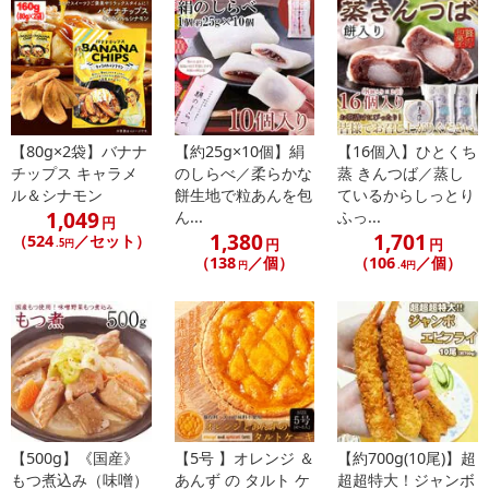
■北海道のコンビニだけで約816,000個以上売れている！
【80g×2袋】バナナ
【約25g×10個】絹
【16個入】ひとくち
絶品＼あんころ餅／
チップス キャラメ
のしらべ／柔らかな
蒸 きんつば／蒸し
地元、北海道のお菓子メーカーが作る大人気商品！
ル＆シナモン
餅生地で粒あんを包
ているからしっとり
1,049
ん...
ふっ...
円
1,380
1,701
（524
／セット）
円
円
.5円
（138
／個）
（106
／個）
■十勝産あずき100％使用
円
.4円
北海道十勝産の良質な小豆で作った餡で、柔らかいお餅を包みまし
た。
美味逸品
やわらかあんころもち
■こだわりその1
【500g】《国産》
【5号 】オレンジ ＆
【約700g(10尾)】超
十勝産小豆使用
もつ煮込み（味噌）
あんず の タルト ケ
超超特大！ジャンボ