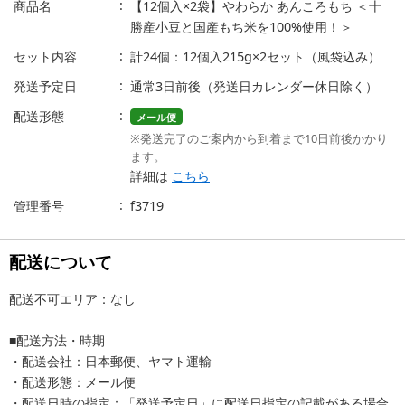
商品名
【12個入×2袋】やわらか あんころもち ＜十
勝産小豆と国産もち米を100%使用！＞
セット内容
計24個：12個入215g×2セット（風袋込み）
発送予定日
通常3日前後（発送日カレンダー休日除く）
配送形態
メール便
※発送完了のご案内から到着まで10日前後かかり
ます。
詳細は
こちら
管理番号
f3719
配送について
配送不可エリア：なし
■配送方法・時期
・配送会社：日本郵便、ヤマト運輸
・配送形態：メール便
・配送日時の指定：「発送予定日」に配送日指定の記載がある場合