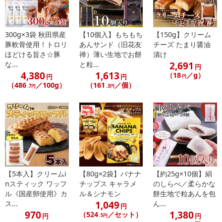
【栄養成分表示 1食(麺90g、ソース55g)当り】
熱量：390kcal
たんぱく質：9.4g
300g×3袋 秋田県産
【10個入】もちもち
【150g】クリーム
脂質：12.3g
豚軟骨使用！トロリ
あんサンド（旧花友
チーズ たまり醤油
炭水化物：60.3g
ほどける旨さ☆豚
禅）薄い生地でお餅
漬け
2,691
な...
と粒...
食塩相当量：4.4g
円
4,380
1,613
（18
／g）
（この表示値は目安です）
円
円
円
（486
／100g）
（161
／個）
・注意事項：
.7円
.3円
※麺製造工場ではそば粉を含む商品を製造しております。
※本品はスープとソースのセットとなります。具材はついており
ませんのでご了承下さい。
※直射日光を避け、常温で保存してください
注意事項
【5本入】クリームi
【80g×2袋】バナナ
【約25g×10個】絹
【賞味・消費期限のある商品について】
nスティック ワッフ
チップス キャラメ
のしらべ／柔らかな
商品到着時点でのお日持ち期間は、配送日数などにより異なります
ル《国産卵使用》カ
ル＆シナモン
餅生地で粒あんを包
1,049
ス...
ん...
のでご了承ください。
円
970
1,380
（524
／セット）
円
円
.5円