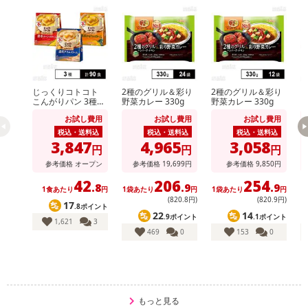
じっくりコトコト
2種のグリル＆彩り
2種のグリル＆彩り
k
こんがりパン 3種セ
野菜カレー 330g
野菜カレー 330g
ット ( 濃厚コーンポ
お試し費用
お試し費用
お試し費用
タージュ / 濃厚かぼ
ちゃポタージュ / 濃
税込・送料込
税込・送料込
税込・送料込
厚クラムポタージュ
3,847
4,965
3,058
円
円
円
)
参考価格
オープン
参考価格
19,699
円
参考価格
9,850
円
42
206
254
.8
.9
.9
1食あたり
円
1袋あたり
円
1袋あたり
円
1
(820
.8
円)
(820
.9
円)
17
.8ポイント
22
14
.9ポイント
.1ポイント
1,621
3
469
0
153
0
もっと見る