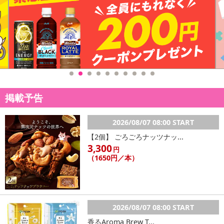
さい。
【配送伝票番号について】
※配送形態がメール便の商品については、商品の発送完了後、配送
伝票番号がマイページに表示されない場合もございます。
【配送日時の指定について】
※配送日時の指定が可能な商品の場合、商品によってご指定できる
掲載予告
配送日、配送時間が異なる可能性がございます。
カート機能をご利用の場合は、配送日時指定をご利用いただけませ
2026/08/07 08:00 START
ん。
【2個】 ごろごろナッツナッ...
3,300
円
発送日カレンダー
（1650円／本）
2026/08/07 08:00 START
香るAroma Brew T...