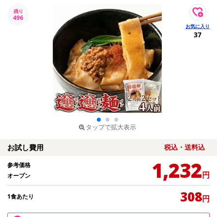
残り
496
37
タップで拡大表示
お試し費用
税込・送料込
1,232
参考価格
円
オープン
308
1食あたり
円