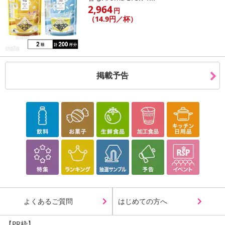
2,964
円
（14.9円／杯）
休業日
■
その他共通および商品カテゴリー別注意事項（※必ずご確認くだ
掲載予告
さい）
こちらの情報は
2026年07月09日
時点での情報となります。
よくあるご質問
はじめての方へ
【PR枠】