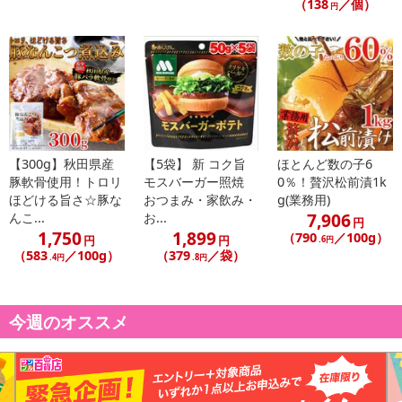
（138
／個）
円
【キャンセルについて】
※お申込み後のキャンセルはお受けできません。
記載されている内容を必ずご確認いただき、お届けする商品セット
にご納得いただきましたうえでお申し込みください。
※パッケージ変更や商品リニューアル（成分など含む）等により、
参考の掲載画像や画像内のバーコードなど、お届け商品と多少異な
る場合がございます。
また、[新たな加工食品の原料原産地表示制度]の経過措置期間の終
【300g】秋田県産
【5袋】 新 コク旨
ほとんど数の子6
了により、商品詳細内に記載の原産国・原材料の表記が旧表記の場
豚軟骨使用！トロリ
モスバーガー照焼
0％！贅沢松前漬1k
合がございます。
ほどける旨さ☆豚な
おつまみ・家飲み・
g(業務用)
あらかじめご了承いただいた上でお申込みください。なお、本理由
7,906
んこ...
お...
円
1,750
1,899
によるお申込み後のキャンセル・返品交換は対応いたしかねます。
（790
／100g）
円
円
.6円
（583
／100g）
（379
／袋）
.4円
.8円
【お支払いについて】
※送料はお試し費用に含まれております。
今週のオススメ
※d払い、PayPay、au PAY、au PAY（auかんたん決済）、ソフトバ
ンクまとめて支払い、楽天ペイ、メルペイ、AEON Pay、Amazon
Payでお支払いの場合、決済のため外部サイトへ遷移します。
※予約商品は決済手段ごとに定められた決済期限日にお支払いを完
了することがございます。ご了承いただいたうえでお申し込みくだ