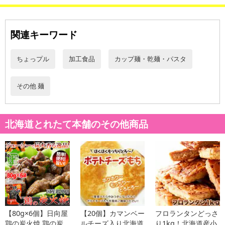
関連キーワード
ちょっプル
加工食品
カップ麺・乾麺・パスタ
その他 麺
本格ビャンビャン麺がご自宅で楽しめる♪
北海道とれたて本舗のその他商品
ビャンビャン麺は、中国の陝西省でよく食べられている幅広の麺
で、麺を打つときに発する音から、その名前がついたといわれてい
ます。
また、その長さと広い幅のためにベルトに例えられることもありま
す。
【80g×6個】日向屋
【20個】カマンベー
フロランタンどっさ
麺そのものをビャンビャン麺と言い、ゆでた麺の上に唐辛子や刻み
鶏の炭火焼 鶏の炭
ルチーズ入り北海道
り1kg！北海道産小