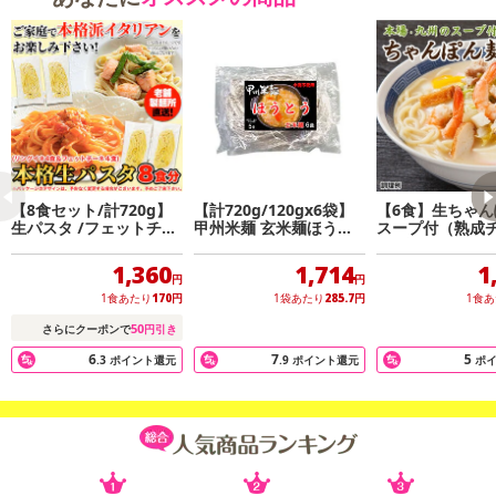
【8食セット/計720g】
【計720g/120gx6袋】
【6食】生ちゃん
生パスタ /フェットチー
甲州米麺 玄米麺ほうと
スープ付（熟成
ネ 180g×2袋・ リングイ
う（打ち粉あり）
ン6食）
ネ 180g×2袋
1,360
1,714
1
円
円
1食あたり
170
円
1袋あたり
285.7
円
1食
50
さらにクーポンで
円引き
6
7
5
.3
ポイント還元
.9
ポイント還元
ポ