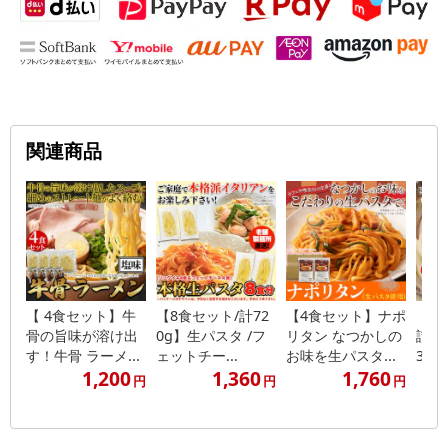
関連商品
【 4食セット】牛
【8食セット/計72
【4食セット】ナポ
【約
骨の旨味が溶け出
0g】生パスタ /フ
リタン なつかしの
讃岐う
す！牛骨 ラーメ...
ェットチー...
お味を生パスタ...
3袋)
1,200
1,360
1,760
円
円
円