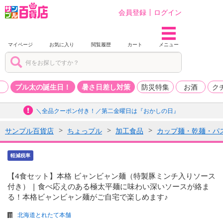
会員登録
ログイン
マイページ
お気に入り
閲覧履歴
カート
メニュー
品
プル太の誕生日！
暑さ日差し対策
防災特集
お酒
ク
＼全品クーポン付き！／第二金曜日は『おかしの日』
サンプル百貨店
ちょっプル
加工食品
カップ麺・乾麺・パ
軽減税率
【4食セット】本格 ビャンビャン麺（特製豚ミンチ入りソース
付き） | 食べ応えのある極太平麺に味わい深いソースが絡ま
る！本格ビャンビャン麺がご自宅で楽しめます♪
北海道とれたて本舗