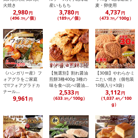
葱をかけ、それに熱した油をかけて香りを出し、和えて食べる方法
火焼き
産いももち
麦・卵使用
が主流の食べ方です。
2,980
3,780
4,737
円
円
円
（496
／個）
（189
／個）
（473
／100g）
.7円
円
.7円
食べ応えのある極太平麺に、味わい深いソースが絡まる絶品麺料理
です♪
・賞味期限：出荷日から30日以上
・原産国（最終加工地）：日本
・原材料/材質/素材：
【麺】小麦粉(国内製造)、食塩/加工でん粉、pH調整剤、(一部に
《ハンガリー産》フ
【無選別】割れ醤油
【30個】やわらかミ
小麦を含む)
ォアグラをご家庭
煎餅3種400g 3種の
ニたい焼き（個包装
で!!フォアグラドカ
味を食べ比べ!醤油...
10個入り×3袋）
【ソース】なたね油（国内製造）、豚肉、しょうゆ、水あめ、豚
2,533
3,112
ナール...
脂、ポークエキス、食塩、にんにく加工品、唐辛子、砂糖、さばぶ
円
円
9,961
（633
／100g）
（1,037
／100
円
.3円
.4円
し粉末、カレー粉、こしょう/調味料（アミノ酸等）、加工でんぷ
g）
ん、酒精、酸味料、カラメル色素、（一部に小麦・大豆・豚肉・さ
ばを含む）
・お召し上がり方：
画像参照
・その他商品仕様：