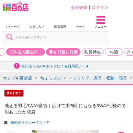
会員登録
ログイン
マイページ
お気に入り
閲覧履歴
カート
メニュー
品
プル太の誕生日！
暑さ日差し対策
防災特集
お酒
ク
毎日使うものをおトクに！★日用品デー★
サンプル百貨店
ちょっプル
インテリア・家具・収納・寝具
残りわずか
洗える羽毛3WAY寝袋 | 広げて掛布団にもなる3WAY仕様の冬
用あったか寝袋
株式会社グループストア