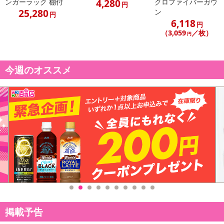
4,280
ンガーラック 棚付
クロファイバーガウ
円
25,280
ン
円
休業日
6,118
円
（3,059
／枚）
円
■
その他共通および商品カテゴリー別注意事項（※必ずご確認くだ
さい）
今週のオススメ
こちらの情報は
2026年07月09日
時点での情報となります。
掲載予告