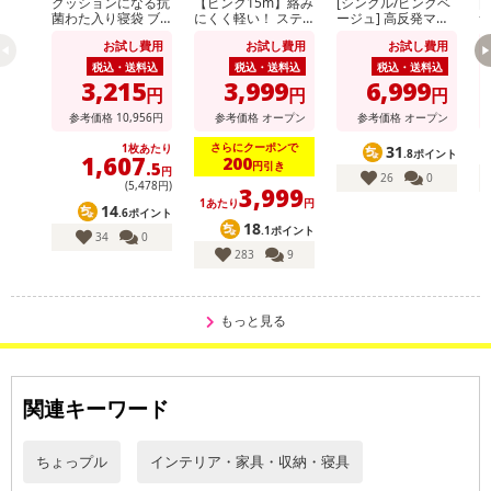
クッションになる抗
【ピンク15m】絡み
[シングル/ピンクベ
[
菌わた入り寝袋 ブ
にくく軽い！ ステ
ージュ] 高反発マッ
ルー
ンレスウォーターホ
トレス 厚さ10セン
レ
お試し費用
お試し費用
お試し費用
ース (散水パター
チ 130N (カバー付)
ン：7種類切替可)
※日本製
税込・送料込
税込・送料込
税込・送料込
3,215
3,999
6,999
円
円
円
参考価格
10,956
円
参考価格
オープン
参考価格
オープン
さらにクーポンで
1枚あたり
31
.8ポイント
1,607
200
円引き
.5
円
26
0
(5,478円)
3,999
1あたり
円
14
.6ポイント
18
.1ポイント
34
0
283
9
もっと見る
関連キーワード
ちょっプル
インテリア・家具・収納・寝具