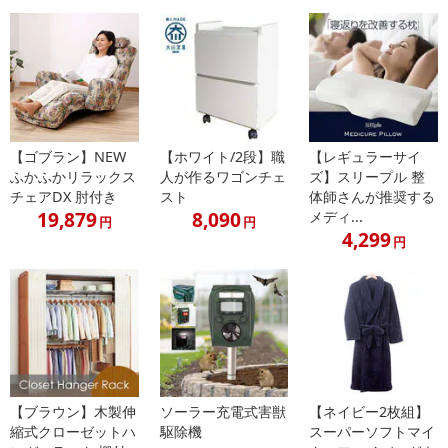
【配送伝票番号について】
※配送形態がメール便の商品については、商品の発送完了後、配送
伝票番号がマイページに表示されない場合もございます。
【配送日時の指定について】
※配送日時の指定が可能な商品の場合、商品によってご指定できる
【ゴブラン】NEW
【ホワイト/2段】職
【レギュラーサイ
配送日、配送時間が異なる可能性がございます。
ふかふかリラックス
人が作るワゴンチェ
ズ】スリープル 整
カート機能をご利用の場合は、配送日時指定をご利用いただけませ
チェアDX 肘付き
スト
体師さんが推奨する
ん。
19,879
8,090
メディ...
円
円
4,299
円
発送日カレンダー
【ブラウン】木製伸
ソーラー充電式害獣
【ネイビー2枚組】
縮式クローゼットハ
駆除機
スーパーソフトマイ