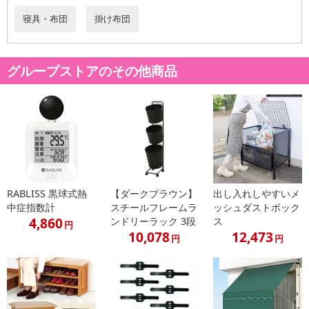
寝具・布団
掛け布団
・原産国（最終加工地）：中国
・原材料/材質/素材：側生地:ポリエステル100％、中綿:シルバーダ
ックダウン50％・スモールフェザー50％
グループストアのその他商品
・商品カラー：ネイビー
・商品サイズ：ケット時：約150×210cm、寝袋時：約75×210cm、
収納時：約15×45cm
・商品重量：中綿重さ/約300g
・その他商品仕様：備考/約169cmファスナー付き、撥水加工、ダウ
ンプルーフ加工
注意事項
RABLISS 黒球式熱
【ダークブラウン】
出し入れしやすいメ
中症指数計
スチールフレームラ
ッシュダストボック
4,860
ンドリーラック 3段
ス
【賞味・消費期限のある商品について】
円
10,078
12,473
商品到着時点でのお日持ち期間は、配送日数などにより異なります
円
円
のでご了承ください。
【キャンセルについて】
※お申込み後のキャンセルはお受けできません。