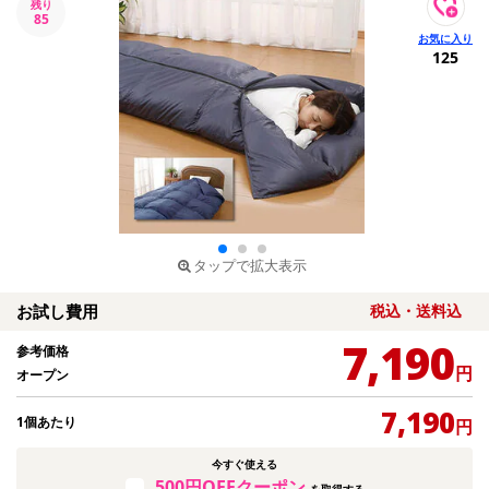
残り
85
125
タップで拡大表示
お試し費用
税込・送料込
7,190
参考価格
円
オープン
7,190
1個あたり
円
今すぐ使える
500円OFFクーポン
を取得する