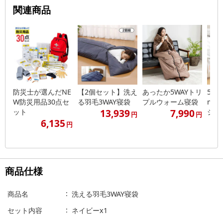
関連商品
防災士が選んだNE
【2個セット】洗え
あったか5WAYトリ
5WA
W防災用品30点セ
る羽毛3WAY寝袋
プルウォーム寝袋
mA
13,939
7,990
ット
ジオ
円
円
6,135
円
商品仕様
商品名
洗える羽毛3WAY寝袋
セット内容
ネイビーx1