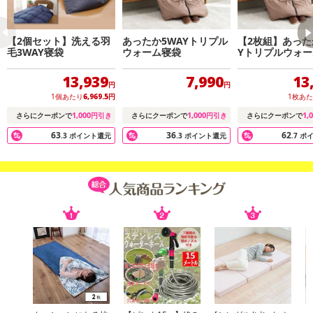
【2個セット】洗える羽
あったか5WAYトリプル
【2枚組】あった
毛3WAY寝袋
ウォーム寝袋
Yトリプルウォ
13,939
7,990
13
円
円
1個あたり
6,969.5
円
1枚あ
1,000
1,000
1,
さらにクーポンで
円引き
さらにクーポンで
円引き
さらにクーポンで
63
36
62
.3
ポイント還元
.3
ポイント還元
.7
ポ