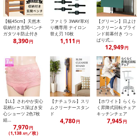
記載されている内容を必ずご確認いただき、お届けする商品セット
にご納得いただきましたうえでお申し込みください。
※パッケージ変更や商品リニューアル（成分など含む）等により、
【幅45cm】天然木
ファミラ 3WAY草刈
【グリーン】日よけ
参考の掲載画像や画像内のバーコードなど、お届け商品と多少異な
収納付き玄関ベンチ
り機専用 ナイロン
スクリーン＆ブライ
る場合がございます。
ガタツキ防止付き
替え刃 10枚
ンド前幕付き つっ
また、[新たな加工食品の原料原産地表示制度]の経過措置期間の終
8,390
1,111
ぱり式...
円
円
12,949
了により、商品詳細内に記載の原産国・原材料の表記が旧表記の場
円
合がございます。
あらかじめご了承いただいた上でお申込みください。なお、本理由
によるお申込み後のキャンセル・返品交換は対応いたしかねます。
【お支払いについて】
※送料はお試し費用に含まれております。
※d払い、PayPay、au PAY、au PAY（auかんたん決済）、ソフトバ
【LL】さわやか安心
【ナチュラル】スリ
【ホワイト】らくら
ンクまとめて支払い、楽天ペイ、メルペイ、AEON Pay、Amazon
花柄レース深ばき安
ムクリーナースタン
く昇降式回転チェア
Payでお支払いの場合、決済のため外部サイトへ遷移します。
心ショーツ 2色7枚
ド
キッチンチェア
※予約商品は決済手段ごとに定められた決済期限日にお支払いを完
4,780
7,945
組...
円
円
了することがございます。ご了承いただいたうえでお申し込みくだ
7,970
円
さい。
（1,138
／枚）
.6円