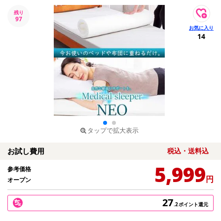
残り
97
14
タップで拡大表示
お試し費用
税込・送料込
5,999
参考価格
円
オープン
27
.2
ポイント還元