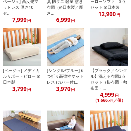
ベージュ] 高反発マ
臭 防ダニ 軽量 敷き
ーローソファ 3点
ットレス 厚さ10
布団（※日本製／厚
セット ※日本製
12,900
セ...
さ...
円
7,999
6,999
円
円
[ベージュ] メディカ
[シングル/ブルー] 6
【ブラック／シング
ルサポートピロー ※
つ折り高弾性マット
ル】洗える布団3点
日本製
レス (カバー付)...
セット（掛布団・敷
3,799
3,970
布団・...
円
円
4,999
円
（1,666
／個）
.4円