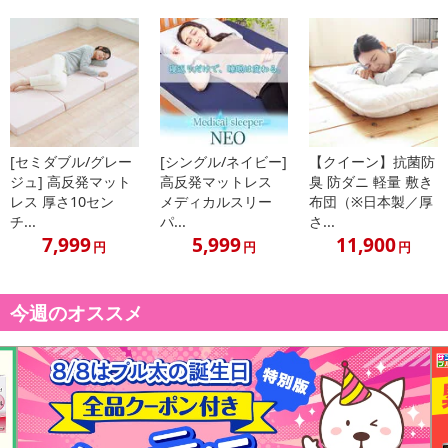
また、いつも使っている寝具の上に重ねるだけという手軽さも魅
力。敷き布団やベッドを新調しなくても、一枚プラスするだけ！
熱や湿気がこもりにくいメッシュカバーは伸縮性があって扱いやす
く、取り外して洗濯することも可能。気軽にお手入れできるので、
いつでも気持ちよくお使いいただけます。
[セミダブル/グレー
[シングル/ネイビー]
【クイーン】抗菌防
ジュ] 高反発マット
高反発マットレス
臭 防ダニ 軽量 敷き
・商品カラー：ホワイト
レス 厚さ10セン
メディカルスリー
布団（※日本製／厚
チ...
パ...
さ...
・商品サイズ：約4×97×195(cm)
7,999
5,999
11,900
・商品重量：約3kg
円
円
円
注意事項
今週のオススメ
【賞味・消費期限のある商品について】
商品到着時点でのお日持ち期間は、配送日数などにより異なります
のでご了承ください。
【キャンセルについて】