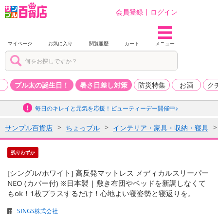
会員登録
ログイン
マイページ
お気に入り
閲覧履歴
カート
メニュー
品
プル太の誕生日！
暑さ日差し対策
防災特集
お酒
ク
毎日のキレイと元気を応援！ビューティーデー開催中♪
サンプル百貨店
ちょっプル
インテリア・家具・収納・寝具
残りわずか
[シングル/ホワイト] 高反発マットレス メディカルスリーパー
NEO (カバー付) ※日本製 | 敷き布団やベッドを新調しなくて
もok！1枚プラスするだけ！心地よい寝姿勢と寝返りを。
SINGS株式会社