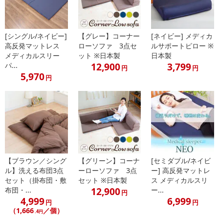
[シングル/ネイビー]
【グレー】コーナー
[ネイビー] メディカ
高反発マットレス
ローソファ 3点セ
ルサポートピロー ※
メディカルスリー
ット ※日本製
日本製
12,900
3,799
パ...
円
円
5,970
円
体圧を分散するから寝返りがしやすい
【日本製 高反発マットレス メディカルスリーパーNEO シングル】
【ブラウン／シング
【グリーン】コーナ
[セミダブル/ネイビ
心地よい寝姿勢と寝返りをサポートする「メディカルスリーパー」
ル】洗える布団3点
ーローソファ 3点
ー] 高反発マットレ
セット（掛布団・敷
セット ※日本製
ス メディカルスリ
のご紹介です。中材には、タフでへたりに強く長持ちする高反発ウ
12,900
布団・...
ー...
レタンを採用。程よい柔らかさで体圧分散効果を発揮して、体にか
円
4,999
6,999
円
円
かる負担を和らげるとともに、寝返りのしやすさをアシストしま
（1,666
／個）
.4円
す。