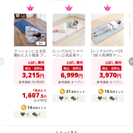
クッションになる抗
[シングル/ピンクベ
[シングル/グレー] 6
[
菌わた入り寝袋 ブ
ージュ] 高反発マッ
つ折り高弾性マット
ー
ルー
トレス 厚さ10セン
レス (カバー付) ※日
ス
お試し費用
お試し費用
お試し費用
チ 130N (カバー付)
本製
ー
※日本製
付
税込・送料込
税込・送料込
税込・送料込
3,215
6,999
3,970
円
円
円
参考価格
10,956
円
参考価格
オープン
参考価格
オープン
1枚あたり
31
18
.8ポイント
.0ポイント
1,607
.5
円
25
0
60
0
(5,478円)
14
.6ポイント
32
0
もっと見る