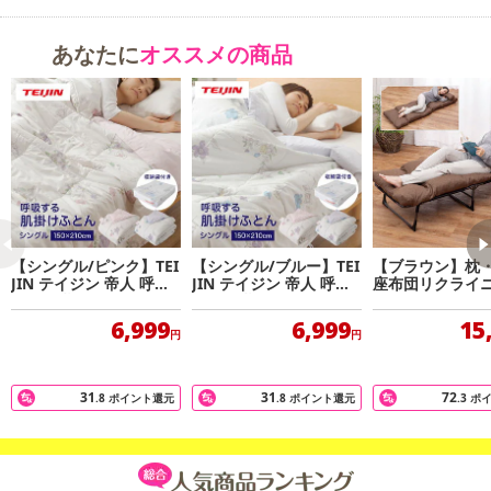
あなたに
オススメの商品
【シングル/ピンク】TEI
【シングル/ブルー】TEI
【ブラウン】枕
JIN テイジン 帝人 呼吸
JIN テイジン 帝人 呼吸
座布団リクライ
する肌掛け布団
する肌掛け布団
ッド
6,999
6,999
15
円
円
31
31
72
.8
ポイント還元
.8
ポイント還元
.3
ポ