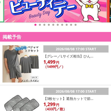
※お申込み後のキャンセルはお受けできません。
記載されている内容を必ずご確認いただき、お届けする商品セット
にご納得いただきましたうえでお申し込みください。
※パッケージ変更や商品リニューアル（成分など含む）等により、
参考の掲載画像や画像内のバーコードなど、お届け商品と多少異な
る場合がございます。
掲載予告
また、[新たな加工食品の原料原産地表示制度]の経過措置期間の終
了により、商品詳細内に記載の原産国・原材料の表記が旧表記の場
合がございます。
2026/08/08 17:00 START
あらかじめご了承いただいた上でお申込みください。なお、本理由
【グレー／Lサイズ相当】ひん...
によるお申込み後のキャンセル・返品交換は対応いたしかねます。
1,499
円
（1499円／）
【お支払いについて】
※送料はお試し費用に含まれております。
※d払い、PayPay、au PAY、au PAY（auかんたん決済）、ソフトバ
ンクまとめて支払い、楽天ペイ、メルペイ、AEON Pay、Amazon
2026/08/08 17:00 START
Payでお支払いの場合、決済のため外部サイトへ遷移します。
【3枚セット】遮熱カットで節...
※予約商品は決済手段ごとに定められた決済期限日にお支払いを完
1,299
円
了することがございます。ご了承いただいたうえでお申し込みくだ
（433円／枚）
さい。