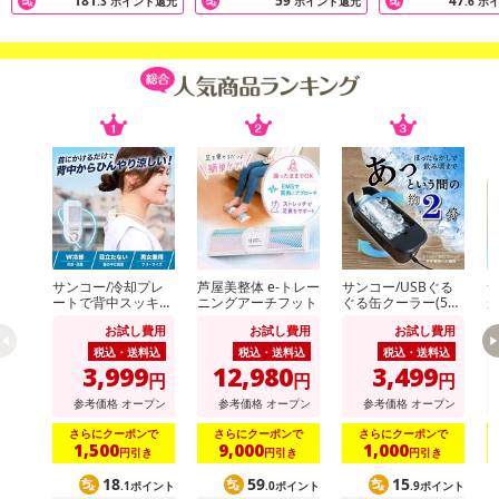
181
59
47
.3
ポイント還元
ポイント還元
.6
ポ
サンコー/冷却プレ
芦屋美整体 e-トレー
サンコー/USBぐる
サ
ートで背中スッキリ
ニングアーチフット
ぐる缶クーラー(500
涼しい「セナクー
ml缶/小瓶対応)/GRK
お試し費用
お試し費用
お試し費用
ル」 (冷却プレート
N25CBK
2
&送風のW冷却/吸気
の
税込・送料込
税込・送料込
税込・送料込
口/男女兼用)/SENA
重
3,999
12,980
3,499
円
円
円
CLSWH
H
参考価格
オープン
参考価格
オープン
参考価格
オープン
さらにクーポンで
さらにクーポンで
さらにクーポンで
1,500
9,000
1,000
円引き
円引き
円引き
18
59
15
.1ポイント
.0ポイント
.9ポイント