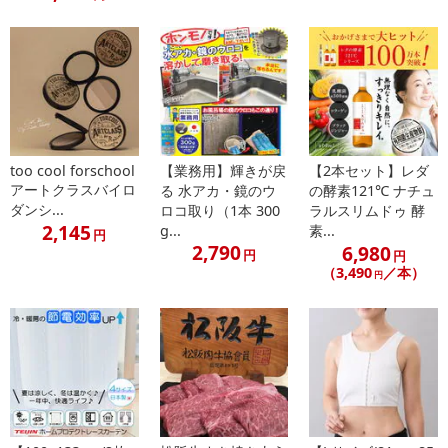
too cool forschool
【業務用】輝きが戻
【2本セット】レダ
アートクラスバイロ
る 水アカ・鏡のウ
の酵素121℃ ナチュ
ダンシ...
ロコ取り（1本 300
ラルスリムドゥ 酵
2,145
g...
素...
円
2,790
6,980
円
円
（3,490
／本）
円