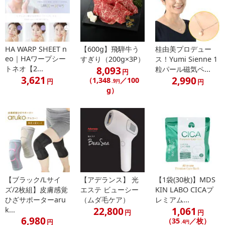
HA WARP SHEET n
【600g】飛騨牛う
桂由美プロデュー
eo｜HAワープシー
すぎり（200g×3P）
ス！Yumi Sienne 1
トネオ【2...
8,093
粒パール磁気ペ...
円
3,621
2,990
（1,348
／100
円
円
.9円
g）
【ブラック/Lサイ
【アデランス】 光
【1袋(30枚)】MDS
ズ/2枚組】皮膚感覚
エステ ビューシー
KIN LABO CICAプ
ひざサポーターaru
（ムダ毛ケア）
レミアム...
22,800
1,061
k...
円
円
6,980
（35
／枚）
円
.4円