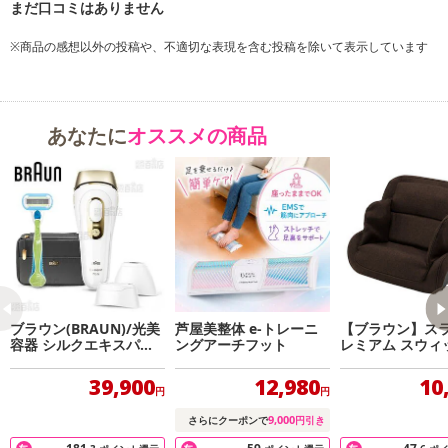
※商品の感想以外の投稿や、不適切な表現を含む投稿を除いて表示しています
あなたに
オススメの商品
ブラウン(BRAUN)/光美
芦屋美整体 e-トレーニ
【ブラウン】ス
容器 シルクエキスパー
ングアーチフット
レミアム スウィ
ト Pro5 (約40万発分照
射/3種類ヘッド/ポーチ
39,900
12,980
10
付)/PL5243
円
円
9,000
さらにクーポンで
円引き