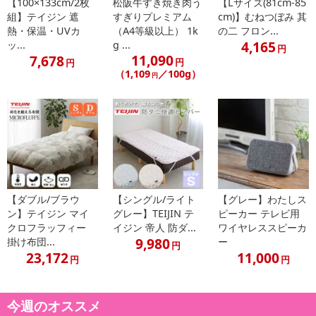
【100×133cm/2枚
松阪牛すき焼き肉う
【Lサイズ(81cm-85
組】テイジン 遮
すぎりプレミアム
cm)】むねつぼみ 其
熱・保温・UVカ
（A4等級以上） 1k
の二 フロン...
4,165
ッ...
g ...
円
11,090
7,678
円
円
（1,109
／100g）
円
【ダブル/ブラウ
【シングル/ライト
【グレー】わたしス
ン】テイジン マイ
グレー】TEIJIN テ
ピーカー テレビ用
クロフラッフィー
イジン 帝人 防ダ...
ワイヤレススピーカ
9,980
掛け布団...
ー
円
23,172
11,000
円
円
今週のオススメ