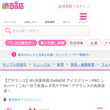
会員登録
ログイン
マイページ
お気に入り
閲覧履歴
カート
メニュー
品
プル太の誕生日！
暑さ日差し対策
防災特集
お酒
ク
毎日のキレイと元気を応援！ビューティーデー開催中♪
サンプル百貨店
ちょっプル
家電
美容・健康家電
フェ
【アデランス】IPL光美容器 DoRAISE アイスクリーンPRO シ
ルバー | これ一台で全身ムダ毛ケアOK！アデランスの光美容
器！
株式会社クリエイション
残り