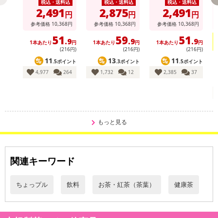
税込・送料込
税込・送料込
税込・送料込
2,491
2,875
2,491
円
円
円
参考価格
10,368
円
参考価格
10,368
円
参考価格
10,368
円
51
59
51
.9
.9
.9
1本あたり
円
1本あたり
円
1本あたり
円
【100％国産原料。毎日の習慣に。】
(216円)
(216円)
(216円)
自然の恵みをいっぱいに受けて育た鮮度の高い桑の葉を使用しまし
11
13
11
.5ポイント
.3ポイント
.5ポイント
た。
4,977
264
1,732
12
2,385
37
お茶としての味を追求した最適な焙煎加工を行い、適度に苦味を抑
えた飲み口に仕上げており毎日おいしくお飲みいただけます。
【桑の葉茶のおすすめポイント】
もっと見る
1．ノンカフェイン
子どもから年寄りまでカフェインが気になる方どなたでもお飲みい
ただけます。
関連キーワード
2.国産原料で安心
国産の良質な桑の葉を使用。
ちょっプル
飲料
お茶・紅茶（茶葉）
健康茶
100％国産原料なので安心です。
雄大な大地で自然な恵みをいっぱいに受けて育った桑の葉をお届け
します。