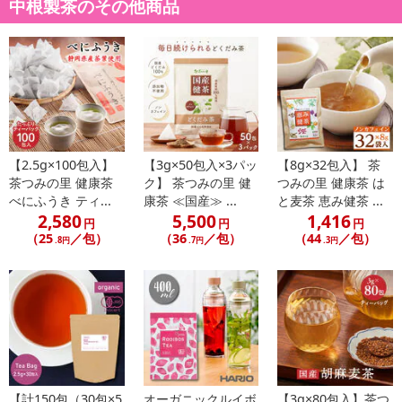
中根製茶のその他商品
3．加工ももちろん国内製造
国内最 高水準の管理規格「食品安全マネジメントシステムFSSC220
00」認証を取得した国内自社工場でティーバッグを製造。
取り扱い原料の厳選から、最終加工まで国内の自社工場で管理して
いるので安心です。
4.無漂白・抽出性の良い「三角ティーバッグ」
【2.5g×100包入】
【3g×50包入×3パッ
【8g×32包入】 茶
ティーバッグは抽出の良い三角ティーバッグを採用。ティーバッグ
茶つみの里 健康茶
ク】 茶つみの里 健
つみの里 健康茶 は
の包材は無漂白タイプで安心です。煮出し抽出を前提に考え、糸な
べにふうき ティ...
康茶 ≪国産≫ ...
と麦茶 恵み健茶 ...
2,580
5,500
1,416
しのティーバッグでお届けします。
円
円
円
（25
／包）
（36
／包）
（44
／包）
.8円
.7円
.3円
・賞味期限：製造日より2年
・原産国（最終加工地）：日本
・原材料/材質/素材：桑の葉（国内産）
・お召し上がり方：
【急須・マグカップで】
ティーバッグ1個を入れ熱湯を注ぎ、2分から3分を目安にお好み
の濃さになるまで蒸らしてください。
【計150包（30包×5
オーガニックルイボ
【3g×80包入】茶つ