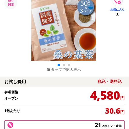
残り
983
8
タップで拡大表示
お試し費用
税込・送料込
4,580
参考価格
円
オープン
30.6
1包あたり
円
21
.2
ポイント還元