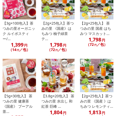
※パッケージ変更や商品リニューアル（成分など含む）等により、
参考の掲載画像や画像内のバーコードなど、お届け商品と多少異な
る場合がございます。
また、[新たな加工食品の原料原産地表示制度]の経過措置期間の終
【3g×100包入】茶
【2g×25包入】茶つ
【2g×25包入】 茶
つみの里オーガニッ
みの里 《国産》は
つみの里 国産 はち
了により、商品詳細内に記載の原産国・原材料の表記が旧表記の場
ク ルイボスティ
ちみつ 柚子緑茶
みつ マスカット...
合がございます。
1,798
ー/...
テ...
円
あらかじめご了承いただいた上でお申込みください。なお、本理由
1,399
1,798
（72
／包）
円
円
円
によるお申込み後のキャンセル・返品交換は対応いたしかねます。
（14
／包）
（72
／包）
円
円
【お支払いについて】
※送料はお試し費用に含まれております。
※d払い、PayPay、au PAY、au PAY（auかんたん決済）、ソフトバ
ンクまとめて支払い、楽天ペイ、メルペイ、AEON Pay、Amazon
Payでお支払いの場合、決済のため外部サイトへ遷移します。
※予約商品は決済手段ごとに定められた決済期限日にお支払いを完
了することがございます。ご了承いただいたうえでお申し込みくだ
【5g×30包入】 茶
【3.8g×20包入】 茶
【2g×25包入】茶つ
さい。
つみの里 健康茶
つみの里 水出し 和
みの里 《国産 》は
《国産》 プーアル
紅茶 巨峰 ...
ちみつ レモンティ...
1,804
1,813
茶...
【配送伝票番号について】
円
円