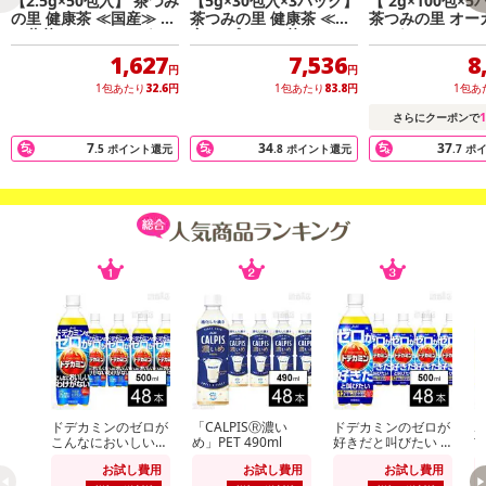
【2.5g×50包入】 茶つみ
【5g×30包入×3パック】
【 2g×100包×
の里 健康茶 ≪国産≫ 桑
茶つみの里 健康茶 ≪国
茶つみの里 オー
の葉茶 ティーバッグ ノ
産≫ プーアル茶 ティー
ク グリーンルイ
ンカフェイン
バッグ
ィー ティーバッ
1,627
7,536
8
円
円
1包あたり
32.6
円
1包あたり
83.8
円
1包あ
1
さらにクーポンで
7
34
37
.5
ポイント還元
.8
ポイント還元
.7
ポ
ドデカミンのゼロが
「CALPISⓇ濃い
ドデカミンのゼロが
ホ
こんなにおいしいわ
め」PET 490ml
好きだと叫びたい P
玄
けがない PET 500ml
ET 500ml
お試し費用
お試し費用
お試し費用