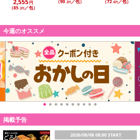
2,555
（90
／包）
（72
／包）
円
※配送形態がメール便の商品については、商品の発送完了後、配送
.2円
.6円
（85
／包）
.2円
伝票番号がマイページに表示されない場合もございます。
【配送日時の指定について】
今週のオススメ
※配送日時の指定が可能な商品の場合、商品によってご指定できる
配送日、配送時間が異なる可能性がございます。
カート機能をご利用の場合は、配送日時指定をご利用いただけませ
ん。
発送日カレンダー
掲載予告
2026/08/08 08:00 START