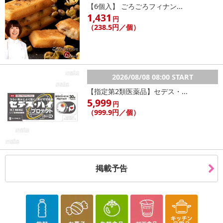
休業日
【6個入】 ごろごろフィナン...
1,431
円
■
その他共通および商品カテゴリー別注意事項（※必ずご確認くだ
（238.5円／個）
さい）
こちらの情報は
2026年07月09日
時点での情報となります。
2026/08/08 08:00 START
【指定第2類医薬品】セデス・...
5,999
円
（999.9円／個）
掲載予告