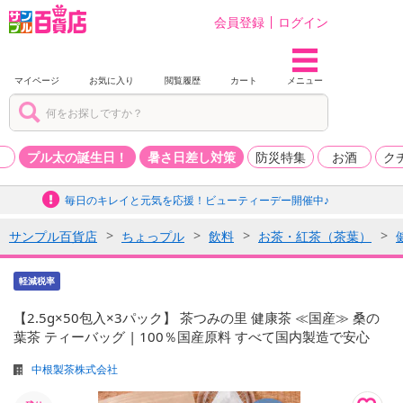
会員登録
ログイン
マイページ
お気に入り
閲覧履歴
カート
メニュー
品
プル太の誕生日！
暑さ日差し対策
防災特集
お酒
ク
毎日のキレイと元気を応援！ビューティーデー開催中♪
サンプル百貨店
ちょっプル
飲料
お茶・紅茶（茶葉）
軽減税率
【2.5g×50包入×3パック】 茶つみの里 健康茶 ≪国産≫ 桑の
葉茶 ティーバッグ | 100％国産原料 すべて国内製造で安心
中根製茶株式会社