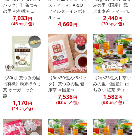
【煮出して】
パック）】 茶つみ
スティー＋HARIO
みの里《国産》 黒
お水800mlから1000mlにティーバッグ1個を入れ、火にかけて沸
の里 ≪有機≫ ...
フィルターインボト
ごま麦茶 ティーバ...
かし、沸騰後は3分から5分を目安に煮出してください。
7,033
2,440
ル・...
円
円
4,660
（46
／包）
（30
／包）
円
.9円
.5円
※湯量や抽出時間を調節し、お好みの濃さでお召し上がりくださ
い。
・その他商品仕様：ティーバッグの素材は不織布（無漂白）、形状
は糸なし三角テトラ型となります。
・注意事項：高温多湿を避けて保存して下さい。
注意事項
【80g】茶つみの里
【5g×30包入×3パッ
【2g×25包入】茶つ
《有機》粉末ほうじ
ク】 茶つみの里 健
みの里 《国産》 は
【賞味・消費期限のある商品について】
茶 オーガニック
康茶 ≪国産≫ ...
ちみつ 紅茶 ティ...
商品到着時点でのお日持ち期間は、配送日数などにより異なります
7,536
1,582
静...
円
円
のでご了承ください。
1,170
（83
／包）
（63
／包）
円
.8円
.3円
（14
／g）
.7円
【キャンセルについて】
※お申込み後のキャンセルはお受けできません。
記載されている内容を必ずご確認いただき、お届けする商品セット
にご納得いただきましたうえでお申し込みください。