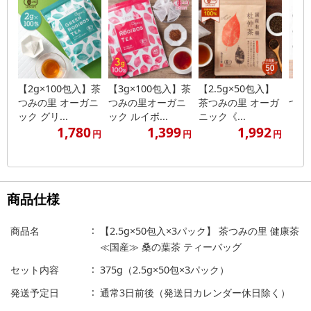
【2g×100包入】茶
【3g×100包入】茶
【2.5g×50包入】
【3g
つみの里 オーガニ
つみの里オーガニ
茶つみの里 オーガ
つみ
ック グリ...
ック ルイボ...
ニック《...
《国産
1,780
1,399
1,992
円
円
円
商品仕様
商品名
【2.5g×50包入×3パック】 茶つみの里 健康茶
≪国産≫ 桑の葉茶 ティーバッグ
セット内容
375g（2.5g×50包×3パック）
発送予定日
通常3日前後（発送日カレンダー休日除く）