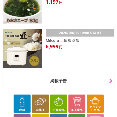
1,197
円
発送日カレンダー
2026/08/06 10:00 START
Milcora 土鍋風 炊飯...
6,999
円
休業日
掲載予告
■
その他共通および商品カテゴリー別注意事項（※必ずご確認くだ
さい）
こちらの情報は
2026年07月09日
時点での情報となります。