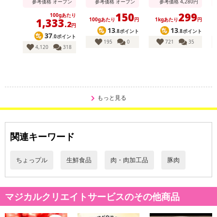
参考価格
オープン
参考価格
オープン
参考価格
4,280
円
150
299
100gあたり
1,333
100gあたり
円
1kgあたり
円
.2
円
13
13
.8ポイント
.8ポイント
37
.0ポイント
195
0
721
35
4,120
318
もっと見る
関連キーワード
ちょっプル
生鮮食品
肉・肉加工品
豚肉
マジカルクリエイトサービスのその他商品