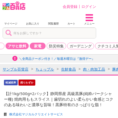
会員登録
ログイン
マイページ
お気に入り
閲覧履歴
カート
メニュー
品
アサヒ飲料
家電
防災特集
ガーデニング
クチコミ人
＼全商品クーポン付き！／毎週木曜日は『激得デー』
サンプル百貨店
ちょっプル
生鮮食品
肉・肉加工品
豚
軽減税率
残りわずか
【計1kg/500g×2パック】静岡県産 高級黒豚(純粋バークシャ
ー種) 焼肉用ももスライス | 歯切れのよい柔らかい食感とコク
のある味わいと濃厚な旨味！黒豚特有のさっぱりな脂！
株式会社マジカルクリエイトサービス