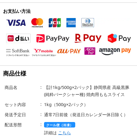
お支払い方法
商品仕様
商品名
【計1kg/500g×2パック】静岡県産 高級黒豚
(純粋バークシャー種) 焼肉用ももスライス
セット内容
1kg（500g×2パック）
発送予定日
通常7日前後（発送日カレンダー休日除く）
配送形態
クール便（冷凍）
詳細は
こちら