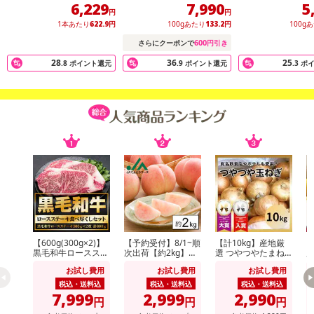
60g×10本
い】
6,229
7,990
5
円
円
1本あたり
622.9
円
100gあたり
133.2
円
100g
600
さらにクーポンで
円引き
28
36
25
.8
ポイント還元
.9
ポイント還元
.3
ポ
【600g(300g×2)】
【予約受付】8/1~順
【計10kg】産地厳
【
黒毛和牛ロースステ
次出荷【約2kg】山
選 つやつやたまね
ーキ
形県産白桃(品種・
ぎ
（
お試し費用
お試し費用
お試し費用
玉数おまかせ)※ご家
庭用
税込・送料込
税込・送料込
税込・送料込
7,999
2,999
2,990
円
円
円