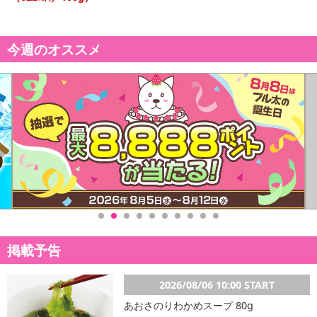
によるお申込み後のキャンセル・返品交換は対応いたしかねます。
【お支払いについて】
今週のオススメ
※送料はお試し費用に含まれております。
※d払い、PayPay、au PAY、au PAY（auかんたん決済）、ソフトバ
ンクまとめて支払い、楽天ペイ、メルペイ、AEON Pay、Amazon
Payでお支払いの場合、決済のため外部サイトへ遷移します。
※予約商品は決済手段ごとに定められた決済期限日にお支払いを完
了することがございます。ご了承いただいたうえでお申し込みくだ
さい。
【配送伝票番号について】
※配送形態がメール便の商品については、商品の発送完了後、配送
伝票番号がマイページに表示されない場合もございます。
掲載予告
【配送日時の指定について】
※配送日時の指定が可能な商品の場合、商品によってご指定できる
配送日、配送時間が異なる可能性がございます。
2026/08/06 10:00 START
カート機能をご利用の場合は、配送日時指定をご利用いただけませ
あおさのりわかめスープ 80g
ん。