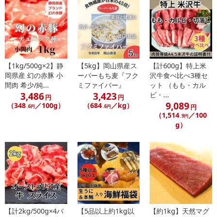
●全国の主要ブランド豚を対象に行われた調査でもバイヤーからトッ
プランクの評価を受けた黒豚は、「歯切れがよく柔らかい」、「肉
質がしまりジューシー」、「甘味を感じ旨みが多い」、「脂がべと
【1kg/500g×2】静
【5kg】岡山県産ス
【計600g】特上米
つかずさっぱりしている」のが特徴です。
岡県産 幻の赤豚 小
ーパーもち麦『フク
沢牛食べ比べ3種セ
間肉 希少/純...
ミファイバー』
ット （もも・カル
3,486
3,423
●白豚に比べ旨味成分は3.7倍、甘味成分は6.7倍という研究結果で科
ビ・...
円
円
9,089
（348
／100g）
（684
／kg）
学的にもその美味しさは証明されています。
円
.6円
.6円
（1,514
／100
.9円
g）
●希少な黒豚を是非ご堪能下さい。
●焼き肉用大判スライスとなります。
●豚肉らしいコクは牛肉に負けないと言われるほど豊かな旨みがあ
り、黒豚本来の深い風味・コクを味わえます。
●黒豚とは：純粋なバークシャー種の豚だけを 「黒豚」 と呼びま
【計2kg/500g×4パ
【5品以上約1kg以
【約1kg】天然マグ
す。 値段が高いのは肥育の期間が長いからです。 「バークシャー種