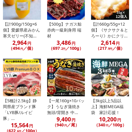
・お召し上がり方：解凍し焼肉・BBQ等でお召し上がり頂けます。
注意事項
【計900g/150g×6
【500g】ナガス鯨
【計660g/55g×12
個】愛媛県産みかん
赤肉一級刺身用 端
個】《サクサク＆と
【賞味・消費期限のある商品について】
寒天ゼリー(不知...
材
ろーり》かにクリ...
商品到着時点でのお日持ち期間は、配送日数などにより異なります
2,964
3,486
2,614
円
円
円
のでご了承ください。
（494
／個）
（697
／100g）
（217
／個）
円
.2円
.9円
【キャンセルについて】
※お申込み後のキャンセルはお受けできません。
記載されている内容を必ずご確認いただき、お届けする商品セット
にご納得いただきましたうえでお申し込みください。
※パッケージ変更や商品リニューアル（成分など含む）等により、
参考の掲載画像や画像内のバーコードなど、お届け商品と多少異な
る場合がございます。
【5種計2.5kg】静
【一尾160g×10パッ
【3kg以上5品以
岡県産ブランド豚
ク】うなぎ蒲焼き
上】海鮮MEGA福
また、[新たな加工食品の原料原産地表示制度]の経過措置期間の終
「LYB豚/ルイビ
無頭/背開き 中...
袋 家計応援！
了により、商品詳細内に記載の原産国・原材料の表記が旧表記の場
9,400
10,200
豚」...
円
円
合がございます。
15,564
（940
／尾）
（340
／100g）
円
円
円
あらかじめご了承いただいた上でお申込みください。なお、本理由
（622
／100g）
.6円