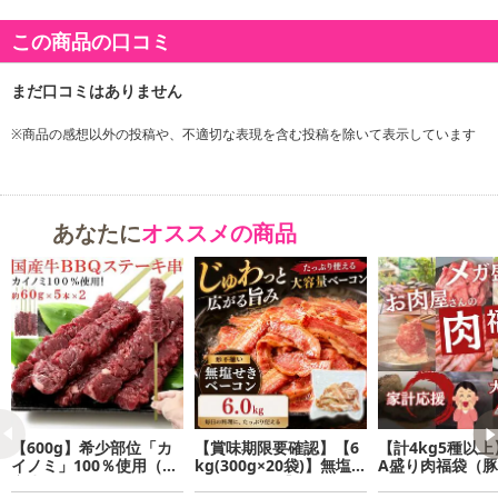
商品詳細
この商品の口コミ
※商品の感想以外の投稿や、不適切な表現を含む投稿を除いて表示しています
あなたに
オススメの商品
【600g】希少部位「カ
【賞味期限要確認】【6
【計4kg5種以上
イノミ」100％使用（国
kg(300g×20袋)】無塩せ
A盛り肉福袋（
産牛）BBQステーキ串約
きベーコン 【形不揃
肉・鶏肉・馬肉