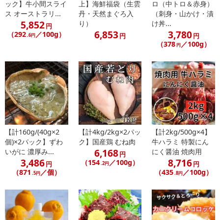
ック】牛小間スライ
上】海鮮福袋（生雲
ロ（中トロ＆赤身）
は黒豚独特の肉質をそ こなわないよう、他の品種と交配せずに育 て
ス オーストラリ...
丹・天然まぐろ入
（刺身・山かけ・漬
ます。 国産・外国産を問わずに、 純粋のバー クシャー種のみを
5,852
り）
け丼...
円
6,853
3,780
「黒豚」 と表示して います。
（292
／100g）
円
円
.6円
（378
／100g）
円
●黒豚の特徴：肉は繊維が細かく柔らかく、 肉は光沢と弾力に富
み、保水性が高く肉がよくしまっています。
脂肪の融ける温度が高く、べとつかず、さっぱりしています。 うま
みを引き出すアミノ酸の含有量が多いため、おいしく特有の小味が
あります。
【内容量】もも500g×2パック
【計160g/(40g×2
【計4kg/2kg×2パッ
【計2kg/500g×4】
【原材料】静岡県産黒豚/バークシャー
個)×2パック】ずわ
ク】国産鶏 むね肉
牛ハラミ 特製にん
【賞味期限】出荷より3か月以上
6,168
いがに 濃厚み...
にく醤油 焼肉用
円
【保存】-18℃以下で保存
3,486
8,716
（154
／100g）
円
円
.2円
（871
／個）
（435
／100g）
.5円
.8円
・賞味期限：出荷より3か月以上
・原産国（最終加工地）：静岡県
・原材料/材質/素材：黒豚
・アレルギー表示：豚