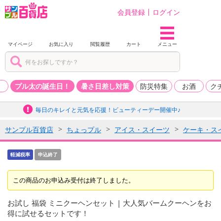
会員登録
ログイン
マイページ
お気に入り
閲覧履歴
カート
メニュー
品
プル太の誕生日！
暑さ日差し対策
防災特集
お酒
ク
毎日のキレイと元気を応援！ビューティーデー開催中♪
サンプル百貨店
ちょっプル
アイス・スイーツ
ケーキ・ス
軽減税率
申込終了
この商品のお申込み受付は終了しました。
お試し 福袋 ミニクーヘンセット | 大人気バームクーヘンをお
得に試せるセットです！