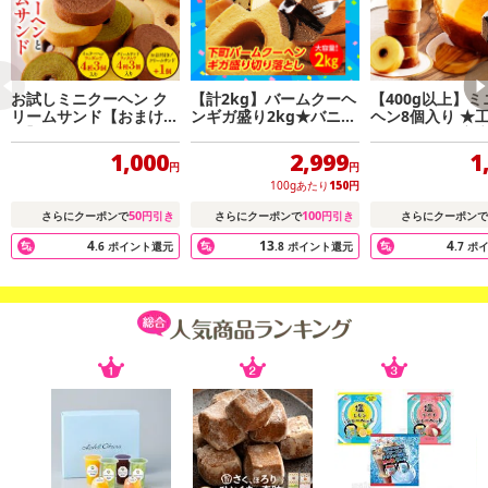
お試しミニクーヘン ク
【計2kg】バームクーヘ
【400g以上】
リームサンド【おまけ付
ンギガ盛り2kg★バニラ
ヘン8個入り ★工場長の
き】
500gと工場長のおまか
せ1500g※ご家庭用 E
1,000
2,999
1
円
円
100gあたり
150
円
50
100
さらにクーポンで
円引き
さらにクーポンで
円引き
さらにクーポンで
4
13
4
.6
ポイント還元
.8
ポイント還元
.7
ポ