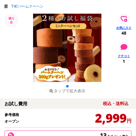
下町バームクーヘン
残り
0
48
1
タップで拡大表示
お試し費用
税込・送料込
2,999
参考価格
円
オープン
13