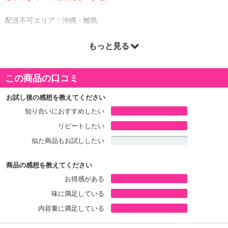
配送不可エリア：沖縄・離島
■配送方法・時期
もっと見る
・配送会社：ヤマト運輸、佐川急便
・配送形態：通常配送
この商品の口コミ
・配送日時の指定：「発送予定日」に配送日指定の記載がある場合
に、ご利用可能です。
お試し後の感想を教えてください
※発送予定日は到着日ではありません。
知り合いにおすすめしたい
・商品は「下町バームクーヘン」より出荷します。
リピートしたい
似た商品もお試ししたい
商品詳細
商品の感想を教えてください
こちらは、ミニクーヘンセットのページです。
お得感がある
味に満足している
内容量に満足している