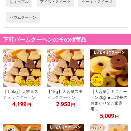
ちょっプル
アイス・スイーツ
ケーキ・スイーツ
バウムクーヘン
下町バームクーヘンのその他商品
【1.5kg】大容量ス
【1kg】大容量ステ
【大容量】ミニクー
ティッククーヘン
ィッククーヘン
ヘン2kg ★工場長の
4,199
2,950
おまかせ※ご家庭
円
円
用...
5,009
円