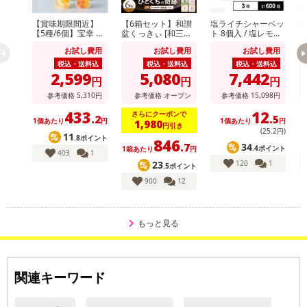
【賞味期限間近】
【6箱セット】和讃
塩ライチシャーベッ
【5種/6個】宝幸 ホ
盆くっきぃ [和三盆/
ト 8個入 / 塩レモン
テルオークラフルー
きなこ/抹茶/ばにら/
シャーベット 8個入
り
お試し費用
お試し費用
お試し費用
ツゼリーセレクショ
木の実/黒糖]
/ フローズンドリン
ン
クミックス コーラ
税込・送料込
税込・送料込
税込・送料込
＆ソーダ 14個入
2,599
5,080
7,442
円
円
円
参考価格
5,310
円
参考価格
オープン
参考価格
15,098
円
433
12
さらにクーポンで
.2
.5
1個あたり
円
1個あたり
円
1,980
円引き
(25
.2
円)
11
.8ポイント
846
34
.7
.4ポイント
1箱あたり
円
403
1
120
1
23
.5ポイント
900
12
もっと見る
関連キーワード