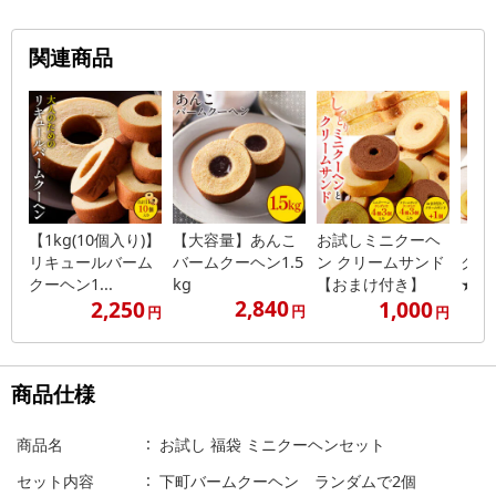
関連商品
【1kg(10個入り)】
【大容量】あんこ
お試しミニクーヘ
【4
リキュールバーム
バームクーヘン1.5
ン クリームサンド
クー
クーヘン1...
kg
【おまけ付き】
★工場
2,840
2,250
1,000
円
円
円
商品仕様
商品名
お試し 福袋 ミニクーヘンセット
セット内容
下町バームクーヘン ランダムで2個