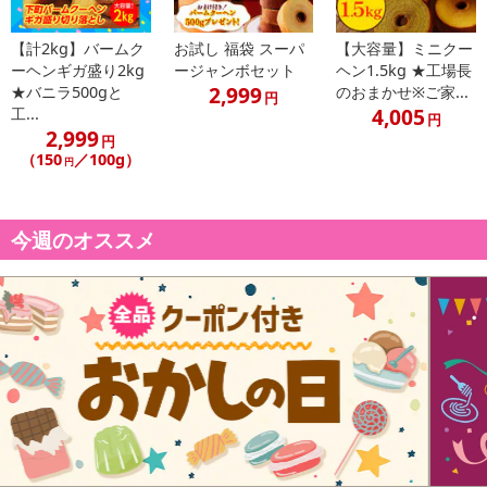
【計2kg】バームク
お試し 福袋 スーパ
【大容量】ミニクー
ーヘンギガ盛り2kg
ージャンボセット
ヘン1.5kg ★工場長
2,999
★バニラ500gと
のおまかせ※ご家...
円
4,005
工...
円
2,999
円
（150
／100g）
円
今週のオススメ