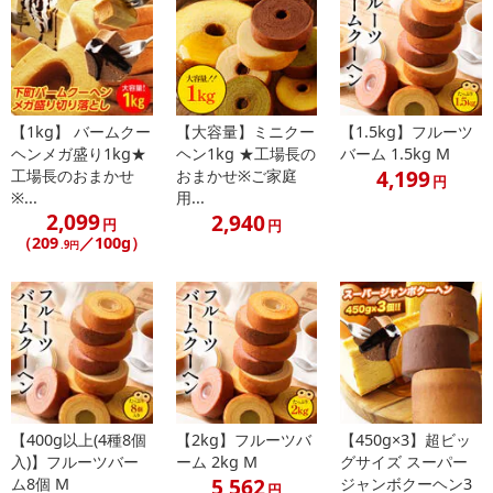
【1kg】 バームクー
【大容量】ミニクー
【1.5kg】フルーツ
ヘンメガ盛り1kg★
ヘン1kg ★工場長の
バーム 1.5kg M
4,199
工場長のおまかせ
おまかせ※ご家庭
円
※...
用...
2,099
2,940
円
円
（209
／100g）
.9円
【400g以上(4種8個
【2kg】フルーツバ
【450g×3】超ビッ
入)】フルーツバー
ーム 2kg M
グサイズ スーパー
5,562
ム8個 M
ジャンボクーヘン3
円