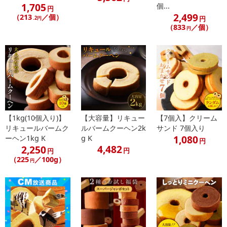
1,705
個...
円
2,499
（213
／個）
円
.2円
（833
／個）
円
【1kg(10個入り)】
【大容量】リキュー
【7個入】クリーム
リキュールバームク
ルバームクーヘン2k
サンド 7個入り
1,080
ーヘン1kg K
g K
円
4,482
2,250
円
円
（225
／100g）
円