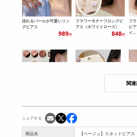
揺れるパールが可愛いリン
フラワーモチーフロングピ
フラ
グピアス
アス（ホワイトローズ）
ピア
989
848
イ...
円
円
関連
3wayパールピアス
ハートピアス ゴールド
【ゴ
915
943
円
円
ス5
シェアする
商品名
【ベージュ】スタッドピアス