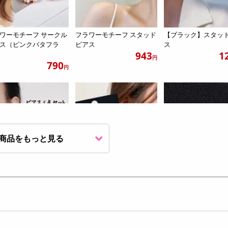
ワーモチーフ サークル
フラワーモチーフ スタッド
【ブラック】スタッ
ス（ピンクバタフラ
ピアス
ス
943
1
円
790
円
商品をもっと見る
ールド】スタッドピア
【12ペアセット】シンプル
【シルバー】一粒パ
点セット
ストーン スタッドピアス
アス
1041
1013
円
円