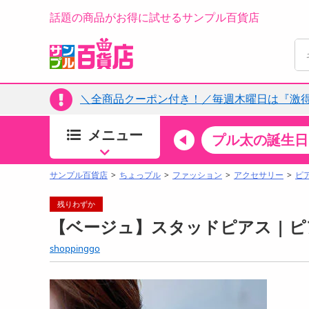
話題の商品がお得に試せるサンプル百貨店
＼全商品クーポン付き！／毎週木曜日は『激
メニュー
ちょっプルカテゴリ
キッチン・日用品
食品
プル太の誕生日
すべ
食品・調味料
サンプル百貨店
ちょっプル
ファッション
アクセサリー
ピ
生鮮食品
残りわずか
加工食品
【ベージュ】スタッドピアス | 
お菓子
shoppinggo
アイス・スイーツ
飲料
08月07日08時00分 ～
08月07日08時00
お酒
ょっプル
ちょっプル
126
0