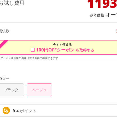
119
料理の素
ナッツ・ドライフルーツ
栄養ドリンク・エナジードリンク
チューハイ・カクテル
洗剤ギフト
ヘルスケア・衛生用品
健康グッズ
インテリア雑貨
時計
記録メディア・メモリーカード
マタニティ
お試し費用
ツブラウニー
香るAroma Brew Tea ほうじ茶×カモミール
【30個
乾物・海苔・粉物
ゼリー・プリン
お茶・紅茶（茶葉）
ノンアルコール飲料
その他 洗剤
キッチン雑貨・食器・消耗品
アウトドア・イベント用品・DIY・工具
アクセサリー
その他 ベビー・キッズ・マタニティ
スマートフォン・携帯電話・タブレットアクセ
9g(5包入) / ジャスミン茶×ホワイトリリー 9
卵にこだ
店舗
オー
リー
参考価格
g(5包入)
カレー・シチュー
和菓子
コーヒー(豆・インスタント）
ビール・ワイン・お酒ギフト
調理器具・鍋・包丁
その他 インテリア・家具
ファッション雑貨
電池
供数 998
提供数 481
店舗情報
食品ギフト
おつまみ
ココア・チョコレート飲料
その他 アルコール飲料
弁当箱・水筒・弁当グッズ
下着・ルームウェア
電球・蛍光灯・照明
費用
お試し費用
提供数
300
2,964
円
円
今すぐ使える
オープン
13,824
格
参考価格
円
100円OFFクーポン
を取得する
1,650
14
り
1杯あたり
.9
円
円
※クーポン適用後の費用は決済画面で確認できます
カラー
ブラック
ベージュ
5
ポイント
.4