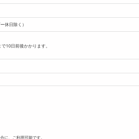
ダー休日除く）
ールド】揺れるパール
【ホワイト】揺れるハート
【ホワイト】小さめ
で10日前後かかります。
ス
ピアス
ー 揺れるロングピア
777
693
円
円
場合に、ご利用可能です。