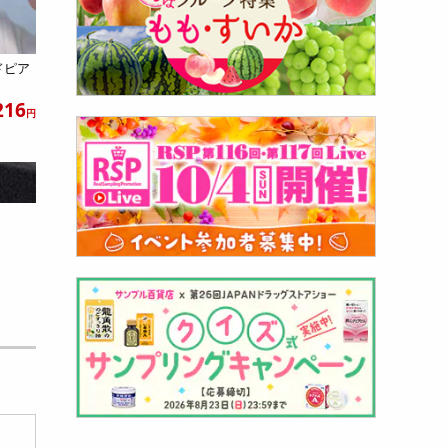
ドピア
216
円
ールピ
693
円