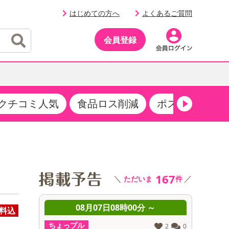
はじめての方へ
よくあるご質問
会員登録
クチコミ人気
食品ロス削減
ポストにお届け
イベント
・サプリメント
品
・収納・寝具
マタニティ
ケア
イベント最新情報（RSPほか）
その他 食品
製菓・製パン材料
飲料ギフト
生活雑貨
メンズ
AV機器
クーポン
その他 お菓子・スイーツ
その他 飲料
スポーツ・アウトドア用品
ベビー・キッズ
その他 家電
商品限定クーポン
167
＼
／
ただいま
件
介護用品
レッグウェア
その他 キッチン・日用品
その他 ファッション
サンプリング
08月07日08時00分 ～
08月07日08時00分 ～
料込
抽選サンプル
ル
ちょっプル
2
0