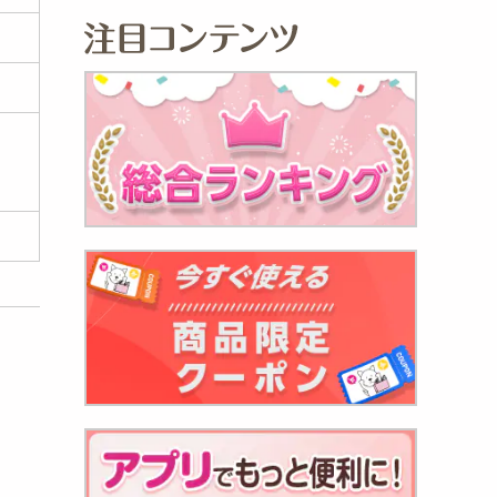
フラワ
ス
832
円