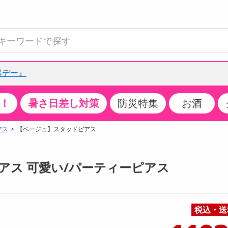
得デー』
！
暑さ日差し対策
防災特集
お酒
て見る
特設コーナー
食品・調味料
生鮮食品
お菓子
アイス・スイーツ
飲料
お酒
洗剤
キッチン・日用品
健康・ダイエット
医薬品・医薬部外
インテリア・家具
ファッション
家電
ベビー・キッズ・
ペット用品
加工食品
ヘアケア・ボディ
ビューティーケア
特集一覧
アス
【ベージュ】スタッドピアス
全国うまいもの博
米・雑穀
肉・肉加工品
スナック菓子
アイスクリーム・シャーベット
水・ミネラルウォーター・炭酸水
ビール・発泡酒・新ジャンル
キッチン・台所用洗剤
掃除用具
健康食品・飲料
第二類医薬品
収納用品
トップス
生活家電
ベビーおむつ・トイレ用品
犬用品
カップ麺・乾麺・パスタ
ヘアケア・スタイリング
スキンケア・基礎化粧品
クチコミで選ばれた人気商品
パン・シリアル・コーンフレーク
魚介類・シーフード・水産加工品
クッキー・クラッカー
ケーキ・スイーツ
お茶・紅茶（ソフトドリンク）
ワイン
洗濯用洗剤・柔軟剤・漂白剤
洗濯用品
ダイエット
指定第二類医薬品
寝具・布団
ボトムス
キッチン家電
授乳グッズ
猫用品
インスタント・レトルト・冷凍食品・惣菜
ボディケア
ベースメイク・メイクアップ・ネイル
ピアス 可愛い/パーティーピアス
チーズ・ヨーグルト・乳製品・卵
フルーツ・果物・果物加工品
キャンディ・ガム・タブレット
お菓子・スイーツギフト
コーヒー（ソフトドリンク）
日本酒・焼酎
バス・お風呂用洗剤
トイレ・バス用品
サプリメント
第三類医薬品
マット・カーペット・クッション
シューズ
冷房・暖房器具・空調
食事グッズ
その他 ペット用品
ナチュラル・オーガニックコスメ
ポイント
調味料・ドレッシング・油
野菜・きのこ
せんべい・米菓
果実・野菜・清涼・乳飲料
洋酒・リキュール
トイレ用洗剤
タオル
美容サプリメント・ドリンク
医薬部外品
テーブル・デスク・カウンター
バッグ
美容・健康家電
ベビー用品・雑貨
香水・アロマ
分 ～
08月07日08時00分 ～
ポイント履歴
税込・送
缶詰・瓶詰・ジャム・はちみつ
ミールキット
チョコレート
トクホ
果実酒・梅酒
住居用洗剤
日用品
スポーツサプリメント・ドリンク
チェア・ソファ
財布・小物
パソコン・プリンター・パソコン周辺機器
家具・寝具
ちょっプル
ちょっプ
ちょっプルポイントとは？
18
0
978
8