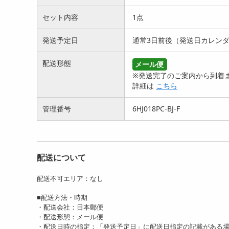
セット内容
1点
発送予定日
通常3日前後（発送日カレン
配送形態
メール便
ホワイトパールピアス
2wayパールピアス スクエ
【ゴ
849
※発送完了のご案内から到着ま
円
アフレーム
ピア
詳細は
こちら
970
円
管理番号
6HJ018PC-BJ-F
配送について
配送不可エリア：なし
■配送方法・時期
【四角】シンプルピアス 3
・配送会社：日本郵便
ペアセット
・配送形態：メール便
1099
円
・配送日時の指定：「発送予定日」に配送日指定の記載がある