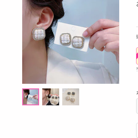
洗剤
roma Brew Tea ほうじ茶×カモミール
【2個】 ごろごろナッツナッ
キッチン・日用品
5包入) / ジャスミン茶×ホワイトリリー 9
包入)
ヘアケア・ボディケア
提供数 94
提
ビューティーケア
お試し費用
お試し
4,834
3,
円
健康・ダイエット・サプリメント
医薬品・医薬部外品
20,736
参考価格
参考価
円
インテリア・家具・収納・寝具
16
1杯あたり
1本あた
.2
円
ファッション
家電
ベビー・キッズ・マタニティ
ペット用品
クーポン・資格・学習
掲載予告