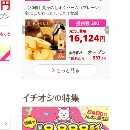
3
円
初回トライアル
】黄身のしずくバーム（プレーン）
【3種/計12個】黄身が濃い！贅沢
サ
わったしっとり食感
身のしずくバーム』3種堪能セット
プン
ン・抹茶・ココア）
提供数 300
提供数 
お試し費用
お試し費用
6
残り
16,124
6,86
円
オープン
参考価格
参考価格
537
1個あたり
1個あたり
.5
円
もっと見る