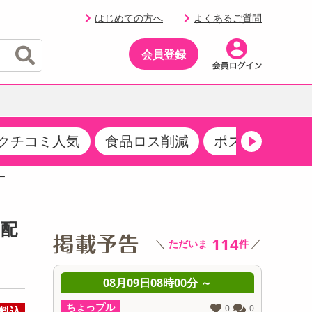
はじめての方へ
よくあるご質問
会員登録
クチコミ人気
食品ロス削減
ポストにお届け
イベント
・サプリメント
品
・収納・寝具
マタニティ
ケア
イベント最新情報（RSPほか）
ー
その他 食品
製菓・製パン材料
飲料ギフト
生活雑貨
メンズ
AV機器
クーポン
その他 お菓子・スイーツ
その他 飲料
スポーツ・アウトドア用品
ベビー・キッズ
その他 家電
を配
商品限定クーポン
114
＼
／
ただいま
件
介護用品
レッグウェア
その他 キッチン・日用品
その他 ファッション
サンプリング
 ～
08月09日08時00分 ～
0
抽選サンプル
ちょっプル
ちょっプ
0
0
0
0
料込