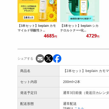
【3本セット】beplain カモ
【3本セット】beplain シカ
マイルド弱酸性ト...
テロルトナー<化...
4685
4729
円
円
シェアする
商品名
【2本セット】beplain カ
セット内容
200ml×2本
発送予定日
通常3日前後（発送日カレン
配送形態
通常配送
詳細は
こちら