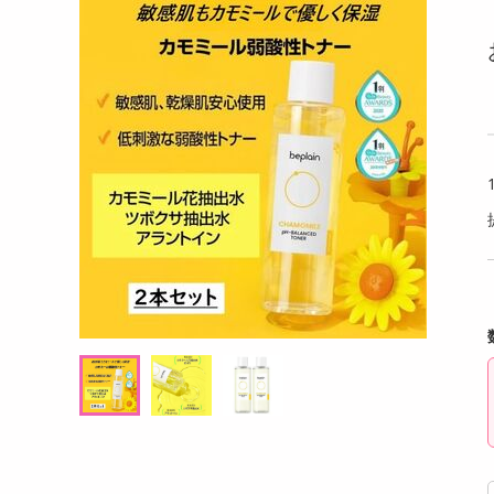
洗剤
アイス 80g
ロータス ビスコフサンド ビスコフクリーム
【4本
キッチン・日用品
110g
ルビー
ヘアケア・ボディケア
提供数 55
提供数 55
ビューティーケア
試し費用
お試し費用
,766
3,021
円
円
健康・ダイエット・サプリメント
医薬品・医薬部外品
7,698
4,147
考価格
参考価格
円
円
インテリア・家具・収納・寝具
132
251
本あたり
1袋あたり
.4
.8
円
円
ファッション
家電
ベビー・キッズ・マタニティ
ペット用品
クーポン・資格・学習
掲載予告