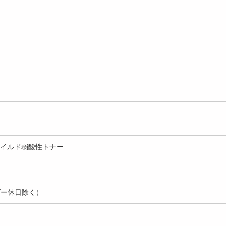
モマイルド弱酸性トナー
ダー休日除く）