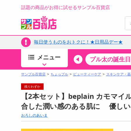
話題の商品がお得に試せるサンプル百貨店
毎日使うものをおトクに！★日用品デー★
メニュー
ちょっプルカテゴリ
キッチン・日用品
食品
プル太の誕生日
すべ
食品・調味料
サンプル百貨店
ちょっプル
ビューティーケア
スキンケア・基
生鮮食品
残りわずか
加工食品
【2本セット】beplain カモマ
お菓子
合した潤い感のある肌に 優しい
アイス・スイーツ
おろしのあいま
飲料
00分 ～
08月09日08時00分 ～
お酒
ちょっプル
抽選
0
0
0
0