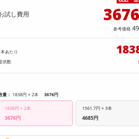
料理の素
ナッツ・ドライフルーツ
栄養ドリンク・エナジードリンク
チューハイ・カクテル
洗剤ギフト
ヘルスケア・衛生用品
健康グッズ
インテリア雑貨
時計
記録メディア・メモリーカード
マタニティ
367
】モンスター ウルトラファンタジー
【6個入】★新改良★ごろごろ
乾物・海苔・粉物
ゼリー・プリン
お茶・紅茶（茶葉）
ノンアルコール飲料
その他 洗剤
キッチン雑貨・食器・消耗品
アウトドア・イベント用品・DIY・工具
アクセサリー
その他 ベビー・キッズ・マタニティ
スマートフォン・携帯電話・タブレットアクセ
お試し費用
レッド 缶 355ml [抽選サンプル]
( ベリー )
店舗
リー
カレー・シチュー
和菓子
コーヒー(豆・インスタント）
ビール・ワイン・お酒ギフト
調理器具・鍋・包丁
その他 インテリア・家具
ファッション雑貨
電池
提供数 6
提供
49
店舗情報
参考価格
食品ギフト
おつまみ
ココア・チョコレート飲料
その他 アルコール飲料
弁当箱・水筒・弁当グッズ
下着・ルームウェア
電球・蛍光灯・照明
920
お試し費
参考価格
円
1,
183
1本あたり
参考価格
提供数
1個あた
数量：
1838円 × 2本
3676円
1838円 × 2本
1561.7円 × 3本
3676円
4685円