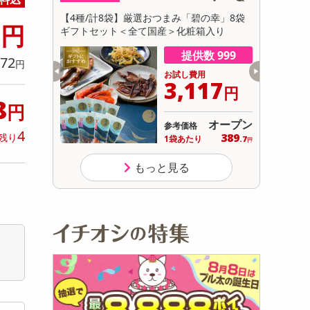
初回トライアル
6
フィナンシェ
【4種/計8袋】厳選おつまみ「碧の幸」8袋
【計650g
円
サ
ギフトセット＜全て国産＞化粧箱入り
数 9975
提供数 999
72
円
用
お試し費用
389
3,117
円
円
8
円
オープン
オープン
参考価格
4
231
389
残り
り
1袋あたり
.5
.7
円
円
もっと見る