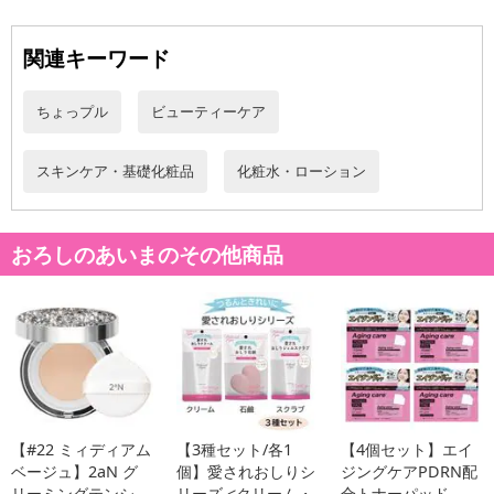
参考の掲載画像や画像内のバーコードなど、お届け商品と多少異な
る場合がございます。
関連キーワード
また、[新たな加工食品の原料原産地表示制度]の経過措置期間の終
了により、商品詳細内に記載の原産国・原材料の表記が旧表記の場
合がございます。
ちょっプル
ビューティーケア
あらかじめご了承いただいた上でお申込みください。なお、本理由
によるお申込み後のキャンセル・返品交換は対応いたしかねます。
スキンケア・基礎化粧品
化粧水・ローション
【お支払いについて】
※送料はお試し費用に含まれております。
おろしのあいまのその他商品
※d払い、PayPay、au PAY、au PAY（auかんたん決済）、ソフトバ
ンクまとめて支払い、楽天ペイ、メルペイ、AEON Pay、Amazon
Payでお支払いの場合、決済のため外部サイトへ遷移します。
発送日カレンダー
【#22 ミィディアム
【3種セット/各1
【4個セット】エイ
ベージュ】2aN グ
個】愛されおしりシ
ジングケアPDRN配
リーミングテンシ
リーズ <クリーム・
合トナーパッド