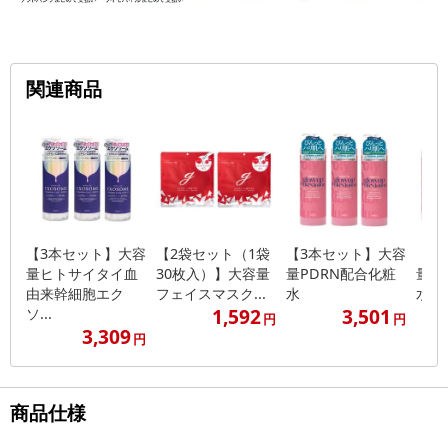
関連商品
【3本セット】大容
【2袋セット（1袋
【3本セット】大容
【4
量ヒトサイタイ血
30枚入）】大容量
量PDRN配合化粧
量P
由来幹細胞エク
フェイスマスク...
水
水
1,592
3,501
ソ...
円
円
3,309
円
商品仕様