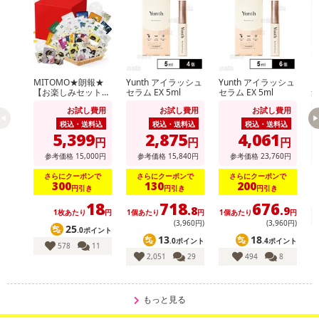
ことをおすすめします。
・注意事項：
お肌に異常が生じた場合、ご使用をおやめ頂き、専門家にご相談
されることをお勧めします。極端な高温または低温の場所、直射日
光のあたる場所には保管しないでください。
MITOMO★朗報★
Yunth アイラッシュ
Yunth アイラッシュ
天然由来成分を配合しておりますので、変色する場合があります
【お楽しみセット】
セラム EX 5ml
セラム EX 5ml
集中保湿マスクパッ
ク
が、品質には問題ございません。
お試し費用
お試し費用
お試し費用
ク100枚増量の300
枚セット！
税込・送料込
税込・送料込
税込・送料込
5,399
2,875
4,061
円
円
円
注意事項
参考価格
15,000
円
参考価格
15,840
円
参考価格
23,760
円
【賞味・消費期限のある商品について】
さらにクーポンで
さらにクーポンで
さらにクーポンで
300
130
200
円引き
円引き
円引き
商品到着時点でのお日持ち期間は、配送日数などにより異なります
18
718
676
のでご了承ください。
.8
.9
1枚あたり
円
1個あたり
円
1個あたり
円
(3,960円)
(3,960円)
25
.0ポイント
13
18
【キャンセルについて】
.0ポイント
.4ポイント
578
11
※お申込み後のキャンセルはお受けできません。
2,051
29
494
8
記載されている内容を必ずご確認いただき、お届けする商品セット
にご納得いただきましたうえでお申し込みください。
もっと見る
※パッケージ変更や商品リニューアル（成分など含む）等により、