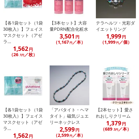
【各1袋セット（1袋
【3本セット】大容
テラヘルツ・光彩ダ
30枚入）】フェイス
量PDRN配合化粧水
イエットリング
3,501
1,999
マスクセット（アゼ
円
円
ラ...
（1,167
／本）
（1,999
／個）
円
円
1,562
円
（26
／枚）
.1円
【各1袋セット（1袋
「アパタイト・ヘマ
【2本セット】愛さ
30枚入）】フェイス
タイト」磁気ジュエ
れおしりクリーム
1,379
マスクセット（アゼ
リーネックレス
円
2,599
ラ...
（689
／本）
円
.5円
1,562
（2,599
／本）
円
円