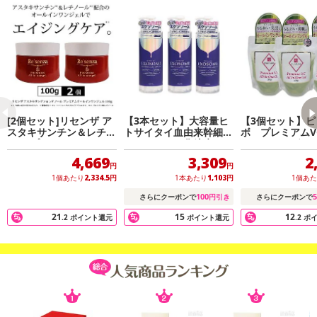
注目成分のエクソソーム（ヒトサイタイ血由来幹細胞エクソソー
ム）配合の大容量化粧水です。
それ以外にも、ビタミンC誘導体やヒアルロン酸・加水分解コラー
ゲン・さらに9種の植物由来成分を配合。
1本500mlと大容量なので、気になる箇所にバシャバシャとお使い頂
けます。
[2個セット]リセンザ ア
【3本セット】大容量ヒ
【3個セット】ピ
・原産国（最終加工地）：日本
スタキサンチン＆レチノ
トサイタイ血由来幹細胞
ボ プレミアムV
ール プレミアムオール
エクソソーム化粧水
ルインワンゲル
・原材料/材質/素材：水、グリセリン、PG、DPG、ソルビトール、
インワンジェル 100g
4,669
3,309
2
ベタイン、ヒト臍帯血細胞順化培養液、ヒトサイタイ血由来幹細胞
円
円
エクソソーム、パルミチン酸アスコルビルリン酸3Na、ヒアルロン
1個あたり
2,334.5
円
1本あたり
1,103
円
1個あ
酸Na、加水分解コラーゲン、トウキンセンカ花エキス、ゼニアオイ
100
5
さらにクーポンで
円引き
さらにクーポンで
花エキス、セイヨウノコギリソウエキス、カミツレ花エキス、セー
21
15
12
.2
ポイント還元
ポイント還元
.2
ポ
ジ葉エキス、セイヨウオトギリソウエキス、アルニカ花エキス、フ
ユボダイジュ花エキス、スギナエキス、BG、レシチン、水添レシチ
ン 、コレステロール 、トコフェロール、キサンタンガム、クエン
酸、クエン酸Na、1,2-ヘキサンジオール、フェノキシエタノール
・使用方法：朝晩の洗顔後に、適量を手に取り、お肌にやさしくな
じませてください。乾燥が気になるときは、重ねてご使用いただく