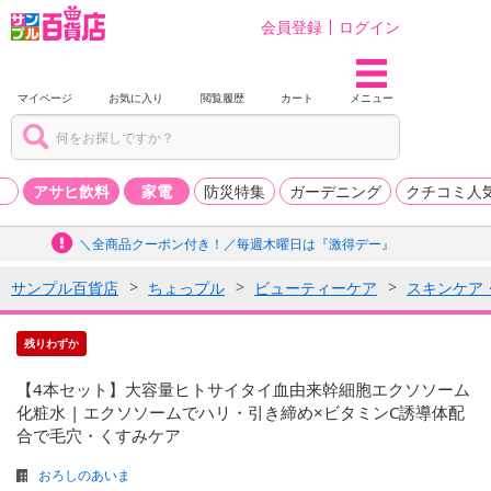
会員登録
ログイン
マイページ
お気に入り
閲覧履歴
カート
メニュー
品
アサヒ飲料
家電
防災特集
ガーデニング
クチコミ人
＼全商品クーポン付き！／毎週木曜日は『激得デー』
サンプル百貨店
ちょっプル
ビューティーケア
スキンケア
残りわずか
【4本セット】大容量ヒトサイタイ血由来幹細胞エクソソーム
化粧水 | エクソソームでハリ・引き締め×ビタミンC誘導体配
合で毛穴・くすみケア
おろしのあいま