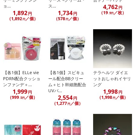
4,762
ョ...
ス...
円
1,892
1,734
（19
／枚）
円
円
.9円
（1,892
／個）
（578
／個）
円
円
休業日
■
その他共通および商品カテゴリー別注意事項（※必ずご確認くだ
さい）
こちらの情報は
2026年07月09日
時点での情報となります。
【各1個】ELLe vie
【各1個】スピキュ
テラヘルツ ダイエ
PDRN配合クッショ
ール配合BBクリー
ットおしゃれイヤリ
ンファンデ＋...
ム＋ヒト幹細胞配合
ング
1,999
1,998
UVパ...
円
円
2,554
（999
／個）
（1,998
／個）
円
.5円
円
（1,277
／個）
円