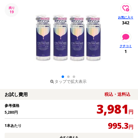
残り
19
342
1
タップで拡大表示
お試し費用
税込・送料込
3,981
参考価格
円
5,280
円
995.3
1本あたり
円
今すぐ使える