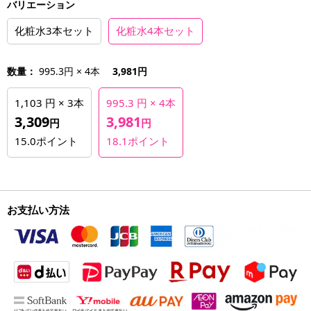
バリエーション
化粧水3本セット
化粧水4本セット
数量：
995.3円 × 4本
3,981円
1,103 円 × 3本
995.3 円 × 4本
3,309
3,981
円
円
15.0
ポイント
18.1
ポイント
お支払い方法