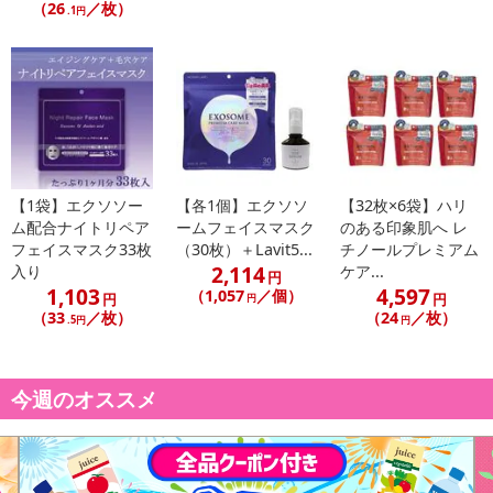
（26
／枚）
.1円
【1袋】エクソソー
【各1個】エクソソ
【32枚×6袋】ハリ
ム配合ナイトリペア
ームフェイスマスク
のある印象肌へ レ
フェイスマスク33枚
（30枚）＋Lavit5...
チノールプレミアム
2,114
入り
ケア...
円
1,103
4,597
（1,057
／個）
円
円
円
（33
／枚）
（24
／枚）
.5円
円
今週のオススメ