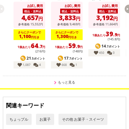
g / りんごヨーグル
シーチキン味 56g /
ト
アレルギー：乳成分、クルミ
お試し費用
お試し費用
お試し費用
ト風味 100g
ベビースターラーメ
ン コクうまチキン
税込・送料込
税込・送料込
税込・送料込
味 64g
4,657
3,833
3,192
円
円
円
本品製造工場では、卵、落花生、えび、かに、いか、小麦、大
参考価格
15,552
円
参考価格
9,469
円
参考価格
11,664
円
豆、牛肉、さけ、鶏肉、豚肉、りんご、アーモンド、オレンジ、キ
39
ウイフルーツ、ゼラチン、ごまを含む製品を製造しています。
さらにクーポンで
さらにクーポンで
.9
1個あたり
円
1,100
1,300
円引き
円引き
・お召し上がり方：そのままお召上がりいただけます。
(145
.8
円)
64
59
14
.7
.9
.7ポイント
1個あたり
円
1個あたり
円
(216円)
(148円)
450
0
注意事項
21
17
.5ポイント
.7ポイント
1,087
4
668
1
【賞味・消費期限のある商品について】
商品到着時点でのお日持ち期間は、配送日数などにより異なります
のでご了承ください。
もっと見る
【キャンセルについて】
※お申込み後のキャンセルはお受けできません。
関連キーワード
記載されている内容を必ずご確認いただき、お届けする商品セット
にご納得いただきましたうえでお申し込みください。
ちょっプル
お菓子
その他 お菓子・スイーツ
※パッケージ変更や商品リニューアル（成分など含む）等により、
参考の掲載画像や画像内のバーコードなど、お届け商品と多少異な