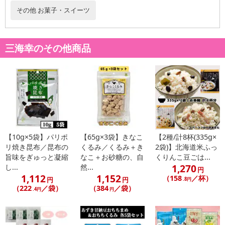
る場合がございます。
その他 お菓子・スイーツ
また、[新たな加工食品の原料原産地表示制度]の経過措置期間の終
了により、商品詳細内に記載の原産国・原材料の表記が旧表記の場
合がございます。
三海幸のその他商品
あらかじめご了承いただいた上でお申込みください。なお、本理由
によるお申込み後のキャンセル・返品交換は対応いたしかねます。
【お支払いについて】
※送料はお試し費用に含まれております。
※d払い、PayPay、au PAY、au PAY（auかんたん決済）、ソフトバ
ンクまとめて支払い、楽天ペイ、メルペイ、AEON Pay、Amazon
Payでお支払いの場合、決済のため外部サイトへ遷移します。
【10g×5袋】パリポ
【65g×3袋】きなこ
【2種/計8杯(335g×
※予約商品は決済手段ごとに定められた決済期限日にお支払いを完
リ焼き昆布／昆布の
くるみ／くるみ＋き
2袋)】北海道米ふっ
旨味をぎゅっと凝縮
なこ＋お砂糖の、自
くりんこ豆ごは...
了することがございます。ご了承いただいたうえでお申し込みくだ
1,270
し...
然...
さい。
円
1,112
1,152
（158
／杯）
円
円
.8円
（222
／袋）
（384
／袋）
.4円
円
【配送伝票番号について】
※配送形態がメール便の商品については、商品の発送完了後、配送
伝票番号がマイページに表示されない場合もございます。