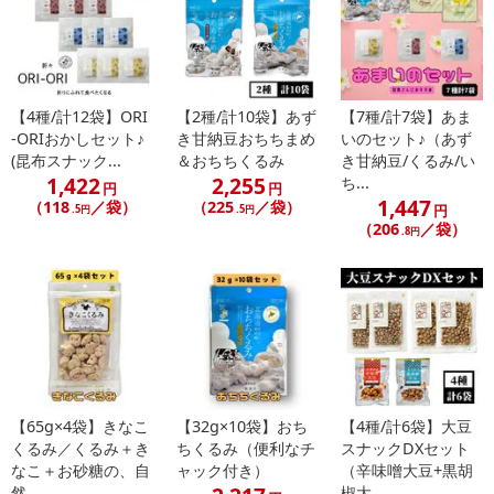
【配送日時の指定について】
※配送日時の指定が可能な商品の場合、商品によってご指定できる
配送日、配送時間が異なる可能性がございます。
カート機能をご利用の場合は、配送日時指定をご利用いただけませ
【4種/計12袋】ORI
【2種/計10袋】あず
【7種/計7袋】あま
ん。
-ORIおかしセット♪
き甘納豆おちちまめ
いのセット♪（あず
(昆布スナック...
＆おちちくるみ
き甘納豆/くるみ/い
1,422
2,255
ち...
円
円
発送日カレンダー
1,447
（118
／袋）
（225
／袋）
円
.5円
.5円
（206
／袋）
.8円
【65g×4袋】きなこ
【32g×10袋】おち
【4種/計6袋】大豆
休業日
くるみ／くるみ＋き
ちくるみ（便利なチ
スナックDXセット
なこ＋お砂糖の、自
ャック付き）
（辛味噌大豆+黒胡
然...
椒大...