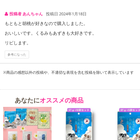
投稿者 あんちゃん
投稿日 2024年1月18日
もともと胡桃が好きなので購入しました。
おいしいです。くるみもあずきも大好きです。
リピします。
参考になった
※商品の感想以外の投稿や、不適切な表現を含む投稿を除いて表示しています
おちちまめ――風変わりな名前に皆様最初は戸惑われますが、いざ
あなたに
オススメの商品
試食していただくと大好評。まろやかで優しい甘みが後をひいて堪
らない！と、男女問わず人気を獲得し、ついには三海幸の看板商品
の一つと相成りました。
吟味に吟味を重ねた厳選素材です。お口に入れると、素材本来の優
しい甘みが穏やかに広がります。