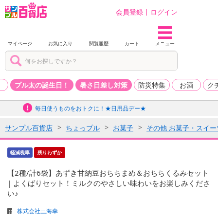
会員登録
ログイン
マイページ
お気に入り
閲覧履歴
カート
メニュー
品
プル太の誕生日！
暑さ日差し対策
防災特集
お酒
ク
毎日使うものをおトクに！★日用品デー★
サンプル百貨店
ちょっプル
お菓子
その他 お菓子・スイー
軽減税率
残りわずか
【2種/計6袋】あずき甘納豆おちちまめ＆おちちくるみセット
| よくばりセット！ミルクのやさしい味わいをお楽しみくださ
い♪
株式会社三海幸