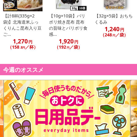
【計8杯(335g×2
【10g×10袋】パリ
【32g×5袋】おちち
袋)】北海道米ふっ
ポリ焼き昆布 昆布
くるみ
1,240
くりんこ昆布入り豆
の旨味とパリポリ食
円
ご...
感...
（248
／袋）
円
1,270
1,920
円
円
（158
／杯）
（192
／袋）
.8円
円
今週のオススメ