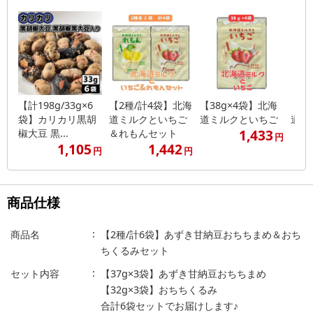
【計198g/33g×6
【2種/計4袋】北海
【38g×4袋】北海
【2
袋】カリカリ黒胡
道ミルクといちご
道ミルクといちご
道ミ
1,433
椒大豆 黒...
＆れもんセット
円
1,105
1,442
円
円
商品仕様
商品名
【2種/計6袋】あずき甘納豆おちちまめ＆おち
ちくるみセット
セット内容
【37g×3袋】あずき甘納豆おちちまめ
【32g×3袋】おちちくるみ
合計6袋セットでお届けします♪