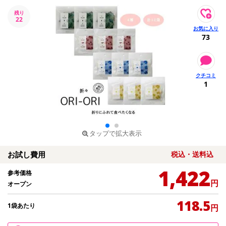
残り
22
73
1
タップで拡大表示
お試し費用
税込・送料込
1,422
参考価格
円
オープン
118.5
1袋あたり
円