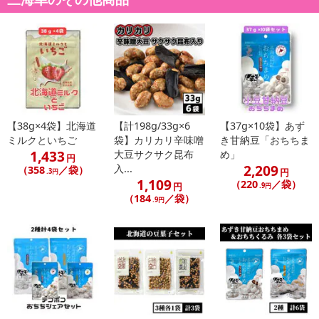
【お支払いについて】
※送料はお試し費用に含まれております。
※d払い、PayPay、au PAY、au PAY（auかんたん決済）、ソフトバ
ンクまとめて支払い、楽天ペイ、メルペイ、AEON Pay、Amazon
Payでお支払いの場合、決済のため外部サイトへ遷移します。
※予約商品は決済手段ごとに定められた決済期限日にお支払いを完
【38g×4袋】北海道
【計198g/33g×6
【37g×10袋】あず
了することがございます。ご了承いただいたうえでお申し込みくだ
ミルクといちご
袋】カリカリ辛味噌
き甘納豆「おちちま
さい。
1,433
大豆サクサク昆布
め」
円
2,209
入...
（358
／袋）
円
.3円
【配送伝票番号について】
1,109
（220
／袋）
円
.9円
※配送形態がメール便の商品については、商品の発送完了後、配送
（184
／袋）
.9円
伝票番号がマイページに表示されない場合もございます。
【配送日時の指定について】
※配送日時の指定が可能な商品の場合、商品によってご指定できる
配送日、配送時間が異なる可能性がございます。
カート機能をご利用の場合は、配送日時指定をご利用いただけませ
ん。