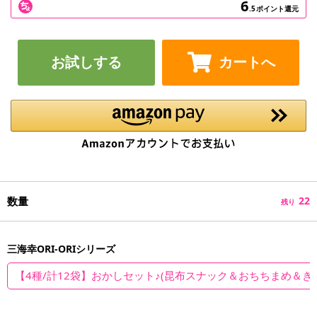
6
.5
ポイント還元
お試しする
カートへ
数量
22
残り
三海幸ORI-ORIシリーズ
【4種/計12袋】おかしセット♪(昆布スナック＆おちちまめ＆き