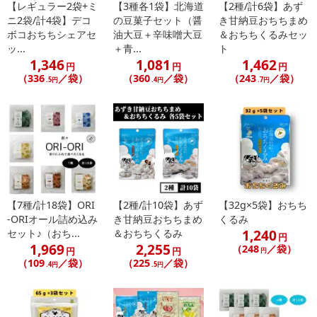
【レギュラー2袋+ミ
【3種各1袋】北海道
【2種/計6袋】あず
ニ2袋/計4袋】デコ
の豆菓子セット（醤
き甘納豆おちちまめ
発送日カレンダー
ボコおちちシェアセ
油大豆＋辛味噌大豆
＆おちちくるみセッ
ッ...
＋青...
ト
1,346
1,081
1,462
円
円
円
（336
／袋）
（360
／袋）
（243
／袋）
.5円
.4円
.7円
休業日
【7種/計18袋】ORI
【2種/計10袋】あず
【32g×5袋】おちち
-ORIオール詰め込み
き甘納豆おちちまめ
くるみ
■
その他共通および商品カテゴリー別注意事項（※必ずご確認くだ
1,240
セット♪（おち...
＆おちちくるみ
円
さい）
1,969
2,255
（248
／袋）
円
円
円
（109
／袋）
（225
／袋）
.4円
.5円
こちらの情報は
2026年07月09日
時点での情報となります。