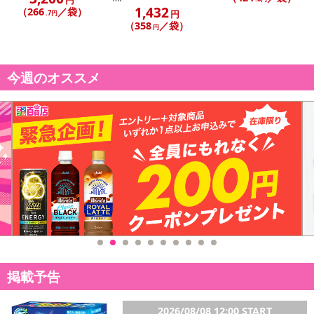
円
1,432
（266
／袋）
円
.7円
（358
／袋）
円
今週のオススメ
掲載予告
2026/08/08 12:00 START