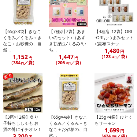
【65g×3袋】きなこ
【7種/計7袋】あま
【4種/計12袋】ORI
くるみ／くるみ＋き
いのセット♪（あず
-ORIおつまみセット
なこ＋お砂糖の、自
き甘納豆/くるみ/い
♪(昆布スナッ...
1,480
然...
ち...
円
1,152
1,447
（123
／袋）
円
円
.4円
（384
／袋）
（206
／袋）
円
.8円
【3尾×12袋】炙り
【65g×4袋】きなこ
【25g×4袋】ひとく
子持ちししゃも お
くるみ／くるみ＋き
ちサーモン
1,699
酒の肴にイチオシ！
なこ＋お砂糖の、自
円
3,200
然...
（424
／袋）
.8円