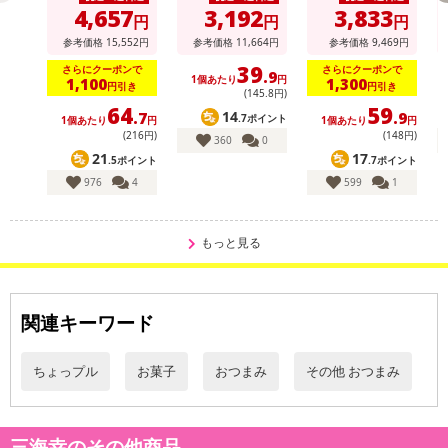
味 64g
4,657
3,192
3,833
円
円
円
参考価格
15,552
円
参考価格
11,664
円
参考価格
9,469
円
注意事項
39
さらにクーポンで
さらにクーポンで
.9
1個あたり
円
1,100
1,300
円引き
円引き
(145
.8
円)
【賞味・消費期限のある商品について】
64
59
14
.7
.9
商品到着時点でのお日持ち期間は、配送日数などにより異なります
.7ポイント
1個あたり
円
1個あたり
円
(216円)
(148円)
360
0
のでご了承ください。
21
17
.5ポイント
.7ポイント
976
4
599
1
【キャンセルについて】
※お申込み後のキャンセルはお受けできません。
記載されている内容を必ずご確認いただき、お届けする商品セット
もっと見る
にご納得いただきましたうえでお申し込みください。
※パッケージ変更や商品リニューアル（成分など含む）等により、
参考の掲載画像や画像内のバーコードなど、お届け商品と多少異な
関連キーワード
る場合がございます。
また、[新たな加工食品の原料原産地表示制度]の経過措置期間の終
ちょっプル
お菓子
おつまみ
その他 おつまみ
了により、商品詳細内に記載の原産国・原材料の表記が旧表記の場
合がございます。
あらかじめご了承いただいた上でお申込みください。なお、本理由
三海幸のその他商品
によるお申込み後のキャンセル・返品交換は対応いたしかねます。