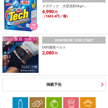
メガテック 大型洗剤5kg×...
4,990
円
（1663.4円／個）
2026/08/08 12:00 START
EMS腹筋ベルト
2,080
円
掲載予告