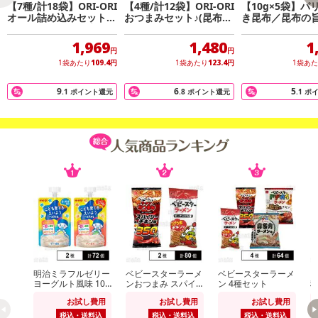
【7種/計18袋】ORI-ORI
【4種/計12袋】ORI-ORI
【10g×5袋】パ
・原材料/材質/素材：
オール詰め込みセット♪
おつまみセット♪(昆布ス
き昆布／昆布の
【パリポリ焼き昆布】
（おちち＆昆布＆大豆＆
ナック＆大豆スナック＆
ゅっと凝縮した
ナッツ）
ナッツ）
スナック
原材料:昆布（北海道産）、砂糖、昆布醤油（こいくちしょうゆ、
1,969
1,480
1
円
円
三温糖、醸造酢、昆布だし、かつおだし、しいたけだし、オリゴ
1袋あたり
109.4
円
1袋あたり
123.4
円
1袋あ
糖）、醸造酢、酵母エキス、昆布だし、かつおだし、しいたけだ
し、（一部に小麦・大豆を含む）
9
6
5
.1
ポイント還元
.8
ポイント還元
.1
ポ
【あずき甘納豆おちちまめ】
原材料:小豆甘納豆（砂糖（てん菜（北海道産））、小豆、還元
水飴）、全粉乳（生乳（北海道産））、砂糖（てん菜（北海道
産））
【おちちくるみ】
原材料:ローストクルミ（アメリカ産）、全粉乳（生乳（北海道
産））、砂糖（てん菜（北海道産）)
【きなこくるみ】
原材料:ローストクルミ（アメリカ産）、砂糖（てん菜（北海道
産））、きな粉（大豆（北海道産））
・アレルギー表示：本品製造工場では、卵、えび、かに、落花生、
明治ミラフルゼリー
ベビースターラーメ
ベビースターラーメ
ヴ
ヨーグルト風味 100
ンおつまみ スパイ
ン 4種セット
いか、オレンジ、キウイフルーツ、牛肉、鮭、鶏肉、豚肉、りん
g / りんごヨーグル
シーチキン味 56g /
ト
ご、ゼラチンを含む製品を製造しています。
お試し費用
お試し費用
お試し費用
ト風味 100g
ベビースターラーメ
ン コクうまチキン
税込・送料込
税込・送料込
税込・送料込
・お召し上がり方：そのままお召上がりください。