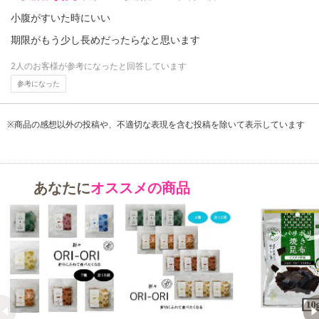
小腹がすいた時にいい
期限がもう少し長めだったらなと思います
“折にふれて食べたくなるアイテム”をコンセプトに創り上げられた
2人のお客様が参考になったと回答しています
「ORI-ORIシリーズ」をお試しできちゃうメール便セット商品で
参考になった
す。
※商品の感想以外の投稿や、不適切な表現を含む投稿を除いて表示しています
人気のパリポリ焼き昆布とおちちまめの食べきりサイズ!!
持ち運びに便利なミニミニサイズ♪
甘みたっぷりのおちちまめとヘルシー昆布スナックのセット商品で
す。
あなたに
オススメの商品
・賞味期限：
パリポリ焼き昆布：製造日より300日
あずき甘納豆おちちまめ：製造日より120日
おちちくるみ：製造日より90日
きなこくるみ：製造日より120日
・原産国（最終加工地）：北海道