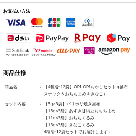
お支払い方法
商品仕様
商品名
【4種/計12袋】ORI-ORIおかしセット♪(昆布
スナック＆おちちまめ＆きなこ）
セット内容
【5g×3袋】パリポリ焼き昆布
【15g×3袋】あずき甘納豆おちちまめ
【11g×3袋】おちちくるみ
【15g×3袋】きなこくるみ
4種/計12袋セットでお届けします♪