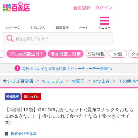
会員登録
ログイン
マイページ
お気に入り
閲覧履歴
カート
メニュー
品
プル太の誕生日！
暑さ日差し対策
防災特集
お酒
ク
毎日のキレイと元気を応援！ビューティーデー開催中♪
サンプル百貨店
ちょっプル
お菓子
おつまみ
その他 お
軽減税率
残りわずか
【4種/計12袋】ORI-ORIおかしセット♪(昆布スナック＆おちち
まめ＆きなこ） | 折りにふれて食べたくなる！食べきりサイ
ズ!!
株式会社三海幸