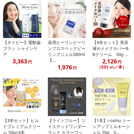
オリン、カギイバラノリエキス、リモニウムゲルベリエキス、セリ
ン、アラニン、グリシン、ヒアルロン酸ヒドロキシプロピルトリモ
ニウム、アスコフィルムノドスム／ヒバマタ／ヒジキ／トロロコン
ブ／レソニアニグレスセンス／ミツイシコンブ／リシリコンブ／ワ
カメエキス、グルタミン酸、トレオニン、アルギニン、プロリン、
リシンHCl、パルミチン酸エチルヘキシル、セラミドAP、セラミド
【ネイビー】電動歯
薬用ヒーリンピーリ
【4本セット】美容
NP、乳酸Na、ジメチコン、ステアルトリモニウムクロリド、セト
ブラシ シャインケ
ンプロスペックピー
液inメイクカバーB
リモニウムクロリド、ジステアリルジモニウムクロリド、イソプロ
ア
リングジェル380ml
Bクリーム 50g ...
パノール、エチドロン酸、フェノキシエタノール、香料
3,363
2,126
【...
円
円
1,076
（531
／本）
円
.5円
注意事項
【賞味・消費期限のある商品について】
商品到着時点でのお日持ち期間は、配送日数などにより異なります
のでご了承ください。
【キャンセルについて】
【3本セット】ヒル
【ライトブルー】ツ
【1本】i-samu トー
※お申込み後のキャンセルはお受けできません。
ドプレミアムクリー
イステッドワンダー
ンアップミルキージ
記載されている内容を必ずご確認いただき、お届けする商品セット
ム 50g×3本
ランド カラーワッ
ェル 70g S...