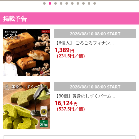
休業日
掲載予告
■
その他共通および商品カテゴリー別注意事項（※必ずご確認くだ
さい）
2026/08/10 08:00 START
こちらの情報は
2026年07月09日
時点での情報となります。
【6個入】 ごろごろフィナン...
1,389
円
（231.5円／個）
2026/08/10 08:00 START
【30個】黄身のしずくバーム...
16,124
円
（537.5円／個）