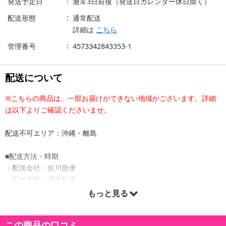
発送予定日
通常3日前後（発送日カレンダー休日除く）
配送形態
通常配送
詳細は
こちら
管理番号
4573342843353-1
配送について
※こちらの商品は、一部お届けができない地域がございます。詳細
は以下よりご確認くださいませ。
配送不可エリア：沖縄・離島
■配送方法・時期
・配送会社：佐川急便
・配送形態：通常配送
・配送日時の指定：「発送予定日」に配送日指定の記載がある場合
もっと見る
に、ご利用可能です。
※発送予定日は到着日ではありません。
この商品の口コミ
・商品は「株式会社Stay Free」より出荷します。