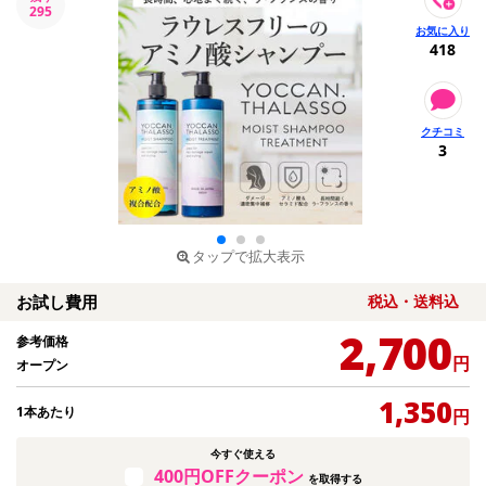
295
418
3
タップで拡大表示
お試し費用
税込・送料込
2,700
参考価格
円
オープン
1,350
1本あたり
円
今すぐ使える
400円OFFクーポン
を取得する