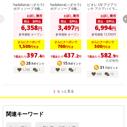
hadakara(ハダカラ)
hadakara(ハダカラ)
ビオレ UV アクアリ
【
ボディソープ 6種セ
ボディソープ 6種セ
ッチ アクアハイラ
e
ット
ット
イトローション 70
ロ
お試し費用
お試し費用
お試し費用
ml ※商品改廃に伴
+
う特別お試し費用
税込・送料込
税込・送料込
税込・送料込
6,358
3,497
6,994
円
円
円
参考価格
オープン
参考価格
オープン
参考価格
12,936
円
さらにクーポンで
さらにクーポンで
さらにクーポンで
1,500
760
500
円引き
円引き
円引き
397
437
582
.4
.2
.9
1個あたり
円
1個あたり
円
1個あたり
円
(1,078円)
28
15
.9ポイント
.9ポイント
31
.7ポイント
1,795
1
327
1
930
12
もっと見る
関連キーワード