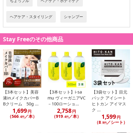
ちょっプル
ヘアケア・ボディケア
・原産国（最終加工地）：日本
ヘアケア・スタイリング
シャンプー
・原材料/材質/素材：
【シャンプー】水、ラウロイルメチルアラニンNa、コカミドプロ
ピルベタイン、オレフィン（C14－16）スルホン酸Na、ラウラミド
Stay Freeのその他商品
DEA、スルホコハク酸（C12－14）パレス－2Na、ラウリルベタイ
ン、塩化Na、コカミドメチルMEA、海シルト、BG、ベタイン、ダ
イズタンパク、PCA－Na、PCA、加水分解コンキオリン、カギイバ
ラノリエキス、リモニウムゲルベリエキス、セリン、アラニン、グ
リシン、ヒアルロン酸ヒドロキシプロピルトリモニウム、アスコフ
ィルムノドスム／ヒバマタ／ヒジキ／トロロコンブ／レソニアニグ
レスセンス／ミツイシコンブ／リシリコンブ／ワカメエキス、グル
タミン酸、トレオニン、アルギニン、プロリン、ポリクオタニウム
【3本セット】美容
【3本セット】i-sa
【3袋セット】目元
－10、リシンHCl、セラミドAP、セラミドNP、乳酸Na、ココイル
液inメイクカバーB
mu ヴィーガニアVC
パック アイシート
メチルタウリンNa、ココアンホ酢酸Na、ポリソルベート20、DP
Bクリーム 50g ...
－100ローショ...
ヒトカン アイマス
G、クエン酸、水酸化Na、EDTA－2Na、フェノキシエタノール、安
1,699
2,758
ク ...
円
円
1,599
息香酸Na、香料、カラメル
（566
／本）
（919
／本）
円
.4円
.4円
（8
／シート）
【コンンディショナー】水、セテアリルアルコール、海シルト、
.9円
BG、ベタイン、ダイズタンパク、PCA－Na、PCA、加水分解コンキ