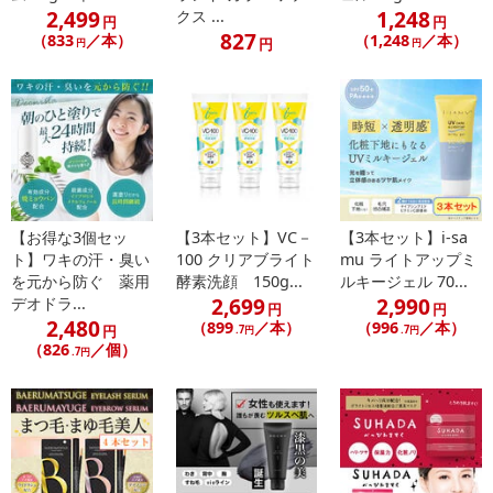
にご納得いただきましたうえでお申し込みください。
2,499
1,248
クス ...
円
円
※パッケージ変更や商品リニューアル（成分など含む）等により、
827
（833
／本）
（1,248
／本）
円
円
円
参考の掲載画像や画像内のバーコードなど、お届け商品と多少異な
る場合がございます。
また、[新たな加工食品の原料原産地表示制度]の経過措置期間の終
了により、商品詳細内に記載の原産国・原材料の表記が旧表記の場
合がございます。
あらかじめご了承いただいた上でお申込みください。なお、本理由
によるお申込み後のキャンセル・返品交換は対応いたしかねます。
【お得な3個セッ
【3本セット】VC－
【3本セット】i-sa
【お支払いについて】
ト】ワキの汗・臭い
100 クリアブライト
mu ライトアップミ
を元から防ぐ 薬用
酵素洗顔 150g...
ルキージェル 70...
※送料はお試し費用に含まれております。
2,699
2,990
デオドラ...
※d払い、PayPay、au PAY、au PAY（auかんたん決済）、ソフトバ
円
円
2,480
（899
／本）
（996
／本）
円
.7円
.7円
ンクまとめて支払い、楽天ペイ、メルペイ、AEON Pay、Amazon
（826
／個）
.7円
Payでお支払いの場合、決済のため外部サイトへ遷移します。
※予約商品は決済手段ごとに定められた決済期限日にお支払いを完
了することがございます。ご了承いただいたうえでお申し込みくだ
さい。
【配送伝票番号について】