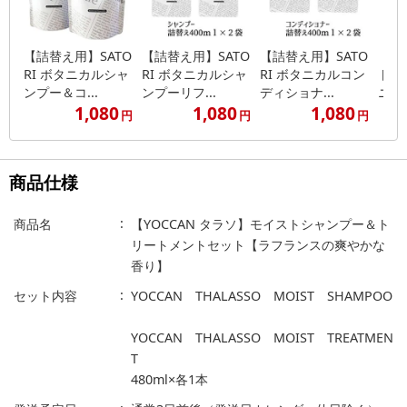
【詰替え用】SATO
【詰替え用】SATO
【詰替え用】SATO
【詰
RI ボタニカルシャ
RI ボタニカルシャ
RI ボタニカルコン
ト】S
ンプー＆コ...
ンプーリフ...
ディショナ...
ニカ
1,080
1,080
1,080
円
円
円
商品仕様
商品名
【YOCCAN タラソ】モイストシャンプー＆ト
リートメントセット【ラフランスの爽やかな
香り】
セット内容
YOCCAN THALASSO MOIST SHAMPOO
YOCCAN THALASSO MOIST TREATMEN
T
480ml×各1本