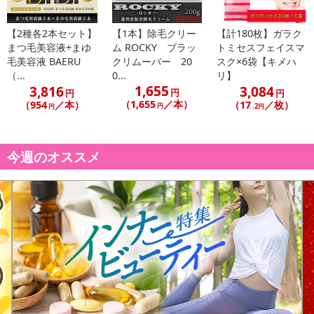
※配送形態がメール便の商品については、商品の発送完了後、配送
伝票番号がマイページに表示されない場合もございます。
【2種各2本セット】
【1本】除毛クリー
【計180枚】ガラク
まつ毛美容液+まゆ
ム ROCKY ブラッ
トミセスフェイスマ
【配送日時の指定について】
毛美容液 BAERU
クリムーバー 20
スク×6袋【キメハ
（...
0...
リ】
※配送日時の指定が可能な商品の場合、商品によってご指定できる
1,655
3,816
3,084
配送日、配送時間が異なる可能性がございます。
円
円
円
（1,655
／本）
（954
／本）
（17
／枚）
円
カート機能をご利用の場合は、配送日時指定をご利用いただけませ
円
.2円
ん。
今週のオススメ
発送日カレンダー