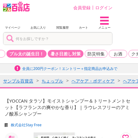
会員登録
ログイン
マイページ
お気に入り
閲覧履歴
カート
メニュー
品
プル太の誕生日！
暑さ日差し対策
防災特集
お酒
ク
全員に200円クーポン！エントリー＋指定商品お申込みで
サンプル百貨店
ちょっプル
ヘアケア・ボディケア
ヘアケ
【YOCCAN タラソ】モイストシャンプー＆トリートメントセ
ット【ラフランスの爽やかな香り】 | ラウレスフリーのアミ
ノ酸系シャンプー
株式会社Stay Free
残り