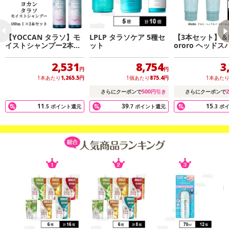
【YOCCAN タラソ】モ
LPLP タラソケア 5種セ
【3本セット】＆la
イストシャンプー2本セ
ット
ororo ヘッド
ット【ラフランスの爽や
ムシャンプー フ
かな香り】
ルフローラルの
2,531
8,754
3
円
円
1本あたり
1,265.5
円
1個あたり
875.4
円
1本あた
500
2
さらにクーポンで
円引き
さらにクーポンで
11
39
15
.5
ポイント還元
.7
ポイント還元
.3
ポ