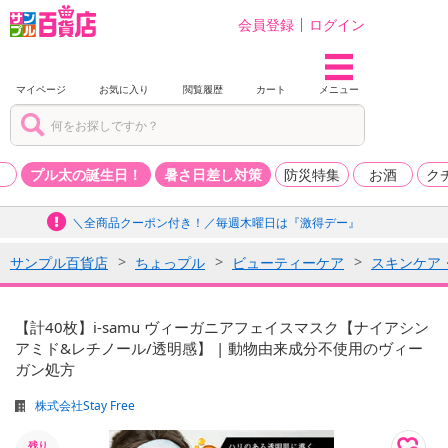
会員登録
ログイン
マイページ
お気に入り
閲覧履歴
カート
メニュー
品
プル太の誕生日！
暑さ日差し対策
防災特集
お酒
ク
＼全商品クーポン付き！／毎週木曜日は『激得デー』
サンプル百貨店
ちょっプル
ビューティーケア
スキンケア
【計40枚】i-samu ヴィーガニアフェイスマスク【ナイアシン
アミド&レチノール/透明感】 | 動物由来成分不使用のヴィー
ガン処方
株式会社Stay Free
残り