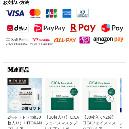
お支払い方法
関連商品
2箱セット（1箱30
【30枚入り】CICA
【30枚入り×2袋】
リバ
枚入り）HITOKAN
フェイスマスクプ
CICAフェイスマス
スマ
プレミア...
レミアム【日...
クプレミア...
アム