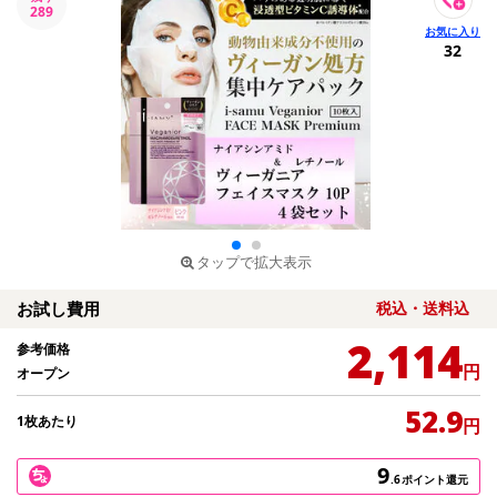
289
32
タップで拡大表示
お試し費用
税込・送料込
2,114
参考価格
円
オープン
52.9
1枚あたり
円
9
.6
ポイント還元