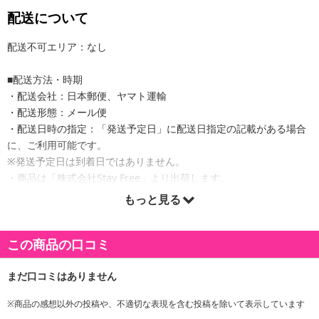
配送について
配送不可エリア：なし
■配送方法・時期
・配送会社：日本郵便、ヤマト運輸
・配送形態：メール便
・配送日時の指定：「発送予定日」に配送日指定の記載がある場合
に、ご利用可能です。
※発送予定日は到着日ではありません。
・商品は「株式会社Stay Free」より出荷します。
もっと見る
商品詳細
この商品の口コミ
毎日のスキンケア化粧水・乳液・美容液がこれ一つ
●ヴィーガン処方※動物由来の成分を一切使用していない処方
※商品の感想以外の投稿や、不適切な表現を含む投稿を除いて表示しています
●濃厚ビタミンC配合（パルミチン酸アスコルビルリン酸3Na）