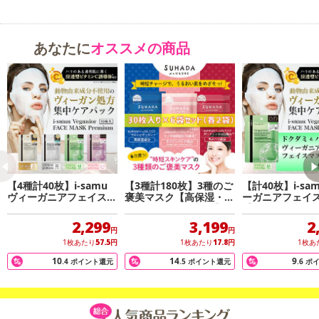
●自然由来の植物成分を12種配合
●国産の高密着ストレッチシートを採用
あなたに
オススメの商品
【4種計40枚】i-samu
【3種計180枚】3種のご
【計40枚】i-sa
ヴィーガニアフェイスマ
褒美マスク【高保湿・エ
ーガニアフェイ
スク
イジング・キメハリ】
【ドクダミ&ハ
合/エイジング】
2,299
3,199
2
円
円
1枚あたり
57.5
円
1枚あたり
17.8
円
1枚あ
10
14
9
.4
ポイント還元
.5
ポイント還元
.6
ポ