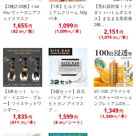
せることがありますので、皮膚科専門医等にご相談されることをお
【2種計20枚】i-sa
【1本】ヒルドプレ
【荒れ肌対策！ドク
すすめします。（1）使用中、赤味、はれ、かゆみ、刺激等の異常が
mu ヴィーガニアフ
ミアムクリーム 50g
ダミ＋ハトムギエキ
あらわれた場合。（2）使用したお肌に、直射日光があたって上記の
ェイスマスク
×1本
ス】まるまる美容液
ような異常があらわれた場合。傷やはれもの、しっしん等、異常の
1,655
1,099
2種...
円
円
2,151
ある部位にはお使いにならないでください。
（82
／枚）
（1,099
／本）
円
.8円
円
（1,075
／本）
●目に入らない様にご注意ください。万が一、目に入った場合はこ
.5円
すらずぬるま湯で洗い流してください。違和感を感じる場合は、眼
科専門医にご相談ください。
●使用後は容器の口もとをきれいに拭き、キャップをよく閉めて清
潔に保管してください。
●衣服などにつくと落ちないことがありますのでご注意ください。
●極端に高温や低温の場所、日の当たる場所には置かないでくださ
い。
【3本セット レッ
【3袋セット】目元
VC-100 ブライトモ
●乳幼児の手の届かないところに保管してください。
ド・イエロー・ブル
パック アイシート
イスチャーローショ
ー】ツイステッドワ
ヒトカン アイマス
ンプレミアムDX ...
1,349
ンダー...
ク ...
注意事項
円
1,835
1,599
（1,349
／本）
円
円
円
（611
／本）
（8
／シート）
【賞味・消費期限のある商品について】
.7円
.9円
商品到着時点でのお日持ち期間は、配送日数などにより異なります