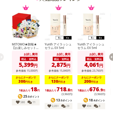
MITOMO★朗報★
Yunth アイラッシュ
Yunth アイラッシュ
【お楽しみセット】
セラム EX 5ml
セラム EX 5ml
集中保湿マスクパッ
ク
お試し費用
お試し費用
お試し費用
ク100枚増量の300
枚セット！
税込・送料込
税込・送料込
税込・送料込
5,399
2,875
4,061
円
円
円
参考価格
15,000
円
参考価格
15,840
円
参考価格
23,760
円
さらにクーポンで
さらにクーポンで
さらにクーポンで
300
130
200
円引き
円引き
円引き
18
718
676
.8
.9
1枚あたり
円
1個あたり
円
1個あたり
円
(3,960円)
(3,960円)
25
.0ポイント
13
18
.0ポイント
.4ポイント
580
11
2,051
29
494
8