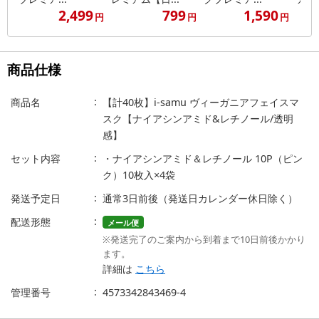
2,499
799
1,590
円
円
円
商品仕様
商品名
【計40枚】i-samu ヴィーガニアフェイスマ
スク【ナイアシンアミド&レチノール/透明
感】
セット内容
・ナイアシンアミド＆レチノール 10P（ピン
ク）10枚入×4袋
発送予定日
通常3日前後（発送日カレンダー休日除く）
配送形態
メール便
※発送完了のご案内から到着まで10日前後かかり
ます。
詳細は
こちら
管理番号
4573342843469-4