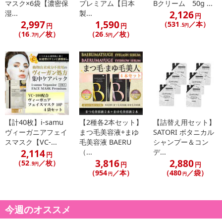
マスク×6袋【濃密保
プレミアム【日本
Bクリーム 50g ...
※予約商品は決済手段ごとに定められた決済期限日にお支払いを完
2,126
湿...
製...
円
了することがございます。ご了承いただいたうえでお申し込みくだ
2,997
1,590
（531
／本）
円
円
.5円
さい。
（16
／枚）
（26
／枚）
.7円
.5円
【配送伝票番号について】
※配送形態がメール便の商品については、商品の発送完了後、配送
伝票番号がマイページに表示されない場合もございます。
【配送日時の指定について】
※配送日時の指定が可能な商品の場合、商品によってご指定できる
配送日、配送時間が異なる可能性がございます。
【計40枚】i-samu
【2種各2本セット】
【詰替え用セット】
ヴィーガニアフェイ
まつ毛美容液+まゆ
SATORI ボタニカル
カート機能をご利用の場合は、配送日時指定をご利用いただけませ
スマスク【VC-...
毛美容液 BAERU
シャンプー＆コン
ん。
2,114
（...
デ...
円
3,816
2,880
（52
／枚）
円
円
.9円
発送日カレンダー
（954
／本）
（480
／袋）
円
円
今週のオススメ