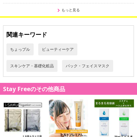
もっと見る
・原産国（最終加工地）：日本
関連キーワード
・原材料/材質/素材：
i-samu Veganior フェイスマスク10P（ピンク）
成分：水、グリセリン、BG、エタノール、ナイアシンアミド、パ
ちょっプル
ビューティーケア
ルミチン酸レチノール、スクワラン、パルミチン酸アスコルビルリ
ン酸3Na、テトラヘキシルデカン酸アスコルビル、テマリカタヒバ
スキンケア・基礎化粧品
パック・フェイスマスク
エキス、ドクダミエキス、ハトムギ種子エキス、ツボクサエキス、
バクチオール、タイサンボク葉エキス、セイヨウシロヤナギ樹皮エ
キス、オウゴン根エキス、イタドリ根エキス、カンゾウ根エキス、
Stay Freeのその他商品
チャ葉エキス、ローズマリー葉エキス、カミツレ花エキス、ピーナ
ッツ油、パンテノール、水添レシチン、ソルビトール、トコフェロ
ール、レシチン、ポリソルベート80、キサンタンガム、クエン酸N
a、クエン酸、メチルパラベン、フェノキシエタノール
・注意事項：
●化粧品がお肌に合わないとき次のような場合には、使用を中止し
てください。そのまま化粧品類の使用を続けますと、症状を悪化さ