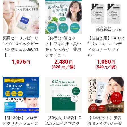
のでご了承ください。
【キャンセルについて】
※お申込み後のキャンセルはお受けできません。
記載されている内容を必ずご確認いただき、お届けする商品セット
にご納得いただきましたうえでお申し込みください。
薬用ヒーリンピーリ
【お得な3個セッ
【詰替え用】SATOR
※パッケージ変更や商品リニューアル（成分など含む）等により、
ンプロスペックピー
ト】ワキの汗・臭い
I ボタニカルコンデ
参考の掲載画像や画像内のバーコードなど、お届け商品と多少異な
リングジェル380ml
を元から防ぐ 薬用
ィショナーリフィ
る場合がございます。
【...
デオドラ...
ル...
また、[新たな加工食品の原料原産地表示制度]の経過措置期間の終
1,076
2,480
1,080
円
円
円
了により、商品詳細内に記載の原産国・原材料の表記が旧表記の場
（826
／個）
（540
／袋）
.7円
円
合がございます。
あらかじめご了承いただいた上でお申込みください。なお、本理由
によるお申込み後のキャンセル・返品交換は対応いたしかねます。
【お支払いについて】
※送料はお試し費用に含まれております。
※d払い、PayPay、au PAY、au PAY（auかんたん決済）、ソフトバ
【計180枚】プロテ
【30枚入り×2袋】C
【4本セット】美容
ンクまとめて支払い、楽天ペイ、メルペイ、AEON Pay、Amazon
オグリカンフェイス
ICAフェイスマスク
液inメイクカバーB
Payでお支払いの場合、決済のため外部サイトへ遷移します。