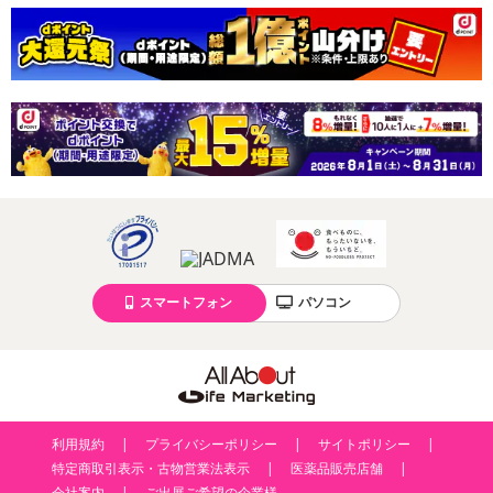
また、[新たな加工食品の原料原産地表示制度]の経過措置期間の終
了により、商品詳細内に記載の原産国・原材料の表記が旧表記の場
合がございます。
あらかじめご了承いただいた上でお申込みください。なお、本理由
によるお申込み後のキャンセル・返品交換は対応いたしかねます。
【お支払いについて】
※送料はお試し費用に含まれております。
※d払い、PayPay、au PAY、au PAY（auかんたん決済）、ソフトバ
ンクまとめて支払い、楽天ペイ、メルペイ、AEON Pay、Amazon
Payでお支払いの場合、決済のため外部サイトへ遷移します。
※予約商品は決済手段ごとに定められた決済期限日にお支払いを完
スマートフォン
パソコン
了することがございます。ご了承いただいたうえでお申し込みくだ
さい。
【配送伝票番号について】
※配送形態がメール便の商品については、商品の発送完了後、配送
利用規約
プライバシーポリシー
サイトポリシー
伝票番号がマイページに表示されない場合もございます。
特定商取引表示・古物営業法表示
医薬品販売店舗
会社案内
ご出展ご希望の企業様