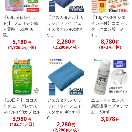
【60日分(3個セッ
【アスカタオル】サ
【10g×100包 シエ
ト)】 フェリチン鉄
ラッとドライ フェ
イカー付】ココカラ
＋葉酸 60粒 ★
イスタオル 40cm×
ダ クエン酸 ※
吸...
9...
1...
2,280
8,780
5,180
円
円
円
（2,280
／枚）
（87
／包）
（1,726
／個）
円
.8円
.7円
【30日分】 ココカ
アスカタオル サラ
ニューサイエンス
ラダ ユーグレナス
ッとドライ フェイ
超高濃度マグネシウ
マイルα 90カプセル
スタオル 40cm×9
ム 50ml
3,980
3,078
0...
円
円
2,280
（132
／日）
円
.7円
（2,280
／枚）
円