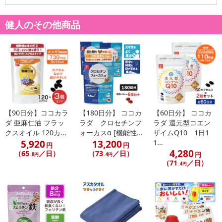
健人のその他商品
【90日分】ココカラ
【180日分】 ココカ
【60日分】 ココカ
ダ 亜麻仁油 フラッ
ラダ クロセチンフ
ラダ 還元型コエン
クスオイル 120カ...
ォーカスα [機能性...
ザイムQ10 1日1
5,920
13,200
1...
円
円
4,280
（65
／日）
（73
／日）
円
.8円
.4円
（71
／日）
.4円