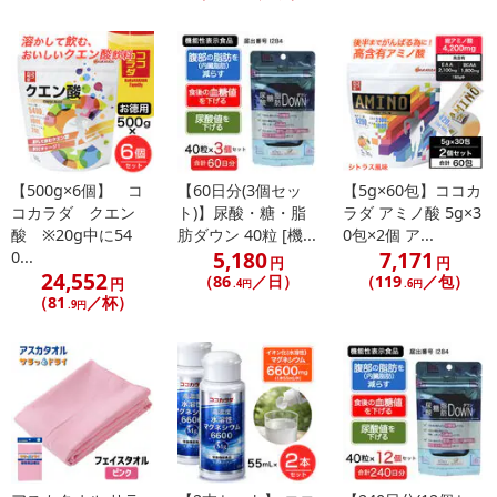
【500g×6個】 コ
【60日分(3個セッ
【5g×60包】ココカ
コカラダ クエン
ト)】尿酸・糖・脂
ラダ アミノ酸 5g×3
酸 ※20g中に54
肪ダウン 40粒 [機...
0包×2個 ア...
5,180
7,171
0...
円
円
24,552
（86
／日）
（119
／包）
円
.4円
.6円
（81
／杯）
.9円