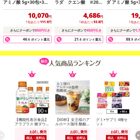
アミノ酸 5g×30包×3個
ラダ クエン酸 ※20g
ダ アミノ酸 5g×
アミノ酸1包中4200mg
中に5400mgのクエン酸
個 アミノ酸1包中
配合
配合
mg配合
10,070
4,686
19
円
円
1包あたり
111.9
円
1杯あたり
93.8
円
1包あ
850
450
1,
さらにクーポンで
円引き
さらにクーポンで
円引き
さらにクーポンで
46
21
88
.6
ポイント還元
.6
ポイント還元
.9
ポ
【機能性表示食品】
【60杯】女王様のア
グミ×サプリ 4種セ
【
アラプラス 糖ダウ
ルロース珈琲 酪酸
ット
た
ンドリンク 100ml
菌(個包装)
分
お試し費用
お試し費用
お試し費用
セ
税込・送料込
税込・送料込
税込・送料込