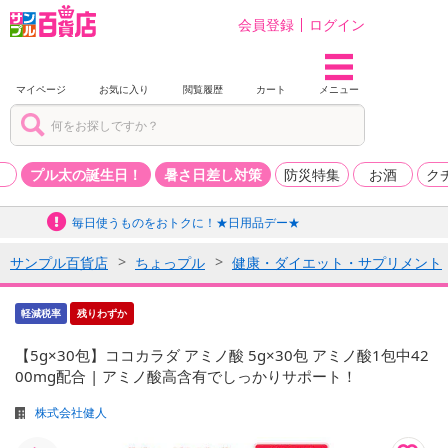
会員登録
ログイン
マイページ
お気に入り
閲覧履歴
カート
メニュー
品
プル太の誕生日！
暑さ日差し対策
防災特集
お酒
ク
毎日使うものをおトクに！★日用品デー★
サンプル百貨店
ちょっプル
健康・ダイエット・サプリメント
軽減税率
残りわずか
【5g×30包】ココカラダ アミノ酸 5g×30包 アミノ酸1包中42
00mg配合 | アミノ酸高含有でしっかりサポート！
株式会社健人