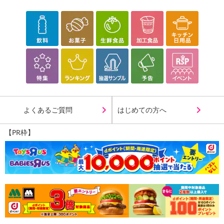
ださい。
●薬を服用中、通院中の方及び妊娠、授乳中の方は、医師とご相談
の上、お飲みください。
●本品は、多量摂 取により疾病が治療したり、より健康が増進す
るものではありません。1日の摂取目安量を守ってください。
★食生活は、主菜、副菜を基本に、食事のバランスを。
注意事項
【賞味・消費期限のある商品について】
よくあるご質問
はじめての方へ
商品到着時点でのお日持ち期間は、配送日数などにより異なります
のでご了承ください。
【PR枠】
【キャンセルについて】
※お申込み後のキャンセルはお受けできません。
記載されている内容を必ずご確認いただき、お届けする商品セット
にご納得いただきましたうえでお申し込みください。
※パッケージ変更や商品リニューアル(成分など含む)等により、参考
の掲載画像や画像内のバーコードなど、お届け商品と多少異なる場
合がございます。