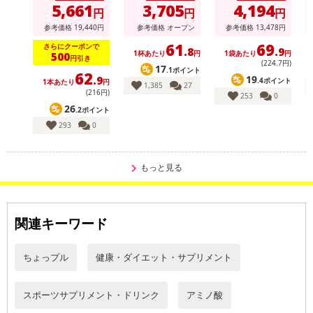
5,661
3,705
4,194
円
円
円
参考価格
19,440
円
参考価格
オープン
参考価格
13,478
円
61
69
さらにクーポンで
.8
.9
1杯あたり
円
1袋あたり
円
500
円引き
(224
.7
円)
17
.1ポイント
62
19
.9
.4ポイント
1本あたり
円
1,385
27
(216円)
253
0
26
.2ポイント
293
0
もっと見る
関連キーワード
ちょっプル
健康・ダイエット・サプリメント
スポーツサプリメント・ドリンク
アミノ酸