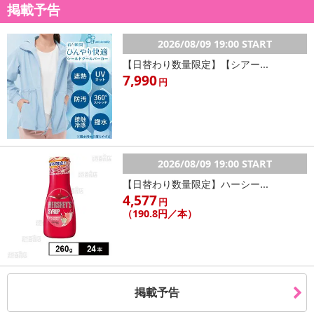
掲載予告
・賞味期限：
製造から2年
2026/08/09 19:00 START
出荷日から、240日以上
【日替わり数量限定】【シアー...
・原産国（最終加工地）：日本
7,990
円
・原材料/材質/素材：L-シトルリン（国内製造）、オルニチン、海
洋深層水ミネラル／ロイシン、アルギニン、酸味料、バリン、イソ
ロイシン、グリシン、香料（乳由来）、フェニルアラニン、トリプ
トファン、ヒスチジン、リジン、トレオニン、メチオニン、甘味料
（ステビア、スクラロース、アセスルファムK）、アナトー色素
2026/08/09 19:00 START
・お召し上がり方：
【日替わり数量限定】ハーシー...
1回1包を目安に、水などと一緒にお召し上がりください。
4,577
円
※5gと量が多いので、まずは舌の上に乗せるように口の中に入れ
（190.8円／本）
てから、お水を口に含んで溶かすように飲むと飲みやすいです。
・注意事項：
●体質、体調に合わない時は、ご使用を一時中止してください。
●乳幼児の手の届かない所に保管して下さい。
掲載予告
●アレルギーのある方は原材料を参照の上、お飲みにならないでく