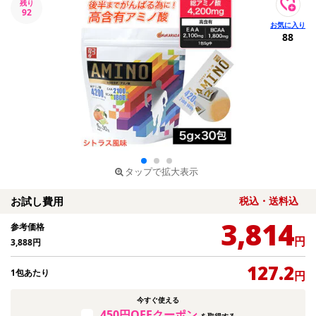
残り
92
88
タップで拡大表示
お試し費用
税込・送料込
3,814
参考価格
円
3,888
円
127.2
1包あたり
円
今すぐ使える
450円OFFクーポン
を取得する