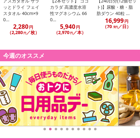
アスカタオル サラ
【2本セット】 ココ
【240日分(12個セッ
ッとドライ フェイ
カラダ 高濃度水溶
ト)】尿酸・糖・脂
スタオル 40cm×9
性マグネシウム 66
肪ダウン 40粒 ...
16,999
0...
0...
円
2,280
5,940
（70
／日）
円
円
.9円
（2,280
／枚）
（2,970
／本）
円
円
運動時に欠かせないアミノ酸を1包(5g)中に4,200mg配合した顆粒サ
プリメントです。EAAを（必須アミノ酸）を全種類を配合（2100m
g）し、BCAA(分岐鎖アミノ酸）も1800mg配合しています。後半ま
今週のオススメ
で粘り強く戦うための、高含有のアミノ酸です。苦くて飲みにくい
アミノ酸を、なるべく飲み易いシトラス味に仕上げました。
ココカラダ アミノ酸は、トップアスリートの方でも安心して飲ん
でいただけるように、世界有数のドーピング検査研究所である LGC
にて、アンチドーピング機構JADA、WADA、IOCの薬物禁止リスト
に指定されている主な成分の検査を行っております。 またLGCの検
査では、禁止成分を含まないことが証明されています。（最新バー
ジョン2024年8月検査実施）
※2024年6月リニュアル パッケージを新しくし、アスパルテーム
不使用に。またシトルリンを日本製に変更しました。