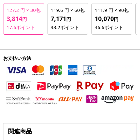
127.2 円 × 30包
119.6 円 × 60包
111.9 円 × 90包
3,814
7,171
10,070
円
円
円
17.6
ポイント
33.2
ポイント
46.6
ポイント
お支払い方法
関連商品