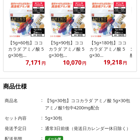
【5g×60包】ココ
【5g×90包】ココ
【5g×180包】ココ
【5
カラダ アミノ酸 5
カラダ アミノ酸 5
カラダ アミノ酸 5
コカ
g×30包...
g×30包...
g×30...
酸 ※
19,218
7,171
10,070
円
円
円
商品仕様
商品名
【5g×30包】ココカラダ アミノ酸 5g×30包
アミノ酸1包中4200mg配合
セット内容
5g×30包
発送予定日
通常3日前後（発送日カレンダー休日除く）
配送形態
メール便