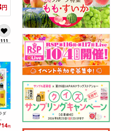
8
円
111
コカラダ
.
714
円