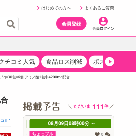
はじめての方へ
よくあるご質問
会員登録
クチコミ人気
食品ロス削減
ポストにお届け
イベント
・サプリメント
品
・収納・寝具
マタニティ
ケア
イベント最新情報（RSPほか）
5g×30包×6個 アミノ酸1包中4200mg配合
その他 食品
製菓・製パン材料
飲料ギフト
生活雑貨
メンズ
AV機器
クーポン
その他 お菓子・スイーツ
その他 飲料
スポーツ・アウトドア用品
ベビー・キッズ
その他 家電
配合
商品限定クーポン
111
＼
／
ただいま
件
介護用品
レッグウェア
その他 キッチン・日用品
その他 ファッション
サンプリング
コミ 1
 ～
08月09日08時00分 ～
0
抽選サンプル
ちょっプル
ちょっプ
0
0
0
0