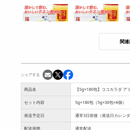
関連
【500g×2個】 ココカラ
【500g×3個】 ココカラ
【5
ダ クエン酸 ※20g...
ダ クエン酸 ※20g...
ダ 
8940
13124
円
円
シェアする
商品名
【5g×180包】ココカラダ アミ
セット内容
5g×180包（5g×30包×6個）
発送予定日
通常3日前後（発送日カレン
【10g×30包×6個】ココカラ
【10g×100包 シエイカー
配送形態
通常配送