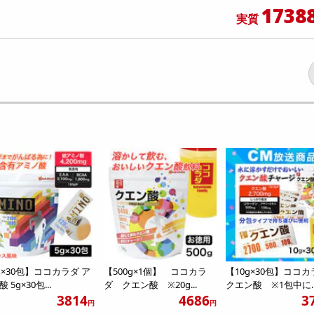
1738
実質
g×30包】ココカラダ ア
【500g×1個】 ココカラ
【10g×30包】コ
 5g×30包...
ダ クエン酸 ※20g...
クエン酸 ※1包中に..
3814
4686
3
円
円