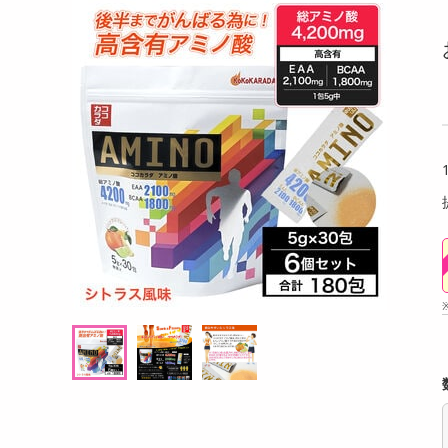
洗剤
手延素麺 揖保乃糸
フリーズ＆イート マンゴーアイス 80g
カーフ
キッチン・日用品
-20N）
ドレス)
ヘアケア・ボディケア
提供数 66
提供数 55
ビューティーケア
試し費用
お試し費用
,994
4,766
円
円
健康・ダイエット・サプリメント
医薬品・医薬部外品
オープン
7,698
考価格
参考価格
円
インテリア・家具・収納・寝具
166
132
束あたり
1本あたり
.2
.4
円
円
ファッション
家電
ベビー・キッズ・マタニティ
ペット用品
クーポン・資格・学習
掲載予告