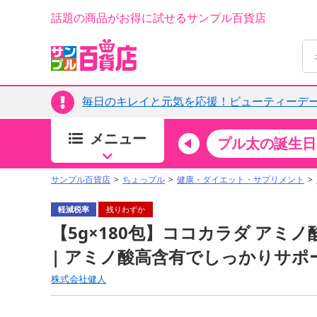
話題の商品がお得に試せるサンプル百貨店
毎日のキレイと元気を応援！ビューティーデー
メニュー
ちょっプルカテゴリ
キッチン・日用品
食品
プル太の誕生日
すべ
食品・調味料
サンプル百貨店
ちょっプル
健康・ダイエット・サプリメント
生鮮食品
軽減税率
残りわずか
加工食品
【5g×180包】ココカラダ アミノ酸
お菓子
| アミノ酸高含有でしっかりサポ
アイス・スイーツ
株式会社健人
飲料
00分 ～
08月09日08時00分 ～
お酒
ちょっプル
ちょ
0
0
0
0