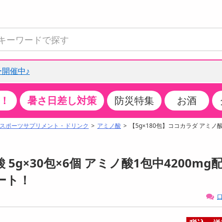
開催中♪
！
暑さ日差し対策
防災特集
お酒
て見る
特設コーナー
食品・調味料
生鮮食品
お菓子
アイス・スイーツ
飲料
お酒
洗剤
キッチン・日用品
健康・ダイエット
医薬品・医薬部外
インテリア・家具
ファッション
家電
ベビー・キッズ・
ペット用品
加工食品
ヘアケア・ボディ
ビューティーケア
特集一覧
スポーツサプリメント・ドリンク
アミノ酸
【5g×180包】ココカラダ アミノ酸 
全国うまいもの博
米・雑穀
肉・肉加工品
スナック菓子
アイスクリーム・シャーベット
水・ミネラルウォーター・炭酸水
ビール・発泡酒・新ジャンル
キッチン・台所用洗剤
掃除用具
健康食品・飲料
第二類医薬品
収納用品
トップス
生活家電
ベビーおむつ・トイレ用品
犬用品
カップ麺・乾麺・パスタ
ヘアケア・スタイリング
スキンケア・基礎化粧品
クチコミで選ばれた人気商品
パン・シリアル・コーンフレーク
魚介類・シーフード・水産加工品
クッキー・クラッカー
ケーキ・スイーツ
お茶・紅茶（ソフトドリンク）
ワイン
洗濯用洗剤・柔軟剤・漂白剤
洗濯用品
ダイエット
指定第二類医薬品
寝具・布団
ボトムス
キッチン家電
授乳グッズ
猫用品
インスタント・レトルト・冷凍食品・惣菜
ボディケア
ベースメイク・メイクアップ・ネイル
 5g×30包×6個 アミノ酸1包中4200mg
チーズ・ヨーグルト・乳製品・卵
フルーツ・果物・果物加工品
キャンディ・ガム・タブレット
お菓子・スイーツギフト
コーヒー（ソフトドリンク）
日本酒・焼酎
バス・お風呂用洗剤
トイレ・バス用品
サプリメント
第三類医薬品
マット・カーペット・クッション
シューズ
冷房・暖房器具・空調
食事グッズ
その他 ペット用品
ナチュラル・オーガニックコスメ
ート！
ポイント
調味料・ドレッシング・油
野菜・きのこ
せんべい・米菓
果実・野菜・清涼・乳飲料
洋酒・リキュール
トイレ用洗剤
タオル
美容サプリメント・ドリンク
医薬部外品
テーブル・デスク・カウンター
バッグ
美容・健康家電
ベビー用品・雑貨
香水・アロマ
口
08月08日22時00分 ～
08月08日22時00分
ポイント履歴
缶詰・瓶詰・ジャム・はちみつ
ミールキット
チョコレート
トクホ
果実酒・梅酒
住居用洗剤
日用品
スポーツサプリメント・ドリンク
チェア・ソファ
財布・小物
パソコン・プリンター・パソコン周辺機器
家具・寝具
っプル
ちょっプル
ちょっプルポイントとは？
0
0