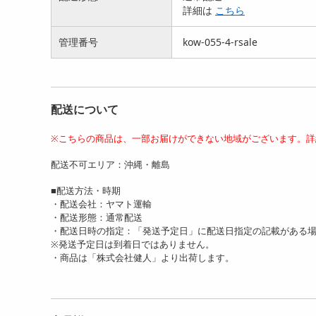
ダ クエン酸 ※1...
付】ココカラダ クエ...
詳細は
こちら
18944
8780
円
円
管理番号
kow-055-4-rsale
配送について
※こちらの商品は、一部お届けができない地域がございます。詳
配送不可エリア：沖縄・離島
■配送方法・時期
・配送会社：ヤマト運輸
・配送形態：通常配送
・配送日時の指定：「発送予定日」に配送日指定の記載がある
※発送予定日は到着日ではありません。
・商品は「株式会社健人」より出荷します。