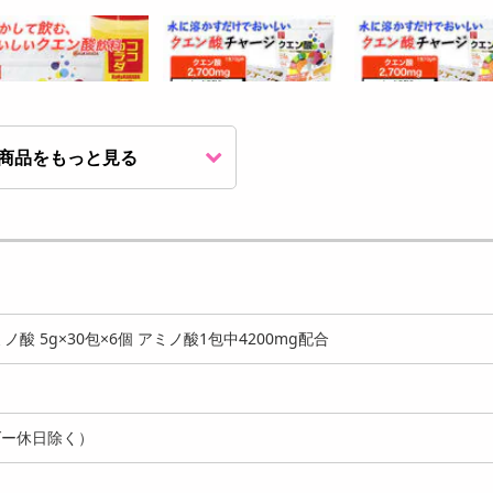
商品をもっと見る
00g×6個】 ココカラ
【10g×30包×2個】ココカラ
【10g×30包×3個】
クエン酸 ※20g...
ダ クエン酸 ※1...
ダ クエン酸 ※1...
24552
7021
10
円
円
ノ酸 5g×30包×6個 アミノ酸1包中4200mg配合
ダー休日除く）