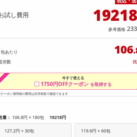
税込・送
料理の素
ナッツ・ドライフルーツ
栄養ドリンク・エナジードリンク
チューハイ・カクテル
洗剤ギフト
ヘルスケア・衛生用品
健康グッズ
インテリア雑貨
時計
記録メディア・メモリーカード
マタニティ
1921
 リフレッシュ ケア(片足タイプ/コー
【本真珠ネックレス＆ピアスセ
乾物・海苔・粉物
ゼリー・プリン
お茶・紅茶（茶葉）
ノンアルコール飲料
その他 洗剤
キッチン雑貨・食器・消耗品
アウトドア・イベント用品・DIY・工具
アクセサリー
その他 ベビー・キッズ・マタニティ
スマートフォン・携帯電話・タブレットアクセ
/FD-X2B
ランク】照り艶美ポテト型 約8mm
お試し費用
店舗
リー
カレー・シチュー
和菓子
コーヒー(豆・インスタント）
ビール・ワイン・お酒ギフト
調理器具・鍋・包丁
その他 インテリア・家具
ファッション雑貨
電池
提供数 500
提
店舗情報
233
参考価格
食品ギフト
おつまみ
ココア・チョコレート飲料
その他 アルコール飲料
弁当箱・水筒・弁当グッズ
下着・ルームウェア
電球・蛍光灯・照明
お試し費用
お試し費
4,799
12
円
106
1包あたり
オープン
参考価格
参考価格
提供数
残
今すぐ使える
1750円OFFクーポン
を取得する
※クーポン適用後の費用は決済画面で確認できます
数量：
106.8円 × 180包
19218円
127.2円 × 30包
119.6円 × 60包