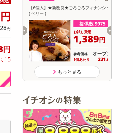
料込
初回トライアル
8
ット／特品
【6個入】★新改良★ごろごろフィナンシェ
【4種/計
サ
円
 43cm
( ベリー )
ギフトセッ
供数 4
提供数 9975
28
円
用
お試し費用
,999
1,389
円
円
.8円
オープン
オープン
参考価格
15
231
り
1個あたり
.5
円
もっと見る