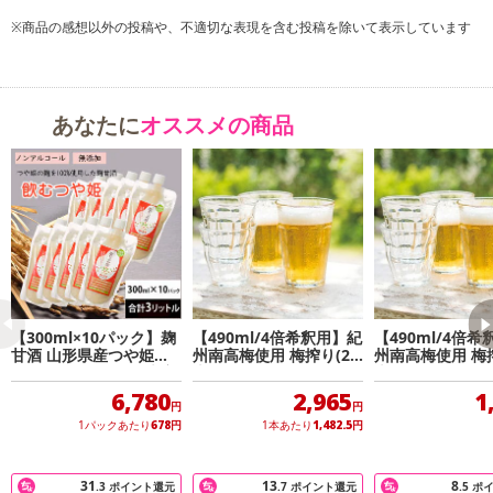
梅のエキスをしっかり搾って凝縮した甘さには、
※商品の感想以外の投稿や、不適切な表現を含む投稿を除いて表示しています
ノンアルコールとは思えないほどの深みが。
さっぱりした味がお好みならソーダで割って。
寒さの厳しい日には,紅茶に混ぜてほっと一息。
ゼリーを作ったり,お料理の隠し味にも。
あなたに
オススメの商品
あなた好みの楽しみ方を見つけてください。
酸味料,着色料,香料,酸化防止剤は使用しておりません。
【300ml×10パック】麹
【490ml/4倍希釈用】紀
【490ml/4倍
甘酒 山形県産つや姫麹1
州南高梅使用 梅搾り(2
州南高梅使用 梅搾
00％ 飲む・つや姫 大容
本)
本)
量3リットル
6,780
2,965
1
円
円
1パックあたり
678
円
1本あたり
1,482.5
円
31
13
8
.3
ポイント還元
.7
ポイント還元
.5
ポ