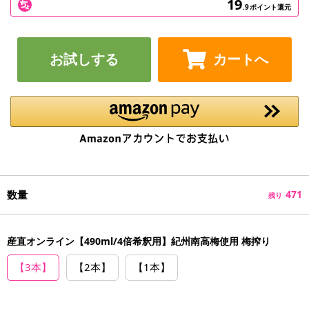
19
.9
ポイント還元
お試しする
カートへ
数量
471
残り
産直オンライン【490ml/4倍希釈用】紀州南高梅使用 梅搾り
【3本】
【2本】
【1本】