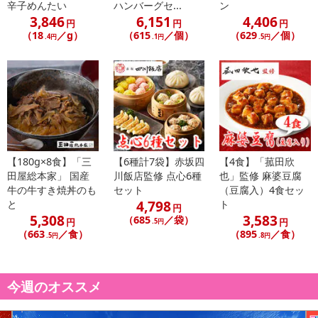
辛子めんたい
ハンバーグセ...
ン
Payでお支払いの場合、決済のため外部サイトへ遷移します。
3,846
6,151
4,406
円
円
円
※予約商品は決済手段ごとに定められた決済期限日にお支払いを完
（18
／g）
（615
／個）
（629
／個）
.4円
.1円
.5円
了することがございます。ご了承いただいたうえでお申し込みくだ
さい。
【配送伝票番号について】
※配送形態がメール便の商品については、商品の発送完了後、配送
伝票番号がマイページに表示されない場合もございます。
【配送日時の指定について】
【180g×8食】「三
【6種計7袋】赤坂四
【4食】「菰田欣
※配送日時の指定が可能な商品の場合、商品によってご指定できる
田屋総本家」 国産
川飯店監修 点心6種
也」監修 麻婆豆腐
配送日、配送時間が異なる可能性がございます。
牛の牛すき焼丼のも
セット
（豆腐入）4食セッ
カート機能をご利用の場合は、配送日時指定をご利用いただけませ
4,798
と
ト
円
5,308
3,583
ん。
（685
／袋）
円
円
.5円
（663
／食）
（895
／食）
.5円
.8円
発送日カレンダー
今週のオススメ