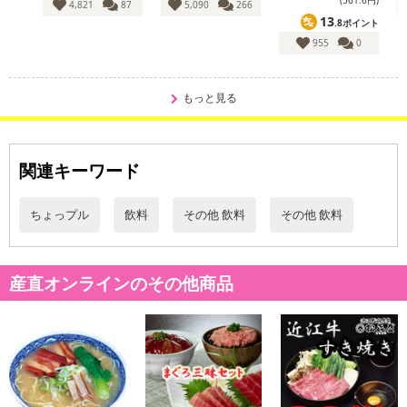
4,821
87
5,090
266
13
.8ポイント
955
0
もっと見る
関連キーワード
ちょっプル
飲料
その他 飲料
その他 飲料
産直オンラインのその他商品