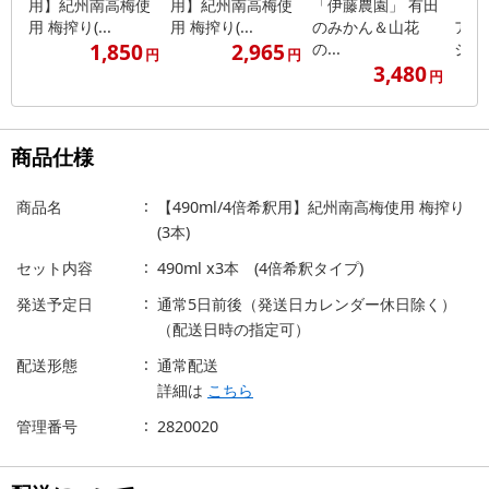
用】紀州南高梅使
用】紀州南高梅使
「伊藤農園」 有田
「伊
用 梅搾り(...
用 梅搾り(...
のみかん＆山花
アフ
1,850
2,965
の...
ジ...
円
円
3,480
円
商品仕様
商品名
【490ml/4倍希釈用】紀州南高梅使用 梅搾り
(3本)
セット内容
490ml x3本 (4倍希釈タイプ)
発送予定日
通常5日前後（発送日カレンダー休日除く）
（配送日時の指定可）
配送形態
通常配送
詳細は
こちら
管理番号
2820020