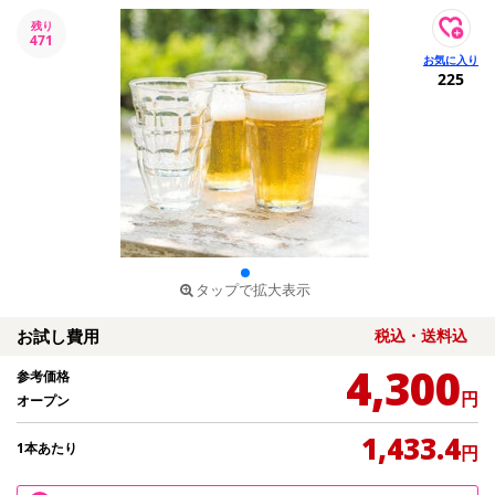
残り
471
225
タップで拡大表示
お試し費用
税込・送料込
4,300
参考価格
円
オープン
1,433.4
1本あたり
円