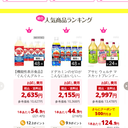
【機能性表示食品】
ドデカミンのゼロが
アサヒ ウェルチ マ
ウ
「ぐんぐんグルトα
こんなにおいしいわ
スカットブレンド10
ン
快眠・快腸ケア」PE
けがない PET 500ml
0 800g / Welch’sピ
モ
お試し費用
お試し費用
お試し費用
T 500ml
ーチ100 800g
税込・送料込
税込・送料込
税込・送料込
2,635
2,155
2,997
円
円
円
参考価格
10,627
円
参考価格
10,368
円
参考価格
13,478
円
54
44
さらにクーポンで
.9
.9
1本あたり
円
1本あたり
円
500
円引き
(221
.4
円)
(216円)
124
12
9
.9
.2ポイント
.9ポイント
1本あたり
円
(561
.6
円)