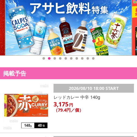
休業日
■
その他共通および商品カテゴリー別注意事項（※必ずご確認くだ
さい）
掲載予告
こちらの情報は
2026年07月09日
時点での情報となります。
2026/08/10 18:00 START
レッドカレー 中辛 140g
3,175
円
（79.4円／個）