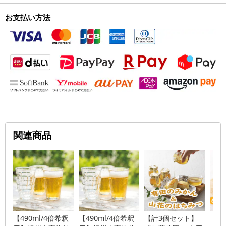
お支払い方法
関連商品
【490ml/4倍希釈
【490ml/4倍希釈
【計3個セット】
【計