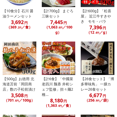
【10食分】石川 醤
【計700g】 まぐろ
【計600g】「松喜
油ラーメンセット
三昧セット
屋」 近江牛すきや
3,692
7,445
き モモ・バラ
円
円
7,396
（369
／食）
（1,063
／100
円
.2円
.6円
g）
（12
／g）
.4円
・賞味期限：製造日より180日
・原産国（最終加工地）：日本(和歌山県)
・原材料/材質/素材：うめ(和歌山県産),砂糖
・アレルギー表示：無し
・お召し上がり方：
4倍に薄めて御飲み下さい。
※凝固物が発生していても,これは梅のペクチンです。
【500g】お徳用 北
【計6食】「中國菜
【26食セット】「博
(開封後は,冷蔵庫に保存し,なるべくお早めにお飲みください。)
海道苫前「岡田商
老四川 飄香 井桁シ
多華味鳥」 一膳カ
・注意事項：直射日光を避け,高温多湿を避けて保存して下さい。
店」数の子松前漬け
ェフ監修」担々麺2
レー26食セット
3,508
6,677
種...
円
円
注意事項
8,180
（701
／100g）
（256
／袋）
円
.6円
.9円
（1,363
／食）
.4円
【賞味・消費期限のある商品について】
商品到着時点でのお日持ち期間は、配送日数などにより異なります