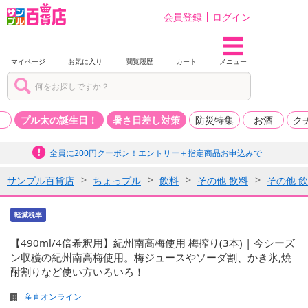
会員登録
ログイン
マイページ
お気に入り
閲覧履歴
カート
メニュー
品
プル太の誕生日！
暑さ日差し対策
防災特集
お酒
ク
全員に200円クーポン！エントリー＋指定商品お申込みで
サンプル百貨店
ちょっプル
飲料
その他 飲料
その他 
軽減税率
【490ml/4倍希釈用】紀州南高梅使用 梅搾り(3本) | 今シーズ
ン収穫の紀州南高梅使用。梅ジュースやソーダ割、かき氷,焼
酎割りなど使い方いろいろ！
産直オンライン