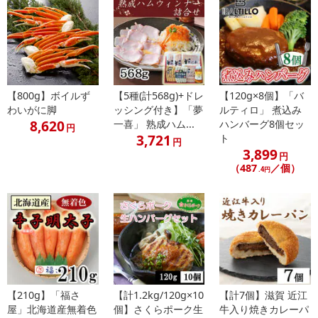
のでご了承ください。
【キャンセルについて】
※お申込み後のキャンセルはお受けできません。
記載されている内容を必ずご確認いただき、お届けする商品セット
【800g】ボイルず
【5種(計568g)+ドレ
【120g×8個】「バ
にご納得いただきましたうえでお申し込みください。
わいがに脚
ッシング付き】「夢
ルティロ」 煮込み
※パッケージ変更や商品リニューアル（成分など含む）等により、
8,620
一喜」 熟成ハム...
ハンバーグ8個セッ
円
参考の掲載画像や画像内のバーコードなど、お届け商品と多少異な
3,721
ト
円
る場合がございます。
3,899
円
また、[新たな加工食品の原料原産地表示制度]の経過措置期間の終
（487
／個）
.4円
了により、商品詳細内に記載の原産国・原材料の表記が旧表記の場
合がございます。
あらかじめご了承いただいた上でお申込みください。なお、本理由
によるお申込み後のキャンセル・返品交換は対応いたしかねます。
【お支払いについて】
※送料はお試し費用に含まれております。
※d払い、PayPay、au PAY、au PAY（auかんたん決済）、ソフトバ
【210g】「福さ
【計1.2kg/120g×10
【計7個】滋賀 近江
屋」北海道産無着色
個】さくらポーク生
牛入り焼きカレーパ
ンクまとめて支払い、楽天ペイ、メルペイ、AEON Pay、Amazon