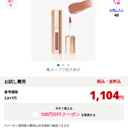
残り
8
40
タップで拡大表示
お試し費用
税込・送料込
1,104
参考価格
円
3,817
円
今すぐ使える
100円OFFクーポン
を取得する
※クーポン適用後の費用は決済画面で確認できます