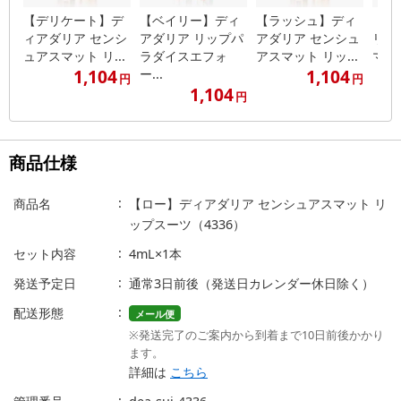
【デリケート】デ
【ベイリー】ディ
【ラッシュ】ディ
【ボ
ィアダリア センシ
アダリア リップパ
アダリア センシュ
リア
ュアスマット リ...
ラダイスエフォ
アスマット リッ...
マット
1,104
1,104
ー...
円
円
1,104
円
商品仕様
商品名
【ロー】ディアダリア センシュアスマット リ
ップスーツ（4336）
セット内容
4mL×1本
発送予定日
通常3日前後（発送日カレンダー休日除く）
配送形態
メール便
※発送完了のご案内から到着まで10日前後かかり
ます。
詳細は
こちら