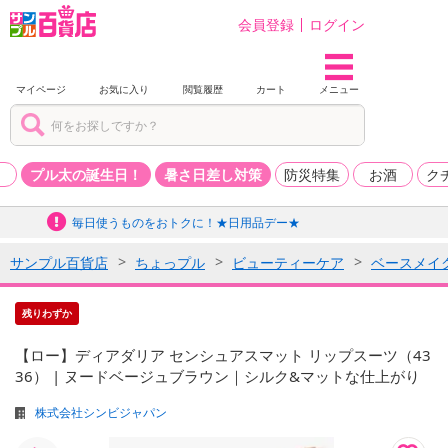
会員登録
ログイン
マイページ
お気に入り
閲覧履歴
カート
メニュー
品
プル太の誕生日！
暑さ日差し対策
防災特集
お酒
ク
毎日使うものをおトクに！★日用品デー★
サンプル百貨店
ちょっプル
ビューティーケア
ベースメイ
残りわずか
【ロー】ディアダリア センシュアスマット リップスーツ（43
36） | ヌードベージュブラウン｜シルク&マットな仕上がり
株式会社シンビジャパン