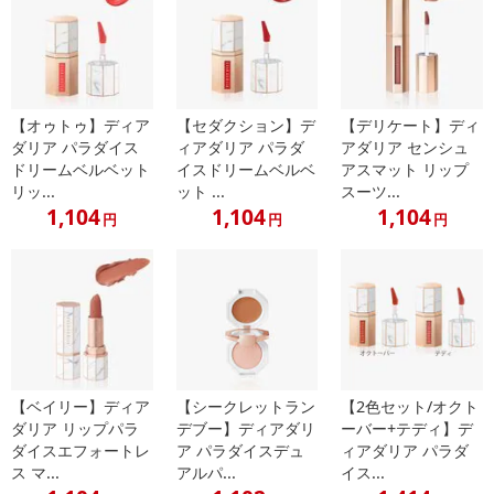
注意事項
【賞味・消費期限のある商品について】
【オゥトゥ】ディア
【セダクション】デ
【デリケート】ディ
商品到着時点でのお日持ち期間は、配送日数などにより異なります
ダリア パラダイス
ィアダリア パラダ
アダリア センシュ
のでご了承ください。
ドリームベルベット
イスドリームベルベ
アスマット リップ
リッ...
ット ...
スーツ...
【キャンセルについて】
1,104
1,104
1,104
円
円
円
※お申込み後のキャンセルはお受けできません。
記載されている内容を必ずご確認いただき、お届けする商品セット
にご納得いただきましたうえでお申し込みください。
※パッケージ変更や商品リニューアル（成分など含む）等により、
参考の掲載画像や画像内のバーコードなど、お届け商品と多少異な
る場合がございます。
また、[新たな加工食品の原料原産地表示制度]の経過措置期間の終
了により、商品詳細内に記載の原産国・原材料の表記が旧表記の場
【ベイリー】ディア
【シークレットラン
【2色セット/オクト
ダリア リップパラ
デブー】ディアダリ
ーバー+テディ】デ
合がございます。
ダイスエフォートレ
ア パラダイスデュ
ィアダリア パラダ
あらかじめご了承いただいた上でお申込みください。なお、本理由
ス マ...
アルパ...
イス...
によるお申込み後のキャンセル・返品交換は対応いたしかねます。