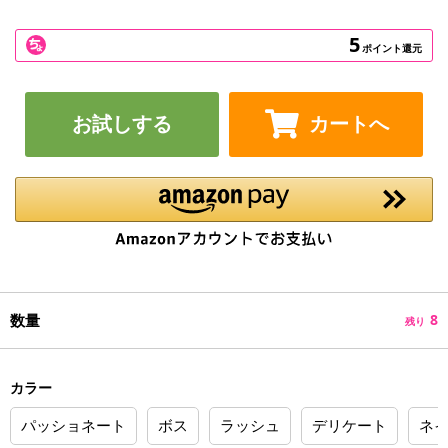
5
ポイント還元
お試しする
カートへ
数量
8
残り
カラー
パッショネート
ボス
ラッシュ
デリケート
ネ