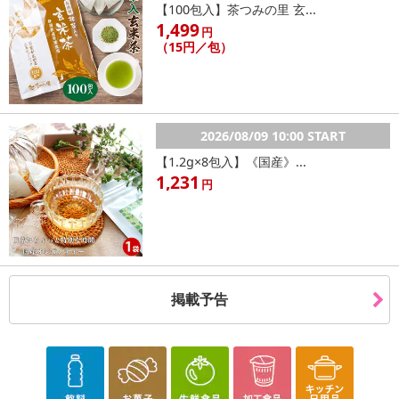
【100包入】茶つみの里 玄...
1,499
発送日カレンダー
円
（15円／包）
2026/08/09 10:00 START
【1.2g×8包入】《国産》...
1,231
円
休業日
■
その他共通および商品カテゴリー別注意事項（※必ずご確認くだ
さい）
掲載予告
こちらの情報は
2026年07月09日
時点での情報となります。