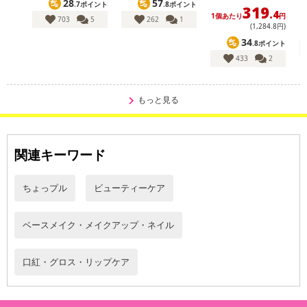
28
57
.7ポイント
.8ポイント
319
.4
1個あたり
円
1
703
5
262
1
(1,284
.8
円)
34
.8ポイント
433
2
もっと見る
関連キーワード
ちょっプル
ビューティーケア
ベースメイク・メイクアップ・ネイル
口紅・グロス・リップケア