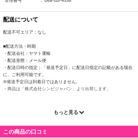
管理番号
dea-sui-4336
配送について
配送不可エリア：なし
■配送方法・時期
・配送会社：ヤマト運輸
・配送形態：メール便
・配送日時の指定：「発送予定日」に配送日指定の記載がある場合
に、ご利用可能です。
※発送予定日は到着日ではありません。
・商品は「株式会社シンビジャパン」より出荷します。
もっと見る
商品詳細
高発色のカラーが唇に塗った瞬間、軽やかに密着するエアリーフィ
この商品の口コミ
ッティングフォーミュラーで、乾燥やシワを目立たせずマットフィ