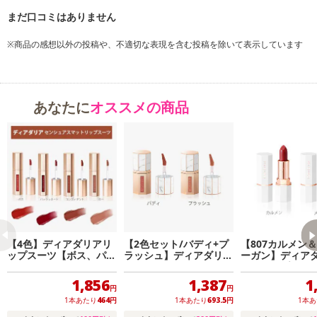
ニッシュを与えるリキッドリップスーツ
カラー：ローRaw
※商品の感想以外の投稿や、不適切な表現を含む投稿を除いて表示しています
ヌードベージュブラウン
あなたに
オススメの商品
【4色】ディアダリアリ
【2色セット/バディ+プ
【807カルメン＆
ップスーツ【ボス、パッ
ラッシュ】ディアダリア
ーガン】ディア
ショネート、コンフィデ
パラダイスドリームベル
ミニリップデュオ 
ント、ロー】
ベット リップムース
0)
1,856
1,387
1
円
円
1本あたり
464
円
1本あたり
693.5
円
1本