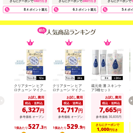
100
200
1
さらにクーポンで
円引き
さらにクーポンで
円引き
さらにクーポンで
8
6
5
.4
ポイント還元
.3
ポイント還元
.4
ポ
クリアターン ヒア
クリアターン ヒア
蔵元発 灘 スキンケ
【
ロチューン マイク
ロチューン マイク
ア3種セット
e
ロパッチ 2000 1回
ロパッチ 2000 1回
グ
お試し費用
お試し費用
お試し費用
分(2枚入)
分(2枚入)
税込・送料込
税込・送料込
税込・送料込
6,327
12,717
7,665
円
円
円
参考価格
オープン
参考価格
オープン
参考価格
30,835
円
527
529
さらにクーポンで
.3
.9
1個あたり
円
1個あたり
円
1,000
円引き