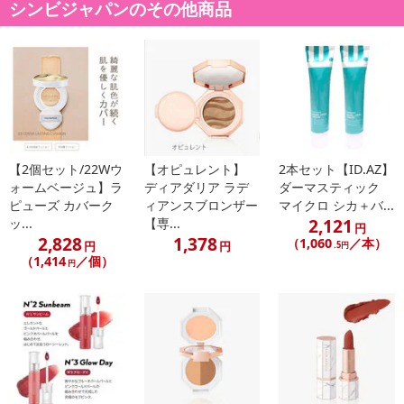
シンビジャパンのその他商品
point 1.
【2個セット/22Wウ
【オピュレント】
2本セット【ID.AZ】
シルク&マットな仕上がり
ォームベージュ】ラ
ディアダリア ラデ
ダーマスティック
シルクのように滑らかでマットな仕上がりで、にじみ・色落ちなく
ピューズ カバーク
ィアンスブロンザー
マイクロ シカ＋バ...
長時間ぴたっと密着
2,121
ッ...
【専...
円
2,828
1,378
（1,060
／本）
円
円
.5円
（1,414
／個）
point 2.
円
軽くなめらかでしっとり
空気のように軽いエアリーテクスチャーが乾燥を防ぎ、一日中快適
な唇をキープ
point 3
. 鮮やかなカラー展開