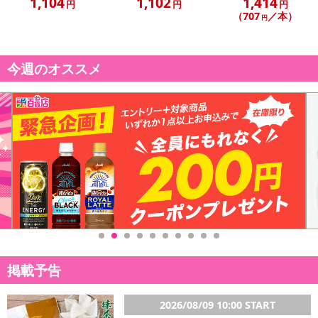
1,104
1,102
1,414
円
円
円
（707
／本）
円
【お支払いについて】
※送料はお試し費用に含まれております。
※d払い、PayPay、au PAY、au PAY（auかんたん決済）、ソフトバ
今週のオススメ
ンクまとめて支払い、楽天ペイ、メルペイ、AEON Pay、Amazon
Payでお支払いの場合、決済のため外部サイトへ遷移します。
※予約商品は決済手段ごとに定められた決済期限日にお支払いを完
了することがございます。ご了承いただいたうえでお申し込みくだ
さい。
【配送伝票番号について】
※配送形態がメール便の商品については、商品の発送完了後、配送
伝票番号がマイページに表示されない場合もございます。
【配送日時の指定について】
※配送日時の指定が可能な商品の場合、商品によってご指定できる
掲載予告
配送日、配送時間が異なる可能性がございます。
カート機能をご利用の場合は、配送日時指定をご利用いただけませ
ん。
2026/08/09 10:00 START