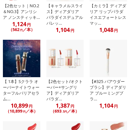
センスある高発色カラー8色を鮮やかにいきいきと表現
【2色セット｜NO.2
【キャラメルスライ
【カミラ】ディアダ
＆NO.3】アンリシ
ス】ディアダリア
リア リップパラダ
ア ノンスティッキ...
パラダイスデュアル
イスエフォートレス
・原産国（最終加工地）：韓国
1,124
パレッ...
マッ...
円
・原材料/材質/素材：
1,104
1,048
（562
／本）
円
円
円
イソドデカン、トリ（カプリル酸／カプリン酸）グリセリル、リ
ンゴ酸ジイソステアリル、（HDI／トリメチロールヘキシルラクト
ン）クロスポリマー、シリカ、メタクリル酸メチルクロスポリマ
ー、トリメチルシロキシケイ酸、ジシロキサン、トリイソステアリ
ン酸ポリグリセリル－2、オクチルドデカノール、ジステアルジモニ
ウムヘクトライト、トリメリト酸トリトリデシル、ジメチルシリル
化シリカ、（トリメチルシロキシケイ酸／ジメチコノール）クロス
【 1本】Sクララ オ
【2色セット/オクト
【#325 パアウダー
ポリマー、ダリア花エキス、アーモンド油、シア脂、アルガニアス
ーバーナイトウォー
ーバー+サングリ
ブラシ】ディアダリ
ピノサ核油、カカオ脂、炭酸プロピレン、セスキオレイン酸ソルビ
ターフルバリアセラ
ア】ディアダリア
ア ブルーミングブ
タン、カプリリルグリコール、エチルヘキシルグリセリン、ジメチ
ム...
パラダ...
ラ...
コン、ラベンダー油、1，2－ヘキサンジオール、水、グリセリン、
10,899
1,387
1,104
円
円
円
酸化チタン、黄酸化鉄、赤酸化鉄、黒酸化鉄、赤104（1）
（10,899
／本）
（693
／本）
円
.5円
・使用方法：唇のラインに沿って、内側から外側に向かってやさし
く塗ります。