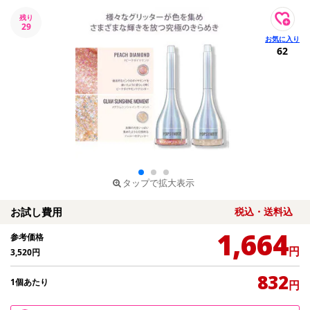
残り
29
62
タップで拡大表示
お試し費用
税込・送料込
1,664
参考価格
円
3,520
円
832
1個あたり
円