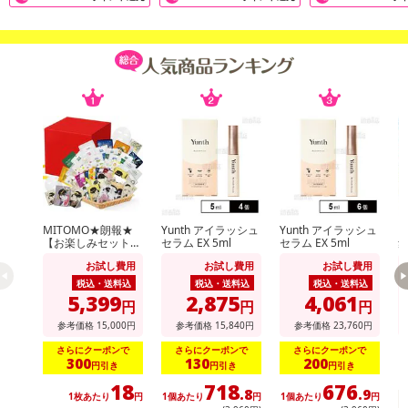
イクが完成！
MITOMO★朗報★
Yunth アイラッシュ
Yunth アイラッシュ
【お楽しみセット】
セラム EX 5ml
セラム EX 5ml
集中保湿マスクパッ
ク
お試し費用
お試し費用
お試し費用
ク100枚増量の300
枚セット！
税込・送料込
税込・送料込
税込・送料込
5,399
2,875
4,061
円
円
円
参考価格
15,000
円
参考価格
15,840
円
参考価格
23,760
円
さらにクーポンで
さらにクーポンで
さらにクーポンで
300
130
200
円引き
円引き
円引き
18
718
676
.8
.9
1枚あたり
円
1個あたり
円
1個あたり
円