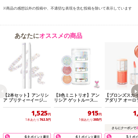
■ フィクシングポリマーで、グリッター、パールが飛ばず高密着
※商品の感想以外の投稿や、不適切な表現を含む投稿を除いて表示しています
■ 毛先にコシがあり、グリッターを簡単に目元へのせられるブラシ
【 黄金比率グリッター、様々なグリッターが、光を集めさまざまな
輝きを放つ究極のきらめき 】
あなたに
オススメの商品
■ 魅惑的なピンクのダイヤモンドを磨いたように愛らしく輝くピー
チダイヤモンドグリッター。
■ 太陽の光をいっぱい集めたような幻想的なグラムシャインモーメ
ント。
【 しっとりとし、肌にのせると速乾性のある水分ジェルテクスチャ
ー 】
【2本セット】アンリシ
【3色ミニトリオ】アン
【ブロンズスカ
■ 水分ジェルベースでしっとりとやわらかく、密着してヨレず高発
ア プリティーイージー
リシア ゲットルースグ
アダリア オーロ
グリッタースティック
リッタージェル
インリップトリ
色。
ト
1,525
915
1
■ パール、グリッターがヨレや、崩れにくい密着仕上げ。
円
円
■ フィクシングポリマー配合で、早く乾き密着。汗や皮脂にも強く
1本あたり
762.5
円
1個あたり
305
円
輝きをキープ！
2
さらにクーポンで
■ グリッターと相性のいい弾力のあるブラシで、簡単にポイントメ
6
4
5
.9
ポイント還元
.1
ポイント還元
.1
ポ