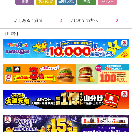
・使用期限：製造日より2年
・原産国（最終加工地）：韓国
・原材料/材質/素材：
よくあるご質問
はじめての方へ
#02 ピーチダイヤモンド
水、ポリブチレンテレフタレート、PG、アクリレーツコポリマ
【PR枠】
ー、PET、（エチレン／VA）コポリマー、ホウケイ酸（Ca／チタ
ン）、グリセリン、1，2−ヘキサンジオール、ホウケイ酸（Ca／A
l）、（アクリレーツ／アクリル酸アルキル（C10－30））クロスポ
リマー、ヒドロキシアセトフェノン、シリカ、水酸化Na、メチルプ
ロパンジオール、ポリエーテル－1、プロパンジオール、合成フルオ
ロフロゴパイト、EDTA－2Na、BG、酸化スズ、ビオチン、ペンチ
レングリコール、トロメタミン、アセチルグルコサミン、ヒアルロ
ン酸Na、クエン酸、フナバラソウエキス、タチアオイ花エキス、エ
チルヘキシルグリセリン、ヒアルロン酸クロスポリマーNa、トコフ
ェロール、カプリリルグリコール、酸化チタン、赤酸化鉄
#04 グラムサンシャインモーメント
水、ポリブチレンテレフタレート、ホウケイ酸（Ca／チタン）、
PG、PET、グリセリン、アクリレーツコポリマー、1，2−ヘキサン