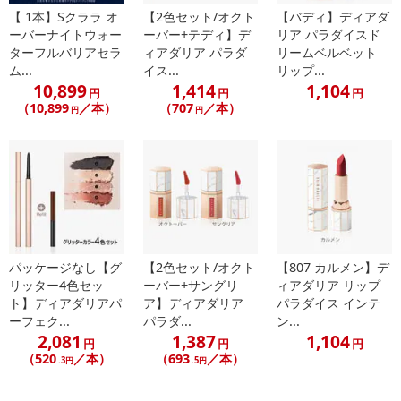
【 1本】Sクララ オ
【2色セット/オクト
【バディ】ディアダ
ーバーナイトウォー
ーバー+テディ】デ
リア パラダイスド
ターフルバリアセラ
ィアダリア パラダ
リームベルベット
ム...
イス...
リップ...
10,899
1,414
1,104
円
円
円
（10,899
／本）
（707
／本）
円
円
パッケージなし【グ
【2色セット/オクト
【807 カルメン】デ
リッター4色セッ
ーバー+サングリ
ィアダリア リップ
ト】ディアダリアパ
ア】ディアダリア
パラダイス インテ
ーフェク...
パラダ...
ン...
2,081
1,387
1,104
円
円
円
（520
／本）
（693
／本）
.3円
.5円