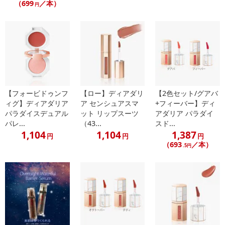
（699
／本）
円
【フォービドゥンフ
【ロー】ディアダリ
【2色セット/グアバ
ィグ】ディアダリア
ア センシュアスマ
+フィーバー】ディ
パラダイスデュアル
ット リップスーツ
アダリア パラダイ
パレ...
（43...
スド...
1,104
1,104
1,387
円
円
円
（693
／本）
.5円