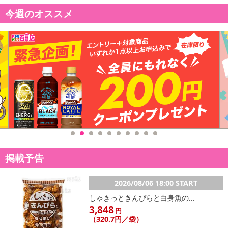
今週のオススメ
掲載予告
2026/08/06 18:00 START
しゃきっときんぴらと白身魚の...
3,848
円
（320.7円／袋）