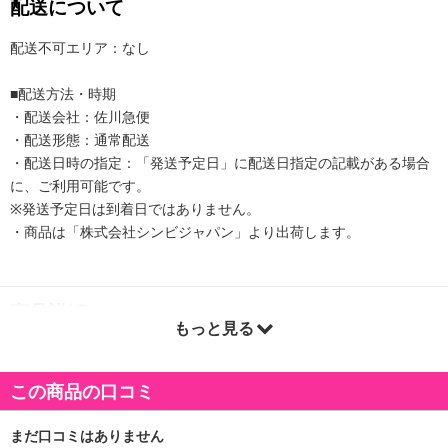
配送について
配送不可エリア：なし
■配送方法・時期
・配送会社：佐川急便
・配送形態：通常配送
・配送日時の指定：「発送予定日」に配送日指定の記載がある場合
に、ご利用可能です。
※発送予定日は到着日ではありません。
・商品は「株式会社シンビジャパン」より出荷します。
商品詳細
もっと見る
【 アイメイクにプラスして目元に究極のきらめき 】
■ アイメイクブラシが付属されたスタイリッシュなデザイン。
この商品の口コミ
■ ポップシノートだけの、簡単キレイにグリッター、アイメイクが
できるブラシを付属したスタイリッシュなパッケージ。
■ 大小さまざまな大きさの黄金比でつくられた輝きグリッター。