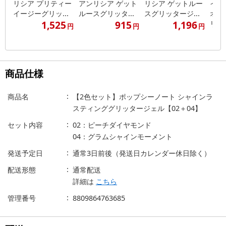
リシア プリティー
アンリシア ゲット
リシア ゲットルー
イ】
イージーグリッ...
ルースグリッタ...
スグリッタージ...
オー
1,525
915
1,196
リ...
円
円
円
商品仕様
商品名
【2色セット】ポップシーノート シャインラ
スティンググリッタージェル【02＋04】
セット内容
02：ピーチダイヤモンド
04：グラムシャインモーメント
発送予定日
通常3日前後（発送日カレンダー休日除く）
配送形態
通常配送
詳細は
こちら
管理番号
8809864763685