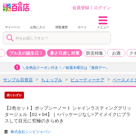
会員登録
ログイン
マイページ
お気に入り
閲覧履歴
カート
メニュー
品
プル太の誕生日！
暑さ日差し対策
防災特集
お酒
ク
＼全商品クーポン付き！／毎週木曜日は『激得デー』
サンプル百貨店
ちょっプル
ビューティーケア
ベースメイ
残りわずか
【2色セット】ポップシーノート シャインラスティンググリッ
タージェル【02＋04】 | <パッケージなし>アイメイクにプラ
スして目元に究極のきらめき
株式会社シンビジャパン