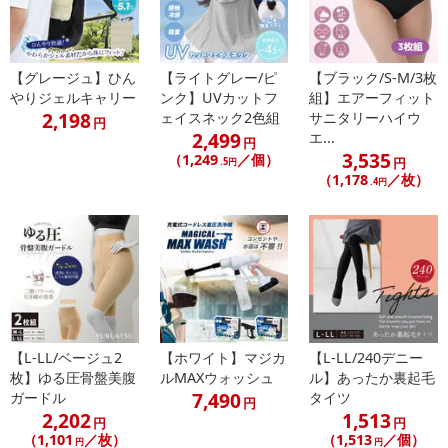
によるお申込み後のキャンセル・返品交換は対応いたしかねます。
【お支払いについて】
【グレージュ】ひん
【ライトグレー/ピ
【ブラック/S-M/3枚
※送料はお試し費用に含まれております。
やりジェルキャリー
ンク】UVカットフ
組】エアーフィット
※d払い、PayPay、au PAY、au PAY（auかんたん決済）、ソフトバ
2,198
ェイスネック2色組
サニタリーハイウ
円
ンクまとめて支払い、楽天ペイ、メルペイ、AEON Pay、Amazon
2,499
エ...
円
Payでお支払いの場合、決済のため外部サイトへ遷移します。
3,535
（1,249
／個）
円
.5円
※予約商品は決済手段ごとに定められた決済期限日にお支払いを完
（1,178
／枚）
.4円
了することがございます。ご了承いただいたうえでお申し込みくだ
さい。
【配送伝票番号について】
※配送形態がメール便の商品については、商品の発送完了後、配送
伝票番号がマイページに表示されない場合もございます。
【L-LL/ベージュ2
【ホワイト】マジカ
【L-LL/240デニー
【配送日時の指定について】
枚】ゆる圧骨盤美腹
ルMAXウォッシュ
ル】あったか裏起毛
※配送日時の指定が可能な商品の場合、商品によってご指定できる
7,490
ガードル
タイツ
円
配送日、配送時間が異なる可能性がございます。
2,202
1,513
円
円
カート機能をご利用の場合は、配送日時指定をご利用いただけませ
（1,101
／枚）
（1,513
／個）
円
円