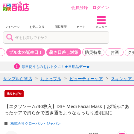
会員登録
ログイン
マイページ
お気に入り
閲覧履歴
カート
メニュー
品
プル太の誕生日！
暑さ日差し対策
防災特集
お酒
ク
毎日使うものをおトクに！★日用品デー★
サンプル百貨店
ちょっプル
ビューティーケア
スキンケア
残りわずか
【エクソソーム/30枚入】D3+ Medi Facial Mask | お悩みにあ
ったケアで滑らかで透き通るようなもっちり透明肌に
株式会社グローバル・ジャパン