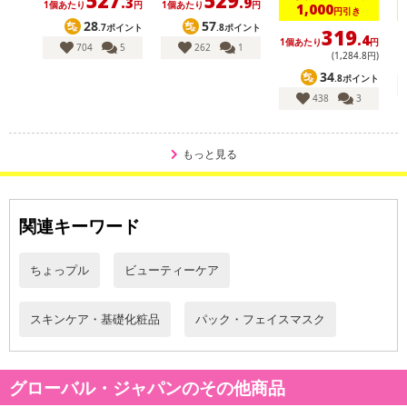
.3
.9
1個あたり
円
1個あたり
円
1,000
円引き
28
57
.7ポイント
.8ポイント
319
.4
1個あたり
円
1
704
5
262
1
(1,284
.8
円)
34
.8ポイント
438
3
もっと見る
関連キーワード
ちょっプル
ビューティーケア
スキンケア・基礎化粧品
パック・フェイスマスク
・原産国（最終加工地）：日本
・原材料/材質/素材：
グローバル・ジャパンのその他商品
レーヨン