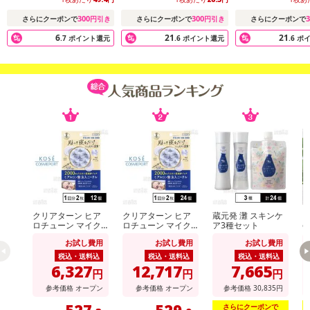
300
300
3
さらにクーポンで
円引き
さらにクーポンで
円引き
さらにクーポンで
6
21
21
.7
ポイント還元
.6
ポイント還元
.6
ポ
クリアターン ヒア
クリアターン ヒア
蔵元発 灘 スキンケ
【
ロチューン マイク
ロチューン マイク
ア3種セット
e
ロパッチ 2000 1回
ロパッチ 2000 1回
グ
お試し費用
お試し費用
お試し費用
分(2枚入)
分(2枚入)
税込・送料込
税込・送料込
税込・送料込
6,327
12,717
7,665
円
円
円
参考価格
オープン
参考価格
オープン
参考価格
30,835
円
527
529
さらにクーポンで