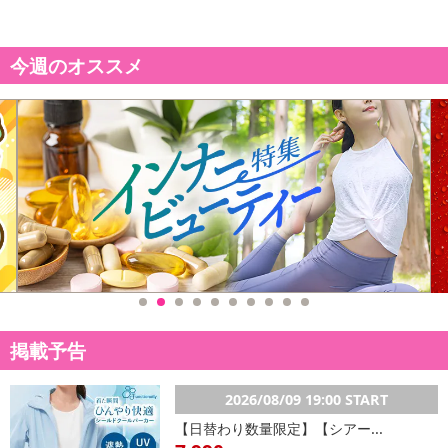
ん。
発送日カレンダー
今週のオススメ
休業日
■
その他共通および商品カテゴリー別注意事項（※必ずご確認くだ
掲載予告
さい）
こちらの情報は
2026年07月09日
時点での情報となります。
2026/08/09 19:00 START
【日替わり数量限定】【シアー...