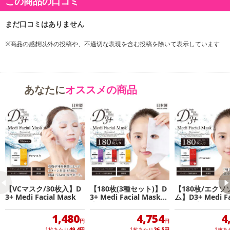
この商品の口コミ
※商品の感想以外の投稿や、不適切な表現を含む投稿を除いて表示しています
あなたに
オススメの商品
【VCマスク/30枚入】D
【180枚(3種セット)】D
【180枚/エクソ
3+ Medi Facial Mask
3+ Medi Facial Maskー
ム】D3+ Medi Fa
皮膚科医監修フェイシャ
askー皮膚科医
ルマスク
イシャルマスク
1,480
4,754
4
円
円
1枚あたり
49.4
円
1枚あたり
26.5
円
1枚あ