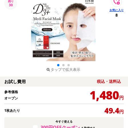
残り
30
8
タップで拡大表示
お試し費用
税込・送料込
1,480
参考価格
円
オープン
49.4
1枚あたり
円
今すぐ使える
300円OFFクーポン
を取得する