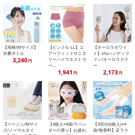
+
水、BG、グリセリン、ヒト脂肪由来間菜系細胞エクソソーム、ヒ
ト幹細胞順化培養液、ヒト脂肪細胞順化培養エキス、ヒト線位維芽
細胞順化培養液、ガラクトミセス培養液、ニコチンアミドモノヌク
レオチド、アルブチン、キュウリ果実エキス、アルガニアスビノサ
核油、オリーブ果実油、ラベンター油、EDTA一2Na、PEG一60水添
ヒマシ油、キサンタンガム、クエン酸、クエン酸Na、レモン果皮
【海柄/Mサイズ】
【ピンク/L-LL】エ
【オーロラホワイ
油、ライム油、レモングラス油、エエンピツビャクシン油、ローズ
氷嚢ボトル
アーフィットサニタ
ト】oluハンディフ
マリー葉油、フェノキシエタノール、水添シチン、1,2-ヘキサンジ
3,240
リーハイウエストガ
ァン/オーロラカラ
円
オール、ポリソルベート80、カプリリルグリコール、アスコルビル
ー...
ー
1,941
2,173
リン酸Na、酢酸トコフェロール、アスコルビルメチルカルボぺンタ
円
円
ぺプチドー72ートリーtープチルトリプトファナミド、トリ(カプリ
ル酸/カプリン酸）グリセリル
酸)グリセリル
・使用方法：
【ご使用方法】
STEP1.袋からマスクを取り出して広げます
STEP2.目元の部分から口元へと位置を合わせてから顔全体にフィ
【ベージュ/Mサイ
【4枚入×4袋/ラベン
【3回分(6枚入)×4
ットさせてください。
ズ/ノーマルタイ
ダーの香り】お疲れ
袋/無香料】足ラク
STEP3.3-5分程度おいて、シートマスクをはがします。