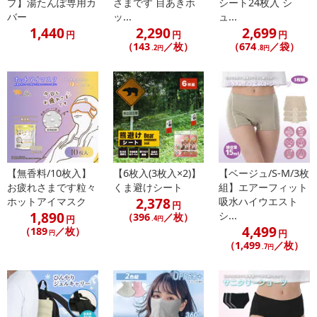
プ】湯たんぽ専用カ
さまです 目あきホ
シート24枚入 シ
STEP4.肌に残った美容液をなじませてください。
バー
ッ...
ュ...
1,440
2,290
2,699
円
円
円
（143
／枚）
（674
／袋）
.2円
.8円
注意事項
【賞味・消費期限のある商品について】
商品到着時点でのお日持ち期間は、配送日数などにより異なります
のでご了承ください。
【キャンセルについて】
※お申込み後のキャンセルはお受けできません。
【無香料/10枚入】
【6枚入(3枚入×2)】
【ベージュ/S-M/3枚
記載されている内容を必ずご確認いただき、お届けする商品セット
お疲れさまです粒々
くま避けシート
組】エアーフィット
にご納得いただきましたうえでお申し込みください。
2,378
ホットアイマスク
吸水ハイウエスト
円
※パッケージ変更や商品リニューアル（成分など含む）等により、
1,890
シ...
（396
／枚）
円
.4円
参考の掲載画像や画像内のバーコードなど、お届け商品と多少異な
4,499
（189
／枚）
円
円
る場合がございます。
（1,499
／枚）
.7円
また、[新たな加工食品の原料原産地表示制度]の経過措置期間の終
了により、商品詳細内に記載の原産国・原材料の表記が旧表記の場
合がございます。
あらかじめご了承いただいた上でお申込みください。なお、本理由