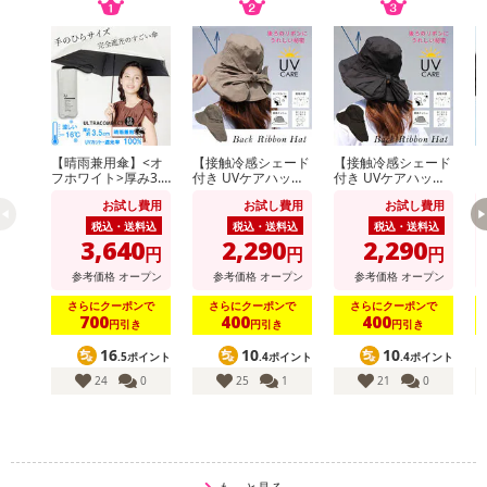
ービスが適用されない場合がございます。
※ご使用になられているモニターや端末により、実際の色と多少
異なる場合がございます。
※参考として2枚目以降に他カラーの詳細画像を掲載している場合
がございます。
【晴雨兼用傘】<オ
【接触冷感シェード
【接触冷感シェード
【
注意事項
フホワイト>厚み3.5
付き UVケアハッ
付き UVケアハッ
cm！手のひらサイ
ト】<ベージュ >あ
ト】<ブラック >あ
り
お試し費用
お試し費用
お試し費用
ズUVカット100％マ
ご紐つきのおしゃれ
ご紐つきのおしゃれ
【賞味・消費期限のある商品について】
イナス16度
なツバ広リボンハッ
なツバ広リボンハッ
税込・送料込
税込・送料込
税込・送料込
ト
ト
商品到着時点でのお日持ち期間は、配送日数などにより異なります
3,640
2,290
2,290
円
円
円
のでご了承ください。
参考価格
オープン
参考価格
オープン
参考価格
オープン
さらにクーポンで
さらにクーポンで
さらにクーポンで
【キャンセルについて】
700
400
400
円引き
円引き
円引き
※お申込み後のキャンセルはお受けできません。
16
10
10
.5ポイント
.4ポイント
.4ポイント
記載されている内容を必ずご確認いただき、お届けする商品セット
24
0
25
1
21
0
にご納得いただきましたうえでお申し込みください。
※パッケージ変更や商品リニューアル（成分など含む）等により、
参考の掲載画像や画像内のバーコードなど、お届け商品と多少異な
る場合がございます。