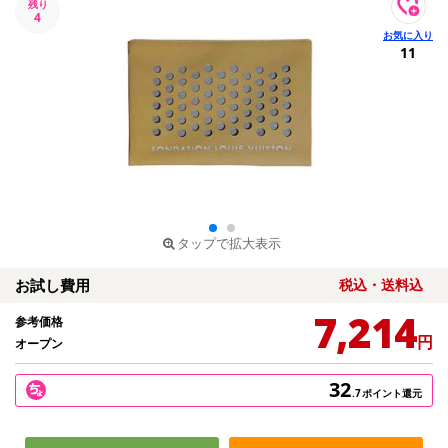
残り
4
11
タップで拡大表示
お試し費用
税込・送料込
7,214
参考価格
円
オープン
32
.7
ポイント還元