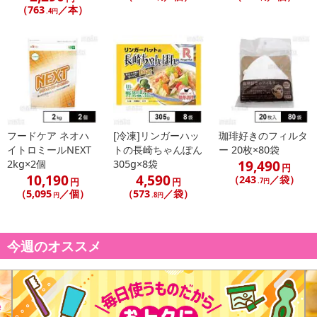
（763
／本）
.4円
フードケア ネオハ
[冷凍]リンガーハッ
珈琲好きのフィルタ
イトロミールNEXT
トの長崎ちゃんぽん
ー 20枚×80袋
19,490
2kg×2個
305g×8袋
円
10,190
4,590
（243
／袋）
円
円
.7円
（5,095
／個）
（573
／袋）
円
.8円
今週のオススメ