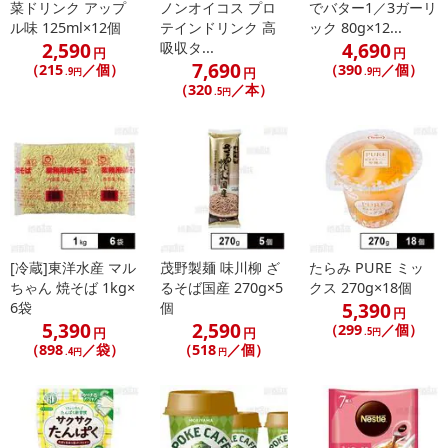
菜ドリンク アップ
ノンオイコス プロ
でバター1／3ガーリ
※配送日時の指定が可能な商品の場合、商品によってご指定できる
ル味 125ml×12個
テインドリンク 高
ック 80g×12...
配送日、配送時間が異なる可能性がございます。
2,590
4,690
吸収タ...
円
円
カート機能をご利用の場合は、配送日時指定をご利用いただけませ
7,690
（215
／個）
（390
／個）
円
.9円
.9円
ん。
（320
／本）
.5円
発送日カレンダー
[冷蔵]東洋水産 マル
茂野製麺 味川柳 ざ
たらみ PURE ミッ
ちゃん 焼そば 1kg×
るそば国産 270g×5
クス 270g×18個
5,390
6袋
個
円
5,390
2,590
（299
／個）
円
円
.5円
（898
／袋）
（518
／個）
.4円
円
休業日
■
その他共通および商品カテゴリー別注意事項（※必ずご確認くだ
さい）