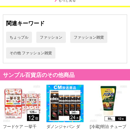
もっと見る
また、[新たな加工食品の原料原産地表示制度]の経過措置期間の終
了により、商品詳細内に記載の原産国・原材料の表記が旧表記の場
合がございます。
あらかじめご了承いただいた上でお申込みください。なお、本理由
関連キーワード
によるお申込み後のキャンセル・返品交換は対応いたしかねます。
ちょっプル
ファッション
ファッション雑貨
【お支払いについて】
※送料はお試し費用に含まれております。
その他 ファッション雑貨
※d払い、PayPay、au PAY、au PAY（auかんたん決済）、ソフトバ
ンクまとめて支払い、楽天ペイ、メルペイ、AEON Pay、Amazon
Payでお支払いの場合、決済のため外部サイトへ遷移します。
サンプル百貨店のその他商品
※予約商品は決済手段ごとに定められた決済期限日にお支払いを完
了することがございます。ご了承いただいたうえでお申し込みくだ
さい。
【配送伝票番号について】
※配送形態がメール便の商品については、商品の発送完了後、配送
伝票番号がマイページに表示されない場合もございます。
フードケア 一挙千
ダノンジャパン ダ
[冷蔵]明治 チューブ
【配送日時の指定について】