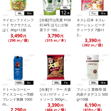
こちらの情報は
2026年07月09日
時点での情報となります。
マイセンファインフ
[冷蔵]守山乳業 POK
ネスレ日本 ネスレ
ード サクサクたん
ECAFE ほろにが抹
ポーション ピーチ
ぱく 40g×12個
茶ラテ 180...
ティーラテ 7個×1
3,490
3,790
2...
円
円
3,390
（290
／個）
（315
／本）
円
.9円
.9円
（282
／袋）
.5円
ドトールコーヒー
[冷凍]マ・マー 大盛
フジッコ 業務用 国
アイスコーヒー芳醇
りスパゲティ ミー
内産ナタデココ 500
ブレンド無糖 1000
トソース 360g×...
g×10個
3,390
6,190
m...
円
円
2,290
（484
／個）
（619
／個）
円
.3円
円