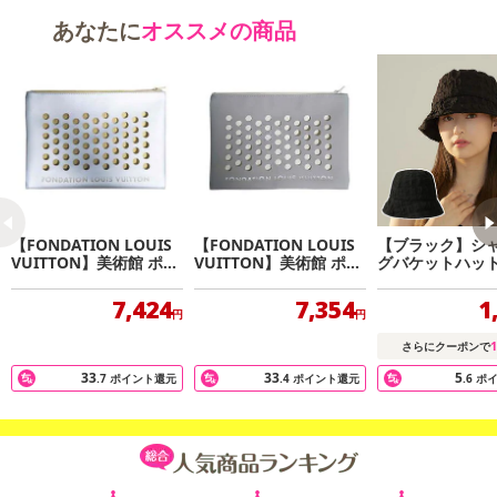
あなたに
オススメの商品
※当商品はパリのフォンダシオン ルイ・ヴィトン美術館の記念品と
しての位置づけとなるため、箱やタグ等は付属しません。
商品の仕上がりや細部は、素材の風合い、色、張りむら、微細な汚
れがなど、ご使用に支障ない程度の緻密でない部分がある場合がご
ざいます。
・原産国（最終加工地）：EU
・原材料/材質/素材：コットン、PVC
【FONDATION LOUIS
【FONDATION LOUIS
【ブラック】シ
・商品カラー：Camel
VUITTON】美術館 ポー
VUITTON】美術館 ポー
グバケットハッ
・商品サイズ：
チ #Steel Grey
チ #Grey
22 x 16cm
7,424
7,354
1
円
円
1
さらにクーポンで
33
33
5
・注意事項：
.7
ポイント還元
.4
ポイント還元
.6
ポ
※本商品は、本国のブランドと取引契約を結んだ海外代理店から
輸入したインポート商品(並行輸入品）となります。
国内ブランドショップのオリジナル付属品が付かない場合・デザ
イン・仕様が異なる場合があります。又、ショップでのアフターサ