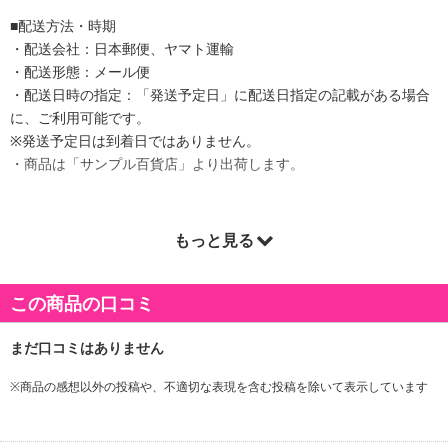
■配送方法・時期
・配送会社：日本郵便、ヤマト運輸
・配送形態：メール便
・配送日時の指定：「発送予定日」に配送日指定の記載がある場合
に、ご利用可能です。
※発送予定日は到着日ではありません。
・商品は「サンプル百貨店」より出荷します。
もっと見る
商品詳細
有名ブランド「ルイヴィトン」が手掛ける美術館として
この商品の口コミ
フランスパリの名所となっているルイヴィトン美術館の限定品とし
て現地でのみ手に入る日本未入荷アイテムです。
FONDATION LOUIS VUITTONのロゴマークが入ったポーチです。
※商品の感想以外の投稿や、不適切な表現を含む投稿を除いて表示しています
マチなしのフラットなフォルムなので、バッグの中でもかさばりに
くく、重宝すること間違いなし！
シンプルかつプレーンなデザインで、長く愛用できそう。