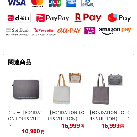
関連商品
グレー【FONDATI
【FONDATION LO
【FONDATION LO
Gal
ON LOUIS VUIT
UIS VUITTON】...
UIS VUITTON】...
ス【F
T...
16,999
16,999
...
円
円
10,900
円