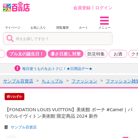
会員登録
ログイン
マイページ
お気に入り
閲覧履歴
カート
メニュー
品
プル太の誕生日！
暑さ日差し対策
防災特集
お酒
ク
毎日使うものをおトクに！★日用品デー★
サンプル百貨店
ちょっプル
ファッション
ファッション雑
残りわずか
【FONDATION LOUIS VUITTON】美術館 ポーチ #Camel | パ
リのルイヴィトン美術館 限定商品 2024 新作
サンプル百貨店