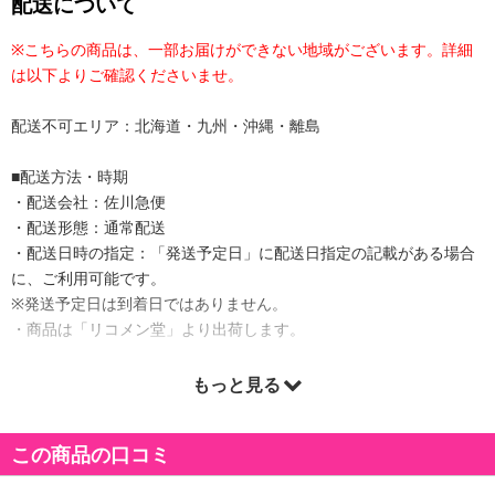
配送について
※こちらの商品は、一部お届けができない地域がございます。詳細
は以下よりご確認くださいませ。
配送不可エリア：北海道・九州・沖縄・離島
■配送方法・時期
・配送会社：佐川急便
・配送形態：通常配送
・配送日時の指定：「発送予定日」に配送日指定の記載がある場合
に、ご利用可能です。
※発送予定日は到着日ではありません。
・商品は「リコメン堂」より出荷します。
もっと見る
商品詳細
この商品の口コミ
・原材料/材質/素材：
素材：ムートン（ラムファー）