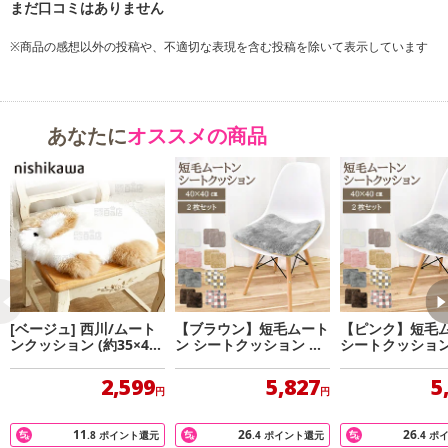
裏地：ポリエステル100％（スエード）
詰め物：ポリエステル100％
※商品の感想以外の投稿や、不適切な表現を含む投稿を除いて表示しています
・商品カラー：グレー
・使用方法：
表地にふわふわのムートンを使用した贅沢なクッションです
あなたに
オススメの商品
裏地には、ポリエステルを起毛させたスエード調の生地を使用し
ています
クッション性を高めるために、約1cmのウレタンを入れていま
す。ムートンの弾力とウレタンの弾力でふわふわです
使い方は色々。ダイニングキッチンの椅子や応接の椅子、事務所
などの椅子の上にもお使いいただけます
[ベージュ] 西川/ムート
【ブラウン】短毛ムート
【ピンク】短毛
その他、座布団代わりに、また車椅子やベビーカーのシートにも
ンクッション (約35×45c
ン シートクッション 同
シートクッション
m)
色2枚組
枚組
お使いいただけます
2,599
5,827
5
円
円
●【ウールの特徴】
11
26
26
.8
ポイント還元
.4
ポイント還元
.4
ポ