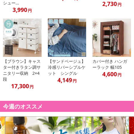
2,730
シュー...
円
3,990
円
【ブラウン】キャス
【サンドベージュ】
カバー付き ハンガ
ター付きラタン調サ
冷感リバーシブルケ
ーラック 幅105
4,600
ニタリー収納 2×4
ット シングル
円
4,149
段
円
17,300
円
今週のオススメ