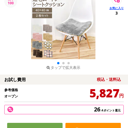
100
3
タップで拡大表示
お試し費用
税込・送料込
5,827
参考価格
円
オープン
26
.4
ポイント還元