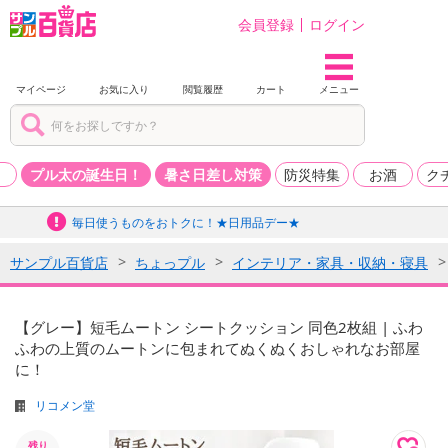
会員登録
ログイン
マイページ
お気に入り
閲覧履歴
カート
メニュー
品
プル太の誕生日！
暑さ日差し対策
防災特集
お酒
ク
毎日使うものをおトクに！★日用品デー★
サンプル百貨店
ちょっプル
インテリア・家具・収納・寝具
【グレー】短毛ムートン シートクッション 同色2枚組 | ふわ
ふわの上質のムートンに包まれてぬくぬくおしゃれなお部屋
に！
リコメン堂
残り