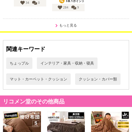
【賞味・消費期限のある商品について】
18
.1ポイント
34
0
商品到着時点でのお日持ち期間は、配送日数などにより異なります
284
9
のでご了承ください。
もっと見る
【キャンセルについて】
※お申込み後のキャンセルはお受けできません。
記載されている内容を必ずご確認いただき、お届けする商品セット
関連キーワード
にご納得いただきましたうえでお申し込みください。
※パッケージ変更や商品リニューアル（成分など含む）等により、
参考の掲載画像や画像内のバーコードなど、お届け商品と多少異な
ちょっプル
インテリア・家具・収納・寝具
る場合がございます。
また、[新たな加工食品の原料原産地表示制度]の経過措置期間の終
マット・カーペット・クッション
クッション・カバー類
了により、商品詳細内に記載の原産国・原材料の表記が旧表記の場
合がございます。
あらかじめご了承いただいた上でお申込みください。なお、本理由
リコメン堂のその他商品
によるお申込み後のキャンセル・返品交換は対応いたしかねます。
【お支払いについて】
※送料はお試し費用に含まれております。
※d払い、PayPay、au PAY、au PAY（auかんたん決済）、ソフトバ