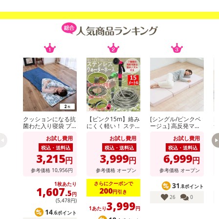
●ウールは、1本1本の繊維がくるくる縮れています。クリンプと
呼ばれるこの縮れのおかげで多くの空気を含み空気の厚い層が出来
ます
●ウールは、断熱性が高く、冬は暖かく夏は涼しい快適素材です
●ウールは、燃えにくく、燃えても合繊繊維のように有毒ガスがほ
とんど発生しません
●ウールの吸湿力は、標準状態で綿の約1.7倍、ポリエステルの37
倍、アクリルの約7倍
クッションになる抗
【ピンク15m】絡み
[シングル/ピンクベ
[
菌わた入り寝袋 ブ
にくく軽い！ ステ
ージュ] 高反発マッ
ルー
ンレスウォーターホ
トレス 厚さ10セン
レ
●だから、汗をかいてもムレたり、ジメジメしたりせずサラッと快
お試し費用
お試し費用
お試し費用
ース (散水パター
チ 130N (カバー付)
ン：7種類切替可)
※日本製
税込・送料込
税込・送料込
税込・送料込
適です
3,215
3,999
6,999
円
円
円
・商品サイズ：サイズ：40×40cm
参考価格
10,956
円
参考価格
オープン
参考価格
オープン
・商品重量：-
さらにクーポンで
1枚あたり
31
.8ポイント
1,607
200
円引き
.5
円
注意事項
26
0
(5,478円)
3,999
1あたり
円
14
.6ポイント