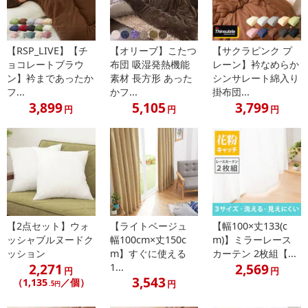
ンクまとめて支払い、楽天ペイ、メルペイ、AEON Pay、Amazon
Payでお支払いの場合、決済のため外部サイトへ遷移します。
※予約商品は決済手段ごとに定められた決済期限日にお支払いを完
【RSP_LIVE】【チ
【オリーブ】こたつ
【サクラピンク プ
了することがございます。ご了承いただいたうえでお申し込みくだ
ョコレートブラウ
布団 吸湿発熱機能
レーン】衿なめらか
さい。
ン】衿まであったか
素材 長方形 あった
シンサレート綿入り
フ...
かフ...
掛布団...
【配送伝票番号について】
3,899
5,105
3,799
円
円
円
※配送形態がメール便の商品については、商品の発送完了後、配送
伝票番号がマイページに表示されない場合もございます。
【配送日時の指定について】
※配送日時の指定が可能な商品の場合、商品によってご指定できる
配送日、配送時間が異なる可能性がございます。
カート機能をご利用の場合は、配送日時指定をご利用いただけませ
【2点セット】ウォ
【ライトベージュ
【幅100×丈133(c
ん。
ッシャブルヌードク
幅100cm×丈150c
m)】ミラーレース
ッション
m】すぐに使える
カーテン 2枚組【...
発送日カレンダー
2,271
2,569
1...
円
円
3,543
（1,135
／個）
円
.5円