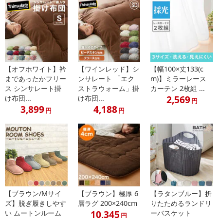
【オフホワイト】衿
【ワインレッド】シ
【幅100×丈133(c
まであったかフリー
ンサレート 「エク
m)】ミラーレース
休業日
ス シンサレート掛
ストラウォーム」掛
カーテン 2枚組 ...
2,569
け布団...
け布団...
円
■
その他共通および商品カテゴリー別注意事項（※必ずご確認くだ
3,899
4,188
円
円
さい）
こちらの情報は
2026年07月09日
時点での情報となります。
【ブラウン/Mサイ
【ブラウン】極厚 6
【ラタンブルー】折
ズ】脱ぎ履きしやす
層ラグ 200×240cm
りたためるランドリ
10,345
い ムートンルーム
ーバスケット
円