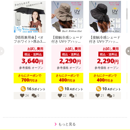
がございます。
■水に濡れた場合、色落ちする可能性があります。
注意事項
【賞味・消費期限のある商品について】
【晴雨兼用傘】<オ
【接触冷感シェード
【接触冷感シェード
【
フホワイト>厚み3.5
付き UVケアハッ
付き UVケアハッ
商品到着時点でのお日持ち期間は、配送日数などにより異なります
cm！手のひらサイ
ト】<ベージュ >あ
ト】<ブラック >あ
り
お試し費用
お試し費用
お試し費用
ズUVカット100％マ
ご紐つきのおしゃれ
ご紐つきのおしゃれ
のでご了承ください。
イナス16度
なツバ広リボンハッ
なツバ広リボンハッ
税込・送料込
税込・送料込
税込・送料込
ト
ト
3,640
2,290
2,290
円
円
円
【キャンセルについて】
参考価格
オープン
参考価格
オープン
参考価格
オープン
※お申込み後のキャンセルはお受けできません。
さらにクーポンで
さらにクーポンで
さらにクーポンで
記載されている内容を必ずご確認いただき、お届けする商品セット
700
400
400
円引き
円引き
円引き
にご納得いただきましたうえでお申し込みください。
16
10
10
.5ポイント
.4ポイント
.4ポイント
※パッケージ変更や商品リニューアル（成分など含む）等により、
24
0
22
1
21
0
参考の掲載画像や画像内のバーコードなど、お届け商品と多少異な
る場合がございます。
また、[新たな加工食品の原料原産地表示制度]の経過措置期間の終
了により、商品詳細内に記載の原産国・原材料の表記が旧表記の場
合がございます。
もっと見る