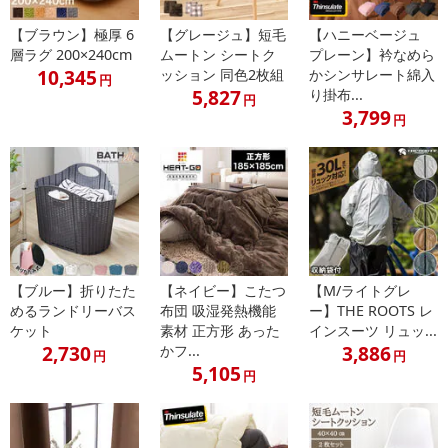
【ブラウン】極厚 6
【グレージュ】短毛
【ハニーベージュ
層ラグ 200×240cm
ムートン シートク
プレーン】衿なめら
10,345
ッション 同色2枚組
かシンサレート綿入
円
5,827
り掛布...
円
3,799
円
【ブルー】折りたた
【ネイビー】こたつ
【M/ライトグレ
めるランドリーバス
布団 吸湿発熱機能
ー】THE ROOTS レ
ケット
素材 正方形 あった
インスーツ リュッ...
2,730
3,886
かフ...
円
円
5,105
円