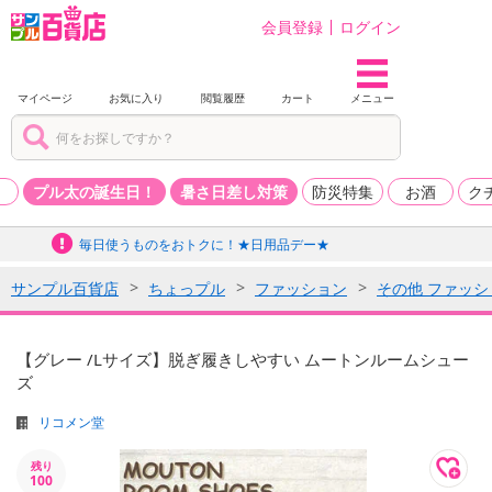
会員登録
ログイン
マイページ
お気に入り
閲覧履歴
カート
メニュー
品
プル太の誕生日！
暑さ日差し対策
防災特集
お酒
ク
毎日使うものをおトクに！★日用品デー★
サンプル百貨店
ちょっプル
ファッション
その他 ファッシ
【グレー /Lサイズ】脱ぎ履きしやすい ムートンルームシュー
ズ
リコメン堂
残り
100