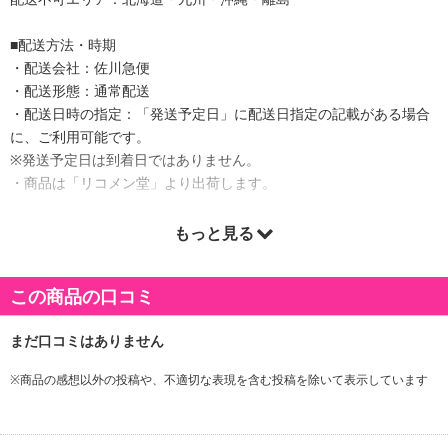
■配送方法・時期
・配送会社：佐川急便
・配送形態：通常配送
・配送日時の指定：「発送予定日」に配送日指定の記載がある場合
に、ご利用可能です。
※発送予定日は到着日ではありません。
・商品は「リコメン堂」より出荷します。
もっと見る
商品詳細
この商品の口コミ
こだわりぬいたブーツ型仕様のムートンルームシューズです。
新築祝い、お誕生日プレゼント、敬老の日の贈り物など大切な方へ
の贈り物にも最適です。
密度の高いリアルムートンを使用しているので足元の冷えにお悩み
※商品の感想以外の投稿や、不適切な表現を含む投稿を除いて表示しています
の方にもおすすめです。
折り返せばモコモコがかわいいゴージャスな印象になります。
脱ぎ履きがしやすいようになっています。画像参照