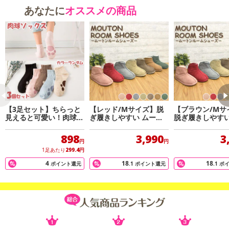
しっかりとした縫製で丁寧に仕上げておりますので長くご使用い
あなたに
オススメの商品
ただけます。
・原材料/材質/素材：
甲表地・底裏生地：ポリエステル100％
甲裏一部：ポリエステル100％（ボア）
甲入り口部分：毛羽／ウール100％(ボア) 基布／ポリエステル10
0％
底部分：ムートン
【3足セット】ちらっと
【レッド/Mサイズ】脱
【ブラウン/Mサ
底裏滑り止め：皮革
見えると可愛い！肉球ソ
ぎ履きしやすい ムート
脱ぎ履きしやすい
ックス※カラーランダム
ンルームシューズ
トンルームシュ
・商品カラー：グレー
898
3,990
3
・商品サイズ：Lサイズ(25.5-28cm)
円
円
・注意事項：
1足あたり
299.4
円
※ 家庭洗濯できません。
4
18
18
ポイント還元
.1
ポイント還元
.1
ポ
■本革を使用していますので、ご使用後多少なじんで大きくなりま
す。
■お使いのモニター設定等により実物の商品と色味が異なる場合が
ございます。
■天然モノのため、一点づつ、厚み・色・風合いが若干異なる場合