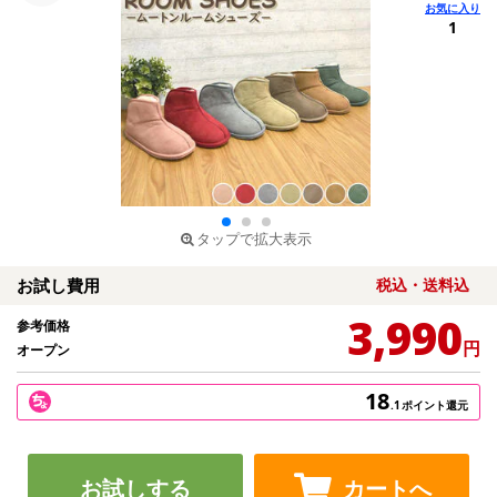
1
タップで拡大表示
お試し費用
税込・送料込
3,990
参考価格
円
オープン
18
.1
ポイント還元
お試しする
カートへ