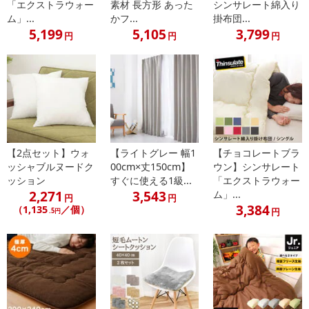
「エクストラウォー
素材 長方形 あった
シンサレート綿入り
ん。
ム」...
かフ...
掛布団...
5,199
5,105
3,799
円
円
円
発送日カレンダー
【2点セット】ウォ
【ライトグレー 幅1
【チョコレートブラ
ッシャブルヌードク
00cm×丈150cm】
ウン】シンサレート
ッション
すぐに使える1級...
「エクストラウォー
2,271
3,543
ム」...
円
円
休業日
3,384
（1,135
／個）
円
.5円
■
その他共通および商品カテゴリー別注意事項（※必ずご確認くだ
さい）
こちらの情報は
2026年07月09日
時点での情報となります。