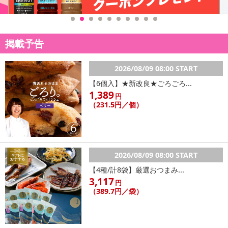
掲載予告
2026/08/09 08:00 START
【6個入】★新改良★ごろごろ...
1,389
円
（231.5円／個）
2026/08/09 08:00 START
【4種/計8袋】厳選おつまみ...
3,117
円
（389.7円／袋）