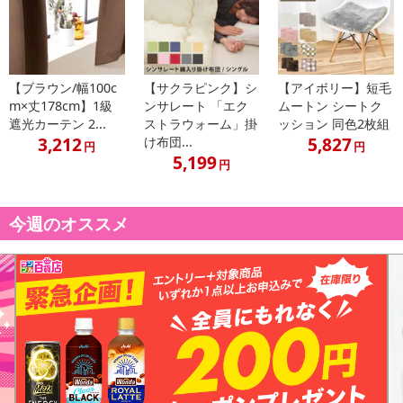
【ブラウン/幅100c
【サクラピンク】シ
【アイボリー】短毛
m×丈178cm】1級
ンサレート 「エク
ムートン シートク
遮光カーテン 2...
ストラウォーム」掛
ッション 同色2枚組
3,212
5,827
け布団...
円
円
5,199
円
今週のオススメ