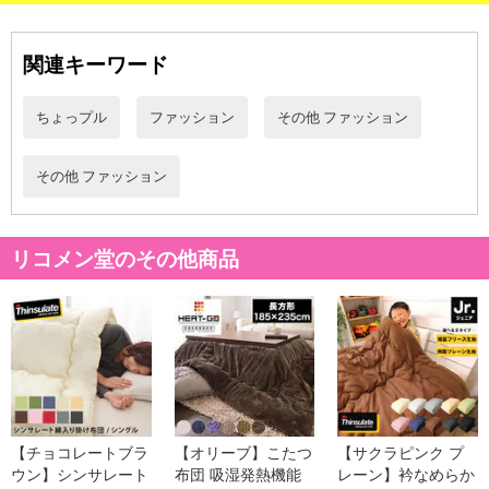
あらかじめご了承いただいた上でお申込みください。なお、本理由
によるお申込み後のキャンセル・返品交換は対応いたしかねます。
関連キーワード
【お支払いについて】
※送料はお試し費用に含まれております。
ちょっプル
ファッション
その他 ファッション
※d払い、PayPay、au PAY、au PAY（auかんたん決済）、ソフトバ
ンクまとめて支払い、楽天ペイ、メルペイ、AEON Pay、Amazon
Payでお支払いの場合、決済のため外部サイトへ遷移します。
その他 ファッション
※予約商品は決済手段ごとに定められた決済期限日にお支払いを完
了することがございます。ご了承いただいたうえでお申し込みくだ
さい。
リコメン堂のその他商品
【配送伝票番号について】
※配送形態がメール便の商品については、商品の発送完了後、配送
伝票番号がマイページに表示されない場合もございます。
【配送日時の指定について】
※配送日時の指定が可能な商品の場合、商品によってご指定できる
【チョコレートブラ
【オリーブ】こたつ
【サクラピンク プ
配送日、配送時間が異なる可能性がございます。
ウン】シンサレート
布団 吸湿発熱機能
レーン】衿なめらか
カート機能をご利用の場合は、配送日時指定をご利用いただけませ