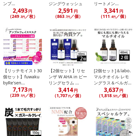
ンプ...
ジングウォッシュ
リートメン...
2,493
2,591
3,341
円
円
円
（249
／枚）
（863
／個）
（111
／個）
.3円
.7円
.4円
【リッチモイスト30
【2個セット】リセ
[2個セット]＆labo.
個セット】fuwaku
ンザ W AHA in ピー
マルチオイル レモ
byRe'sen...
リングセラム ...
ングラス＆ベルガ...
7,173
3,414
3,637
円
円
円
（239
／枚）
（1,707
／個）
（1,818
／個）
.1円
円
.5円