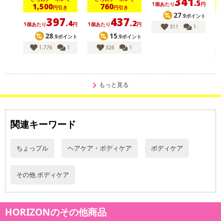
341
.5
1個あたり
円
1,500
760
円引き
円引き
27
.9ポイント
397
437
.4
.2
1個あたり
円
1個あたり
円
1
311
1
28
15
.9ポイント
.9ポイント
1,776
1
326
1
もっと見る
関連キーワード
ちょっプル
ヘアケア・ボディケア
ボディケア
その他 ボディケア
HORIZONのその他商品