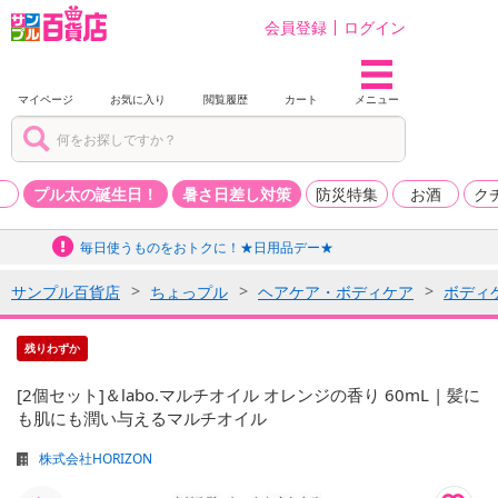
会員登録
ログイン
マイページ
お気に入り
閲覧履歴
カート
メニュー
品
プル太の誕生日！
暑さ日差し対策
防災特集
お酒
ク
毎日使うものをおトクに！★日用品デー★
サンプル百貨店
ちょっプル
ヘアケア・ボディケア
ボディ
残りわずか
[2個セット]＆labo.マルチオイル オレンジの香り 60mL | 髪に
も肌にも潤い与えるマルチオイル
株式会社HORIZON