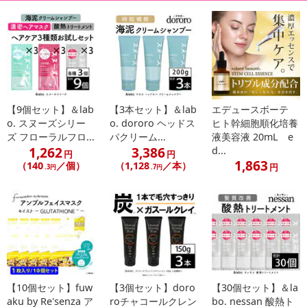
【9個セット】＆lab
【3本セット】＆lab
エデュースボーテ
o. スヌーズシリー
o. dororo ヘッドス
ヒト幹細胞順化培養
ズ フローラルフロ...
パクリーム...
液美容液 20mL e
1,262
3,386
d...
円
円
1,863
（140
／個）
（1,128
／本）
円
.3円
.7円
【10個セット】fuw
【3個セット】doro
【30個セット】＆la
aku by Re'senza ア
roチャコールクレン
bo. nessan 酸熱ト