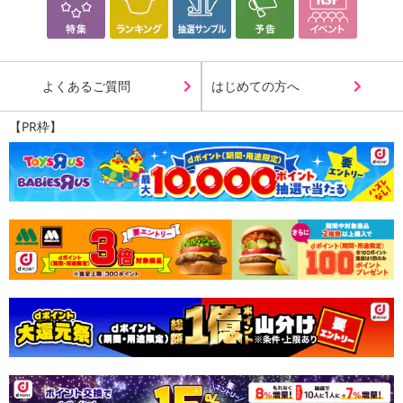
乾燥で広がる髪も、まとまりやすく
なじみの良いとろみオイルが髪や肌に潤いを与え、
スタイリングに使用すればウェッティな
よくあるご質問
はじめての方へ
束感のあるニュアンスヘアが完成。
乾燥で広がる毛先もまとまりやすく整えます。
【PR枠】
・原産国（最終加工地）：日本
・原材料/材質/素材：
コメヌカ油、ミネラルオイル、ゴマ油、ハイブリッドサフラワー
油、シア脂、ヒマワリ種子油、ホホバ種子油、オリーブ油、スクワ
ラン、オレンジ果皮油、ベルガモット果実油、ユズ果皮油
・使用方法：
仕上げの際は毛先になじませスタイリングしてください。
アウトバスオイルとしてご使用の場合はタオルドライした髪や乾
いた髪に、
適量を手のひらでよく伸ばしてから毛先を中心に髪全体になじま
せてください。