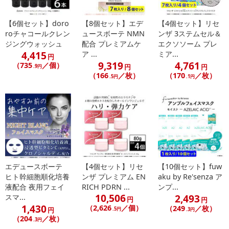
【6個セット】doro
【8個セット】エデ
【4個セット】リセ
roチャコールクレン
ュースボーテ NMN
ンザ 3ステムセル＆
ジングウォッシュ
配合 プレミアムケ
エクソソーム プレ
4,415
ア ...
ミア...
円
9,319
4,761
（735
／個）
円
円
.9円
（166
／枚）
（170
／枚）
.5円
.1円
エデュースボーテ
【4個セット】リセ
【10個セット】fuw
ヒト幹細胞順化培養
ンザ プレミアム EN
aku by Re'senza ア
液配合 夜用フェイ
RICH PDRN ...
ンプ...
10,506
2,493
スマ...
円
円
1,430
（2,626
／個）
（249
／枚）
円
.5円
.3円
（204
／枚）
.3円