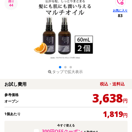
残り
44
83
タップで拡大表示
お試し費用
税込・送料込
3,638
参考価格
円
オープン
1,819
1個あたり
円
今すぐ使える
300円OFFクーポン
を取得する