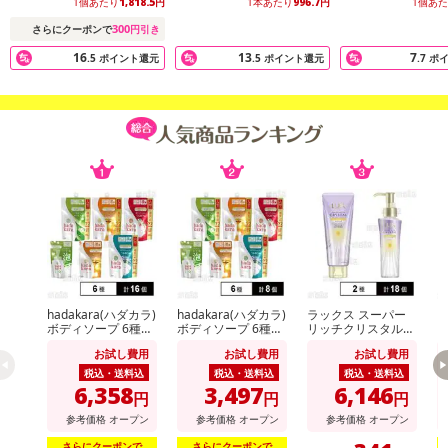
1個あたり
1,818.5
円
1本あたり
996.7
円
1個あ
300
さらにクーポンで
円引き
16
13
7
.5
ポイント還元
.5
ポイント還元
.7
ポ
hadakara(ハダカラ)
hadakara(ハダカラ)
ラックス スーパー
ビ
ボディソープ 6種セ
ボディソープ 6種セ
リッチクリスタル
ッ
ット
ット
マルチダメージリペ
イ
お試し費用
お試し費用
お試し費用
ア ヘアパック 180g
m
/ オイル 90ml
税込・送料込
税込・送料込
税込・送料込
6,358
3,497
6,146
円
円
円
参考価格
オープン
参考価格
オープン
参考価格
オープン
さらにクーポンで
さらにクーポンで