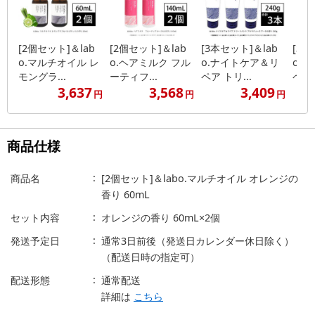
[2個セット]＆lab
[2個セット]＆lab
[3本セット]＆lab
[3本
o.マルチオイル レ
o.ヘアミルク フル
o.ナイトケア＆リ
o.
モングラ...
ーティフ...
ペア トリ...
ペア 
3,637
3,568
3,409
円
円
円
商品仕様
商品名
[2個セット]＆labo.マルチオイル オレンジの
香り 60mL
セット内容
オレンジの香り 60mL×2個
発送予定日
通常3日前後（発送日カレンダー休日除く）
（配送日時の指定可）
配送形態
通常配送
詳細は
こちら