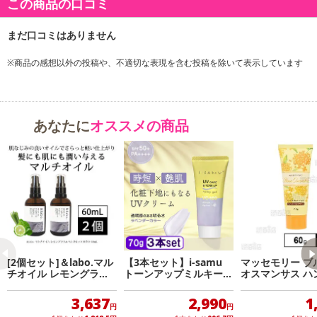
この商品の口コミ
＆labo. マルチオイル オレンジの香り
種類別名称：美容オイル ヘア＆ボディ
容量：60mL
※商品の感想以外の投稿や、不適切な表現を含む投稿を除いて表示しています
製造国：日本
製造販売元：株式会社HORIZON
あなたに
オススメの商品
[2個セット]＆labo.マル
【3本セット】i-samu
マッセモリー ブ
チオイル レモングラス
トーンアップミルキージ
オスマンサス ハ
＆ベルガモットの香り 6
ェル 70g SPF50＋ PA
ネイルクリーム 6
0mL
++++
3,637
2,990
1
円
円