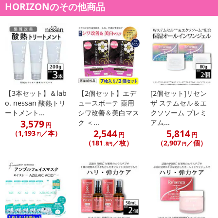
HORIZONのその他商品
【3本セット】＆lab
【2個セット】エデ
[2個セット]リセン
o. nessan 酸熱トリ
ュースボーテ 薬用
ザ ステムセル＆エ
ートメント...
シワ改善＆美白マス
クソソーム プレミ
3,579
ク ＜...
アム...
円
2,544
5,814
（1,193
／本）
円
円
円
（181
／枚）
（2,907
／個）
.8円
円