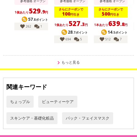
参考価格
オープン
参考価格
オープン
参考価格
オープン
529
さらにクーポンで
さらにクーポンで
.9
1個あたり
円
100
500
円引き
円引き
57
.8ポイント
527
639
.3
.8
1個あたり
円
1本あたり
円
262
1
28
14
.7ポイント
.5ポイント
694
5
512
7
もっと見る
関連キーワード
ちょっプル
ビューティーケア
スキンケア・基礎化粧品
パック・フェイスマスク