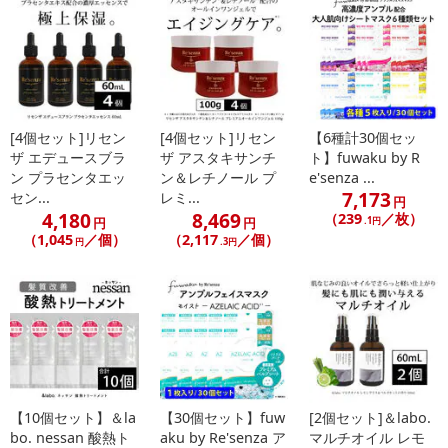
[4個セット]リセン
[4個セット]リセン
【6種計30個セッ
ザ エデュースブラ
ザ アスタキサンチ
ト】fuwaku by R
ン プラセンタエッ
ン＆レチノール プ
e'senza ...
7,173
セン...
レミ...
円
4,180
8,469
（239
／枚）
円
円
.1円
（1,045
／個）
（2,117
／個）
円
.3円
【10個セット】＆la
【30個セット】fuw
[2個セット]＆labo.
bo. nessan 酸熱ト
aku by Re'senza ア
マルチオイル レモ