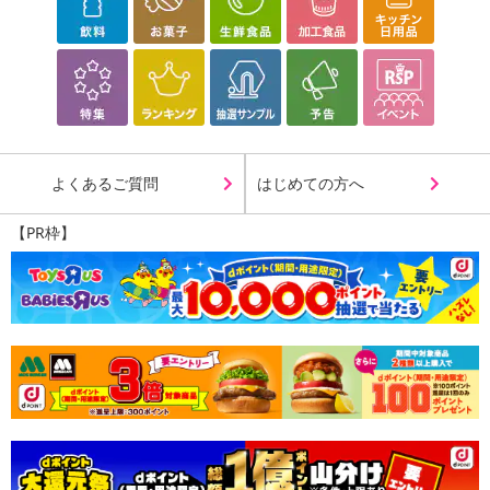
よくあるご質問
はじめての方へ
【PR枠】
fuwaku by Re'senza アンプルフェイスマスク リッチモイスト レチ
ノール
容量：1枚入(美容液23mL)
生産国：日本