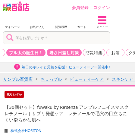
会員登録
ログイン
マイページ
お気に入り
閲覧履歴
カート
メニュー
品
プル太の誕生日！
暑さ日差し対策
防災特集
お酒
ク
毎日のキレイと元気を応援！ビューティーデー開催中♪
サンプル百貨店
ちょっプル
ビューティーケア
スキンケア
残りわずか
【30個セット】fuwaku by Re'senza アンプルフェイスマスク
レチノール | サプリ発想ケア レチノールで毛穴の目立ちに
くい滑らかな肌へ
株式会社HORIZON