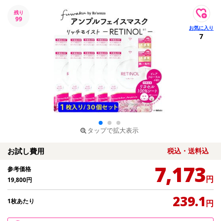
残り
99
7
タップで拡大表示
お試し費用
税込・送料込
7,173
参考価格
円
19,800
円
239.1
1枚あたり
円