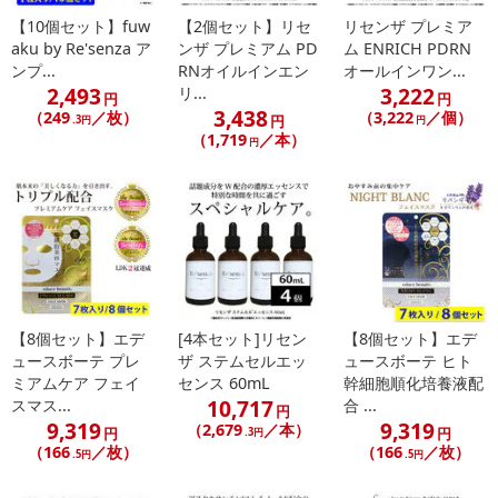
【10個セット】fuw
【2個セット】リセ
リセンザ プレミア
aku by Re'senza ア
ンザ プレミアム PD
ム ENRICH PDRN
ンプ...
RNオイルインエン
オールインワン...
2,493
3,222
リ...
円
円
3,438
（249
／枚）
（3,222
／個）
円
.3円
円
（1,719
／本）
円
【8個セット】エデ
[4本セット]リセン
【8個セット】エデ
ュースボーテ プレ
ザ ステムセルエッ
ュースボーテ ヒト
ミアムケア フェイ
センス 60mL
幹細胞順化培養液配
10,717
スマス...
合 ...
円
9,319
9,319
（2,679
／本）
円
円
.3円
（166
／枚）
（166
／枚）
.5円
.5円