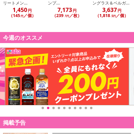
リートメン...
ンプ...
ングラス＆ベルガ...
1,450
7,173
3,637
円
円
円
（145
／個）
（239
／枚）
（1,818
／個）
円
.1円
.5円
今週のオススメ
掲載予告