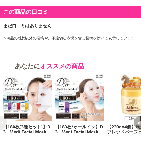
商品詳細
この商品の口コミ
※商品の感想以外の投稿や、不適切な表現を含む投稿を除いて表示しています
あなたに
オススメの商品
【180枚(3種セット)】D
【180枚/オールイン】D
【230g×4個】
3+ Medi Facial Maskー
3+ Medi Facial Maskー
ブレッドパーフ
皮膚科医監修フェイシャ
皮膚科医監修フェイシャ
ル｜1つで5役の