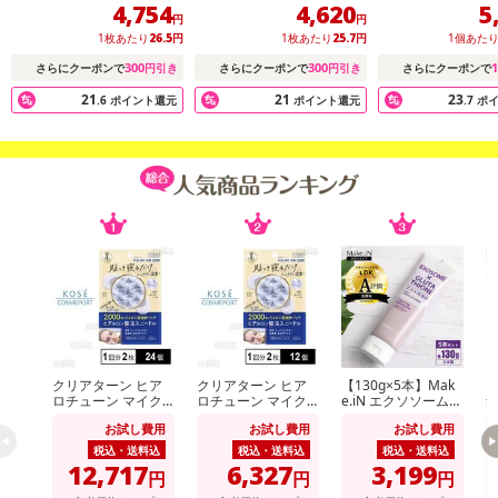
ルマスク
ルマスク
ェクトオールイ
4,754
4,620
5
ル！
円
円
1枚あたり
26.5
円
1枚あたり
25.7
円
1個あた
300
300
1
さらにクーポンで
円引き
さらにクーポンで
円引き
さらにクーポンで
21
21
23
.6
ポイント還元
ポイント還元
.7
ポ
クリアターン ヒア
クリアターン ヒア
【130g×5本】Mak
ロチューン マイク
ロチューン マイク
e.iN エクソソーム×
ロパッチ 2000 1回
ロパッチ 2000 1回
グルタチオン どろ×
ク
お試し費用
お試し費用
お試し費用
分(2枚入)
分(2枚入)
泡洗顔
税込・送料込
税込・送料込
税込・送料込
12,717
6,327
3,199
円
円
円