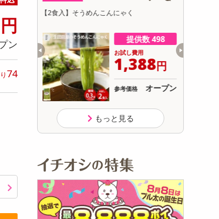
初回トライアル
0
【2g×8包】国産 エキナセア茶
【70g】
円
サ
干し
数 498
提供数 495
プン
用
お試し費用
388
1,232
円
円
74
り
オープン
オープン
参考価格
もっと見る