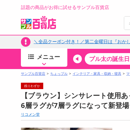
話題の商品がお得に試せるサンプル百貨店
＼全品クーポン付き！／第二金曜日は『おか
メニュー
ちょっプルカテゴリ
キッチン・日用品
食品
プル太の誕生日
すべ
食品・調味料
サンプル百貨店
ちょっプル
インテリア・家具・収納・寝具
マ
生鮮食品
残りわずか
加工食品
【ブラウン】シンサレート使用あった
お菓子
6層ラグが7層ラグになって新登
アイス・スイーツ
リコメン堂
飲料
00分 ～
08月07日10時00分 ～
お酒
ちょっプル
ちょ
0
0
0
0