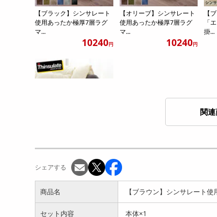
【ブラック】シンサレート
【オリーブ】シンサレート
【ブ
使用あったか極厚7層ラグ
使用あったか極厚7層ラグ
「エ
マ...
マ...
掛...
10240
10240
円
円
関連
【オフホワイト】2枚組 シ
ンサレート 「エクストラ...
5891
円
シェアする
商品名
【ブラウン】シンサレート使用あ
セット内容
本体×1