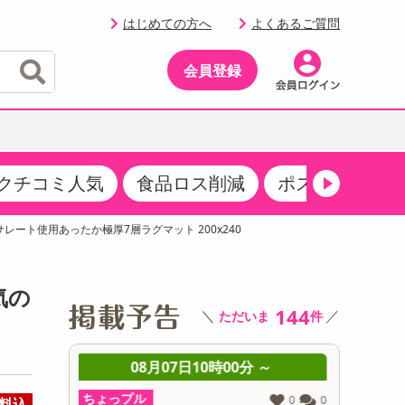
はじめての方へ
よくあるご質問
会員登録
クチコミ人気
食品ロス削減
ポストにお届け
イベント
・サプリメント
品
・収納・寝具
マタニティ
ケア
イベント最新情報（RSPほか）
レート使用あったか極厚7層ラグマット 200x240
その他 食品
製菓・製パン材料
飲料ギフト
生活雑貨
メンズ
AV機器
クーポン
その他 お菓子・スイーツ
その他 飲料
スポーツ・アウトドア用品
ベビー・キッズ
その他 家電
気の
商品限定クーポン
144
＼
／
ただいま
件
介護用品
レッグウェア
その他 キッチン・日用品
その他 ファッション
サンプリング
 ～
08月07日10時00分 ～
0
抽選サンプル
ちょっプル
ちょっプ
0
0
0
0
料込