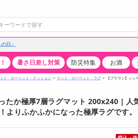
しの日』
！
暑さ日差し対策
防災特集
お酒
て見る
特設コーナー
食品・調味料
生鮮食品
お菓子
アイス・スイーツ
飲料
お酒
洗剤
キッチン・日用品
健康・ダイエット
医薬品・医薬部外
インテリア・家具
ファッション
家電
ベビー・キッズ・
ペット用品
加工食品
ヘアケア・ボディ
ビューティーケア
特集一覧
ット・カーペット・クッション
マット・カーペット・ラグ
【ブラウン】シンサ
全国うまいもの博
米・雑穀
肉・肉加工品
スナック菓子
アイスクリーム・シャーベット
水・ミネラルウォーター・炭酸水
ビール・発泡酒・新ジャンル
キッチン・台所用洗剤
掃除用具
健康食品・飲料
第二類医薬品
収納用品
トップス
生活家電
ベビーおむつ・トイレ用品
犬用品
カップ麺・乾麺・パスタ
ヘアケア・スタイリング
スキンケア・基礎化粧品
クチコミで選ばれた人気商品
パン・シリアル・コーンフレーク
魚介類・シーフード・水産加工品
クッキー・クラッカー
ケーキ・スイーツ
お茶・紅茶（ソフトドリンク）
ワイン
洗濯用洗剤・柔軟剤・漂白剤
洗濯用品
ダイエット
指定第二類医薬品
寝具・布団
ボトムス
キッチン家電
授乳グッズ
猫用品
インスタント・レトルト・冷凍食品・惣菜
ボディケア
ベースメイク・メイクアップ・ネイル
か極厚7層ラグマット 200x240 | 人
チーズ・ヨーグルト・乳製品・卵
フルーツ・果物・果物加工品
キャンディ・ガム・タブレット
お菓子・スイーツギフト
コーヒー（ソフトドリンク）
日本酒・焼酎
バス・お風呂用洗剤
トイレ・バス用品
サプリメント
第三類医薬品
マット・カーペット・クッション
シューズ
冷房・暖房器具・空調
食事グッズ
その他 ペット用品
ナチュラル・オーガニックコスメ
場！よりふかふかになった極厚ラグです。
ポイント
調味料・ドレッシング・油
野菜・きのこ
せんべい・米菓
果実・野菜・清涼・乳飲料
洋酒・リキュール
トイレ用洗剤
タオル
美容サプリメント・ドリンク
医薬部外品
テーブル・デスク・カウンター
バッグ
美容・健康家電
ベビー用品・雑貨
香水・アロマ
08月07日10時00分 ～
08月07日10時00分
ポイント履歴
缶詰・瓶詰・ジャム・はちみつ
ミールキット
チョコレート
トクホ
果実酒・梅酒
住居用洗剤
日用品
スポーツサプリメント・ドリンク
チェア・ソファ
財布・小物
パソコン・プリンター・パソコン周辺機器
家具・寝具
っプル
ちょっプル
ちょっプルポイントとは？
0
0
税込・送