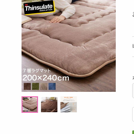
洗剤
ミントブラウニ
xmii(エックスミー) シルキー バリアー スー
【計8
キッチン・日用品
アンプル 30ml
とおい
ヘアケア・ボディケア
提供数 30
提供数 30
ビューティーケア
試し費用
お試し費用
,980
1,635
円
円
健康・ダイエット・サプリメント
医薬品・医薬部外品
10,368
7,260
考価格
参考価格
円
円
インテリア・家具・収納・寝具
103
817
個あたり
1個あたり
.8
.5
円
円
ファッション
家電
ベビー・キッズ・マタニティ
ペット用品
クーポン・資格・学習
掲載予告