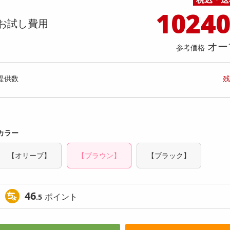
料理の素
ナッツ・ドライフルーツ
栄養ドリンク・エナジードリンク
チューハイ・カクテル
洗剤ギフト
ヘルスケア・衛生用品
健康グッズ
インテリア雑貨
時計
記録メディア・メモリーカード
マタニティ
1024
切(4切×2パック)】サンマ生姜煮(骨ご
【2食入】そうめんこんにゃく
乾物・海苔・粉物
ゼリー・プリン
お茶・紅茶（茶葉）
ノンアルコール飲料
その他 洗剤
キッチン雑貨・食器・消耗品
アウトドア・イベント用品・DIY・工具
アクセサリー
その他 ベビー・キッズ・マタニティ
スマートフォン・携帯電話・タブレットアクセ
お試し費用
しい煮魚&安心無添加おかず♪)
店舗
リー
カレー・シチュー
和菓子
コーヒー(豆・インスタント）
ビール・ワイン・お酒ギフト
調理器具・鍋・包丁
その他 インテリア・家具
ファッション雑貨
電池
提供数 578
提供
オー
店舗情報
参考価格
食品ギフト
おつまみ
ココア・チョコレート飲料
その他 アルコール飲料
弁当箱・水筒・弁当グッズ
下着・ルームウェア
電球・蛍光灯・照明
お試し費用
お試し費
1,230
1,
円
提供数
残
オープン
参考価格
参考価格
153
1切あたり
.8
円
カラー
【オリーブ】
【ブラウン】
【ブラック】
46
ポイント
.5