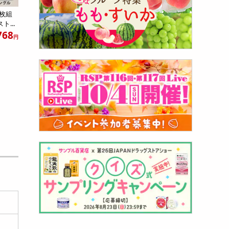
枚組
...
768
円