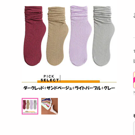
洗剤
 40g
【ブラウン/LSサイズ（25-25.5cm）】超軽
メガテ
キッチン・日用品
量リネンスリッパ
ヘアケア・ボディケア
提供数 18
提供数 17
ビューティーケア
試し費用
お試し費用
,464
770
円
円
健康・ダイエット・サプリメント
医薬品・医薬部外品
9,850
1,380
考価格
参考価格
円
円
インテリア・家具・収納・寝具
91
個あたり
.1
円
ファッション
家電
ベビー・キッズ・マタニティ
ペット用品
クーポン・資格・学習
掲載予告