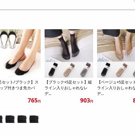
足セット/ブラック】ス
【ブラック×5足セット】縦
【ベージュ×5足セッ
ップ付きつま先カバ
ライン入りおしゃれなレ
ライン入りおしゃれ
デ...
デ...
765
903
円
円