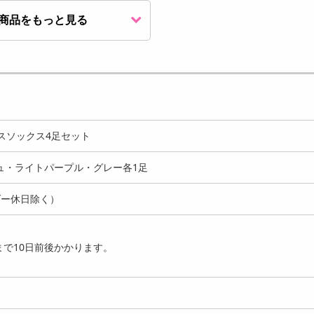
商品をもっと見る
ラック計4足】春夏用
ィースソックス4足セ
1197
円
スソックス4足セット
ュ・ライトパープル・グレー各1足
ダー休日除く）
で10日前後かかります。