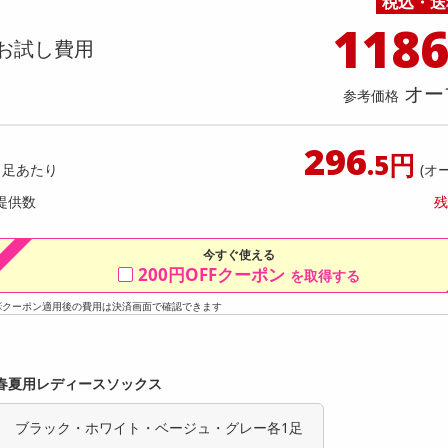
税込・送
料理の素
ナッツ・ドライフルーツ
栄養ドリンク・エナジードリンク
チューハイ・カクテル
洗剤ギフト
ヘルスケア・衛生用品
健康グッズ
インテリア雑貨
時計
記録メディア・メモリーカード
マタニティ
118
ック 大型洗剤5kg×3点セット
EMS腹筋ベルト
乾物・海苔・粉物
ゼリー・プリン
お茶・紅茶（茶葉）
ノンアルコール飲料
その他 洗剤
キッチン雑貨・食器・消耗品
アウトドア・イベント用品・DIY・工具
アクセサリー
その他 ベビー・キッズ・マタニティ
スマートフォン・携帯電話・タブレットアクセ
お試し費用
店舗
リー
カレー・シチュー
和菓子
コーヒー(豆・インスタント）
ビール・ワイン・お酒ギフト
調理器具・鍋・包丁
その他 インテリア・家具
ファッション雑貨
電池
提供数 991
提供
店舗情報
オー
参考価格
食品ギフト
おつまみ
ココア・チョコレート飲料
その他 アルコール飲料
弁当箱・水筒・弁当グッズ
下着・ルームウェア
電球・蛍光灯・照明
お試し費用
お試し費
4,990
2,
円
296
.5円
1足あたり
(オ
オープン
参考価格
参考価格
1,663
提供数
残
1個あたり
.4
円
今すぐ使える
200円OFFクーポン
を取得する
※クーポン適用後の費用は決済画面で確認できます
春夏用レディースソックス
ブラック・ホワイト・ベージュ・グレー各1足