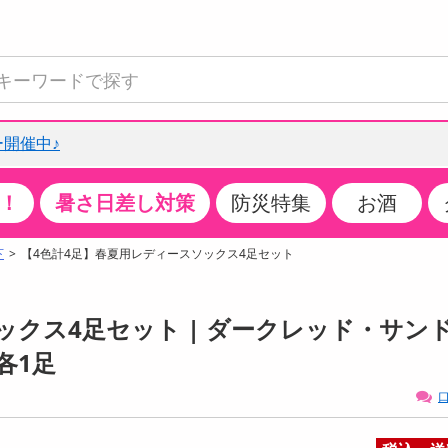
開催中♪
！
暑さ日差し対策
防災特集
お酒
て見る
特設コーナー
食品・調味料
生鮮食品
お菓子
アイス・スイーツ
飲料
お酒
洗剤
キッチン・日用品
健康・ダイエット
医薬品・医薬部外
インテリア・家具
ファッション
家電
ベビー・キッズ・
ペット用品
加工食品
ヘアケア・ボディ
ビューティーケア
特集一覧
下
【4色計4足】春夏用レディースソックス4足セット
全国うまいもの博
米・雑穀
肉・肉加工品
スナック菓子
アイスクリーム・シャーベット
水・ミネラルウォーター・炭酸水
ビール・発泡酒・新ジャンル
キッチン・台所用洗剤
掃除用具
健康食品・飲料
第二類医薬品
収納用品
トップス
生活家電
ベビーおむつ・トイレ用品
犬用品
カップ麺・乾麺・パスタ
ヘアケア・スタイリング
スキンケア・基礎化粧品
クチコミで選ばれた人気商品
パン・シリアル・コーンフレーク
魚介類・シーフード・水産加工品
クッキー・クラッカー
ケーキ・スイーツ
お茶・紅茶（ソフトドリンク）
ワイン
洗濯用洗剤・柔軟剤・漂白剤
洗濯用品
ダイエット
指定第二類医薬品
寝具・布団
ボトムス
キッチン家電
授乳グッズ
猫用品
インスタント・レトルト・冷凍食品・惣菜
ボディケア
ベースメイク・メイクアップ・ネイル
ックス4足セット | ダークレッド・サン
チーズ・ヨーグルト・乳製品・卵
フルーツ・果物・果物加工品
キャンディ・ガム・タブレット
お菓子・スイーツギフト
コーヒー（ソフトドリンク）
日本酒・焼酎
バス・お風呂用洗剤
トイレ・バス用品
サプリメント
第三類医薬品
マット・カーペット・クッション
シューズ
冷房・暖房器具・空調
食事グッズ
その他 ペット用品
ナチュラル・オーガニックコスメ
各1足
ポイント
調味料・ドレッシング・油
野菜・きのこ
せんべい・米菓
果実・野菜・清涼・乳飲料
洋酒・リキュール
トイレ用洗剤
タオル
美容サプリメント・ドリンク
医薬部外品
テーブル・デスク・カウンター
バッグ
美容・健康家電
ベビー用品・雑貨
香水・アロマ
口
08月08日12時00分 ～
08月08日12時00分
ポイント履歴
缶詰・瓶詰・ジャム・はちみつ
ミールキット
チョコレート
トクホ
果実酒・梅酒
住居用洗剤
日用品
スポーツサプリメント・ドリンク
チェア・ソファ
財布・小物
パソコン・プリンター・パソコン周辺機器
家具・寝具
っプル
ちょっプル
ちょっプルポイントとは？
0
0