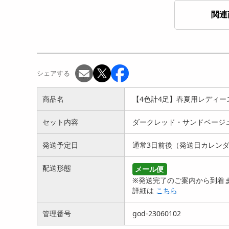
関連
【グレー×5足セット】縦ラ
【4色計4足】春夏用レディ
【ブ
イン入りおしゃれなレデ
ースソックス4足セット
レデ
ィ...
1205
ッ...
円
シェアする
891
円
商品名
【4色計4足】春夏用レディー
セット内容
ダークレッド・サンドベージ
発送予定日
通常3日前後（発送日カレン
配送形態
メール便
※発送完了のご案内から到着ま
詳細は
こちら
管理番号
god-23060102