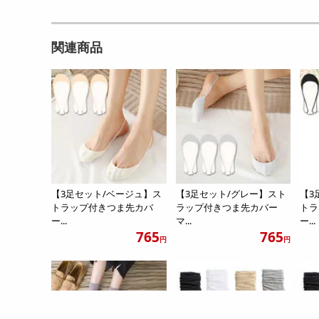
関連商品
【3足セット/ベージュ】ス
【3足セット/グレー】スト
【3
トラップ付きつま先カバ
ラップ付きつま先カバー
トラ
ー...
マ...
ー...
765
765
円
円