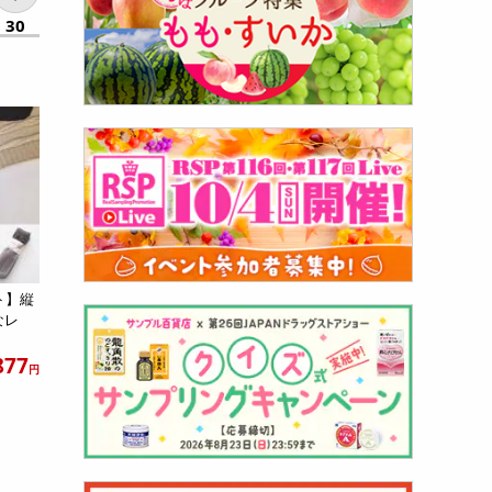
30
ト】縦
なレ
877
円