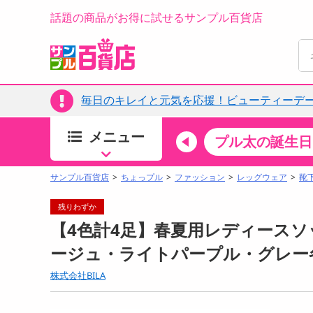
話題の商品がお得に試せるサンプル百貨店
毎日のキレイと元気を応援！ビューティーデー
メニュー
ちょっプルカテゴリ
キッチン・日用品
食品
プル太の誕生日
すべ
食品・調味料
サンプル百貨店
ちょっプル
ファッション
レッグウェア
靴
生鮮食品
残りわずか
加工食品
【4色計4足】春夏用レディースソ
お菓子
ージュ・ライトパープル・グレー
アイス・スイーツ
株式会社BILA
飲料
00分 ～
08月08日12時00分 ～
お酒
ちょっプル
ちょ
0
0
0
0