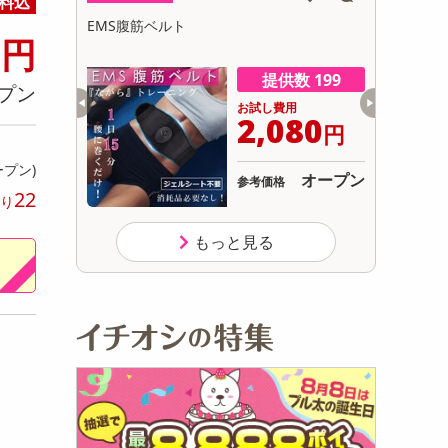
料込
初回トライアル
6
【賞味期限間近】ニッポンハム 北海道 プレ
【賞味期限
サ
円
ミアム 美ノ国 バラエティ9点セット
（TS-5
ト
数 199
提供数 180
プン
用
お試し費用
080
2,899
円
円
ープン)
オープン
6,390
参考価格
円
22
り
もっと見る