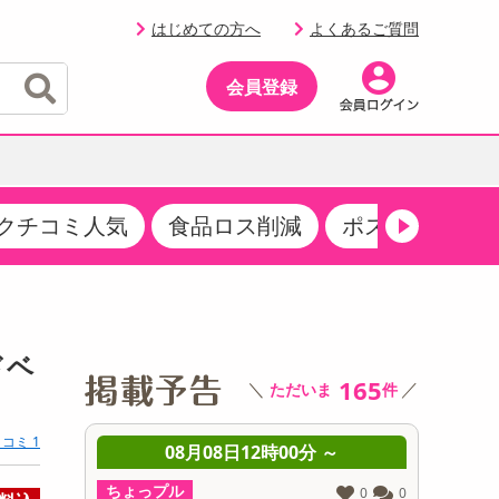
はじめての方へ
よくあるご質問
会員登録
クチコミ人気
食品ロス削減
ポストにお届け
イベント
・サプリメント
品
・収納・寝具
マタニティ
ケア
イベント最新情報（RSPほか）
その他 食品
製菓・製パン材料
飲料ギフト
生活雑貨
メンズ
AV機器
クーポン
その他 お菓子・スイーツ
その他 飲料
スポーツ・アウトドア用品
ベビー・キッズ
その他 家電
ドベ
商品限定クーポン
165
＼
／
ただいま
件
介護用品
レッグウェア
その他 キッチン・日用品
その他 ファッション
サンプリング
コミ 1
 ～
08月08日12時00分 ～
0
抽選サンプル
ちょっプル
ちょっプ
0
0
0
0