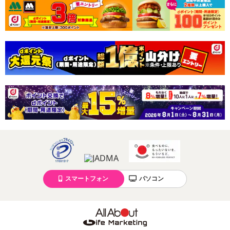
ん。
発送日カレンダー
休業日
■
その他共通および商品カテゴリー別注意事項（※必ずご確認くだ
スマートフォン
パソコン
さい）
こちらの情報は
2026年07月13日
時点での情報となります。