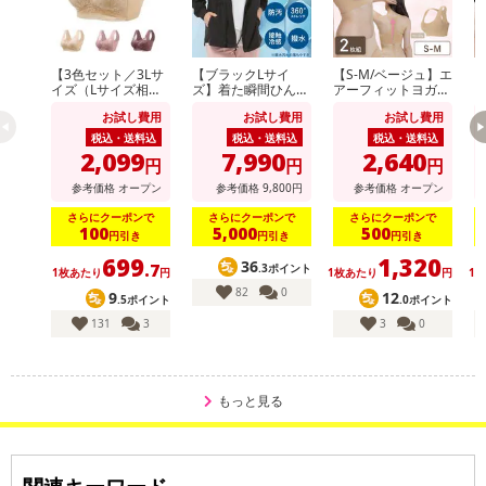
【3色セット／3Lサ
【ブラックLサイ
【S-M/ベージュ】エ
【
イズ（Lサイズ相
ズ】着た瞬間ひんや
アーフィットヨガブ
当）】快適ワイヤレ
り快適 シールドク
ラ2枚組
ラ
お試し費用
お試し費用
お試し費用
スブラ
ールパーカー
税込・送料込
税込・送料込
税込・送料込
2,099
7,990
2,640
円
円
円
参考価格
オープン
参考価格
9,800
円
参考価格
オープン
さらにクーポンで
さらにクーポンで
さらにクーポンで
100
5,000
500
円引き
円引き
円引き
699
1,320
36
.7
.3ポイント
1枚あたり
円
1枚あたり
円
1
82
0
9
12
.5ポイント
.0ポイント
131
3
3
0
もっと見る