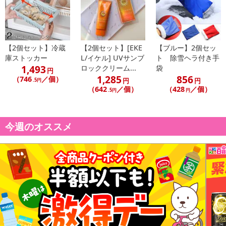
・商品カラー：ブラック
・商品サイズ：21~25cm相当
・注意事項：
※サイズは、多少の誤差が生じる場合がございます。
【2個セット】冷蔵
【2個セット】[EKE
【ブルー】2個セッ
※モニター環境により、実際のものと素材感・色が多少異なって
庫ストッカー
L/イケル] UVサンブ
ト 除雪ヘラ付き手
見える場合がございますので、ご了承ください。
1,493
ロッククリーム...
袋
円
1,285
856
※海外輸入品のため、多少の縫製の乱れや糸切りが不十分な場合
（746
／個）
円
円
.5円
（642
／個）
（428
／個）
がございます。予めご了承ください。
.5円
円
※こちらの商品は色落ちする可能性がございますので、ご洗濯の
際はご留意ください。
今週のオススメ
※商品は、簡易包装で発送します。海外輸入品のため、パッケー
ジに外国語が表記されており、多少のスレ、汚れ、破れなどがある
場合がございます。予めご了承ください。
※メール便の発送で壊れ物の指定が出来ない為、到着時にパッケ
ージが損傷している場合がございます。万が一、商品に損傷があっ
た場合は、交換、返金等させていただきますので、ご連絡お願いい
たします。
※商品改良のため、予告なく仕様が若干変更になる場合がござい
ます。予めご了承ください。