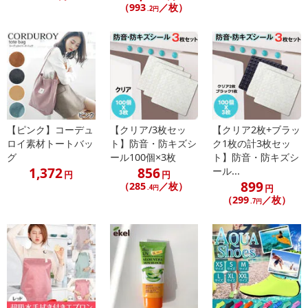
（993
／枚）
.2円
【ピンク】コーデュ
【クリア/3枚セッ
【クリア2枚+ブラッ
ロイ素材トートバッ
ト】防音・防キズシ
ク1枚の計3枚セッ
グ
ール100個×3枚
ト】防音・防キズシ
1,372
856
ール...
円
円
899
（285
／枚）
円
.4円
（299
／枚）
.7円