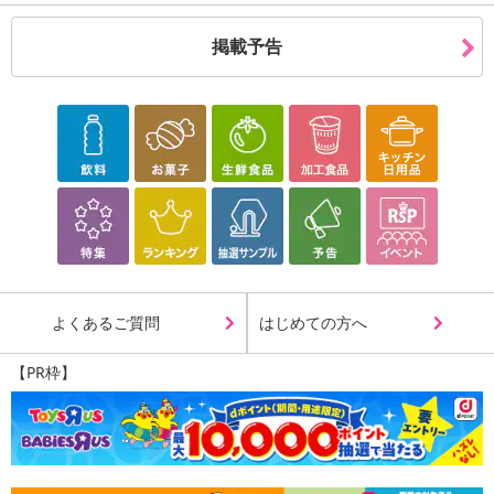
あらかじめご了承いただいた上でお申込みください。なお、本理由
によるお申込み後のキャンセル・返品交換は対応いたしかねます。
掲載予告
【お支払いについて】
※送料はお試し費用に含まれております。
※d払い、PayPay、au PAY、au PAY（auかんたん決済）、ソフトバ
ンクまとめて支払い、楽天ペイ、メルペイ、AEON Pay、Amazon
Payでお支払いの場合、決済のため外部サイトへ遷移します。
※予約商品は決済手段ごとに定められた決済期限日にお支払いを完
了することがございます。ご了承いただいたうえでお申し込みくだ
さい。
【配送伝票番号について】
よくあるご質問
はじめての方へ
※配送形態がメール便の商品については、商品の発送完了後、配送
伝票番号がマイページに表示されない場合もございます。
【PR枠】
【配送日時の指定について】
※配送日時の指定が可能な商品の場合、商品によってご指定できる
配送日、配送時間が異なる可能性がございます。
カート機能をご利用の場合は、配送日時指定をご利用いただけませ