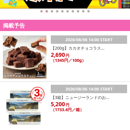
※本商品を使用してのあらゆるトラブルには、弊社は一切の責任
を負いません。予めご了承ください。
注意事項
掲載予告
【賞味・消費期限のある商品について】
2026/08/06 14:00 START
商品到着時点でのお日持ち期間は、配送日数などにより異なります
【200g】カカオチョコラス...
のでご了承ください。
2,690
円
（1345円／100g）
【キャンセルについて】
※お申込み後のキャンセルはお受けできません。
記載されている内容を必ずご確認いただき、お届けする商品セット
にご納得いただきましたうえでお申し込みください。
2026/08/06 14:00 START
※パッケージ変更や商品リニューアル(成分など含む)等により、参考
の掲載画像や画像内のバーコードなど、お届け商品と多少異なる場
【3箱】ニュージーランドのお...
5,200
合がございます。
円
（1733.4円／箱）
また、[新たな加工食品の原料原産地表示制度]の経過措置期間の終
了により、商品詳細内に記載の原産国・原材料の表記が旧表記の場
合がございます。