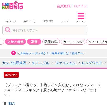
会員登録
ログイン
マイページ
お気に入り
閲覧履歴
カート
メニュー
品
アサヒ飲料
家電
防災特集
ガーデニング
クチコミ人
＼全商品クーポン付き！／毎週木曜日は『激得デー』
サンプル百貨店
ちょっプル
ファッション
レッグウェア
残りわずか
【ブラック×5足セット】縦ライン入りおしゃれなレディース
ショートストッキング | 履き心地のよいオシャレなデザイ
ン！
BILA