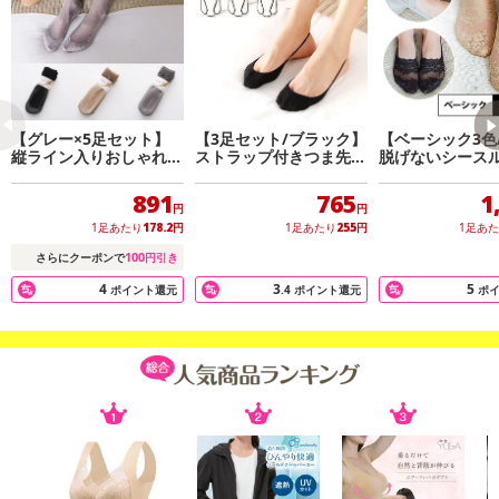
【グレー×5足セット】
【3足セット/ブラック】
【ベーシック3色
縦ライン入りおしゃれな
ストラップ付きつま先カ
脱げないシース
レディースショートスト
バーマシュマロソックス
ーソックス（深
ッキング
プ）
891
765
1
円
円
1足あたり
178.2
円
1足あたり
255
円
1足あ
100
さらにクーポンで
円引き
4
3
5
ポイント還元
.4
ポイント還元
ポ