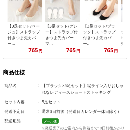
【3足セット/ベー
【3足セット/グレ
【3足セット/ブラ
【ベ
ジュ】ストラップ
ー】ストラップ付
ック】ストラップ
ット
付きつま先カバ
きつま先カバー
付きつま先カバ
りお
ー...
マ...
ー...
デ...
765
765
765
円
円
円
商品仕様
商品名
【ブラック×5足セット】縦ライン入りおしゃ
れなレディースショートストッキング
セット内容
5足セット
発送予定日
通常3日前後（発送日カレンダー休日除く）
配送形態
メール便
※発送完了のご案内から到着まで10日前後かかり