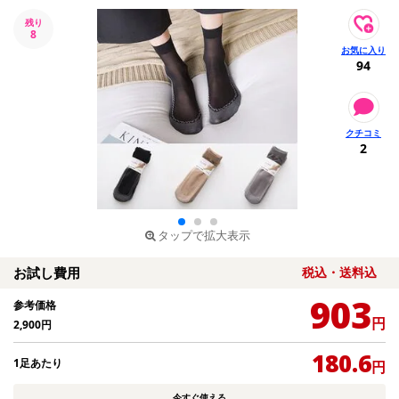
残り
8
94
2
タップで拡大表示
お試し費用
税込・送料込
903
参考価格
円
2,900
円
180.6
1足あたり
円
今すぐ使える