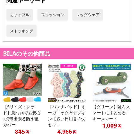
関連キーワード
ちょっプル
ファッション
レッグウェア
ストッキング
BILAのその他商品
【Sサイズ：レッ
【ハンナパッド】オ
【グリーン】鍵をス
ド】急な雨でも安心
ーガニック布ナプキ
マートにまとめる！
♪携帯出来る防水靴
ン【多い日用 計5枚
キースマート
1,009
カバー
セッ...
円
845
4,966
円
円