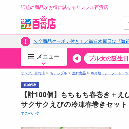
話題の商品がお得に試せるサンプル百貨店
＼全商品クーポン付き！／毎週木曜日は『激
メニュー
ちょっプルカテゴリ
キッチン・日用品
食品
プル太の誕生日
すべ
食品・調味料
サンプル百貨店
ちょっプル
生鮮食品
魚介類・シーフード・水
生鮮食品
軽減税率
加工食品
【計100個】もちもち春巻き＋え
お菓子
サクサクえびの冷凍春巻きセット
アイス・スイーツ
すこやか亭
飲料
00分 ～
08月06日19時00分 ～
お酒
ちょっプル
ちょ
0
0
0
0