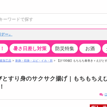
得デー』
！
暑さ日差し対策
防災特集
お酒
て見る
特設コーナー
食品・調味料
生鮮食品
お菓子
アイス・スイーツ
飲料
お酒
洗剤
キッチン・日用品
健康・ダイエット
医薬品・医薬部外
インテリア・家具
ファッション
家電
ベビー・キッズ・
ペット用品
加工食品
ヘアケア・ボディ
ビューティーケア
特集一覧
産加工品
刺身・切身・エビ・イカ・貝
【計100個】もちもち春巻き＋えびと
全国うまいもの博
米・雑穀
肉・肉加工品
スナック菓子
アイスクリーム・シャーベット
水・ミネラルウォーター・炭酸水
ビール・発泡酒・新ジャンル
キッチン・台所用洗剤
掃除用具
健康食品・飲料
第二類医薬品
収納用品
トップス
生活家電
ベビーおむつ・トイレ用品
犬用品
カップ麺・乾麺・パスタ
ヘアケア・スタイリング
スキンケア・基礎化粧品
クチコミで選ばれた人気商品
パン・シリアル・コーンフレーク
魚介類・シーフード・水産加工品
クッキー・クラッカー
ケーキ・スイーツ
お茶・紅茶（ソフトドリンク）
ワイン
洗濯用洗剤・柔軟剤・漂白剤
洗濯用品
ダイエット
指定第二類医薬品
寝具・布団
ボトムス
キッチン家電
授乳グッズ
猫用品
インスタント・レトルト・冷凍食品・惣菜
ボディケア
ベースメイク・メイクアップ・ネイル
びとすり身のサクサク揚げ | もちもちえ
チーズ・ヨーグルト・乳製品・卵
フルーツ・果物・果物加工品
キャンディ・ガム・タブレット
お菓子・スイーツギフト
コーヒー（ソフトドリンク）
日本酒・焼酎
バス・お風呂用洗剤
トイレ・バス用品
サプリメント
第三類医薬品
マット・カーペット・クッション
シューズ
冷房・暖房器具・空調
食事グッズ
その他 ペット用品
ナチュラル・オーガニックコスメ
！
ポイント
調味料・ドレッシング・油
野菜・きのこ
せんべい・米菓
果実・野菜・清涼・乳飲料
洋酒・リキュール
トイレ用洗剤
タオル
美容サプリメント・ドリンク
医薬部外品
テーブル・デスク・カウンター
バッグ
美容・健康家電
ベビー用品・雑貨
香水・アロマ
口
08月06日19時00分 ～
08月06日19時00分
ポイント履歴
缶詰・瓶詰・ジャム・はちみつ
ミールキット
チョコレート
トクホ
果実酒・梅酒
住居用洗剤
日用品
スポーツサプリメント・ドリンク
チェア・ソファ
財布・小物
パソコン・プリンター・パソコン周辺機器
家具・寝具
っプル
ちょっプル
ちょっプルポイントとは？
0
0