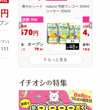
料込
初回トライアル
8
/ 爽やかシーク
natura 芳醇マンゴー 350ml / 爽やかシーク
三ツ矢梅ソーダ
サ
円
ヮーサー 350ml
数 996
提供数 994
プン
用
お試し費用
670
4,478
円
円
ープン)
オープン
オープン
参考価格
111
79
93
り
り
1本あたり
.9
.3
円
円
もっと見る