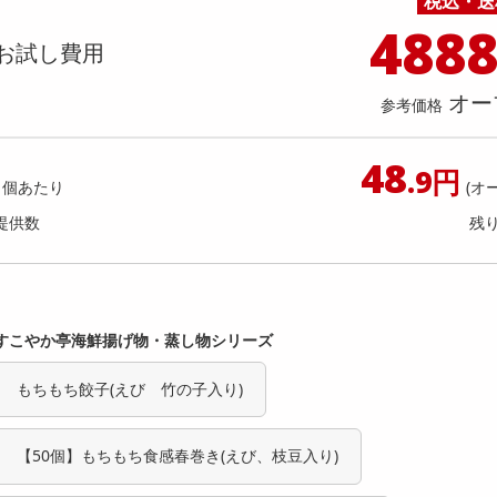
税込・送
料理の素
ナッツ・ドライフルーツ
栄養ドリンク・エナジードリンク
チューハイ・カクテル
洗剤ギフト
ヘルスケア・衛生用品
健康グッズ
インテリア雑貨
時計
記録メディア・メモリーカード
マタニティ
488
キンソン タンサン レモン PET スリム
natura 芳醇マンゴー 350ml 
乾物・海苔・粉物
ゼリー・プリン
お茶・紅茶（茶葉）
ノンアルコール飲料
その他 洗剤
キッチン雑貨・食器・消耗品
アウトドア・イベント用品・DIY・工具
アクセサリー
その他 ベビー・キッズ・マタニティ
スマートフォン・携帯電話・タブレットアクセ
お試し費用
1000ml
ヮーサー 350ml
店舗
リー
カレー・シチュー
和菓子
コーヒー(豆・インスタント）
ビール・ワイン・お酒ギフト
調理器具・鍋・包丁
その他 インテリア・家具
ファッション雑貨
電池
提供数 999
提供
店舗情報
オー
参考価格
食品ギフト
おつまみ
ココア・チョコレート飲料
その他 アルコール飲料
弁当箱・水筒・弁当グッズ
下着・ルームウェア
電球・蛍光灯・照明
お試し費用
お試し費
1,677
7,
円
48
.9円
1個あたり
(オ
5,962
参考価格
参考価格
円
69
提供数
残
1本あたり
1本あた
.9
円
すこやか亭海鮮揚げ物・蒸し物シリーズ
もちもち餃子(えび 竹の子入り)
【50個】もちもち食感春巻き(えび、枝豆入り)