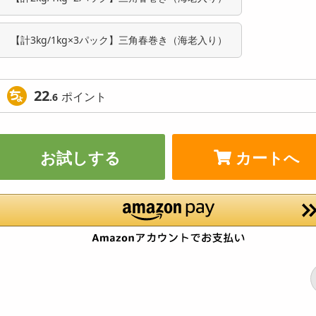
【計3kg/1kg×3パック】三角春巻き（海老入り）
22
ポイント
.6
お試しする
カートへ