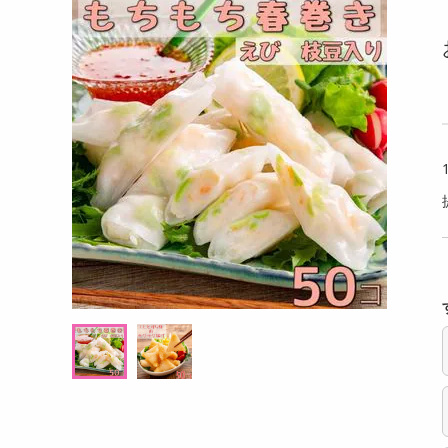
洗剤
 PET 500ml
ウィルキンソン タンサン ライチ＆レモン P
ウィル
キッチン・日用品
ET 500ml
ボトル 
ヘアケア・ボディケア
提供数 454
提供数 403
ビューティーケア
試し費用
お試し費用
,635
2,875
円
円
健康・ダイエット・サプリメント
医薬品・医薬部外品
10,368
7,258
考価格
参考価格
円
円
インテリア・家具・収納・寝具
54
59
本あたり
1本あたり
.9
.9
円
円
ファッション
家電
ベビー・キッズ・マタニティ
ペット用品
クーポン・資格・学習
掲載予告