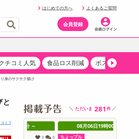
はじめての方へ
よくあるご質問
会員登録
クチコミ人気
食品ロス削減
ポストにお届け
イベント
・サプリメント
品
・収納・寝具
マタニティ
ケア
イベント最新情報（RSPほか）
すり身のサクサク揚げ
その他 食品
製菓・製パン材料
飲料ギフト
生活雑貨
メンズ
AV機器
クーポン
その他 お菓子・スイーツ
その他 飲料
スポーツ・アウトドア用品
ベビー・キッズ
その他 家電
びと
商品限定クーポン
281
＼
／
ただいま
件
介護用品
レッグウェア
その他 キッチン・日用品
その他 ファッション
サンプリング
コミ 1
 ～
08月06日19時00分 ～
0
抽選サンプル
ちょっプル
ちょっプ
0
0
0
0