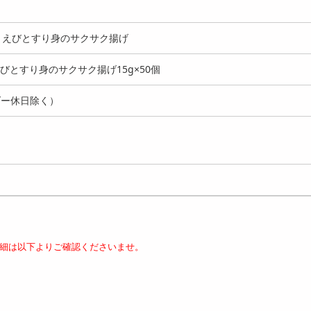
＋えびとすり身のサクサク揚げ
えびとすり身のサクサク揚げ15g×50個
ダー休日除く）
細は以下よりご確認くださいませ。