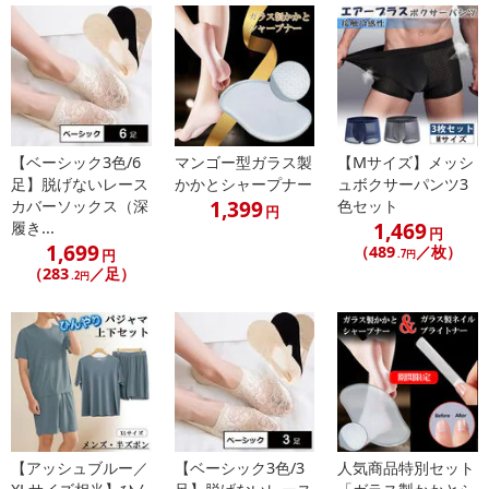
偏光レンズは、路面・水面・雪面・ガラス等に反射した光を取り除
く効果が あるので、より快適な視界を確保します。
*偏光レンズとは？
偏光レンズの基本機能は、乱反射をカットするというもの。
たとえば、太陽の光が強い日でも水面がよく見えるので、魚の場所
【ベーシック3色/6
マンゴー型ガラス製
【Mサイズ】メッシ
や動きがわかりやすかったり、路面の反射光もカットするのでドラ
足】脱げないレース
かかとシャープナー
ュボクサーパンツ3
イブも疲れにくくなります。
1,399
カバーソックス（深
色セット
円
1,469
履き...
乱反射の光をカットすることによって、目の疲れも和らげます。
円
1,699
（489
／枚）
円
.7円
（283
／足）
.2円
・原材料/材質/素材：[レンズ]プラスチック[クリップ]スチール、プ
ラスチック、ゴム
・商品カラー：グリーン
・商品サイズ：（約）：［全体幅］130mm[レンズ］横58×縦38m
m[ブリッジ]1.5cm[クリップで挟める厚さ]9mmまで[重さ]9g
・その他商品仕様：
●専用収納ケース付
【アッシュブルー／
【ベーシック3色/3
人気商品特別セット
■注意事項