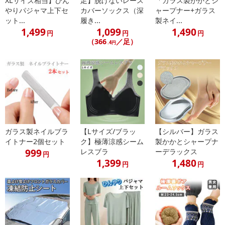
XLサイズ相当】ひん
足】脱げないレース
「ガラス製かかとシ
・お使いの眼鏡により鼻あての金属・ツーポイントのネジ等と干
やりパジャマ上下セ
カバーソックス（深
ャープナー+ガラス
渉する場合があります。干渉する場合は、メガネ店で眼鏡の鼻あて
ット...
履き...
製ネイ...
1,499
1,099
1,490
を調整してもらって下さい。
円
円
円
（366
／足）
・一部、特殊な形状の眼鏡にはお使いいただけない場合がござい
.4円
ます。
・クリップのアームを調整しますと破損の恐れがあります。ご注
意下さい。
・火のそばに近づけないでください。
・パッケージは配送時の保護用のものです。配送時の衝撃で外袋
や箱に破れが生じる場合がございますが、品質に問題がない限り、
返品や交換ができませんのでご了承ください。
ガラス製ネイルブラ
【Lサイズ/ブラッ
【シルバー】ガラス
・平置き実寸採寸のため、素材によっては多少の誤差が異なる場
イトナー2個セット
ク】極薄涼感シーム
製かかとシャープナ
合がございます。ご了承下さい。
999
レスブラ
ーデラックス
円
・実際の商品と画面上の色は異なる場合がありますので、ご了承
1,399
1,480
円
円
ください。
・売価・デザイン・カラー・素材・仕様・付属品等は改良の為予
告無く変更される場合がございます。
注意事項