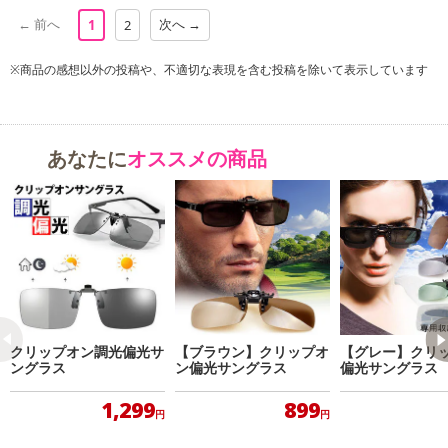
← 前へ
次へ →
1
2
※商品の感想以外の投稿や、不適切な表現を含む投稿を除いて表示しています
あなたに
オススメの商品
クリップオン調光偏光サ
【ブラウン】クリップオ
【グレー】クリ
ングラス
ン偏光サングラス
偏光サングラス
1,299
899
円
円