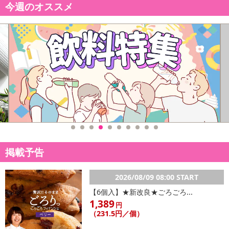
今週のオススメ
※d払い、PayPay、au PAY、au PAY（auかんたん決済）、ソフトバ
ンクまとめて支払い、楽天ペイ、メルペイ、AEON Pay、Amazon
Payでお支払いの場合、決済のため外部サイトへ遷移します。
※予約商品は決済手段ごとに定められた決済期限日にお支払いを完
了することがございます。ご了承いただいたうえでお申し込みくだ
さい。
【配送伝票番号について】
※配送形態がメール便の商品については、商品の発送完了後、配送
伝票番号がマイページに表示されない場合もございます。
【配送日時の指定について】
掲載予告
※配送日時の指定が可能な商品の場合、商品によってご指定できる
配送日、配送時間が異なる可能性がございます。
カート機能をご利用の場合は、配送日時指定をご利用いただけませ
2026/08/09 08:00 START
ん。
【6個入】★新改良★ごろごろ...
1,389
円
（231.5円／個）
発送日カレンダー