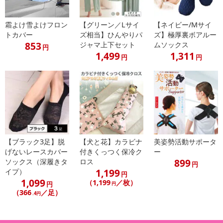
【賞味・消費期限のある商品について】
霜よけ雪よけフロン
【グリーン／Lサイ
【ネイビー/Mサイ
商品到着時点でのお日持ち期間は、配送日数などにより異なります
トカバー
ズ相当】ひんやりパ
ズ】極厚裏ボアルー
のでご了承ください。
853
ジャマ上下セット
ムソックス
円
1,499
1,311
円
円
【キャンセルについて】
※お申込み後のキャンセルはお受けできません。
記載されている内容を必ずご確認いただき、お届けする商品セット
にご納得いただきましたうえでお申し込みください。
※パッケージ変更や商品リニューアル(成分など含む)等により、参考
の掲載画像や画像内のバーコードなど、お届け商品と多少異なる場
合がございます。
【ブラック3足】脱
【犬と花】カラビナ
美姿勢活動サポータ
また、[新たな加工食品の原料原産地表示制度]の経過措置期間の終
げないレースカバー
付きくっつく保冷ク
ー
了により、商品詳細内に記載の原産国・原材料の表記が旧表記の場
899
ソックス（深履きタ
ロス
円
合がございます。
1,199
イプ）
円
あらかじめご了承いただいた上でお申込みください。なお、本理由
1,099
（1,199
／枚）
円
円
によるお申込み後のキャンセル・返品交換は対応いたしかねます。
（366
／足）
.4円
【お支払いについて】
※送料はお試し費用に含まれております。