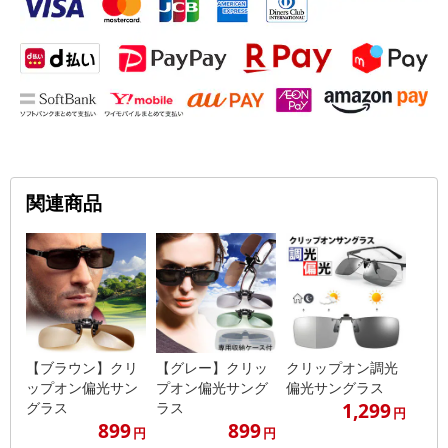
関連商品
【ブラウン】クリ
【グレー】クリッ
クリップオン調光
ップオン偏光サン
プオン偏光サング
偏光サングラス
1,299
グラス
ラス
円
899
899
円
円