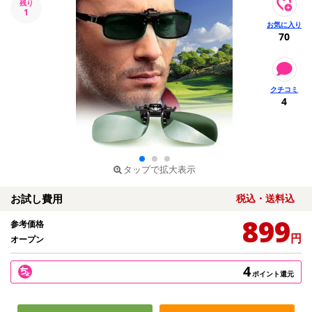
残り
1
70
4
タップで拡大表示
お試し費用
税込・送料込
899
参考価格
円
オープン
4
ポイント還元