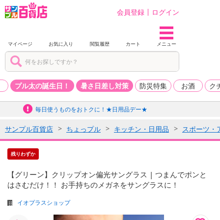
会員登録
ログイン
マイページ
お気に入り
閲覧履歴
カート
メニュー
品
プル太の誕生日！
暑さ日差し対策
防災特集
お酒
ク
毎日使うものをおトクに！★日用品デー★
サンプル百貨店
ちょっプル
キッチン・日用品
スポーツ・
残りわずか
【グリーン】クリップオン偏光サングラス | つまんでポンと
はさむだけ！！ お手持ちのメガネをサングラスに！
イオプラスショップ