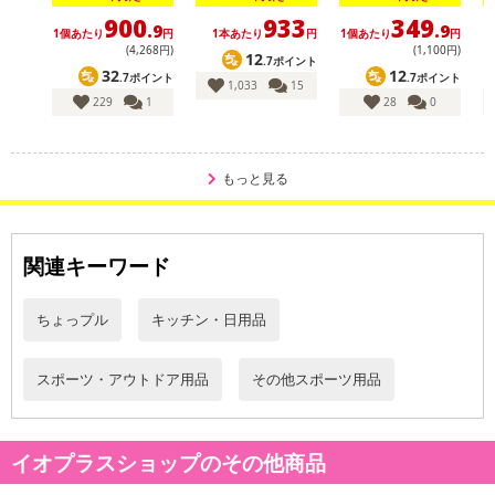
必要なときにレンズをサッと下ろして、 紫外線や反射光により目に
900
933
349
.9
.9
1個あたり
円
1本あたり
円
1個あたり
円
かかる負担を軽減。
(4,268円)
(1,100円)
12
.7ポイント
屋外でのスポーツやアクティビティ、フィッシング、ドライブ、普
32
12
.7ポイント
.7ポイント
1,033
15
段の街歩き… デザイン性と機能性を兼ね備えているから、 シーンや
229
1
28
0
着ける人を選びません
もっと見る
[Point1] ワンタッチ！お手持ちの眼鏡にはさむだけ！
いつもお使いのメガネに装着するだけでサングラスに早変わり！
関連キーワード
レンズを下ろすだけで普通のメガネからサングラスに変えることが
可能です。
ちょっプル
キッチン・日用品
もちろん、老眼鏡のレンズにも着けられますので、偏光サングラス
をあきらめていた方にもおすすめです！
ピックアップ（跳ね上げ）式で、レンズの上げ下げが片手で出来ま
スポーツ・アウトドア用品
その他スポーツ用品
す。
運転中、ゴルフ中、釣り中、マラソン中でもオンオフ自在です！
イオプラスショップのその他商品
[Point2] 眩しさを抑える偏光レンズ