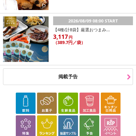
2026/08/09 08:00 START
【4種/計8袋】厳選おつまみ...
3,117
円
（389.7円／袋）
休業日
■
その他共通および商品カテゴリー別注意事項（※必ずご確認くだ
掲載予告
さい）
こちらの情報は
2026年08月04日
時点での情報となります。